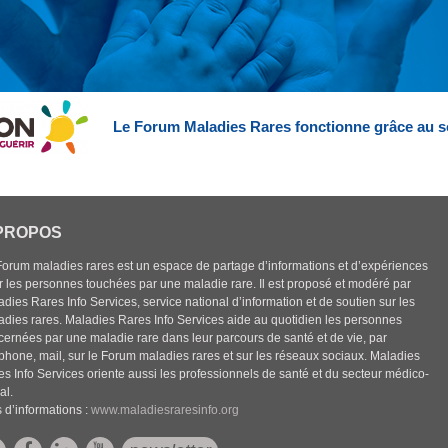
Le Forum Maladies Rares fonctionne grâce au s
PROPOS
Forum maladies rares est un espace de partage d’informations et d’expériences
r les personnes touchées par une maladie rare. Il est proposé et modéré par
dies Rares Info Services, service national d’information et de soutien sur les
adies rares. Maladies Rares Info Services aide au quotidien les personnes
cernées par une maladie rare dans leur parcours de santé et de vie, par
éphone, mail, sur le Forum maladies rares et sur les réseaux sociaux. Maladies
es Info Services oriente aussi les professionnels de santé et du secteur médico-
al.
 d’informations :
www.maladiesraresinfo.org