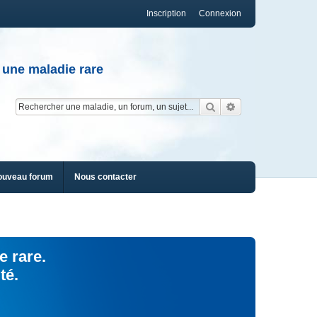
Inscription
Connexion
 une maladie rare
Rechercher
Recherche av
ouveau forum
Nous contacter
e rare.
té.