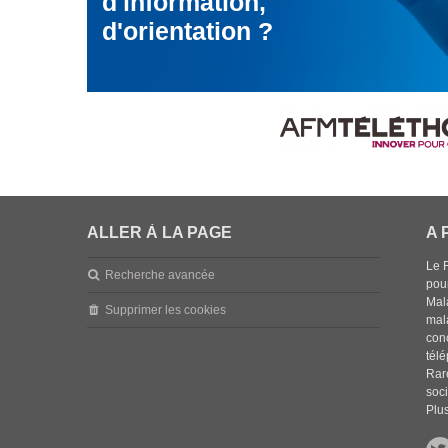
d'information,
d'orientation ?
ALLER À LA PAGE
A 
Le 
Recherche avancée
pou
Mala
Supprimer les cookies
mal
con
tél
Rar
soci
Plus