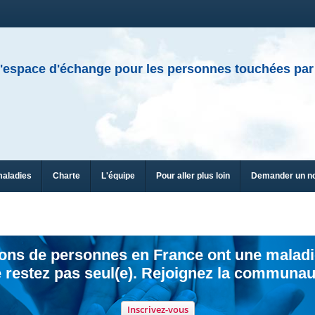
'espace d'échange pour les personnes touchées par
maladies
Charte
L'équipe
Pour aller plus loin
Demander un n
ions de personnes en France ont une maladi
 restez pas seul(e). Rejoignez la communau
Inscrivez-vous