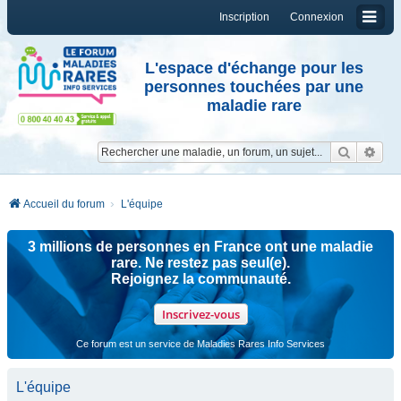
Inscription
Connexion
L'espace d'échange pour les
personnes touchées par une
maladie rare
Reche
Re
Accueil du forum
L'équipe
3 millions de personnes en France ont une maladie
rare. Ne restez pas seul(e).
Rejoignez la communauté.
Inscrivez-vous
Ce forum est un service de Maladies Rares Info Services
L'équipe