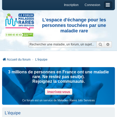
Inscription
Connexion
L'espace d'échange pour les
personnes touchées par une
maladie rare
Reche
Re
Accueil du forum
L'équipe
3 millions de personnes en France ont une maladie
rare. Ne restez pas seul(e).
Rejoignez la communauté.
Inscrivez-vous
Ce forum est un service de Maladies Rares Info Services
L'équipe