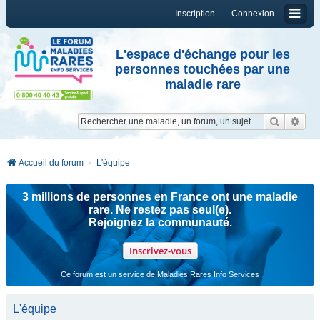
Inscription
Connexion
L'espace d'échange pour les
personnes touchées par une
maladie rare
Reche
Re
Accueil du forum
L'équipe
3 millions de personnes en France ont une maladie
rare. Ne restez pas seul(e).
Rejoignez la communauté.
Inscrivez-vous
Ce forum est un service de Maladies Rares Info Services
L'équipe