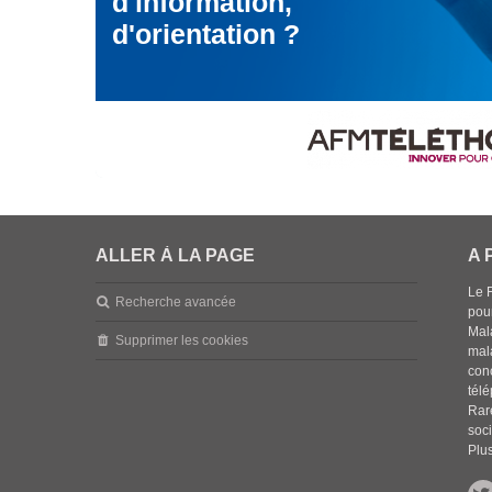
d'information,
d'orientation ?
ALLER À LA PAGE
A 
Le 
Recherche avancée
pou
Mala
Supprimer les cookies
mal
con
tél
Rar
soci
Plus