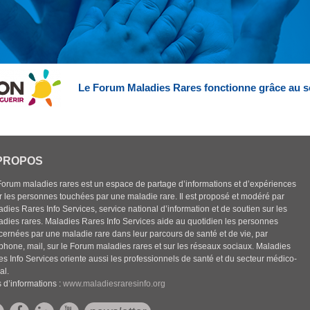
Le Forum Maladies Rares fonctionne grâce au s
PROPOS
Forum maladies rares est un espace de partage d’informations et d’expériences
r les personnes touchées par une maladie rare. Il est proposé et modéré par
dies Rares Info Services, service national d’information et de soutien sur les
adies rares. Maladies Rares Info Services aide au quotidien les personnes
cernées par une maladie rare dans leur parcours de santé et de vie, par
éphone, mail, sur le Forum maladies rares et sur les réseaux sociaux. Maladies
es Info Services oriente aussi les professionnels de santé et du secteur médico-
al.
 d’informations :
www.maladiesraresinfo.org