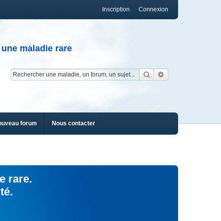
Inscription
Connexion
 une maladie rare
Rechercher
Recherche av
ouveau forum
Nous contacter
e rare.
té.