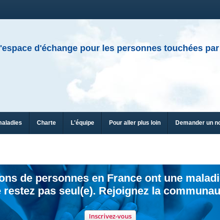
'espace d'échange pour les personnes touchées par
maladies
Charte
L'équipe
Pour aller plus loin
Demander un n
ions de personnes en France ont une maladi
 restez pas seul(e). Rejoignez la communau
Inscrivez-vous