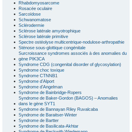
Rhabdomyosarcome
Rosacée oculaire
Sarcoïdose
Schwanomatose
Sclérodermie
Sclérose latérale amyotrophique
Sclérose latérale primitive
Spectre ostéolyse multicentrique-nodulose-arthropathie
Sténose sous-glottique congénitale
Surcroissance syndromes associés à des anomalies du
gène PIK3CA
Syndrome CDG (congenital disorder of glycosylation)
Syndrome choc toxique
Syndrome CTNNB1
Syndrome d'Alport
Syndrome d'Angelman
Syndrome de Bainbridge-Ropers
Syndrome de Baker-Gordon (BAGOS) – Anomalies
dans le gène SYT1
Syndrome de Bannayan Riley Ruvalcaba
Syndrome de Baraitser-Winter
Syndrome de Bartter
Syndrome de Basilicata-Akhtar
Syndrome de Beckwith Wiedemann