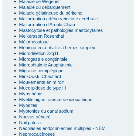
Maladie de Wegener
Maladie du débarquement
Maladie gélatineuse du péritoine
Malformation artério-veineuse cérébrale
Malformation d'Arnold Chiari
Mastocytose et pathologies mastocytaires
Melkersson Rosenthal
Mélorhéostose
Méningo-encéphalite à herpes simplex
Microdélétion 22q11
Microgastrie congénitale
Microphtalmie Anophtalmie
Migraine hémiplégique
Minkowski Chauffard
Mouvements en miroir
Mucolipidose de type III
Myasthénie
Myélite aiguë transverse idiopathique
Myosites
Myotonies du canal sodium
Naevus sébacé
Nail patella
Néoplasies endocriniennes multiples - NEM
Néphrocalcinoses