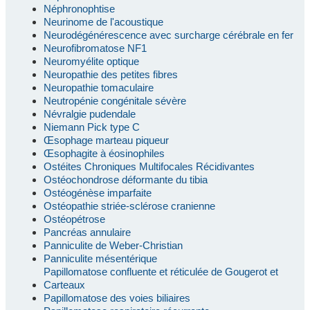
Néphronophtise
Neurinome de l'acoustique
Neurodégénérescence avec surcharge cérébrale en fer
Neurofibromatose NF1
Neuromyélite optique
Neuropathie des petites fibres
Neuropathie tomaculaire
Neutropénie congénitale sévère
Névralgie pudendale
Niemann Pick type C
Œsophage marteau piqueur
Œsophagite à éosinophiles
Ostéites Chroniques Multifocales Récidivantes
Ostéochondrose déformante du tibia
Ostéogénèse imparfaite
Ostéopathie striée-sclérose cranienne
Ostéopétrose
Pancréas annulaire
Panniculite de Weber-Christian
Panniculite mésentérique
Papillomatose confluente et réticulée de Gougerot et
Carteaux
Papillomatose des voies biliaires