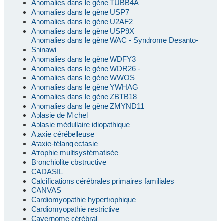
Anomalies dans le gène TUBB4A
Anomalies dans le gène USP7
Anomalies dans le gène U2AF2
Anomalies dans le gène USP9X
Anomalies dans le gène WAC - Syndrome Desanto-
Shinawi
Anomalies dans le gène WDFY3
Anomalies dans le gène WDR26 -
Anomalies dans le gène WWOS
Anomalies dans le gène YWHAG
Anomalies dans le gène ZBTB18
Anomalies dans le gène ZMYND11
Aplasie de Michel
Aplasie médullaire idiopathique
Ataxie cérébelleuse
Ataxie-télangiectasie
Atrophie multisystématisée
Bronchiolite obstructive
CADASIL
Calcifications cérébrales primaires familiales
CANVAS
Cardiomyopathie hypertrophique
Cardiomyopathie restrictive
Cavernome cérébral