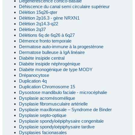
Dégénérescence cortico-basale
Déhiscence du canal semi circulaire supérieur
Délétion 15q26-qter
Délétion 2p16.3 - gène NRXN1
Délétion 2q14.3-q22
Délétion 2q37
Délétions 6q de 6q26 à 6q27
Démence fronto temporale
Dermatose auto-immune à la progestérone
Dermatose bulleuse à IgA linéaire
Diabète insipide central
Diabète insipide néphrogénique
Diabète monogénique de type MODY
Drépanocytose
Duplication 4q
Duplication Chromosome 15
Dysostose mandibulo faciale - microcéphalie
Dysplasie acromésomélique
Dysplasie fibromusculaire artérielle
Dysplasie maxillonasale – Syndrome de Binder
Dysplasie septo-optique
Dysplasie spondyloépiphysaire congenitale
Dysplasie spondyloépiphysaire tardive
Dysplasies facionasales