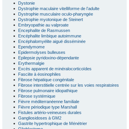
Dystonie
Dystrophie maculaire vitelliforme de l'adulte
Dystrophie musculaire oculo-pharyngée
Dystrophie myotonique de Steinert
Embryopathie au valproate
Encephalite de Rasmussen
Encéphalite limbique autoimmune
Encéphalomyélite aiguë disséminée
Ependymome
Epidermolyses bulleuses
Epilepsie pyridoxino-dépendante
Erythermalgie
Excès apparent de minéralocorticoïdes
Fasciite à éosinophiles
Fibrose hépatique congénitale
Fibrose interstitielle centrée sur les voies respiratoires
Fibrose pulmonaire idiopathique
Fibrose systémique
Fièvre méditerranéenne familiale
Fièvre périodique type Marshall
Fistules artério-veineuses durales
Gangliosidoses à GM2
Gastrite hypertrophique de Ménétrier
Glioblastome