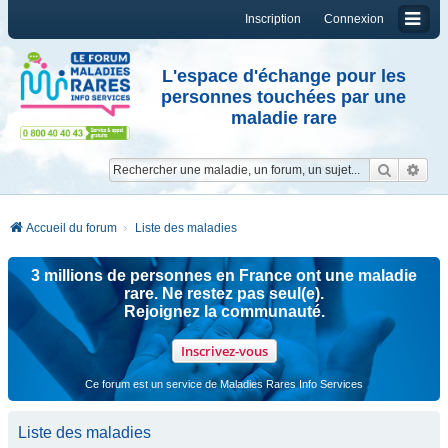
Inscription
Connexion
L'espace d'échange pour les
personnes touchées par une
maladie rare
Reche
Re
Accueil du forum
Liste des maladies
3 millions de personnes en France ont une maladie
rare. Ne restez pas seul(e).
Rejoignez la communauté.
Inscrivez-vous
Ce forum est un service de Maladies Rares Info Services
Liste des maladies