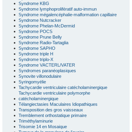
Syndrome KBG
Syndrome lymphoprolifératif auto-immun
Syndrome mégalencéphalie-malformation capillaire
Syndrome Nutcracker
Syndrome Phelan-McDermid
Syndrome POCS
Syndrome Prune Belly
Syndrome Radio-Tartaglia
Syndrome SAPHO
Syndrome triple H
Syndrome triplo-X
Syndrome VACTERL/VATER
Syndromes paranéoplasiques
Synovite villonodulaire
Syringomyélie
Tachycardie ventriculaire catécholaminergique
Tachycardie ventriculaire polymorphe
catécholaminergique
Télangiectasies Maculaires Idiopathiques
Transposition des gros vaisseaux
Tremblement orthostatique primaire
Triméthylaminurie
Trisomie 14 en Mosaique