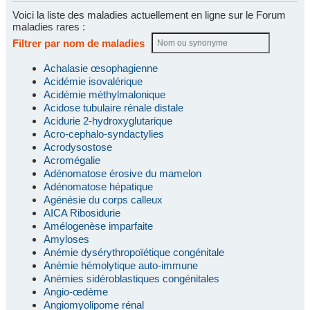
Voici la liste des maladies actuellement en ligne sur le Forum
maladies rares :
Filtrer par nom de maladies
Achalasie œsophagienne
Acidémie isovalérique
Acidémie méthylmalonique
Acidose tubulaire rénale distale
Acidurie 2-hydroxyglutarique
Acro-cephalo-syndactylies
Acrodysostose
Acromégalie
Adénomatose érosive du mamelon
Adénomatose hépatique
Agénésie du corps calleux
AICA Ribosidurie
Amélogenèse imparfaite
Amyloses
Anémie dysérythropoïétique congénitale
Anémie hémolytique auto-immune
Anémies sidéroblastiques congénitales
Angio-œdème
Angiomyolipome rénal