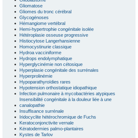
Gliomatose
Gliomes du tronc cérébral
Glycogénoses
Hémangiome vertébral
Hemi-hypertrophie congénitale isolée
Hétéroplasie osseuse progressive
Histiocytose Langerhansienne
Homocystinurie classique
Hydroa vacciniforme
Hydrops endolymphatique
Hyperglycinémie non cétosique
Hyperplasie congénitale des surrénales
Hyperprolinémie
Hypoparathyroïdies rares
Hypotension orthostatique idiopathique
Infection pulmonaire à mycobactéries atypiques
Insensibilité congénitale à la douleur liée à une
canalopathie
Insuffisance surrénale
Iridocyclite hétérochromique de Fuchs
Keratoconjonctivite vernale
Kératodermies palmo-plantaires
Kystes de Tarlov