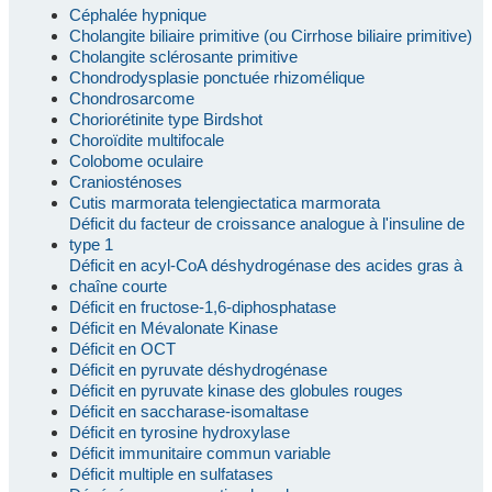
Céphalée hypnique
Cholangite biliaire primitive (ou Cirrhose biliaire primitive)
Cholangite sclérosante primitive
Chondrodysplasie ponctuée rhizomélique
Chondrosarcome
Choriorétinite type Birdshot
Choroïdite multifocale
Colobome oculaire
Craniosténoses
Cutis marmorata telengiectatica marmorata
Déficit du facteur de croissance analogue à l'insuline de
type 1
Déficit en acyl-CoA déshydrogénase des acides gras à
chaîne courte
Déficit en fructose-1,6-diphosphatase
Déficit en Mévalonate Kinase
Déficit en OCT
Déficit en pyruvate déshydrogénase
Déficit en pyruvate kinase des globules rouges
Déficit en saccharase-isomaltase
Déficit en tyrosine hydroxylase
Déficit immunitaire commun variable
Déficit multiple en sulfatases