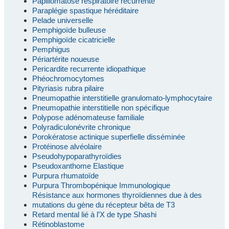
Papillomatose respiratoire récurrente
Paraplégie spastique héréditaire
Pelade universelle
Pemphigoïde bulleuse
Pemphigoïde cicatricielle
Pemphigus
Périartérite noueuse
Pericardite recurrente idiopathique
Phéochromocytomes
Pityriasis rubra pilaire
Pneumopathie interstitielle granulomato-lymphocytaire
Pneumopathie interstitielle non spécifique
Polypose adénomateuse familiale
Polyradiculonévrite chronique
Porokératose actinique superfielle disséminée
Protéinose alvéolaire
Pseudohypoparathyroïdies
Pseudoxanthome Elastique
Purpura rhumatoïde
Purpura Thrombopénique Immunologique
Résistance aux hormones thyroïdiennes due à des
mutations du gène du récepteur bêta de T3
Retard mental lié à l’X de type Shashi
Rétinoblastome