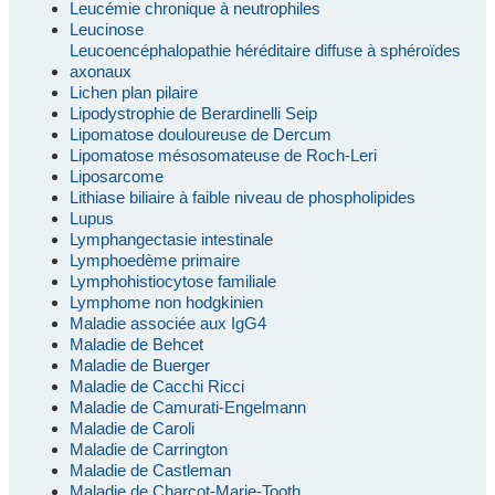
Leucémie chronique à neutrophiles
Leucinose
Leucoencéphalopathie héréditaire diffuse à sphéroïdes
axonaux
Lichen plan pilaire
Lipodystrophie de Berardinelli Seip
Lipomatose douloureuse de Dercum
Lipomatose mésosomateuse de Roch-Leri
Liposarcome
Lithiase biliaire à faible niveau de phospholipides
Lupus
Lymphangectasie intestinale
Lymphoedème primaire
Lymphohistiocytose familiale
Lymphome non hodgkinien
Maladie associée aux IgG4
Maladie de Behcet
Maladie de Buerger
Maladie de Cacchi Ricci
Maladie de Camurati-Engelmann
Maladie de Caroli
Maladie de Carrington
Maladie de Castleman
Maladie de Charcot-Marie-Tooth