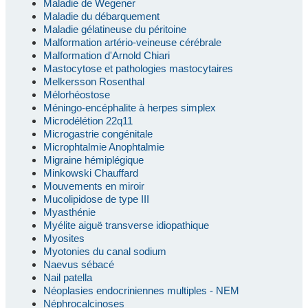
Maladie de Wegener
Maladie du débarquement
Maladie gélatineuse du péritoine
Malformation artério-veineuse cérébrale
Malformation d'Arnold Chiari
Mastocytose et pathologies mastocytaires
Melkersson Rosenthal
Mélorhéostose
Méningo-encéphalite à herpes simplex
Microdélétion 22q11
Microgastrie congénitale
Microphtalmie Anophtalmie
Migraine hémiplégique
Minkowski Chauffard
Mouvements en miroir
Mucolipidose de type III
Myasthénie
Myélite aiguë transverse idiopathique
Myosites
Myotonies du canal sodium
Naevus sébacé
Nail patella
Néoplasies endocriniennes multiples - NEM
Néphrocalcinoses