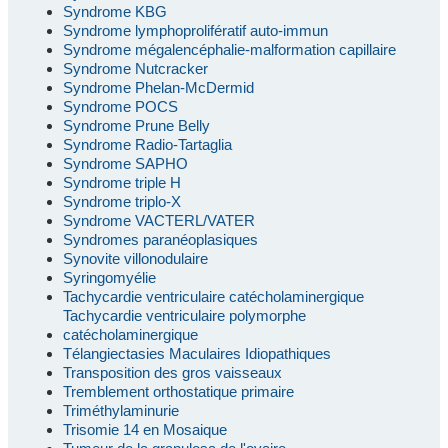
Syndrome KBG
Syndrome lymphoprolifératif auto-immun
Syndrome mégalencéphalie-malformation capillaire
Syndrome Nutcracker
Syndrome Phelan-McDermid
Syndrome POCS
Syndrome Prune Belly
Syndrome Radio-Tartaglia
Syndrome SAPHO
Syndrome triple H
Syndrome triplo-X
Syndrome VACTERL/VATER
Syndromes paranéoplasiques
Synovite villonodulaire
Syringomyélie
Tachycardie ventriculaire catécholaminergique
Tachycardie ventriculaire polymorphe
catécholaminergique
Télangiectasies Maculaires Idiopathiques
Transposition des gros vaisseaux
Tremblement orthostatique primaire
Triméthylaminurie
Trisomie 14 en Mosaique