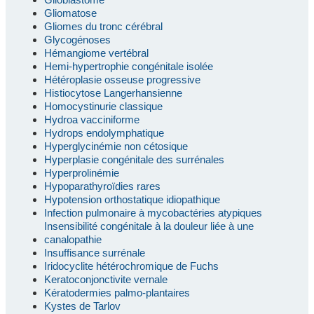
Gliomatose
Gliomes du tronc cérébral
Glycogénoses
Hémangiome vertébral
Hemi-hypertrophie congénitale isolée
Hétéroplasie osseuse progressive
Histiocytose Langerhansienne
Homocystinurie classique
Hydroa vacciniforme
Hydrops endolymphatique
Hyperglycinémie non cétosique
Hyperplasie congénitale des surrénales
Hyperprolinémie
Hypoparathyroïdies rares
Hypotension orthostatique idiopathique
Infection pulmonaire à mycobactéries atypiques
Insensibilité congénitale à la douleur liée à une
canalopathie
Insuffisance surrénale
Iridocyclite hétérochromique de Fuchs
Keratoconjonctivite vernale
Kératodermies palmo-plantaires
Kystes de Tarlov