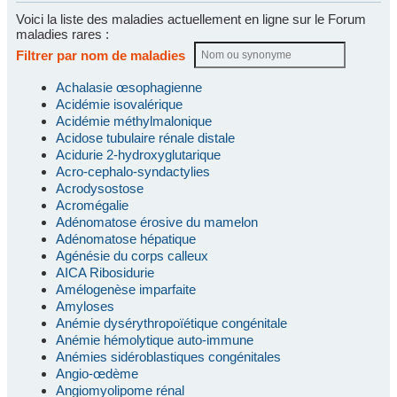
Voici la liste des maladies actuellement en ligne sur le Forum
maladies rares :
Filtrer par nom de maladies
Achalasie œsophagienne
Acidémie isovalérique
Acidémie méthylmalonique
Acidose tubulaire rénale distale
Acidurie 2-hydroxyglutarique
Acro-cephalo-syndactylies
Acrodysostose
Acromégalie
Adénomatose érosive du mamelon
Adénomatose hépatique
Agénésie du corps calleux
AICA Ribosidurie
Amélogenèse imparfaite
Amyloses
Anémie dysérythropoïétique congénitale
Anémie hémolytique auto-immune
Anémies sidéroblastiques congénitales
Angio-œdème
Angiomyolipome rénal