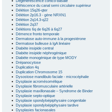
Dégénérescence cortico-basale
Déhiscence du canal semi circulaire supérieur
Délétion 15q26-qter
Délétion 2p16.3 - gène NRXN1
Délétion 2q14.3-q22
Délétion 2q37
Délétions 6q de 6q26 à 6q27
Démence fronto temporale
Dermatose auto-immune à la progestérone
Dermatose bulleuse à IgA linéaire
Diabète insipide central
Diabète insipide néphrogénique
Diabète monogénique de type MODY
Drépanocytose
Duplication 4q
Duplication Chromosome 15
Dysostose mandibulo faciale - microcéphalie
Dysplasie acromésomélique
Dysplasie fibromusculaire artérielle
Dysplasie maxillonasale – Syndrome de Binder
Dysplasie septo-optique
Dysplasie spondyloépiphysaire congenitale
Dysplasie spondyloépiphysaire tardive
Dysplasies facionasales