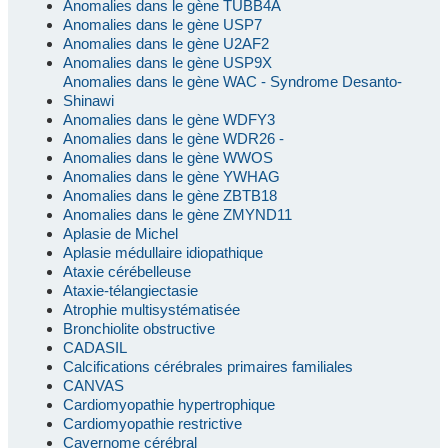
Anomalies dans le gène TUBB4A
Anomalies dans le gène USP7
Anomalies dans le gène U2AF2
Anomalies dans le gène USP9X
Anomalies dans le gène WAC - Syndrome Desanto-
Shinawi
Anomalies dans le gène WDFY3
Anomalies dans le gène WDR26 -
Anomalies dans le gène WWOS
Anomalies dans le gène YWHAG
Anomalies dans le gène ZBTB18
Anomalies dans le gène ZMYND11
Aplasie de Michel
Aplasie médullaire idiopathique
Ataxie cérébelleuse
Ataxie-télangiectasie
Atrophie multisystématisée
Bronchiolite obstructive
CADASIL
Calcifications cérébrales primaires familiales
CANVAS
Cardiomyopathie hypertrophique
Cardiomyopathie restrictive
Cavernome cérébral