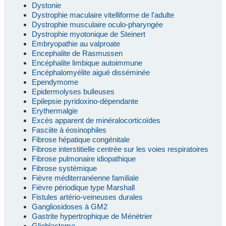
Dystonie
Dystrophie maculaire vitelliforme de l'adulte
Dystrophie musculaire oculo-pharyngée
Dystrophie myotonique de Steinert
Embryopathie au valproate
Encephalite de Rasmussen
Encéphalite limbique autoimmune
Encéphalomyélite aiguë disséminée
Ependymome
Epidermolyses bulleuses
Epilepsie pyridoxino-dépendante
Erythermalgie
Excès apparent de minéralocorticoïdes
Fasciite à éosinophiles
Fibrose hépatique congénitale
Fibrose interstitielle centrée sur les voies respiratoires
Fibrose pulmonaire idiopathique
Fibrose systémique
Fièvre méditerranéenne familiale
Fièvre périodique type Marshall
Fistules artério-veineuses durales
Gangliosidoses à GM2
Gastrite hypertrophique de Ménétrier
Glioblastome