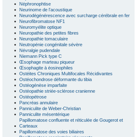
Néphronophtise
Neurinome de l'acoustique
Neurodégénérescence avec surcharge cérébrale en fer
Neurofibromatose NF1
Neuromyélite optique
Neuropathie des petites fibres
Neuropathie tomaculaire
Neutropénie congénitale sévère
Névralgie pudendale
Niemann Pick type C
Œsophage marteau piqueur
Œsophagite à éosinophiles
Ostéites Chroniques Multifocales Récidivantes
Ostéochondrose déformante du tibia
Ostéogénèse imparfaite
Ostéopathie striée-sclérose cranienne
Ostéopétrose
Pancréas annulaire
Panniculite de Weber-Christian
Panniculite mésentérique
Papillomatose confluente et réticulée de Gougerot et
Carteaux
Papillomatose des voies biliaires