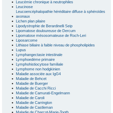
Leucémie chronique à neutrophiles
Leucinose
Leucoencéphalopathie héréditaire diffuse à sphéroïdes
axonaux
Lichen plan pilaire
Lipodystrophie de Berardinelli Seip
Lipomatose douloureuse de Dercum
Lipomatose mésosomateuse de Roch-Leri
Liposarcome
Lithiase biliaire à faible niveau de phospholipides
Lupus
Lymphangectasie intestinale
Lymphoedème primaire
Lymphohistiocytose familiale
Lymphome non hodgkinien
Maladie associée aux IgG4
Maladie de Behcet
Maladie de Buerger
Maladie de Cacchi Ricci
Maladie de Camurati-Engelmann
Maladie de Caroli
Maladie de Carrington
Maladie de Castleman
Maladie de Charcot-Marie-Tooth