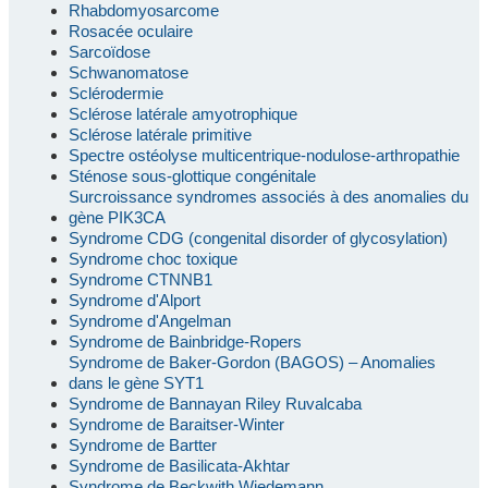
Rhabdomyosarcome
Rosacée oculaire
Sarcoïdose
Schwanomatose
Sclérodermie
Sclérose latérale amyotrophique
Sclérose latérale primitive
Spectre ostéolyse multicentrique-nodulose-arthropathie
Sténose sous-glottique congénitale
Surcroissance syndromes associés à des anomalies du
gène PIK3CA
Syndrome CDG (congenital disorder of glycosylation)
Syndrome choc toxique
Syndrome CTNNB1
Syndrome d'Alport
Syndrome d'Angelman
Syndrome de Bainbridge-Ropers
Syndrome de Baker-Gordon (BAGOS) – Anomalies
dans le gène SYT1
Syndrome de Bannayan Riley Ruvalcaba
Syndrome de Baraitser-Winter
Syndrome de Bartter
Syndrome de Basilicata-Akhtar
Syndrome de Beckwith Wiedemann