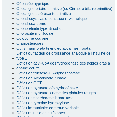
Céphalée hypnique
Cholangite biliaire primitive (ou Cirrhose biliaire primitive)
Cholangite sclérosante primitive
Chondrodysplasie ponctuée rhizomélique
Chondrosarcome
Choriorétinite type Birdshot
Choroïdite multifocale
Colobome oculaire
Craniosténoses
Cutis marmorata telengiectatica marmorata
Déficit du facteur de croissance analogue à l'insuline de
type 1
Déficit en acyl-CoA déshydrogénase des acides gras à
chaîne courte
Déficit en fructose-1,6-diphosphatase
Déficit en Mévalonate Kinase
Déficit en OCT
Déficit en pyruvate déshydrogénase
Déficit en pyruvate kinase des globules rouges
Déficit en saccharase-isomaltase
Déficit en tyrosine hydroxylase
Déficit immunitaire commun variable
Déficit multiple en sulfatases