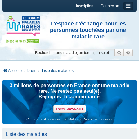
Inscription
Connexion
L'espace d'échange pour les
personnes touchées par une
maladie rare
Reche
Re
Accueil du forum
Liste des maladies
3 millions de personnes en France ont une maladie
rare. Ne restez pas seul(e).
Rejoignez la communauté.
Inscrivez-vous
Ce forum est un service de Maladies Rares Info Services
Liste des maladies