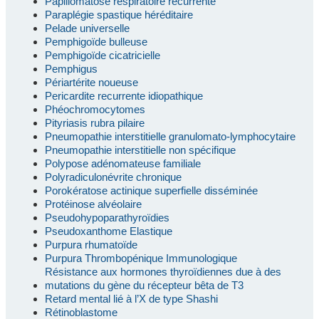
Papillomatose respiratoire récurrente
Paraplégie spastique héréditaire
Pelade universelle
Pemphigoïde bulleuse
Pemphigoïde cicatricielle
Pemphigus
Périartérite noueuse
Pericardite recurrente idiopathique
Phéochromocytomes
Pityriasis rubra pilaire
Pneumopathie interstitielle granulomato-lymphocytaire
Pneumopathie interstitielle non spécifique
Polypose adénomateuse familiale
Polyradiculonévrite chronique
Porokératose actinique superfielle disséminée
Protéinose alvéolaire
Pseudohypoparathyroïdies
Pseudoxanthome Elastique
Purpura rhumatoïde
Purpura Thrombopénique Immunologique
Résistance aux hormones thyroïdiennes due à des
mutations du gène du récepteur bêta de T3
Retard mental lié à l’X de type Shashi
Rétinoblastome