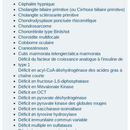
Céphalée hypnique
Cholangite biliaire primitive (ou Cirrhose biliaire primitive)
Cholangite sclérosante primitive
Chondrodysplasie ponctuée rhizomélique
Chondrosarcome
Choriorétinite type Birdshot
Choroïdite multifocale
Colobome oculaire
Craniosténoses
Cutis marmorata telengiectatica marmorata
Déficit du facteur de croissance analogue à l'insuline de
type 1
Déficit en acyl-CoA déshydrogénase des acides gras à
chaîne courte
Déficit en fructose-1,6-diphosphatase
Déficit en Mévalonate Kinase
Déficit en OCT
Déficit en pyruvate déshydrogénase
Déficit en pyruvate kinase des globules rouges
Déficit en saccharase-isomaltase
Déficit en tyrosine hydroxylase
Déficit immunitaire commun variable
Déficit multiple en sulfatases