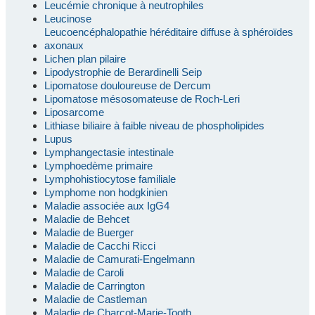
Leucémie chronique à neutrophiles
Leucinose
Leucoencéphalopathie héréditaire diffuse à sphéroïdes
axonaux
Lichen plan pilaire
Lipodystrophie de Berardinelli Seip
Lipomatose douloureuse de Dercum
Lipomatose mésosomateuse de Roch-Leri
Liposarcome
Lithiase biliaire à faible niveau de phospholipides
Lupus
Lymphangectasie intestinale
Lymphoedème primaire
Lymphohistiocytose familiale
Lymphome non hodgkinien
Maladie associée aux IgG4
Maladie de Behcet
Maladie de Buerger
Maladie de Cacchi Ricci
Maladie de Camurati-Engelmann
Maladie de Caroli
Maladie de Carrington
Maladie de Castleman
Maladie de Charcot-Marie-Tooth