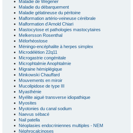
Maladie de Wegener
Maladie du débarquement
Maladie gélatineuse du péritoine
Malformation artério-veineuse cérébrale
Malformation d'Arnold Chiari
Mastocytose et pathologies mastocytaires
Melkersson Rosenthal
Mélorhéostose
Méningo-encéphalite à herpes simplex
Microdélétion 22q11
Microgastrie congénitale
Microphtalmie Anophtalmie
Migraine hémiplégique
Minkowski Chauffard
Mouvements en miroir
Mucolipidose de type III
Myasthénie
Myélite aiguë transverse idiopathique
Myosites
Myotonies du canal sodium
Naevus sébacé
Nail patella
Néoplasies endocriniennes multiples - NEM
Néphrocalcinoses