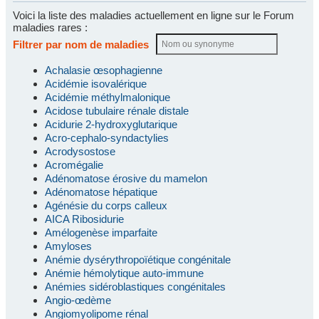
Voici la liste des maladies actuellement en ligne sur le Forum
maladies rares :
Filtrer par nom de maladies
Achalasie œsophagienne
Acidémie isovalérique
Acidémie méthylmalonique
Acidose tubulaire rénale distale
Acidurie 2-hydroxyglutarique
Acro-cephalo-syndactylies
Acrodysostose
Acromégalie
Adénomatose érosive du mamelon
Adénomatose hépatique
Agénésie du corps calleux
AICA Ribosidurie
Amélogenèse imparfaite
Amyloses
Anémie dysérythropoïétique congénitale
Anémie hémolytique auto-immune
Anémies sidéroblastiques congénitales
Angio-œdème
Angiomyolipome rénal