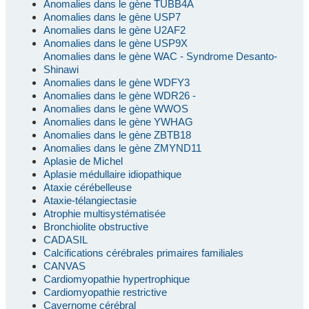
Anomalies dans le gène TUBB4A
Anomalies dans le gène USP7
Anomalies dans le gène U2AF2
Anomalies dans le gène USP9X
Anomalies dans le gène WAC - Syndrome Desanto-
Shinawi
Anomalies dans le gène WDFY3
Anomalies dans le gène WDR26 -
Anomalies dans le gène WWOS
Anomalies dans le gène YWHAG
Anomalies dans le gène ZBTB18
Anomalies dans le gène ZMYND11
Aplasie de Michel
Aplasie médullaire idiopathique
Ataxie cérébelleuse
Ataxie-télangiectasie
Atrophie multisystématisée
Bronchiolite obstructive
CADASIL
Calcifications cérébrales primaires familiales
CANVAS
Cardiomyopathie hypertrophique
Cardiomyopathie restrictive
Cavernome cérébral