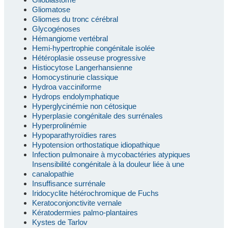
Gliomatose
Gliomes du tronc cérébral
Glycogénoses
Hémangiome vertébral
Hemi-hypertrophie congénitale isolée
Hétéroplasie osseuse progressive
Histiocytose Langerhansienne
Homocystinurie classique
Hydroa vacciniforme
Hydrops endolymphatique
Hyperglycinémie non cétosique
Hyperplasie congénitale des surrénales
Hyperprolinémie
Hypoparathyroïdies rares
Hypotension orthostatique idiopathique
Infection pulmonaire à mycobactéries atypiques
Insensibilité congénitale à la douleur liée à une
canalopathie
Insuffisance surrénale
Iridocyclite hétérochromique de Fuchs
Keratoconjonctivite vernale
Kératodermies palmo-plantaires
Kystes de Tarlov