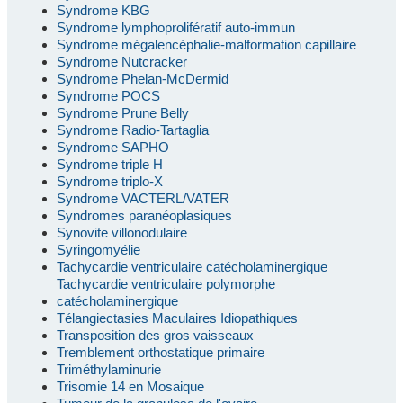
Syndrome KBG
Syndrome lymphoprolifératif auto-immun
Syndrome mégalencéphalie-malformation capillaire
Syndrome Nutcracker
Syndrome Phelan-McDermid
Syndrome POCS
Syndrome Prune Belly
Syndrome Radio-Tartaglia
Syndrome SAPHO
Syndrome triple H
Syndrome triplo-X
Syndrome VACTERL/VATER
Syndromes paranéoplasiques
Synovite villonodulaire
Syringomyélie
Tachycardie ventriculaire catécholaminergique
Tachycardie ventriculaire polymorphe
catécholaminergique
Télangiectasies Maculaires Idiopathiques
Transposition des gros vaisseaux
Tremblement orthostatique primaire
Triméthylaminurie
Trisomie 14 en Mosaique