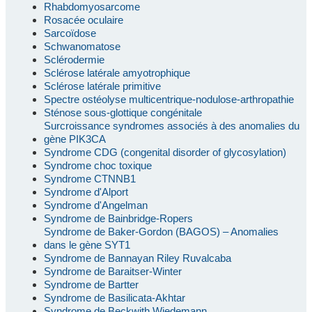
Rhabdomyosarcome
Rosacée oculaire
Sarcoïdose
Schwanomatose
Sclérodermie
Sclérose latérale amyotrophique
Sclérose latérale primitive
Spectre ostéolyse multicentrique-nodulose-arthropathie
Sténose sous-glottique congénitale
Surcroissance syndromes associés à des anomalies du
gène PIK3CA
Syndrome CDG (congenital disorder of glycosylation)
Syndrome choc toxique
Syndrome CTNNB1
Syndrome d'Alport
Syndrome d'Angelman
Syndrome de Bainbridge-Ropers
Syndrome de Baker-Gordon (BAGOS) – Anomalies
dans le gène SYT1
Syndrome de Bannayan Riley Ruvalcaba
Syndrome de Baraitser-Winter
Syndrome de Bartter
Syndrome de Basilicata-Akhtar
Syndrome de Beckwith Wiedemann