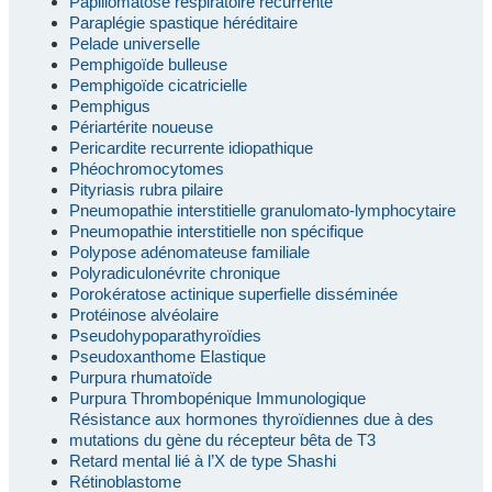
Papillomatose respiratoire récurrente
Paraplégie spastique héréditaire
Pelade universelle
Pemphigoïde bulleuse
Pemphigoïde cicatricielle
Pemphigus
Périartérite noueuse
Pericardite recurrente idiopathique
Phéochromocytomes
Pityriasis rubra pilaire
Pneumopathie interstitielle granulomato-lymphocytaire
Pneumopathie interstitielle non spécifique
Polypose adénomateuse familiale
Polyradiculonévrite chronique
Porokératose actinique superfielle disséminée
Protéinose alvéolaire
Pseudohypoparathyroïdies
Pseudoxanthome Elastique
Purpura rhumatoïde
Purpura Thrombopénique Immunologique
Résistance aux hormones thyroïdiennes due à des
mutations du gène du récepteur bêta de T3
Retard mental lié à l’X de type Shashi
Rétinoblastome