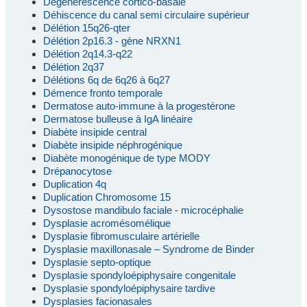
Dégénérescence cortico-basale
Déhiscence du canal semi circulaire supérieur
Délétion 15q26-qter
Délétion 2p16.3 - gène NRXN1
Délétion 2q14.3-q22
Délétion 2q37
Délétions 6q de 6q26 à 6q27
Démence fronto temporale
Dermatose auto-immune à la progestérone
Dermatose bulleuse à IgA linéaire
Diabète insipide central
Diabète insipide néphrogénique
Diabète monogénique de type MODY
Drépanocytose
Duplication 4q
Duplication Chromosome 15
Dysostose mandibulo faciale - microcéphalie
Dysplasie acromésomélique
Dysplasie fibromusculaire artérielle
Dysplasie maxillonasale – Syndrome de Binder
Dysplasie septo-optique
Dysplasie spondyloépiphysaire congenitale
Dysplasie spondyloépiphysaire tardive
Dysplasies facionasales