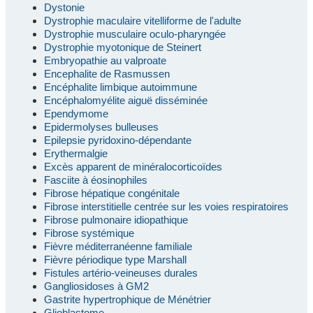
Dystonie
Dystrophie maculaire vitelliforme de l'adulte
Dystrophie musculaire oculo-pharyngée
Dystrophie myotonique de Steinert
Embryopathie au valproate
Encephalite de Rasmussen
Encéphalite limbique autoimmune
Encéphalomyélite aiguë disséminée
Ependymome
Epidermolyses bulleuses
Epilepsie pyridoxino-dépendante
Erythermalgie
Excès apparent de minéralocorticoïdes
Fasciite à éosinophiles
Fibrose hépatique congénitale
Fibrose interstitielle centrée sur les voies respiratoires
Fibrose pulmonaire idiopathique
Fibrose systémique
Fièvre méditerranéenne familiale
Fièvre périodique type Marshall
Fistules artério-veineuses durales
Gangliosidoses à GM2
Gastrite hypertrophique de Ménétrier
Glioblastome