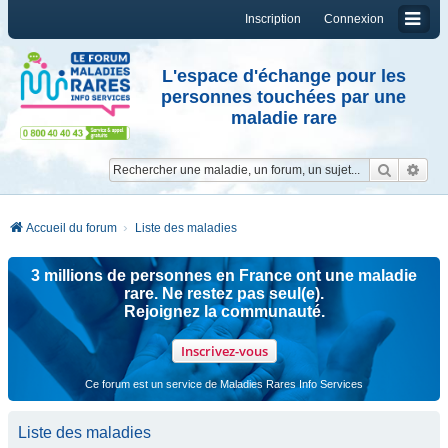
Inscription
Connexion
L'espace d'échange pour les
personnes touchées par une
maladie rare
Reche
Re
Accueil du forum
Liste des maladies
3 millions de personnes en France ont une maladie
rare. Ne restez pas seul(e).
Rejoignez la communauté.
Inscrivez-vous
Ce forum est un service de Maladies Rares Info Services
Liste des maladies