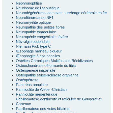
Néphronophtise
Neurinome de l'acoustique
Neurodégénérescence avec surcharge cérébrale en fer
Neurofibromatose NF1
Neuromyélite optique
Neuropathie des petites fibres
Neuropathie tomaculaire
Neutropénie congénitale sévère
Névralgie pudendale
Niemann Pick type C
Œsophage marteau piqueur
Œsophagite à éosinophiles
Ostéites Chroniques Multifocales Récidivantes
Ostéochondrose déformante du tibia
Ostéogénèse imparfaite
Ostéopathie striée-sclérose cranienne
Ostéopétrose
Pancréas annulaire
Panniculite de Weber-Christian
Panniculite mésentérique
Papillomatose confluente et réticulée de Gougerot et
Carteaux
Papillomatose des voies biliaires