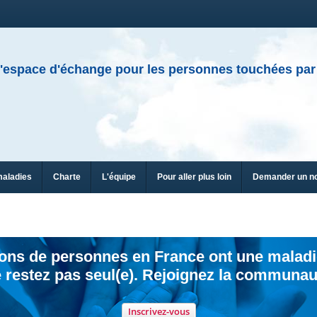
'espace d'échange pour les personnes touchées par
maladies
Charte
L'équipe
Pour aller plus loin
Demander un n
ions de personnes en France ont une maladi
 restez pas seul(e). Rejoignez la communau
Inscrivez-vous