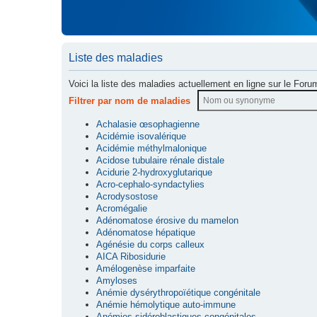
Liste des maladies
Voici la liste des maladies actuellement en ligne sur le Foru
Filtrer par nom de maladies
Achalasie œsophagienne
Acidémie isovalérique
Acidémie méthylmalonique
Acidose tubulaire rénale distale
Acidurie 2-hydroxyglutarique
Acro-cephalo-syndactylies
Acrodysostose
Acromégalie
Adénomatose érosive du mamelon
Adénomatose hépatique
Agénésie du corps calleux
AICA Ribosidurie
Amélogenèse imparfaite
Amyloses
Anémie dysérythropoïétique congénitale
Anémie hémolytique auto-immune
Anémies sidéroblastiques congénitales