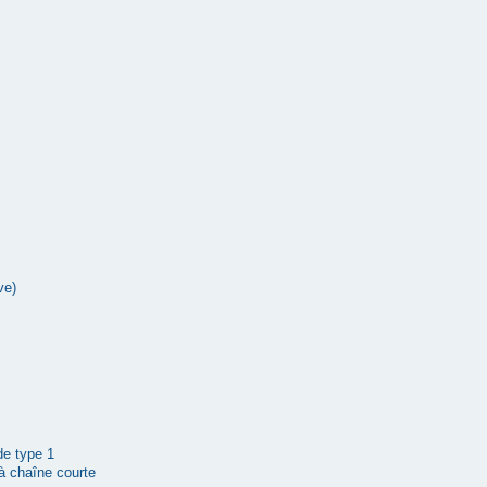
ve)
 de type 1
à chaîne courte