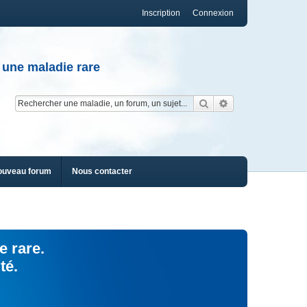
Inscription
Connexion
 une maladie rare
Rechercher
Recherche av
ouveau forum
Nous contacter
e rare.
té.