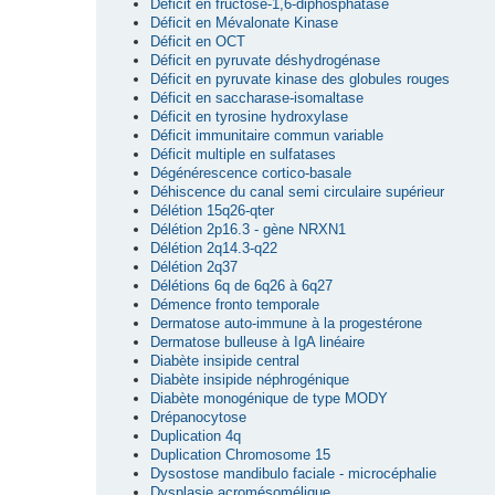
Déficit en fructose-1,6-diphosphatase
Déficit en Mévalonate Kinase
Déficit en OCT
Déficit en pyruvate déshydrogénase
Déficit en pyruvate kinase des globules rouges
Déficit en saccharase-isomaltase
Déficit en tyrosine hydroxylase
Déficit immunitaire commun variable
Déficit multiple en sulfatases
Dégénérescence cortico-basale
Déhiscence du canal semi circulaire supérieur
Délétion 15q26-qter
Délétion 2p16.3 - gène NRXN1
Délétion 2q14.3-q22
Délétion 2q37
Délétions 6q de 6q26 à 6q27
Démence fronto temporale
Dermatose auto-immune à la progestérone
Dermatose bulleuse à IgA linéaire
Diabète insipide central
Diabète insipide néphrogénique
Diabète monogénique de type MODY
Drépanocytose
Duplication 4q
Duplication Chromosome 15
Dysostose mandibulo faciale - microcéphalie
Dysplasie acromésomélique