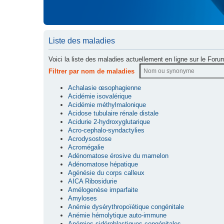
Liste des maladies
Voici la liste des maladies actuellement en ligne sur le Foru
Filtrer par nom de maladies
Achalasie œsophagienne
Acidémie isovalérique
Acidémie méthylmalonique
Acidose tubulaire rénale distale
Acidurie 2-hydroxyglutarique
Acro-cephalo-syndactylies
Acrodysostose
Acromégalie
Adénomatose érosive du mamelon
Adénomatose hépatique
Agénésie du corps calleux
AICA Ribosidurie
Amélogenèse imparfaite
Amyloses
Anémie dysérythropoïétique congénitale
Anémie hémolytique auto-immune
Anémies sidéroblastiques congénitales