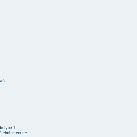
ve)
 de type 1
à chaîne courte