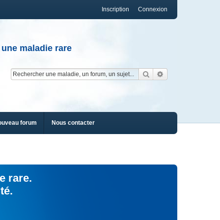
Inscription
Connexion
 une maladie rare
Rechercher
Recherche av
ouveau forum
Nous contacter
e rare.
té.