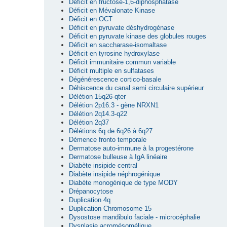
Déficit en fructose-1,6-diphosphatase
Déficit en Mévalonate Kinase
Déficit en OCT
Déficit en pyruvate déshydrogénase
Déficit en pyruvate kinase des globules rouges
Déficit en saccharase-isomaltase
Déficit en tyrosine hydroxylase
Déficit immunitaire commun variable
Déficit multiple en sulfatases
Dégénérescence cortico-basale
Déhiscence du canal semi circulaire supérieur
Délétion 15q26-qter
Délétion 2p16.3 - gène NRXN1
Délétion 2q14.3-q22
Délétion 2q37
Délétions 6q de 6q26 à 6q27
Démence fronto temporale
Dermatose auto-immune à la progestérone
Dermatose bulleuse à IgA linéaire
Diabète insipide central
Diabète insipide néphrogénique
Diabète monogénique de type MODY
Drépanocytose
Duplication 4q
Duplication Chromosome 15
Dysostose mandibulo faciale - microcéphalie
Dysplasie acromésomélique