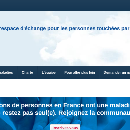
'espace d'échange pour les personnes touchées par
maladies
Charte
L'équipe
Pour aller plus loin
Demander un n
ions de personnes en France ont une maladi
 restez pas seul(e). Rejoignez la communau
Inscrivez-vous