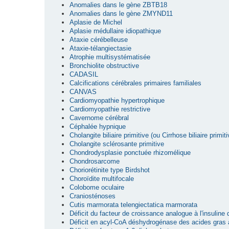
Anomalies dans le gène ZBTB18
Anomalies dans le gène ZMYND11
Aplasie de Michel
Aplasie médullaire idiopathique
Ataxie cérébelleuse
Ataxie-télangiectasie
Atrophie multisystématisée
Bronchiolite obstructive
CADASIL
Calcifications cérébrales primaires familiales
CANVAS
Cardiomyopathie hypertrophique
Cardiomyopathie restrictive
Cavernome cérébral
Céphalée hypnique
Cholangite biliaire primitive (ou Cirrhose biliaire primiti
Cholangite sclérosante primitive
Chondrodysplasie ponctuée rhizomélique
Chondrosarcome
Choriorétinite type Birdshot
Choroïdite multifocale
Colobome oculaire
Craniosténoses
Cutis marmorata telengiectatica marmorata
Déficit du facteur de croissance analogue à l'insuline
Déficit en acyl-CoA déshydrogénase des acides gras 