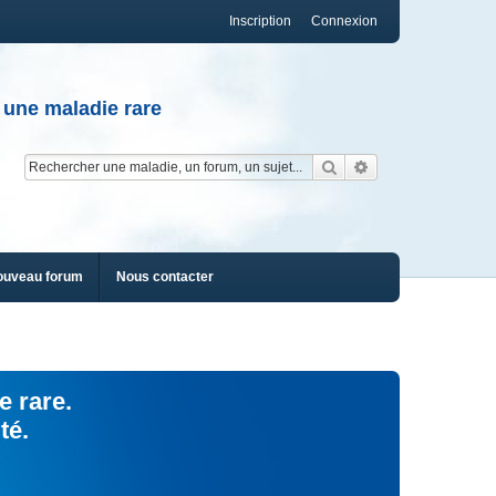
Inscription
Connexion
 une maladie rare
Rechercher
Recherche av
ouveau forum
Nous contacter
e rare.
té.