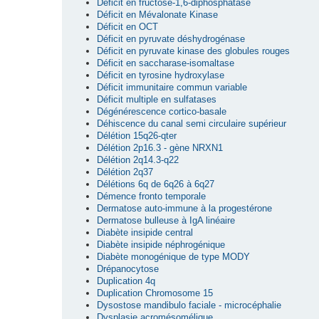
Déficit en fructose-1,6-diphosphatase
Déficit en Mévalonate Kinase
Déficit en OCT
Déficit en pyruvate déshydrogénase
Déficit en pyruvate kinase des globules rouges
Déficit en saccharase-isomaltase
Déficit en tyrosine hydroxylase
Déficit immunitaire commun variable
Déficit multiple en sulfatases
Dégénérescence cortico-basale
Déhiscence du canal semi circulaire supérieur
Délétion 15q26-qter
Délétion 2p16.3 - gène NRXN1
Délétion 2q14.3-q22
Délétion 2q37
Délétions 6q de 6q26 à 6q27
Démence fronto temporale
Dermatose auto-immune à la progestérone
Dermatose bulleuse à IgA linéaire
Diabète insipide central
Diabète insipide néphrogénique
Diabète monogénique de type MODY
Drépanocytose
Duplication 4q
Duplication Chromosome 15
Dysostose mandibulo faciale - microcéphalie
Dysplasie acromésomélique