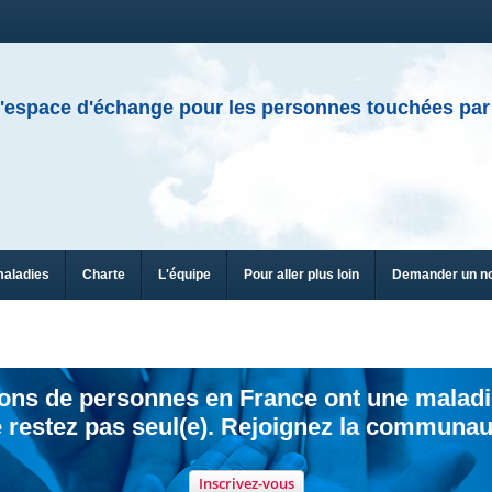
'espace d'échange pour les personnes touchées par
maladies
Charte
L'équipe
Pour aller plus loin
Demander un n
ions de personnes en France ont une maladi
 restez pas seul(e). Rejoignez la communau
Inscrivez-vous