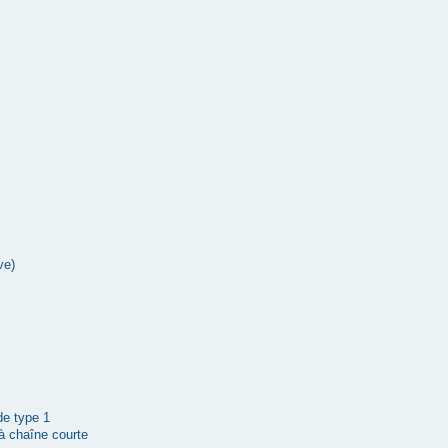
ve)
 de type 1
à chaîne courte