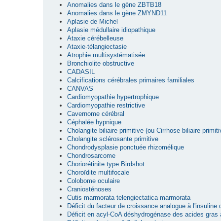
Anomalies dans le gène ZBTB18
Anomalies dans le gène ZMYND11
Aplasie de Michel
Aplasie médullaire idiopathique
Ataxie cérébelleuse
Ataxie-télangiectasie
Atrophie multisystématisée
Bronchiolite obstructive
CADASIL
Calcifications cérébrales primaires familiales
CANVAS
Cardiomyopathie hypertrophique
Cardiomyopathie restrictive
Cavernome cérébral
Céphalée hypnique
Cholangite biliaire primitive (ou Cirrhose biliaire primiti
Cholangite sclérosante primitive
Chondrodysplasie ponctuée rhizomélique
Chondrosarcome
Choriorétinite type Birdshot
Choroïdite multifocale
Colobome oculaire
Craniosténoses
Cutis marmorata telengiectatica marmorata
Déficit du facteur de croissance analogue à l'insuline
Déficit en acyl-CoA déshydrogénase des acides gras 