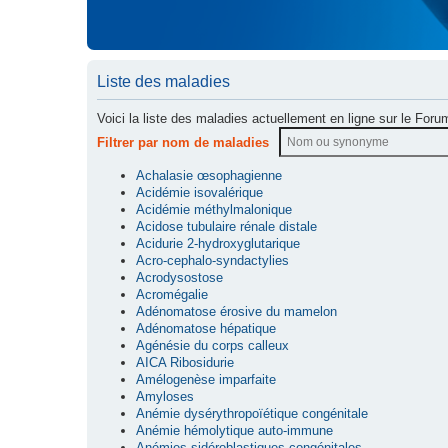
Liste des maladies
Voici la liste des maladies actuellement en ligne sur le Foru
Filtrer par nom de maladies
Achalasie œsophagienne
Acidémie isovalérique
Acidémie méthylmalonique
Acidose tubulaire rénale distale
Acidurie 2-hydroxyglutarique
Acro-cephalo-syndactylies
Acrodysostose
Acromégalie
Adénomatose érosive du mamelon
Adénomatose hépatique
Agénésie du corps calleux
AICA Ribosidurie
Amélogenèse imparfaite
Amyloses
Anémie dysérythropoïétique congénitale
Anémie hémolytique auto-immune
Anémies sidéroblastiques congénitales