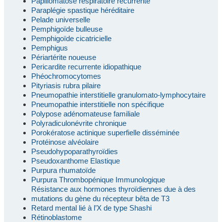
Papillomatose respiratoire récurrente
Paraplégie spastique héréditaire
Pelade universelle
Pemphigoïde bulleuse
Pemphigoïde cicatricielle
Pemphigus
Périartérite noueuse
Pericardite recurrente idiopathique
Phéochromocytomes
Pityriasis rubra pilaire
Pneumopathie interstitielle granulomato-lymphocytaire
Pneumopathie interstitielle non spécifique
Polypose adénomateuse familiale
Polyradiculonévrite chronique
Porokératose actinique superfielle disséminée
Protéinose alvéolaire
Pseudohypoparathyroïdies
Pseudoxanthome Elastique
Purpura rhumatoïde
Purpura Thrombopénique Immunologique
Résistance aux hormones thyroïdiennes due à des
mutations du gène du récepteur bêta de T3
Retard mental lié à l’X de type Shashi
Rétinoblastome