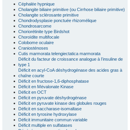
Céphalée hypnique
Cholangite biliaire primitive (ou Cirrhose biliaire primitive)
Cholangite sclérosante primitive
Chondrodysplasie ponctuée rhizomélique
Chondrosarcome
Choriorétinite type Birdshot
Choroïdite multifocale
Colobome oculaire
Craniosténoses
Cutis marmorata telengiectatica marmorata
Déficit du facteur de croissance analogue à l'insuline de
type 1
Déficit en acyl-CoA déshydrogénase des acides gras à
chaîne courte
Déficit en fructose-1,6-diphosphatase
Déficit en Mévalonate Kinase
Déficit en OCT
Déficit en pyruvate déshydrogénase
Déficit en pyruvate kinase des globules rouges
Déficit en saccharase-isomaltase
Déficit en tyrosine hydroxylase
Déficit immunitaire commun variable
Déficit multiple en sulfatases