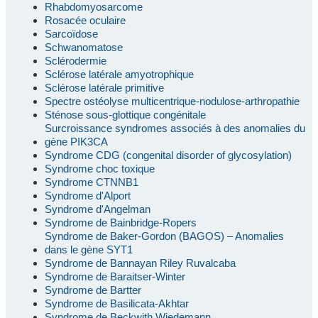
Rhabdomyosarcome
Rosacée oculaire
Sarcoïdose
Schwanomatose
Sclérodermie
Sclérose latérale amyotrophique
Sclérose latérale primitive
Spectre ostéolyse multicentrique-nodulose-arthropathie
Sténose sous-glottique congénitale
Surcroissance syndromes associés à des anomalies du
gène PIK3CA
Syndrome CDG (congenital disorder of glycosylation)
Syndrome choc toxique
Syndrome CTNNB1
Syndrome d'Alport
Syndrome d'Angelman
Syndrome de Bainbridge-Ropers
Syndrome de Baker-Gordon (BAGOS) – Anomalies
dans le gène SYT1
Syndrome de Bannayan Riley Ruvalcaba
Syndrome de Baraitser-Winter
Syndrome de Bartter
Syndrome de Basilicata-Akhtar
Syndrome de Beckwith Wiedemann