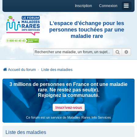
Inscription
Connexion
L'espace d'échange pour les
personnes touchées par une
maladie rare
Reche
Re
Accueil du forum
Liste des maladies
3 millions de personnes en France ont une maladie
rare. Ne restez pas seul(e).
Rejoignez la communauté.
Inscrivez-vous
Ce forum est un service de Maladies Rares Info Services
Liste des maladies