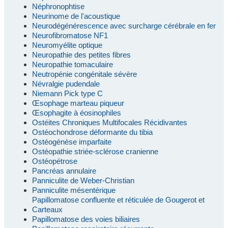
Néphronophtise
Neurinome de l'acoustique
Neurodégénérescence avec surcharge cérébrale en fer
Neurofibromatose NF1
Neuromyélite optique
Neuropathie des petites fibres
Neuropathie tomaculaire
Neutropénie congénitale sévère
Névralgie pudendale
Niemann Pick type C
Œsophage marteau piqueur
Œsophagite à éosinophiles
Ostéites Chroniques Multifocales Récidivantes
Ostéochondrose déformante du tibia
Ostéogénèse imparfaite
Ostéopathie striée-sclérose cranienne
Ostéopétrose
Pancréas annulaire
Panniculite de Weber-Christian
Panniculite mésentérique
Papillomatose confluente et réticulée de Gougerot et
Carteaux
Papillomatose des voies biliaires