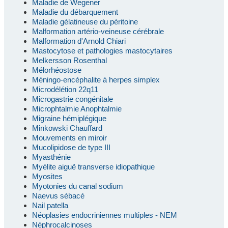
Maladie de Wegener
Maladie du débarquement
Maladie gélatineuse du péritoine
Malformation artério-veineuse cérébrale
Malformation d'Arnold Chiari
Mastocytose et pathologies mastocytaires
Melkersson Rosenthal
Mélorhéostose
Méningo-encéphalite à herpes simplex
Microdélétion 22q11
Microgastrie congénitale
Microphtalmie Anophtalmie
Migraine hémiplégique
Minkowski Chauffard
Mouvements en miroir
Mucolipidose de type III
Myasthénie
Myélite aiguë transverse idiopathique
Myosites
Myotonies du canal sodium
Naevus sébacé
Nail patella
Néoplasies endocriniennes multiples - NEM
Néphrocalcinoses