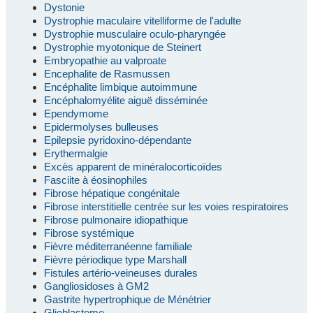
Dystonie
Dystrophie maculaire vitelliforme de l'adulte
Dystrophie musculaire oculo-pharyngée
Dystrophie myotonique de Steinert
Embryopathie au valproate
Encephalite de Rasmussen
Encéphalite limbique autoimmune
Encéphalomyélite aiguë disséminée
Ependymome
Epidermolyses bulleuses
Epilepsie pyridoxino-dépendante
Erythermalgie
Excès apparent de minéralocorticoïdes
Fasciite à éosinophiles
Fibrose hépatique congénitale
Fibrose interstitielle centrée sur les voies respiratoires
Fibrose pulmonaire idiopathique
Fibrose systémique
Fièvre méditerranéenne familiale
Fièvre périodique type Marshall
Fistules artério-veineuses durales
Gangliosidoses à GM2
Gastrite hypertrophique de Ménétrier
Glioblastome