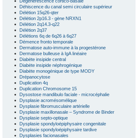
Dégénérescence cortico-basale
Déhiscence du canal semi circulaire supérieur
Délétion 15q26-qter
Délétion 2p16.3 - gène NRXN1
Délétion 2q14.3-q22
Délétion 2q37
Délétions 6q de 6q26 à 6q27
Démence fronto temporale
Dermatose auto-immune à la progestérone
Dermatose bulleuse à IgA linéaire
Diabète insipide central
Diabète insipide néphrogénique
Diabète monogénique de type MODY
Drépanocytose
Duplication 4q
Duplication Chromosome 15
Dysostose mandibulo faciale - microcéphalie
Dysplasie acromésomélique
Dysplasie fibromusculaire artérielle
Dysplasie maxillonasale – Syndrome de Binder
Dysplasie septo-optique
Dysplasie spondyloépiphysaire congenitale
Dysplasie spondyloépiphysaire tardive
Dysplasies facionasales