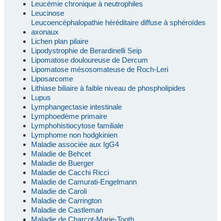
Leucémie chronique à neutrophiles
Leucinose
Leucoencéphalopathie héréditaire diffuse à sphéroïdes
axonaux
Lichen plan pilaire
Lipodystrophie de Berardinelli Seip
Lipomatose douloureuse de Dercum
Lipomatose mésosomateuse de Roch-Leri
Liposarcome
Lithiase biliaire à faible niveau de phospholipides
Lupus
Lymphangectasie intestinale
Lymphoedème primaire
Lymphohistiocytose familiale
Lymphome non hodgkinien
Maladie associée aux IgG4
Maladie de Behcet
Maladie de Buerger
Maladie de Cacchi Ricci
Maladie de Camurati-Engelmann
Maladie de Caroli
Maladie de Carrington
Maladie de Castleman
Maladie de Charcot-Marie-Tooth