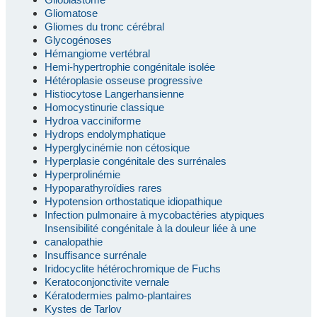
Gliomatose
Gliomes du tronc cérébral
Glycogénoses
Hémangiome vertébral
Hemi-hypertrophie congénitale isolée
Hétéroplasie osseuse progressive
Histiocytose Langerhansienne
Homocystinurie classique
Hydroa vacciniforme
Hydrops endolymphatique
Hyperglycinémie non cétosique
Hyperplasie congénitale des surrénales
Hyperprolinémie
Hypoparathyroïdies rares
Hypotension orthostatique idiopathique
Infection pulmonaire à mycobactéries atypiques
Insensibilité congénitale à la douleur liée à une
canalopathie
Insuffisance surrénale
Iridocyclite hétérochromique de Fuchs
Keratoconjonctivite vernale
Kératodermies palmo-plantaires
Kystes de Tarlov