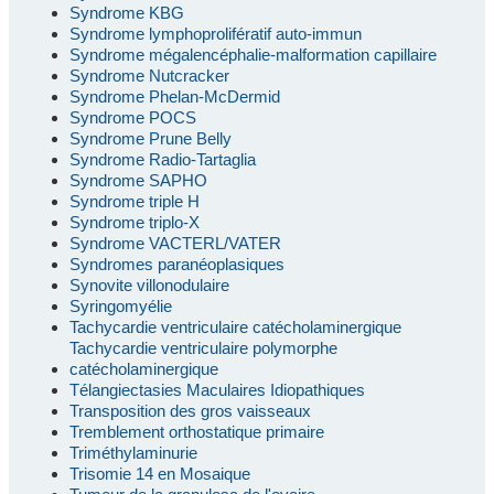
Syndrome KBG
Syndrome lymphoprolifératif auto-immun
Syndrome mégalencéphalie-malformation capillaire
Syndrome Nutcracker
Syndrome Phelan-McDermid
Syndrome POCS
Syndrome Prune Belly
Syndrome Radio-Tartaglia
Syndrome SAPHO
Syndrome triple H
Syndrome triplo-X
Syndrome VACTERL/VATER
Syndromes paranéoplasiques
Synovite villonodulaire
Syringomyélie
Tachycardie ventriculaire catécholaminergique
Tachycardie ventriculaire polymorphe
catécholaminergique
Télangiectasies Maculaires Idiopathiques
Transposition des gros vaisseaux
Tremblement orthostatique primaire
Triméthylaminurie
Trisomie 14 en Mosaique