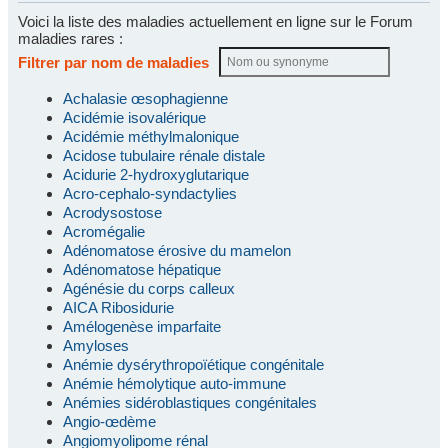
Voici la liste des maladies actuellement en ligne sur le Forum
maladies rares :
Filtrer par nom de maladies
Achalasie œsophagienne
Acidémie isovalérique
Acidémie méthylmalonique
Acidose tubulaire rénale distale
Acidurie 2-hydroxyglutarique
Acro-cephalo-syndactylies
Acrodysostose
Acromégalie
Adénomatose érosive du mamelon
Adénomatose hépatique
Agénésie du corps calleux
AICA Ribosidurie
Amélogenèse imparfaite
Amyloses
Anémie dysérythropoïétique congénitale
Anémie hémolytique auto-immune
Anémies sidéroblastiques congénitales
Angio-œdème
Angiomyolipome rénal