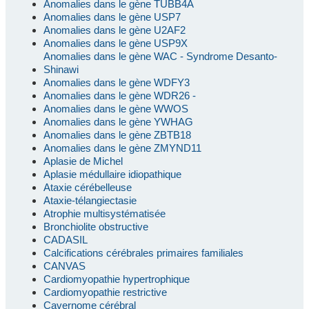
Anomalies dans le gène TUBB4A
Anomalies dans le gène USP7
Anomalies dans le gène U2AF2
Anomalies dans le gène USP9X
Anomalies dans le gène WAC - Syndrome Desanto-
Shinawi
Anomalies dans le gène WDFY3
Anomalies dans le gène WDR26 -
Anomalies dans le gène WWOS
Anomalies dans le gène YWHAG
Anomalies dans le gène ZBTB18
Anomalies dans le gène ZMYND11
Aplasie de Michel
Aplasie médullaire idiopathique
Ataxie cérébelleuse
Ataxie-télangiectasie
Atrophie multisystématisée
Bronchiolite obstructive
CADASIL
Calcifications cérébrales primaires familiales
CANVAS
Cardiomyopathie hypertrophique
Cardiomyopathie restrictive
Cavernome cérébral