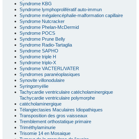
Syndrome KBG
Syndrome lymphoprolifératif auto-immun
Syndrome mégalencéphalie-malformation capillaire
Syndrome Nutcracker
Syndrome Phelan-McDermid
Syndrome POCS
Syndrome Prune Belly
Syndrome Radio-Tartaglia
Syndrome SAPHO
Syndrome triple H
Syndrome triplo-X
Syndrome VACTERL/VATER
Syndromes paranéoplasiques
Synovite villonodulaire
Syringomyélie
Tachycardie ventriculaire catécholaminergique
Tachycardie ventriculaire polymorphe
catécholaminergique
Télangiectasies Maculaires Idiopathiques
Transposition des gros vaisseaux
Tremblement orthostatique primaire
Triméthylaminurie
Trisomie 14 en Mosaique