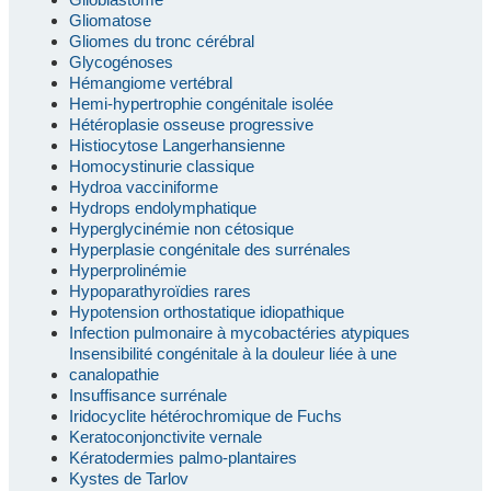
Gliomatose
Gliomes du tronc cérébral
Glycogénoses
Hémangiome vertébral
Hemi-hypertrophie congénitale isolée
Hétéroplasie osseuse progressive
Histiocytose Langerhansienne
Homocystinurie classique
Hydroa vacciniforme
Hydrops endolymphatique
Hyperglycinémie non cétosique
Hyperplasie congénitale des surrénales
Hyperprolinémie
Hypoparathyroïdies rares
Hypotension orthostatique idiopathique
Infection pulmonaire à mycobactéries atypiques
Insensibilité congénitale à la douleur liée à une
canalopathie
Insuffisance surrénale
Iridocyclite hétérochromique de Fuchs
Keratoconjonctivite vernale
Kératodermies palmo-plantaires
Kystes de Tarlov