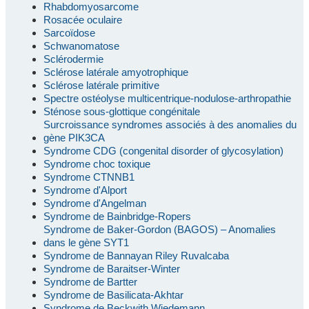
Rhabdomyosarcome
Rosacée oculaire
Sarcoïdose
Schwanomatose
Sclérodermie
Sclérose latérale amyotrophique
Sclérose latérale primitive
Spectre ostéolyse multicentrique-nodulose-arthropathie
Sténose sous-glottique congénitale
Surcroissance syndromes associés à des anomalies du
gène PIK3CA
Syndrome CDG (congenital disorder of glycosylation)
Syndrome choc toxique
Syndrome CTNNB1
Syndrome d'Alport
Syndrome d'Angelman
Syndrome de Bainbridge-Ropers
Syndrome de Baker-Gordon (BAGOS) – Anomalies
dans le gène SYT1
Syndrome de Bannayan Riley Ruvalcaba
Syndrome de Baraitser-Winter
Syndrome de Bartter
Syndrome de Basilicata-Akhtar
Syndrome de Beckwith Wiedemann