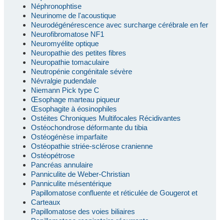
Néphronophtise
Neurinome de l'acoustique
Neurodégénérescence avec surcharge cérébrale en fer
Neurofibromatose NF1
Neuromyélite optique
Neuropathie des petites fibres
Neuropathie tomaculaire
Neutropénie congénitale sévère
Névralgie pudendale
Niemann Pick type C
Œsophage marteau piqueur
Œsophagite à éosinophiles
Ostéites Chroniques Multifocales Récidivantes
Ostéochondrose déformante du tibia
Ostéogénèse imparfaite
Ostéopathie striée-sclérose cranienne
Ostéopétrose
Pancréas annulaire
Panniculite de Weber-Christian
Panniculite mésentérique
Papillomatose confluente et réticulée de Gougerot et
Carteaux
Papillomatose des voies biliaires