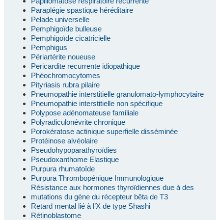
Papillomatose respiratoire récurrente
Paraplégie spastique héréditaire
Pelade universelle
Pemphigoïde bulleuse
Pemphigoïde cicatricielle
Pemphigus
Périartérite noueuse
Pericardite recurrente idiopathique
Phéochromocytomes
Pityriasis rubra pilaire
Pneumopathie interstitielle granulomato-lymphocytaire
Pneumopathie interstitielle non spécifique
Polypose adénomateuse familiale
Polyradiculonévrite chronique
Porokératose actinique superfielle disséminée
Protéinose alvéolaire
Pseudohypoparathyroïdies
Pseudoxanthome Elastique
Purpura rhumatoïde
Purpura Thrombopénique Immunologique
Résistance aux hormones thyroïdiennes due à des
mutations du gène du récepteur bêta de T3
Retard mental lié à l’X de type Shashi
Rétinoblastome