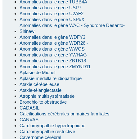
Anomalies dans le gène TUBB4A
Anomalies dans le gène USP7
Anomalies dans le gène U2AF2
Anomalies dans le gène USP9X
Anomalies dans le gène WAC - Syndrome Desanto-
Shinawi
Anomalies dans le gène WDFY3
Anomalies dans le gène WDR26 -
Anomalies dans le gène WWOS
Anomalies dans le gène YWHAG
Anomalies dans le gène ZBTB18
Anomalies dans le gène ZMYND11
Aplasie de Michel
Aplasie médullaire idiopathique
Ataxie cérébelleuse
Ataxie-télangiectasie
Atrophie multisystématisée
Bronchiolite obstructive
CADASIL
Calcifications cérébrales primaires familiales
CANVAS
Cardiomyopathie hypertrophique
Cardiomyopathie restrictive
Cavernome cérébral