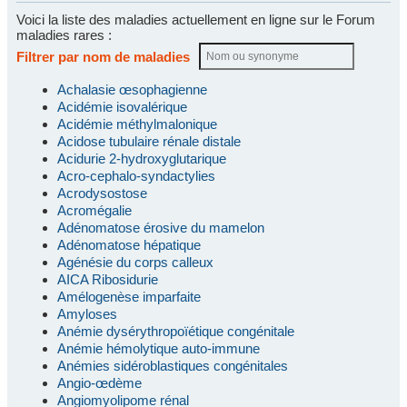
Voici la liste des maladies actuellement en ligne sur le Forum
maladies rares :
Filtrer par nom de maladies
Achalasie œsophagienne
Acidémie isovalérique
Acidémie méthylmalonique
Acidose tubulaire rénale distale
Acidurie 2-hydroxyglutarique
Acro-cephalo-syndactylies
Acrodysostose
Acromégalie
Adénomatose érosive du mamelon
Adénomatose hépatique
Agénésie du corps calleux
AICA Ribosidurie
Amélogenèse imparfaite
Amyloses
Anémie dysérythropoïétique congénitale
Anémie hémolytique auto-immune
Anémies sidéroblastiques congénitales
Angio-œdème
Angiomyolipome rénal