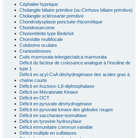
Céphalée hypnique
Cholangite biliaire primitive (ou Cirrhose biliaire primitive)
Cholangite sclérosante primitive
Chondrodysplasie ponctuée rhizomélique
Chondrosarcome
Choriorétinite type Birdshot
Choroïdite multifocale
Colobome oculaire
Craniosténoses
Cutis marmorata telengiectatica marmorata
Déficit du facteur de croissance analogue à l'insuline de
type 1
Déficit en acyl-CoA déshydrogénase des acides gras à
chaîne courte
Déficit en fructose-1,6-diphosphatase
Déficit en Mévalonate Kinase
Déficit en OCT
Déficit en pyruvate déshydrogénase
Déficit en pyruvate kinase des globules rouges
Déficit en saccharase-isomaltase
Déficit en tyrosine hydroxylase
Déficit immunitaire commun variable
Déficit multiple en sulfatases