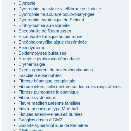
Dystonie
Dystrophie maculaire vitelliforme de l'adulte
Dystrophie musculaire oculo-pharyngée
Dystrophie myotonique de Steinert
Embryopathie au valproate
Encephalite de Rasmussen
Encéphalite limbique autoimmune
Encéphalomyélite aiguë disséminée
Ependymome
Epidermolyses bulleuses
Epilepsie pyridoxino-dépendante
Erythermalgie
Excès apparent de minéralocorticoïdes
Fasciite à éosinophiles
Fibrose hépatique congénitale
Fibrose interstitielle centrée sur les voies respiratoires
Fibrose pulmonaire idiopathique
Fibrose systémique
Fièvre méditerranéenne familiale
Fièvre périodique type Marshall
Fistules artério-veineuses durales
Gangliosidoses à GM2
Gastrite hypertrophique de Ménétrier
Glioblastome