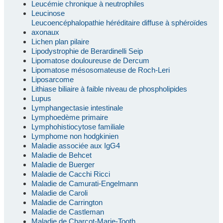
Leucémie chronique à neutrophiles
Leucinose
Leucoencéphalopathie héréditaire diffuse à sphéroïdes
axonaux
Lichen plan pilaire
Lipodystrophie de Berardinelli Seip
Lipomatose douloureuse de Dercum
Lipomatose mésosomateuse de Roch-Leri
Liposarcome
Lithiase biliaire à faible niveau de phospholipides
Lupus
Lymphangectasie intestinale
Lymphoedème primaire
Lymphohistiocytose familiale
Lymphome non hodgkinien
Maladie associée aux IgG4
Maladie de Behcet
Maladie de Buerger
Maladie de Cacchi Ricci
Maladie de Camurati-Engelmann
Maladie de Caroli
Maladie de Carrington
Maladie de Castleman
Maladie de Charcot-Marie-Tooth