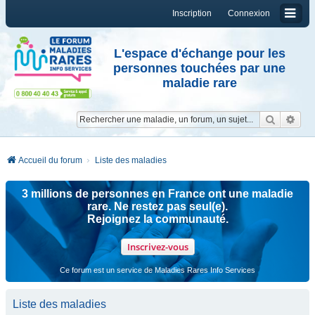
Inscription
Connexion
L'espace d'échange pour les
personnes touchées par une
maladie rare
Reche
Re
Accueil du forum
Liste des maladies
3 millions de personnes en France ont une maladie
rare. Ne restez pas seul(e).
Rejoignez la communauté.
Inscrivez-vous
Ce forum est un service de Maladies Rares Info Services
Liste des maladies