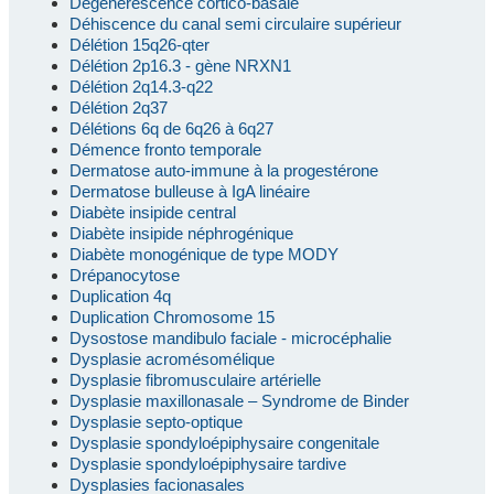
Dégénérescence cortico-basale
Déhiscence du canal semi circulaire supérieur
Délétion 15q26-qter
Délétion 2p16.3 - gène NRXN1
Délétion 2q14.3-q22
Délétion 2q37
Délétions 6q de 6q26 à 6q27
Démence fronto temporale
Dermatose auto-immune à la progestérone
Dermatose bulleuse à IgA linéaire
Diabète insipide central
Diabète insipide néphrogénique
Diabète monogénique de type MODY
Drépanocytose
Duplication 4q
Duplication Chromosome 15
Dysostose mandibulo faciale - microcéphalie
Dysplasie acromésomélique
Dysplasie fibromusculaire artérielle
Dysplasie maxillonasale – Syndrome de Binder
Dysplasie septo-optique
Dysplasie spondyloépiphysaire congenitale
Dysplasie spondyloépiphysaire tardive
Dysplasies facionasales