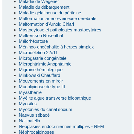
Maladie de Wegener
Maladie du débarquement
Maladie gélatineuse du péritoine
Malformation artério-veineuse cérébrale
Malformation d'Arnold Chiari
Mastocytose et pathologies mastocytaires
Melkersson Rosenthal
Mélorhéostose
Méningo-encéphalite à herpes simplex
Microdélétion 22q11
Microgastrie congénitale
Microphtalmie Anophtalmie
Migraine hémiplégique
Minkowski Chauffard
Mouvements en miroir
Mucolipidose de type III
Myasthénie
Myélite aiguë transverse idiopathique
Myosites
Myotonies du canal sodium
Naevus sébacé
Nail patella
Néoplasies endocriniennes multiples - NEM
Néphrocalcinoses