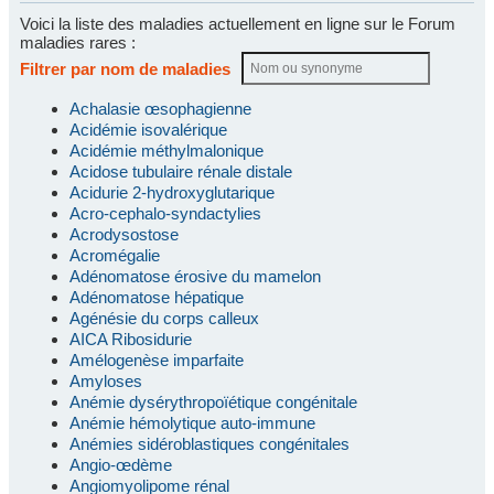
Voici la liste des maladies actuellement en ligne sur le Forum
maladies rares :
Filtrer par nom de maladies
Achalasie œsophagienne
Acidémie isovalérique
Acidémie méthylmalonique
Acidose tubulaire rénale distale
Acidurie 2-hydroxyglutarique
Acro-cephalo-syndactylies
Acrodysostose
Acromégalie
Adénomatose érosive du mamelon
Adénomatose hépatique
Agénésie du corps calleux
AICA Ribosidurie
Amélogenèse imparfaite
Amyloses
Anémie dysérythropoïétique congénitale
Anémie hémolytique auto-immune
Anémies sidéroblastiques congénitales
Angio-œdème
Angiomyolipome rénal