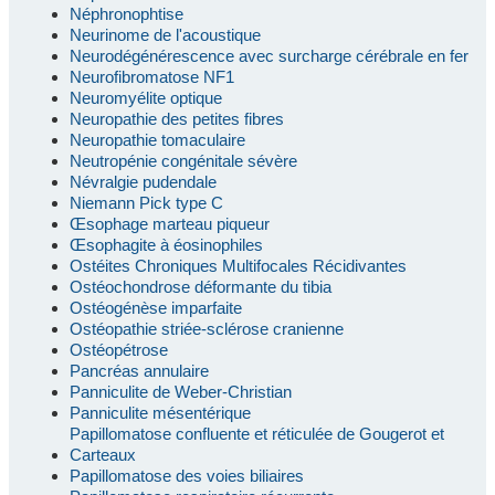
Néphronophtise
Neurinome de l'acoustique
Neurodégénérescence avec surcharge cérébrale en fer
Neurofibromatose NF1
Neuromyélite optique
Neuropathie des petites fibres
Neuropathie tomaculaire
Neutropénie congénitale sévère
Névralgie pudendale
Niemann Pick type C
Œsophage marteau piqueur
Œsophagite à éosinophiles
Ostéites Chroniques Multifocales Récidivantes
Ostéochondrose déformante du tibia
Ostéogénèse imparfaite
Ostéopathie striée-sclérose cranienne
Ostéopétrose
Pancréas annulaire
Panniculite de Weber-Christian
Panniculite mésentérique
Papillomatose confluente et réticulée de Gougerot et
Carteaux
Papillomatose des voies biliaires