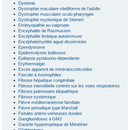
Dystonie
Dystrophie maculaire vitelliforme de l'adulte
Dystrophie musculaire oculo-pharyngée
Dystrophie myotonique de Steinert
Embryopathie au valproate
Encephalite de Rasmussen
Encéphalite limbique autoimmune
Encéphalomyélite aiguë disséminée
Ependymome
Epidermolyses bulleuses
Epilepsie pyridoxino-dépendante
Erythermalgie
Excès apparent de minéralocorticoïdes
Fasciite à éosinophiles
Fibrose hépatique congénitale
Fibrose interstitielle centrée sur les voies respiratoires
Fibrose pulmonaire idiopathique
Fibrose systémique
Fièvre méditerranéenne familiale
Fièvre périodique type Marshall
Fistules artério-veineuses durales
Gangliosidoses à GM2
Gastrite hypertrophique de Ménétrier
Glioblastome