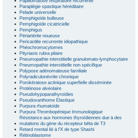
Papillomatose respiratoire récurrente
Paraplégie spastique héréditaire
Pelade universelle
Pemphigoïde bulleuse
Pemphigoïde cicatricielle
Pemphigus
Périartérite noueuse
Pericardite recurrente idiopathique
Phéochromocytomes
Pityriasis rubra pilaire
Pneumopathie interstitielle granulomato-lymphocytaire
Pneumopathie interstitielle non spécifique
Polypose adénomateuse familiale
Polyradiculonévrite chronique
Porokératose actinique superfielle disséminée
Protéinose alvéolaire
Pseudohypoparathyroïdies
Pseudoxanthome Elastique
Purpura rhumatoïde
Purpura Thrombopénique Immunologique
Résistance aux hormones thyroïdiennes due à des
mutations du gène du récepteur bêta de T3
Retard mental lié à l’X de type Shashi
Rétinoblastome