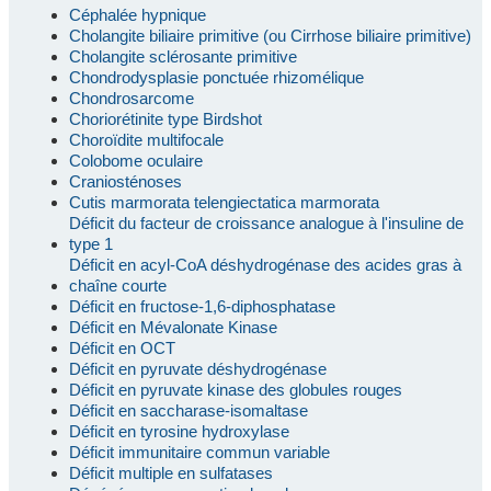
Céphalée hypnique
Cholangite biliaire primitive (ou Cirrhose biliaire primitive)
Cholangite sclérosante primitive
Chondrodysplasie ponctuée rhizomélique
Chondrosarcome
Choriorétinite type Birdshot
Choroïdite multifocale
Colobome oculaire
Craniosténoses
Cutis marmorata telengiectatica marmorata
Déficit du facteur de croissance analogue à l'insuline de
type 1
Déficit en acyl-CoA déshydrogénase des acides gras à
chaîne courte
Déficit en fructose-1,6-diphosphatase
Déficit en Mévalonate Kinase
Déficit en OCT
Déficit en pyruvate déshydrogénase
Déficit en pyruvate kinase des globules rouges
Déficit en saccharase-isomaltase
Déficit en tyrosine hydroxylase
Déficit immunitaire commun variable
Déficit multiple en sulfatases