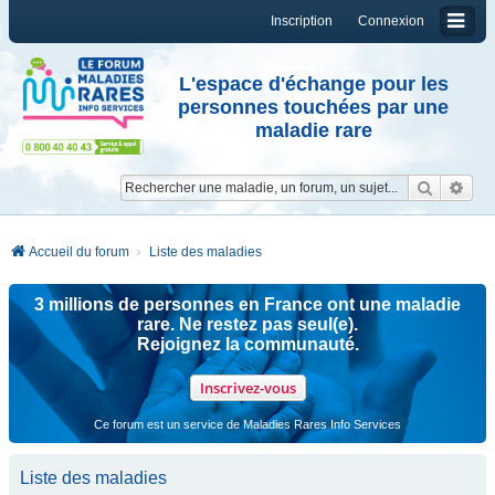
Inscription
Connexion
L'espace d'échange pour les
personnes touchées par une
maladie rare
Reche
Re
Accueil du forum
Liste des maladies
3 millions de personnes en France ont une maladie
rare. Ne restez pas seul(e).
Rejoignez la communauté.
Inscrivez-vous
Ce forum est un service de Maladies Rares Info Services
Liste des maladies