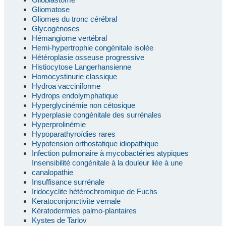
Gliomatose
Gliomes du tronc cérébral
Glycogénoses
Hémangiome vertébral
Hemi-hypertrophie congénitale isolée
Hétéroplasie osseuse progressive
Histiocytose Langerhansienne
Homocystinurie classique
Hydroa vacciniforme
Hydrops endolymphatique
Hyperglycinémie non cétosique
Hyperplasie congénitale des surrénales
Hyperprolinémie
Hypoparathyroïdies rares
Hypotension orthostatique idiopathique
Infection pulmonaire à mycobactéries atypiques
Insensibilité congénitale à la douleur liée à une
canalopathie
Insuffisance surrénale
Iridocyclite hétérochromique de Fuchs
Keratoconjonctivite vernale
Kératodermies palmo-plantaires
Kystes de Tarlov