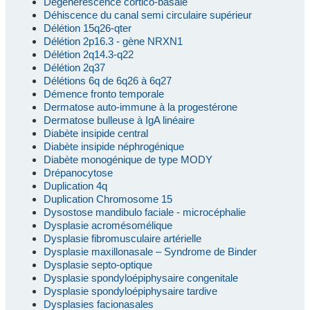
Dégénérescence cortico-basale
Déhiscence du canal semi circulaire supérieur
Délétion 15q26-qter
Délétion 2p16.3 - gène NRXN1
Délétion 2q14.3-q22
Délétion 2q37
Délétions 6q de 6q26 à 6q27
Démence fronto temporale
Dermatose auto-immune à la progestérone
Dermatose bulleuse à IgA linéaire
Diabète insipide central
Diabète insipide néphrogénique
Diabète monogénique de type MODY
Drépanocytose
Duplication 4q
Duplication Chromosome 15
Dysostose mandibulo faciale - microcéphalie
Dysplasie acromésomélique
Dysplasie fibromusculaire artérielle
Dysplasie maxillonasale – Syndrome de Binder
Dysplasie septo-optique
Dysplasie spondyloépiphysaire congenitale
Dysplasie spondyloépiphysaire tardive
Dysplasies facionasales