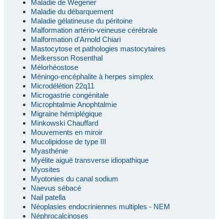
Maladie de Wegener
Maladie du débarquement
Maladie gélatineuse du péritoine
Malformation artério-veineuse cérébrale
Malformation d'Arnold Chiari
Mastocytose et pathologies mastocytaires
Melkersson Rosenthal
Mélorhéostose
Méningo-encéphalite à herpes simplex
Microdélétion 22q11
Microgastrie congénitale
Microphtalmie Anophtalmie
Migraine hémiplégique
Minkowski Chauffard
Mouvements en miroir
Mucolipidose de type III
Myasthénie
Myélite aiguë transverse idiopathique
Myosites
Myotonies du canal sodium
Naevus sébacé
Nail patella
Néoplasies endocriniennes multiples - NEM
Néphrocalcinoses