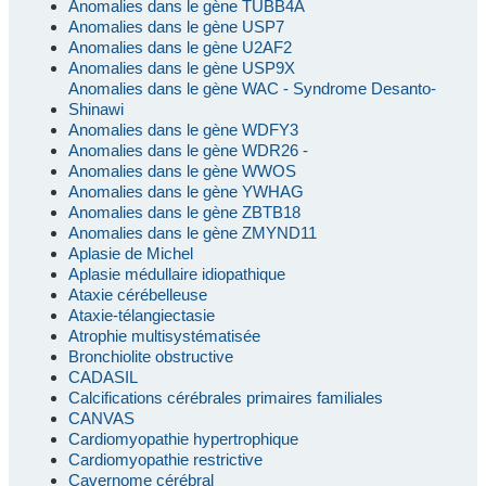
Anomalies dans le gène TUBB4A
Anomalies dans le gène USP7
Anomalies dans le gène U2AF2
Anomalies dans le gène USP9X
Anomalies dans le gène WAC - Syndrome Desanto-
Shinawi
Anomalies dans le gène WDFY3
Anomalies dans le gène WDR26 -
Anomalies dans le gène WWOS
Anomalies dans le gène YWHAG
Anomalies dans le gène ZBTB18
Anomalies dans le gène ZMYND11
Aplasie de Michel
Aplasie médullaire idiopathique
Ataxie cérébelleuse
Ataxie-télangiectasie
Atrophie multisystématisée
Bronchiolite obstructive
CADASIL
Calcifications cérébrales primaires familiales
CANVAS
Cardiomyopathie hypertrophique
Cardiomyopathie restrictive
Cavernome cérébral