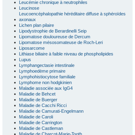
Leucémie chronique à neutrophiles
Leucinose
Leucoencéphalopathie héréditaire diffuse à sphéroïdes
axonaux
Lichen plan pilaire
Lipodystrophie de Berardinelli Seip
Lipomatose douloureuse de Dercum
Lipomatose mésosomateuse de Roch-Leri
Liposarcome
Lithiase biliaire à faible niveau de phospholipides
Lupus
Lymphangectasie intestinale
Lymphoedème primaire
Lymphohistiocytose familiale
Lymphome non hodgkinien
Maladie associée aux IgG4
Maladie de Behcet
Maladie de Buerger
Maladie de Cacchi Ricci
Maladie de Camurati-Engelmann
Maladie de Caroli
Maladie de Carrington
Maladie de Castleman
Maladie de Charcot-Marie-Tooth