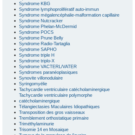
Syndrome KBG
Syndrome lymphoprolifératif auto-immun
Syndrome mégalencéphalie-malformation capillaire
Syndrome Nutcracker
Syndrome Phelan-McDermid
Syndrome POCS
Syndrome Prune Belly
Syndrome Radio-Tartaglia
Syndrome SAPHO
Syndrome triple H
Syndrome triplo-X
Syndrome VACTERL/VATER
Syndromes paranéoplasiques
Synovite villonodulaire
Syringomyélie
Tachycardie ventriculaire catécholaminergique
Tachycardie ventriculaire polymorphe
catécholaminergique
Télangiectasies Maculaires Idiopathiques
Transposition des gros vaisseaux
Tremblement orthostatique primaire
Triméthylaminurie
Trisomie 14 en Mosaique