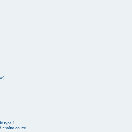
ve)
 de type 1
à chaîne courte