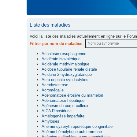
Liste des maladies
Voici la liste des maladies actuellement en ligne sur le Foru
Filtrer par nom de maladies
Achalasie œsophagienne
Acidémie isovalérique
Acidémie méthylmalonique
Acidose tubulaire rénale distale
Acidurie 2-hydroxyglutarique
Acro-cephalo-syndactylies
Acrodysostose
Acromégalie
Adénomatose érosive du mamelon
Adénomatose hépatique
Agénésie du corps calleux
AICA Ribosidurie
Amélogenèse imparfaite
Amyloses
Anémie dysérythropoïétique congénitale
Anémie hémolytique auto-immune
Anémies sidéroblastiques congénitales