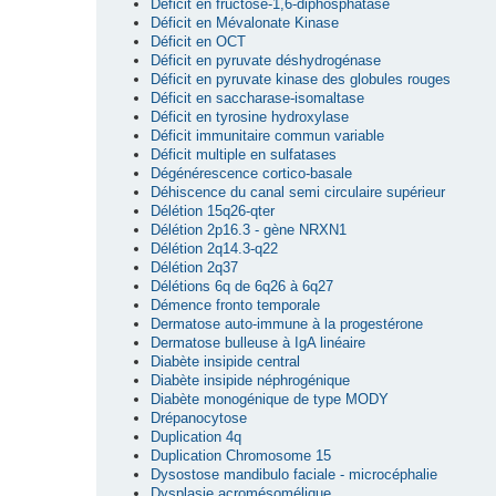
Déficit en fructose-1,6-diphosphatase
Déficit en Mévalonate Kinase
Déficit en OCT
Déficit en pyruvate déshydrogénase
Déficit en pyruvate kinase des globules rouges
Déficit en saccharase-isomaltase
Déficit en tyrosine hydroxylase
Déficit immunitaire commun variable
Déficit multiple en sulfatases
Dégénérescence cortico-basale
Déhiscence du canal semi circulaire supérieur
Délétion 15q26-qter
Délétion 2p16.3 - gène NRXN1
Délétion 2q14.3-q22
Délétion 2q37
Délétions 6q de 6q26 à 6q27
Démence fronto temporale
Dermatose auto-immune à la progestérone
Dermatose bulleuse à IgA linéaire
Diabète insipide central
Diabète insipide néphrogénique
Diabète monogénique de type MODY
Drépanocytose
Duplication 4q
Duplication Chromosome 15
Dysostose mandibulo faciale - microcéphalie
Dysplasie acromésomélique