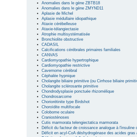
Anomalies dans le gène ZBTB18
Anomalies dans le gène ZMYND11
Aplasie de Michel
Aplasie médullaire idiopathique
Ataxie cérébelleuse
Ataxie-télangiectasie
Atrophie multisystématisée
Bronchiolite obstructive
CADASIL
Calcifications cérébrales primaires familiales
CANVAS
Cardiomyopathie hypertrophique
Cardiomyopathie restrictive
Cavernome cérébral
Céphalée hypnique
Cholangite biliaire primitive (ou Cirrhose biliaire primiti
Cholangite sclérosante primitive
Chondrodysplasie ponctuée rhizomélique
Chondrosarcome
Choriorétinite type Birdshot
Choroïdite multifocale
Colobome oculaire
Craniosténoses
Cutis marmorata telengiectatica marmorata
Déficit du facteur de croissance analogue à l'insuline
Déficit en acyl-CoA déshydrogénase des acides gras 