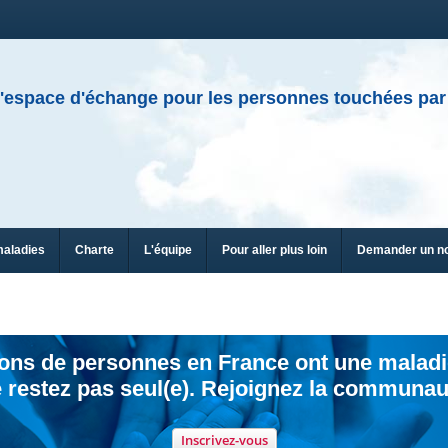
'espace d'échange pour les personnes touchées par
maladies
Charte
L'équipe
Pour aller plus loin
Demander un n
ions de personnes en France ont une maladi
 restez pas seul(e). Rejoignez la communau
Inscrivez-vous