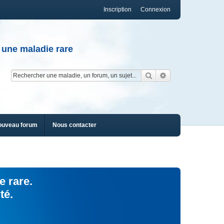
Inscription
Connexion
 une maladie rare
Rechercher
Recherche av
ouveau forum
Nous contacter
e rare.
té.