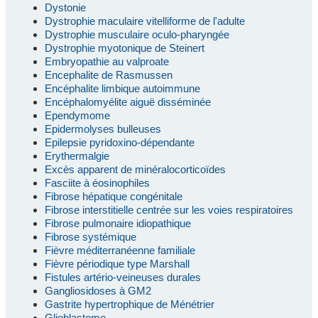
Dystonie
Dystrophie maculaire vitelliforme de l'adulte
Dystrophie musculaire oculo-pharyngée
Dystrophie myotonique de Steinert
Embryopathie au valproate
Encephalite de Rasmussen
Encéphalite limbique autoimmune
Encéphalomyélite aiguë disséminée
Ependymome
Epidermolyses bulleuses
Epilepsie pyridoxino-dépendante
Erythermalgie
Excès apparent de minéralocorticoïdes
Fasciite à éosinophiles
Fibrose hépatique congénitale
Fibrose interstitielle centrée sur les voies respiratoires
Fibrose pulmonaire idiopathique
Fibrose systémique
Fièvre méditerranéenne familiale
Fièvre périodique type Marshall
Fistules artério-veineuses durales
Gangliosidoses à GM2
Gastrite hypertrophique de Ménétrier
Glioblastome