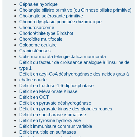
Céphalée hypnique
Cholangite biliaire primitive (ou Cirrhose biliaire primitive)
Cholangite sclérosante primitive
Chondrodysplasie ponctuée rhizomélique
Chondrosarcome
Choriorétinite type Birdshot
Choroïdite multifocale
Colobome oculaire
Craniosténoses
Cutis marmorata telengiectatica marmorata
Déficit du facteur de croissance analogue à l'insuline de
type 1
Déficit en acyl-CoA déshydrogénase des acides gras à
chaîne courte
Déficit en fructose-1,6-diphosphatase
Déficit en Mévalonate Kinase
Déficit en OCT
Déficit en pyruvate déshydrogénase
Déficit en pyruvate kinase des globules rouges
Déficit en saccharase-isomaltase
Déficit en tyrosine hydroxylase
Déficit immunitaire commun variable
Déficit multiple en sulfatases