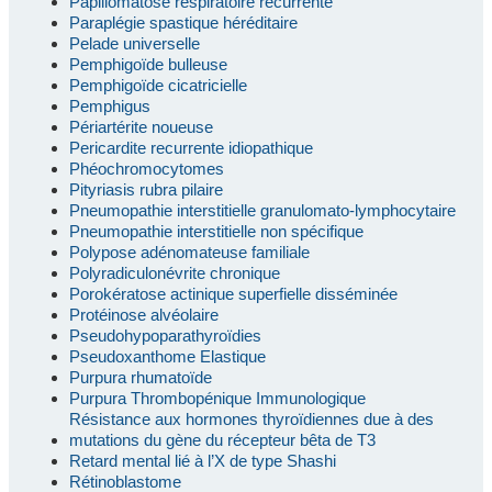
Papillomatose respiratoire récurrente
Paraplégie spastique héréditaire
Pelade universelle
Pemphigoïde bulleuse
Pemphigoïde cicatricielle
Pemphigus
Périartérite noueuse
Pericardite recurrente idiopathique
Phéochromocytomes
Pityriasis rubra pilaire
Pneumopathie interstitielle granulomato-lymphocytaire
Pneumopathie interstitielle non spécifique
Polypose adénomateuse familiale
Polyradiculonévrite chronique
Porokératose actinique superfielle disséminée
Protéinose alvéolaire
Pseudohypoparathyroïdies
Pseudoxanthome Elastique
Purpura rhumatoïde
Purpura Thrombopénique Immunologique
Résistance aux hormones thyroïdiennes due à des
mutations du gène du récepteur bêta de T3
Retard mental lié à l’X de type Shashi
Rétinoblastome