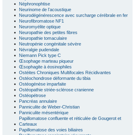
Néphronophtise
Neurinome de l'acoustique
Neurodégénérescence avec surcharge cérébrale en fer
Neurofibromatose NF1
Neuromyélite optique
Neuropathie des petites fibres
Neuropathie tomaculaire
Neutropénie congénitale sévère
Névralgie pudendale
Niemann Pick type C
Œsophage marteau piqueur
Œsophagite à éosinophiles
Ostéites Chroniques Multifocales Récidivantes
Ostéochondrose déformante du tibia
Ostéogénèse imparfaite
Ostéopathie striée-sclérose cranienne
Ostéopétrose
Pancréas annulaire
Panniculite de Weber-Christian
Panniculite mésentérique
Papillomatose confluente et réticulée de Gougerot et
Carteaux
Papillomatose des voies biliaires