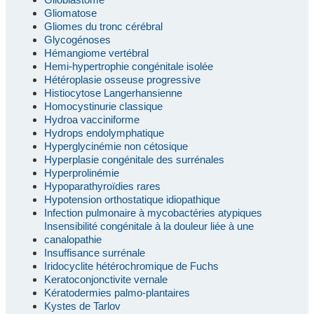
Gliomatose
Gliomes du tronc cérébral
Glycogénoses
Hémangiome vertébral
Hemi-hypertrophie congénitale isolée
Hétéroplasie osseuse progressive
Histiocytose Langerhansienne
Homocystinurie classique
Hydroa vacciniforme
Hydrops endolymphatique
Hyperglycinémie non cétosique
Hyperplasie congénitale des surrénales
Hyperprolinémie
Hypoparathyroïdies rares
Hypotension orthostatique idiopathique
Infection pulmonaire à mycobactéries atypiques
Insensibilité congénitale à la douleur liée à une
canalopathie
Insuffisance surrénale
Iridocyclite hétérochromique de Fuchs
Keratoconjonctivite vernale
Kératodermies palmo-plantaires
Kystes de Tarlov