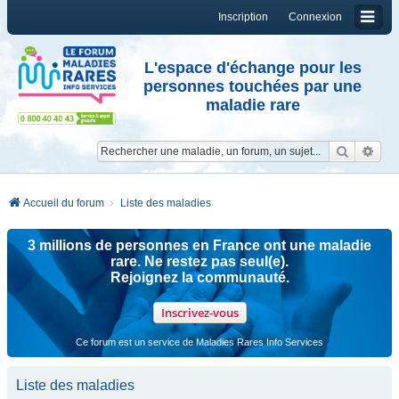
Inscription
Connexion
L'espace d'échange pour les
personnes touchées par une
maladie rare
Reche
Re
Accueil du forum
Liste des maladies
3 millions de personnes en France ont une maladie
rare. Ne restez pas seul(e).
Rejoignez la communauté.
Inscrivez-vous
Ce forum est un service de Maladies Rares Info Services
Liste des maladies