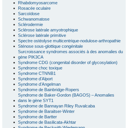
Rhabdomyosarcome
Rosacée oculaire
Sarcoïdose
Schwanomatose
Sclérodermie
Sclérose latérale amyotrophique
Sclérose latérale primitive
Spectre ostéolyse multicentrique-nodulose-arthropathie
Sténose sous-glottique congénitale
Surcroissance syndromes associés à des anomalies du
gène PIK3CA
Syndrome CDG (congenital disorder of glycosylation)
Syndrome choc toxique
Syndrome CTNNB1
Syndrome d'Alport
Syndrome d'Angelman
Syndrome de Bainbridge-Ropers
Syndrome de Baker-Gordon (BAGOS) – Anomalies
dans le gène SYT1
Syndrome de Bannayan Riley Ruvalcaba
Syndrome de Baraitser-Winter
Syndrome de Bartter
Syndrome de Basilicata-Akhtar
Syndrome de Beckwith Wiedemann