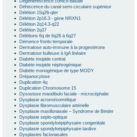
Dégénérescence cortico-basale
Déhiscence du canal semi circulaire supérieur
Délétion 15q26-qter
Délétion 2p16.3 - gène NRXN1
Délétion 2q14.3-q22
Délétion 2q37
Délétions 6q de 6q26 à 6q27
Démence fronto temporale
Dermatose auto-immune à la progestérone
Dermatose bulleuse à IgA linéaire
Diabète insipide central
Diabète insipide néphrogénique
Diabète monogénique de type MODY
Drépanocytose
Duplication 4q
Duplication Chromosome 15
Dysostose mandibulo faciale - microcéphalie
Dysplasie acromésomélique
Dysplasie fibromusculaire artérielle
Dysplasie maxillonasale – Syndrome de Binder
Dysplasie septo-optique
Dysplasie spondyloépiphysaire congenitale
Dysplasie spondyloépiphysaire tardive
Dysplasies facionasales