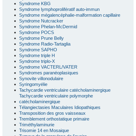
Syndrome KBG
Syndrome lymphoprolifératif auto-immun
Syndrome mégalencéphalie-malformation capillaire
Syndrome Nutcracker
Syndrome Phelan-McDermid
Syndrome POCS
Syndrome Prune Belly
Syndrome Radio-Tartaglia
Syndrome SAPHO
Syndrome triple H
Syndrome triplo-X
Syndrome VACTERL/VATER
Syndromes paranéoplasiques
Synovite villonodulaire
Syringomyélie
Tachycardie ventriculaire catécholaminergique
Tachycardie ventriculaire polymorphe
catécholaminergique
Télangiectasies Maculaires Idiopathiques
Transposition des gros vaisseaux
Tremblement orthostatique primaire
Triméthylaminurie
Trisomie 14 en Mosaique