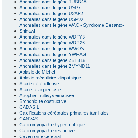
Anomalies dans le gène TUBB4A
Anomalies dans le gène USP7
Anomalies dans le gène U2AF2
Anomalies dans le gène USP9X
Anomalies dans le gène WAC - Syndrome Desanto-
Shinawi
Anomalies dans le gène WDFY3
Anomalies dans le gène WDR26 -
Anomalies dans le gène WWOS
Anomalies dans le gène YWHAG
Anomalies dans le gène ZBTB18
Anomalies dans le gène ZMYND11
Aplasie de Michel
Aplasie médullaire idiopathique
Ataxie cérébelleuse
Ataxie-télangiectasie
Atrophie multisystématisée
Bronchiolite obstructive
CADASIL
Calcifications cérébrales primaires familiales
CANVAS
Cardiomyopathie hypertrophique
Cardiomyopathie restrictive
Cavernome cérébral