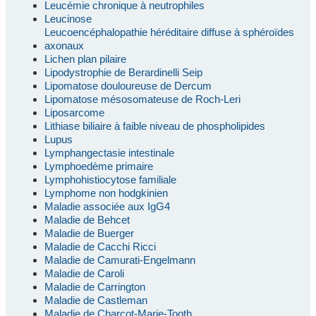
Leucémie chronique à neutrophiles
Leucinose
Leucoencéphalopathie héréditaire diffuse à sphéroïdes
axonaux
Lichen plan pilaire
Lipodystrophie de Berardinelli Seip
Lipomatose douloureuse de Dercum
Lipomatose mésosomateuse de Roch-Leri
Liposarcome
Lithiase biliaire à faible niveau de phospholipides
Lupus
Lymphangectasie intestinale
Lymphoedème primaire
Lymphohistiocytose familiale
Lymphome non hodgkinien
Maladie associée aux IgG4
Maladie de Behcet
Maladie de Buerger
Maladie de Cacchi Ricci
Maladie de Camurati-Engelmann
Maladie de Caroli
Maladie de Carrington
Maladie de Castleman
Maladie de Charcot-Marie-Tooth