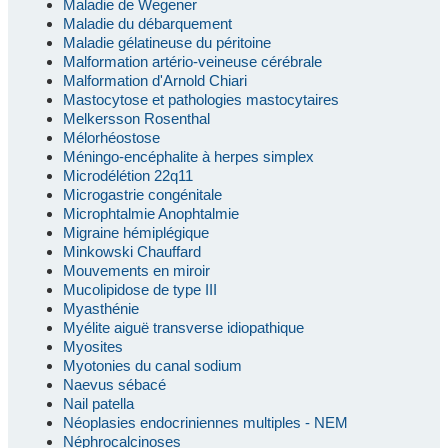
Maladie de Wegener
Maladie du débarquement
Maladie gélatineuse du péritoine
Malformation artério-veineuse cérébrale
Malformation d'Arnold Chiari
Mastocytose et pathologies mastocytaires
Melkersson Rosenthal
Mélorhéostose
Méningo-encéphalite à herpes simplex
Microdélétion 22q11
Microgastrie congénitale
Microphtalmie Anophtalmie
Migraine hémiplégique
Minkowski Chauffard
Mouvements en miroir
Mucolipidose de type III
Myasthénie
Myélite aiguë transverse idiopathique
Myosites
Myotonies du canal sodium
Naevus sébacé
Nail patella
Néoplasies endocriniennes multiples - NEM
Néphrocalcinoses