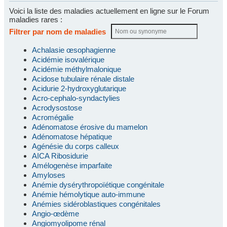
Voici la liste des maladies actuellement en ligne sur le Forum
maladies rares :
Filtrer par nom de maladies
Achalasie œsophagienne
Acidémie isovalérique
Acidémie méthylmalonique
Acidose tubulaire rénale distale
Acidurie 2-hydroxyglutarique
Acro-cephalo-syndactylies
Acrodysostose
Acromégalie
Adénomatose érosive du mamelon
Adénomatose hépatique
Agénésie du corps calleux
AICA Ribosidurie
Amélogenèse imparfaite
Amyloses
Anémie dysérythropoïétique congénitale
Anémie hémolytique auto-immune
Anémies sidéroblastiques congénitales
Angio-œdème
Angiomyolipome rénal