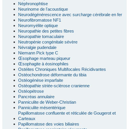
Néphronophtise
Neurinome de l'acoustique
Neurodégénérescence avec surcharge cérébrale en fer
Neurofibromatose NF1
Neuromyélite optique
Neuropathie des petites fibres
Neuropathie tomaculaire
Neutropénie congénitale sévère
Névralgie pudendale
Niemann Pick type C
Œsophage marteau piqueur
Œsophagite à éosinophiles
Ostéites Chroniques Multifocales Récidivantes
Ostéochondrose déformante du tibia
Ostéogénèse imparfaite
Ostéopathie striée-sclérose cranienne
Ostéopétrose
Pancréas annulaire
Panniculite de Weber-Christian
Panniculite mésentérique
Papillomatose confluente et réticulée de Gougerot et
Carteaux
Papillomatose des voies biliaires