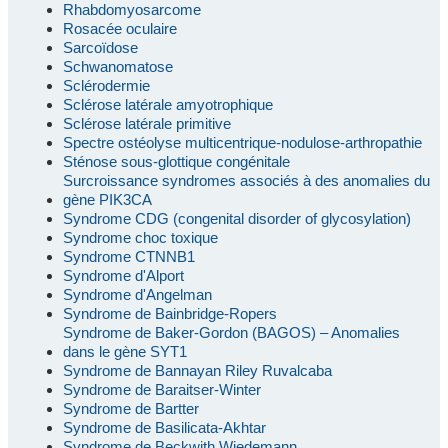
Rhabdomyosarcome
Rosacée oculaire
Sarcoïdose
Schwanomatose
Sclérodermie
Sclérose latérale amyotrophique
Sclérose latérale primitive
Spectre ostéolyse multicentrique-nodulose-arthropathie
Sténose sous-glottique congénitale
Surcroissance syndromes associés à des anomalies du
gène PIK3CA
Syndrome CDG (congenital disorder of glycosylation)
Syndrome choc toxique
Syndrome CTNNB1
Syndrome d'Alport
Syndrome d'Angelman
Syndrome de Bainbridge-Ropers
Syndrome de Baker-Gordon (BAGOS) – Anomalies
dans le gène SYT1
Syndrome de Bannayan Riley Ruvalcaba
Syndrome de Baraitser-Winter
Syndrome de Bartter
Syndrome de Basilicata-Akhtar
Syndrome de Beckwith Wiedemann