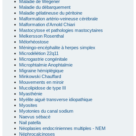
Maladie de Wegener
Maladie du débarquement
Maladie gélatineuse du péritoine
Malformation artério-veineuse cérébrale
Malformation d'Arnold Chiari
Mastocytose et pathologies mastocytaires
Melkersson Rosenthal
Mélorhéostose
Méningo-encéphalite à herpes simplex
Microdélétion 22q11
Microgastrie congénitale
Microphtalmie Anophtalmie
Migraine hémiplégique
Minkowski Chauffard
Mouvements en miroir
Mucolipidose de type III
Myasthénie
Myélite aiguë transverse idiopathique
Myosites
Myotonies du canal sodium
Naevus sébacé
Nail patella
Néoplasies endocriniennes multiples - NEM
Néphrocalcinoses