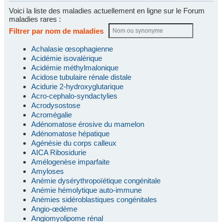
Voici la liste des maladies actuellement en ligne sur le Forum
maladies rares :
Filtrer par nom de maladies
Achalasie œsophagienne
Acidémie isovalérique
Acidémie méthylmalonique
Acidose tubulaire rénale distale
Acidurie 2-hydroxyglutarique
Acro-cephalo-syndactylies
Acrodysostose
Acromégalie
Adénomatose érosive du mamelon
Adénomatose hépatique
Agénésie du corps calleux
AICA Ribosidurie
Amélogenèse imparfaite
Amyloses
Anémie dysérythropoïétique congénitale
Anémie hémolytique auto-immune
Anémies sidéroblastiques congénitales
Angio-œdème
Angiomyolipome rénal