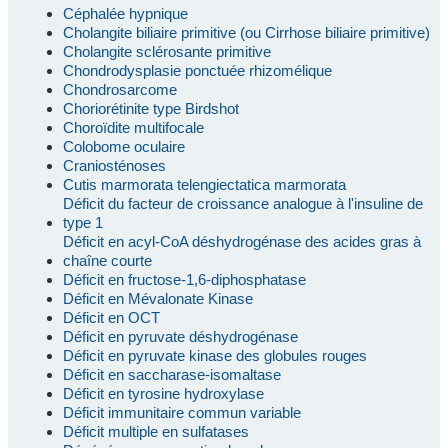
Céphalée hypnique
Cholangite biliaire primitive (ou Cirrhose biliaire primitive)
Cholangite sclérosante primitive
Chondrodysplasie ponctuée rhizomélique
Chondrosarcome
Choriorétinite type Birdshot
Choroïdite multifocale
Colobome oculaire
Craniosténoses
Cutis marmorata telengiectatica marmorata
Déficit du facteur de croissance analogue à l'insuline de
type 1
Déficit en acyl-CoA déshydrogénase des acides gras à
chaîne courte
Déficit en fructose-1,6-diphosphatase
Déficit en Mévalonate Kinase
Déficit en OCT
Déficit en pyruvate déshydrogénase
Déficit en pyruvate kinase des globules rouges
Déficit en saccharase-isomaltase
Déficit en tyrosine hydroxylase
Déficit immunitaire commun variable
Déficit multiple en sulfatases