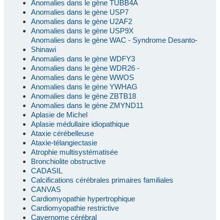
Anomalies dans le gène TUBB4A
Anomalies dans le gène USP7
Anomalies dans le gène U2AF2
Anomalies dans le gène USP9X
Anomalies dans le gène WAC - Syndrome Desanto-
Shinawi
Anomalies dans le gène WDFY3
Anomalies dans le gène WDR26 -
Anomalies dans le gène WWOS
Anomalies dans le gène YWHAG
Anomalies dans le gène ZBTB18
Anomalies dans le gène ZMYND11
Aplasie de Michel
Aplasie médullaire idiopathique
Ataxie cérébelleuse
Ataxie-télangiectasie
Atrophie multisystématisée
Bronchiolite obstructive
CADASIL
Calcifications cérébrales primaires familiales
CANVAS
Cardiomyopathie hypertrophique
Cardiomyopathie restrictive
Cavernome cérébral