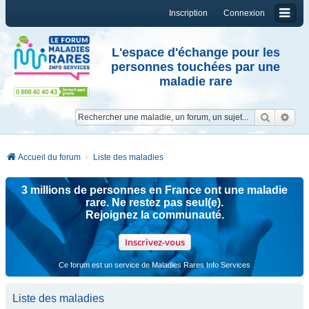
Inscription
Connexion
L'espace d'échange pour les
personnes touchées par une
maladie rare
Reche
Re
Accueil du forum
Liste des maladies
3 millions de personnes en France ont une maladie
rare. Ne restez pas seul(e).
Rejoignez la communauté.
Inscrivez-vous
Ce forum est un service de Maladies Rares Info Services
Liste des maladies