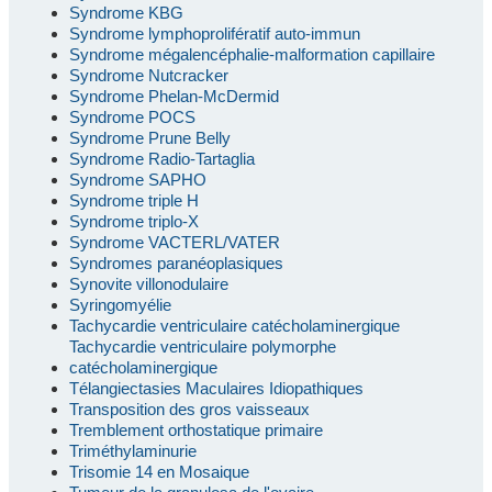
Syndrome KBG
Syndrome lymphoprolifératif auto-immun
Syndrome mégalencéphalie-malformation capillaire
Syndrome Nutcracker
Syndrome Phelan-McDermid
Syndrome POCS
Syndrome Prune Belly
Syndrome Radio-Tartaglia
Syndrome SAPHO
Syndrome triple H
Syndrome triplo-X
Syndrome VACTERL/VATER
Syndromes paranéoplasiques
Synovite villonodulaire
Syringomyélie
Tachycardie ventriculaire catécholaminergique
Tachycardie ventriculaire polymorphe
catécholaminergique
Télangiectasies Maculaires Idiopathiques
Transposition des gros vaisseaux
Tremblement orthostatique primaire
Triméthylaminurie
Trisomie 14 en Mosaique