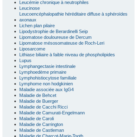
Leucémie chronique à neutrophiles
Leucinose
Leucoencéphalopathie héréditaire diffuse à sphéroïdes
axonaux
Lichen plan pilaire
Lipodystrophie de Berardinelli Seip
Lipomatose douloureuse de Dercum
Lipomatose mésosomateuse de Roch-Leri
Liposarcome
Lithiase biliaire à faible niveau de phospholipides
Lupus
Lymphangectasie intestinale
Lymphoedème primaire
Lymphohistiocytose familiale
Lymphome non hodgkinien
Maladie associée aux IgG4
Maladie de Behcet
Maladie de Buerger
Maladie de Cacchi Ricci
Maladie de Camurati-Engelmann
Maladie de Caroli
Maladie de Carrington
Maladie de Castleman
Maladie de Charcot-Marie-Tooth