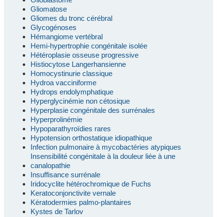
Gliomatose
Gliomes du tronc cérébral
Glycogénoses
Hémangiome vertébral
Hemi-hypertrophie congénitale isolée
Hétéroplasie osseuse progressive
Histiocytose Langerhansienne
Homocystinurie classique
Hydroa vacciniforme
Hydrops endolymphatique
Hyperglycinémie non cétosique
Hyperplasie congénitale des surrénales
Hyperprolinémie
Hypoparathyroïdies rares
Hypotension orthostatique idiopathique
Infection pulmonaire à mycobactéries atypiques
Insensibilité congénitale à la douleur liée à une
canalopathie
Insuffisance surrénale
Iridocyclite hétérochromique de Fuchs
Keratoconjonctivite vernale
Kératodermies palmo-plantaires
Kystes de Tarlov