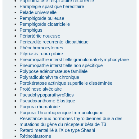
Papillomatose respiratoire récurrente
Paraplégie spastique héréditaire
Pelade universelle
Pemphigoïde bulleuse
Pemphigoïde cicatricielle
Pemphigus
Périartérite noueuse
Pericardite recurrente idiopathique
Phéochromocytomes
Pityriasis rubra pilaire
Pneumopathie interstitielle granulomato-lymphocytaire
Pneumopathie interstitielle non spécifique
Polypose adénomateuse familiale
Polyradiculonévrite chronique
Porokératose actinique superfielle disséminée
Protéinose alvéolaire
Pseudohypoparathyroïdies
Pseudoxanthome Elastique
Purpura rhumatoïde
Purpura Thrombopénique Immunologique
Résistance aux hormones thyroïdiennes due à des
mutations du gène du récepteur bêta de T3
Retard mental lié à l’X de type Shashi
Rétinoblastome