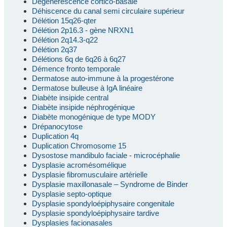
Dégénérescence cortico-basale
Déhiscence du canal semi circulaire supérieur
Délétion 15q26-qter
Délétion 2p16.3 - gène NRXN1
Délétion 2q14.3-q22
Délétion 2q37
Délétions 6q de 6q26 à 6q27
Démence fronto temporale
Dermatose auto-immune à la progestérone
Dermatose bulleuse à IgA linéaire
Diabète insipide central
Diabète insipide néphrogénique
Diabète monogénique de type MODY
Drépanocytose
Duplication 4q
Duplication Chromosome 15
Dysostose mandibulo faciale - microcéphalie
Dysplasie acromésomélique
Dysplasie fibromusculaire artérielle
Dysplasie maxillonasale – Syndrome de Binder
Dysplasie septo-optique
Dysplasie spondyloépiphysaire congenitale
Dysplasie spondyloépiphysaire tardive
Dysplasies facionasales