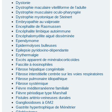
Dystonie
Dystrophie maculaire vitelliforme de l'adulte
Dystrophie musculaire oculo-pharyngée
Dystrophie myotonique de Steinert
Embryopathie au valproate
Encephalite de Rasmussen
Encéphalite limbique autoimmune
Encéphalomyélite aiguë disséminée
Ependymome
Epidermolyses bulleuses
Epilepsie pyridoxino-dépendante
Erythermalgie
Excès apparent de minéralocorticoïdes
Fasciite à éosinophiles
Fibrose hépatique congénitale
Fibrose interstitielle centrée sur les voies respiratoires
Fibrose pulmonaire idiopathique
Fibrose systémique
Fièvre méditerranéenne familiale
Fièvre périodique type Marshall
Fistules artério-veineuses durales
Gangliosidoses à GM2
Gastrite hypertrophique de Ménétrier
Glioblastome