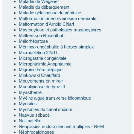
Maladie de Wegener
Maladie du débarquement
Maladie gélatineuse du péritoine
Malformation artério-veineuse cérébrale
Malformation d'Arnold Chiari
Mastocytose et pathologies mastocytaires
Melkersson Rosenthal
Mélorhéostose
Méningo-encéphalite à herpes simplex
Microdélétion 22q11
Microgastrie congénitale
Microphtalmie Anophtalmie
Migraine hémiplégique
Minkowski Chauffard
Mouvements en miroir
Mucolipidose de type III
Myasthénie
Myélite aiguë transverse idiopathique
Myosites
Myotonies du canal sodium
Naevus sébacé
Nail patella
Néoplasies endocriniennes multiples - NEM
Néphrocalcinoses