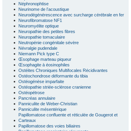
Néphronophtise
Neurinome de l'acoustique
Neurodégénérescence avec surcharge cérébrale en fer
Neurofibromatose NF1
Neuromyélite optique
Neuropathie des petites fibres
Neuropathie tomaculaire
Neutropénie congénitale sévère
Névralgie pudendale
Niemann Pick type C
Œsophage marteau piqueur
Œsophagite à éosinophiles
Ostéites Chroniques Multifocales Récidivantes
Ostéochondrose déformante du tibia
Ostéogénèse imparfaite
Ostéopathie striée-sclérose cranienne
Ostéopétrose
Pancréas annulaire
Panniculite de Weber-Christian
Panniculite mésentérique
Papillomatose confluente et réticulée de Gougerot et
Carteaux
Papillomatose des voies biliaires