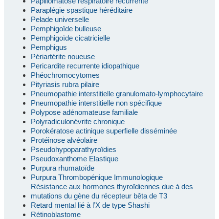
Papillomatose respiratoire récurrente
Paraplégie spastique héréditaire
Pelade universelle
Pemphigoïde bulleuse
Pemphigoïde cicatricielle
Pemphigus
Périartérite noueuse
Pericardite recurrente idiopathique
Phéochromocytomes
Pityriasis rubra pilaire
Pneumopathie interstitielle granulomato-lymphocytaire
Pneumopathie interstitielle non spécifique
Polypose adénomateuse familiale
Polyradiculonévrite chronique
Porokératose actinique superfielle disséminée
Protéinose alvéolaire
Pseudohypoparathyroïdies
Pseudoxanthome Elastique
Purpura rhumatoïde
Purpura Thrombopénique Immunologique
Résistance aux hormones thyroïdiennes due à des
mutations du gène du récepteur bêta de T3
Retard mental lié à l’X de type Shashi
Rétinoblastome