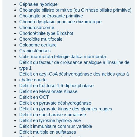
Céphalée hypnique
Cholangite biliaire primitive (ou Cirrhose biliaire primitive)
Cholangite sclérosante primitive
Chondrodysplasie ponctuée rhizomélique
Chondrosarcome
Choriorétinite type Birdshot
Choroïdite multifocale
Colobome oculaire
Craniosténoses
Cutis marmorata telengiectatica marmorata
Déficit du facteur de croissance analogue à l'insuline de
type 1
Déficit en acyl-CoA déshydrogénase des acides gras à
chaîne courte
Déficit en fructose-1,6-diphosphatase
Déficit en Mévalonate Kinase
Déficit en OCT
Déficit en pyruvate déshydrogénase
Déficit en pyruvate kinase des globules rouges
Déficit en saccharase-isomaltase
Déficit en tyrosine hydroxylase
Déficit immunitaire commun variable
Déficit multiple en sulfatases