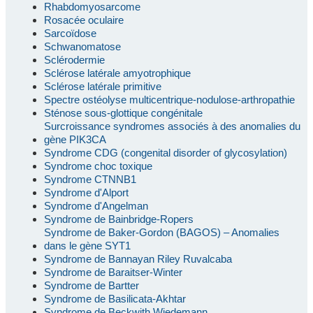
Rhabdomyosarcome
Rosacée oculaire
Sarcoïdose
Schwanomatose
Sclérodermie
Sclérose latérale amyotrophique
Sclérose latérale primitive
Spectre ostéolyse multicentrique-nodulose-arthropathie
Sténose sous-glottique congénitale
Surcroissance syndromes associés à des anomalies du
gène PIK3CA
Syndrome CDG (congenital disorder of glycosylation)
Syndrome choc toxique
Syndrome CTNNB1
Syndrome d'Alport
Syndrome d'Angelman
Syndrome de Bainbridge-Ropers
Syndrome de Baker-Gordon (BAGOS) – Anomalies
dans le gène SYT1
Syndrome de Bannayan Riley Ruvalcaba
Syndrome de Baraitser-Winter
Syndrome de Bartter
Syndrome de Basilicata-Akhtar
Syndrome de Beckwith Wiedemann