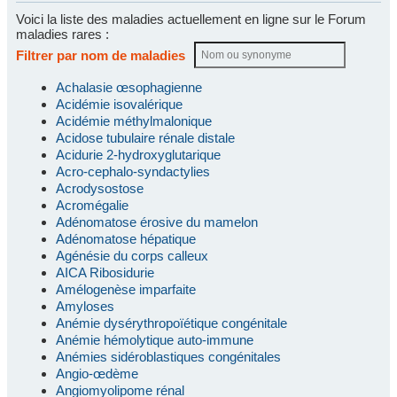
Voici la liste des maladies actuellement en ligne sur le Forum
maladies rares :
Filtrer par nom de maladies
Achalasie œsophagienne
Acidémie isovalérique
Acidémie méthylmalonique
Acidose tubulaire rénale distale
Acidurie 2-hydroxyglutarique
Acro-cephalo-syndactylies
Acrodysostose
Acromégalie
Adénomatose érosive du mamelon
Adénomatose hépatique
Agénésie du corps calleux
AICA Ribosidurie
Amélogenèse imparfaite
Amyloses
Anémie dysérythropoïétique congénitale
Anémie hémolytique auto-immune
Anémies sidéroblastiques congénitales
Angio-œdème
Angiomyolipome rénal