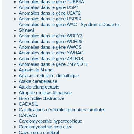
Anomalies dans le gène TUBB4A
Anomalies dans le gène USP7
Anomalies dans le gène U2AF2
Anomalies dans le gène USP9X
Anomalies dans le gène WAC - Syndrome Desanto-
Shinawi
Anomalies dans le gène WDFY3
Anomalies dans le gène WDR26 -
Anomalies dans le gène WWOS
Anomalies dans le gène YWHAG
Anomalies dans le gène ZBTB18
Anomalies dans le gène ZMYND11
Aplasie de Michel
Aplasie médullaire idiopathique
Ataxie cérébelleuse
Ataxie-télangiectasie
Atrophie multisystématisée
Bronchiolite obstructive
CADASIL
Calcifications cérébrales primaires familiales
CANVAS
Cardiomyopathie hypertrophique
Cardiomyopathie restrictive
Cavernome cérébral