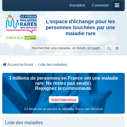
Inscription
Connexion
L'espace d'échange pour les
personnes touchées par une
maladie rare
Reche
Re
Accueil du forum
Liste des maladies
3 millions de personnes en France ont une maladie
rare. Ne restez pas seul(e).
Rejoignez la communauté.
Inscrivez-vous
Ce forum est un service de Maladies Rares Info Services
Liste des maladies