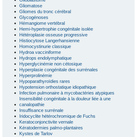
Gliomatose
Gliomes du tronc cérébral
Glycogénoses
Hémangiome vertébral
Hemi-hypertrophie congénitale isolée
Hétéroplasie osseuse progressive
Histiocytose Langerhansienne
Homocystinurie classique
Hydroa vacciniforme
Hydrops endolymphatique
Hyperglycinémie non cétosique
Hyperplasie congénitale des surrénales
Hyperprolinémie
Hypoparathyroïdies rares
Hypotension orthostatique idiopathique
Infection pulmonaire à mycobactéries atypiques
Insensibilité congénitale à la douleur liée à une
canalopathie
Insuffisance surrénale
Iridocyclite hétérochromique de Fuchs
Keratoconjonctivite vernale
Kératodermies palmo-plantaires
Kystes de Tarlov