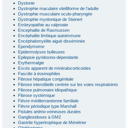
Dystonie
Dystrophie maculaire vitelliforme de l'adulte
Dystrophie musculaire oculo-pharyngée
Dystrophie myotonique de Steinert
Embryopathie au valproate
Encephalite de Rasmussen
Encéphalite limbique autoimmune
Encéphalomyélite aiguë disséminée
Ependymome
Epidermolyses bulleuses
Epilepsie pyridoxino-dépendante
Erythermalgie
Excès apparent de minéralocorticoïdes
Fasciite à éosinophiles
Fibrose hépatique congénitale
Fibrose interstitielle centrée sur les voies respiratoires
Fibrose pulmonaire idiopathique
Fibrose systémique
Fièvre méditerranéenne familiale
Fièvre périodique type Marshall
Fistules artério-veineuses durales
Gangliosidoses à GM2
Gastrite hypertrophique de Ménétrier
Glioblastome