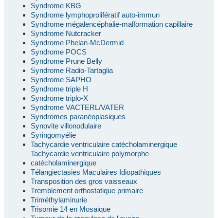
Syndrome KBG
Syndrome lymphoprolifératif auto-immun
Syndrome mégalencéphalie-malformation capillaire
Syndrome Nutcracker
Syndrome Phelan-McDermid
Syndrome POCS
Syndrome Prune Belly
Syndrome Radio-Tartaglia
Syndrome SAPHO
Syndrome triple H
Syndrome triplo-X
Syndrome VACTERL/VATER
Syndromes paranéoplasiques
Synovite villonodulaire
Syringomyélie
Tachycardie ventriculaire catécholaminergique
Tachycardie ventriculaire polymorphe
catécholaminergique
Télangiectasies Maculaires Idiopathiques
Transposition des gros vaisseaux
Tremblement orthostatique primaire
Triméthylaminurie
Trisomie 14 en Mosaique