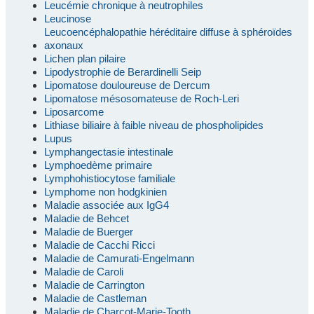
Leucémie chronique à neutrophiles
Leucinose
Leucoencéphalopathie héréditaire diffuse à sphéroïdes
axonaux
Lichen plan pilaire
Lipodystrophie de Berardinelli Seip
Lipomatose douloureuse de Dercum
Lipomatose mésosomateuse de Roch-Leri
Liposarcome
Lithiase biliaire à faible niveau de phospholipides
Lupus
Lymphangectasie intestinale
Lymphoedème primaire
Lymphohistiocytose familiale
Lymphome non hodgkinien
Maladie associée aux IgG4
Maladie de Behcet
Maladie de Buerger
Maladie de Cacchi Ricci
Maladie de Camurati-Engelmann
Maladie de Caroli
Maladie de Carrington
Maladie de Castleman
Maladie de Charcot-Marie-Tooth