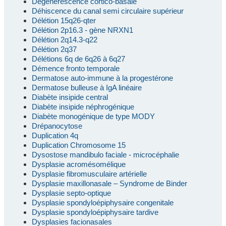
Dégénérescence cortico-basale
Déhiscence du canal semi circulaire supérieur
Délétion 15q26-qter
Délétion 2p16.3 - gène NRXN1
Délétion 2q14.3-q22
Délétion 2q37
Délétions 6q de 6q26 à 6q27
Démence fronto temporale
Dermatose auto-immune à la progestérone
Dermatose bulleuse à IgA linéaire
Diabète insipide central
Diabète insipide néphrogénique
Diabète monogénique de type MODY
Drépanocytose
Duplication 4q
Duplication Chromosome 15
Dysostose mandibulo faciale - microcéphalie
Dysplasie acromésomélique
Dysplasie fibromusculaire artérielle
Dysplasie maxillonasale – Syndrome de Binder
Dysplasie septo-optique
Dysplasie spondyloépiphysaire congenitale
Dysplasie spondyloépiphysaire tardive
Dysplasies facionasales