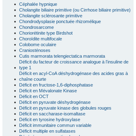
Céphalée hypnique
Cholangite biliaire primitive (ou Cirrhose biliaire primitive)
Cholangite sclérosante primitive
Chondrodysplasie ponctuée rhizomélique
Chondrosarcome
Choriorétinite type Birdshot
Choroïdite multifocale
Colobome oculaire
Craniosténoses
Cutis marmorata telengiectatica marmorata
Déficit du facteur de croissance analogue à l'insuline de
type 1
Déficit en acyl-CoA déshydrogénase des acides gras à
chaîne courte
Déficit en fructose-1,6-diphosphatase
Déficit en Mévalonate Kinase
Déficit en OCT
Déficit en pyruvate déshydrogénase
Déficit en pyruvate kinase des globules rouges
Déficit en saccharase-isomaltase
Déficit en tyrosine hydroxylase
Déficit immunitaire commun variable
Déficit multiple en sulfatases