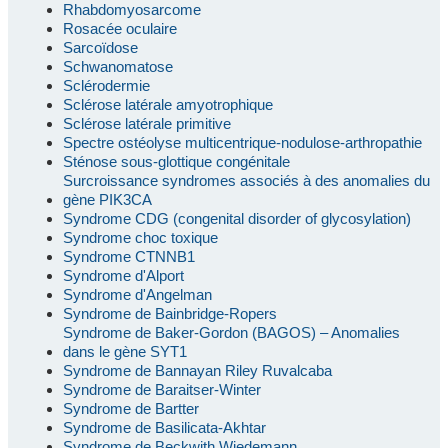
Rhabdomyosarcome
Rosacée oculaire
Sarcoïdose
Schwanomatose
Sclérodermie
Sclérose latérale amyotrophique
Sclérose latérale primitive
Spectre ostéolyse multicentrique-nodulose-arthropathie
Sténose sous-glottique congénitale
Surcroissance syndromes associés à des anomalies du
gène PIK3CA
Syndrome CDG (congenital disorder of glycosylation)
Syndrome choc toxique
Syndrome CTNNB1
Syndrome d'Alport
Syndrome d'Angelman
Syndrome de Bainbridge-Ropers
Syndrome de Baker-Gordon (BAGOS) – Anomalies
dans le gène SYT1
Syndrome de Bannayan Riley Ruvalcaba
Syndrome de Baraitser-Winter
Syndrome de Bartter
Syndrome de Basilicata-Akhtar
Syndrome de Beckwith Wiedemann