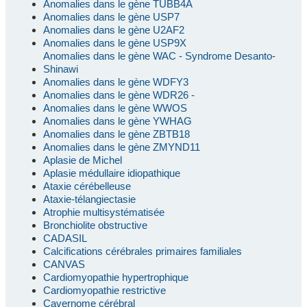
Anomalies dans le gène TUBB4A
Anomalies dans le gène USP7
Anomalies dans le gène U2AF2
Anomalies dans le gène USP9X
Anomalies dans le gène WAC - Syndrome Desanto-
Shinawi
Anomalies dans le gène WDFY3
Anomalies dans le gène WDR26 -
Anomalies dans le gène WWOS
Anomalies dans le gène YWHAG
Anomalies dans le gène ZBTB18
Anomalies dans le gène ZMYND11
Aplasie de Michel
Aplasie médullaire idiopathique
Ataxie cérébelleuse
Ataxie-télangiectasie
Atrophie multisystématisée
Bronchiolite obstructive
CADASIL
Calcifications cérébrales primaires familiales
CANVAS
Cardiomyopathie hypertrophique
Cardiomyopathie restrictive
Cavernome cérébral