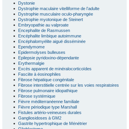
Dystonie
Dystrophie maculaire vitelliforme de l'adulte
Dystrophie musculaire oculo-pharyngée
Dystrophie myotonique de Steinert
Embryopathie au valproate
Encephalite de Rasmussen
Encéphalite limbique autoimmune
Encéphalomyélite aiguë disséminée
Ependymome
Epidermolyses bulleuses
Epilepsie pyridoxino-dépendante
Erythermalgie
Excès apparent de minéralocorticoïdes
Fasciite à éosinophiles
Fibrose hépatique congénitale
Fibrose interstitielle centrée sur les voies respiratoires
Fibrose pulmonaire idiopathique
Fibrose systémique
Fièvre méditerranéenne familiale
Fièvre périodique type Marshall
Fistules artério-veineuses durales
Gangliosidoses à GM2
Gastrite hypertrophique de Ménétrier
Glioblastome