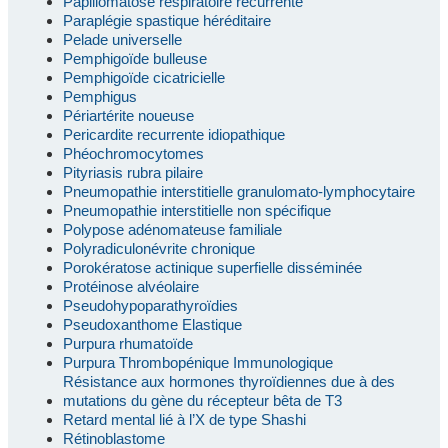
Papillomatose respiratoire récurrente
Paraplégie spastique héréditaire
Pelade universelle
Pemphigoïde bulleuse
Pemphigoïde cicatricielle
Pemphigus
Périartérite noueuse
Pericardite recurrente idiopathique
Phéochromocytomes
Pityriasis rubra pilaire
Pneumopathie interstitielle granulomato-lymphocytaire
Pneumopathie interstitielle non spécifique
Polypose adénomateuse familiale
Polyradiculonévrite chronique
Porokératose actinique superfielle disséminée
Protéinose alvéolaire
Pseudohypoparathyroïdies
Pseudoxanthome Elastique
Purpura rhumatoïde
Purpura Thrombopénique Immunologique
Résistance aux hormones thyroïdiennes due à des
mutations du gène du récepteur bêta de T3
Retard mental lié à l’X de type Shashi
Rétinoblastome