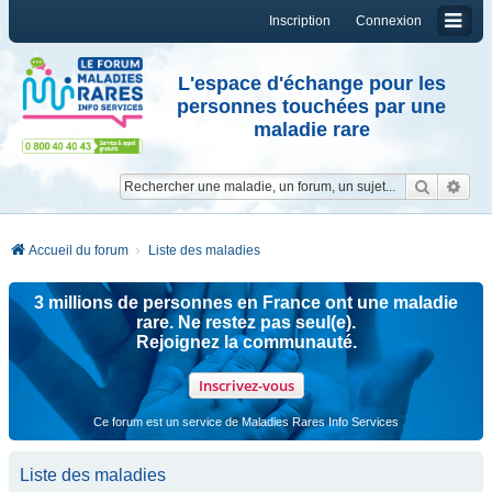
Inscription
Connexion
L'espace d'échange pour les
personnes touchées par une
maladie rare
Reche
Re
Accueil du forum
Liste des maladies
3 millions de personnes en France ont une maladie
rare. Ne restez pas seul(e).
Rejoignez la communauté.
Inscrivez-vous
Ce forum est un service de Maladies Rares Info Services
Liste des maladies