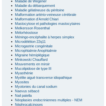
Maladie de Wegener
Maladie du débarquement
Maladie gélatineuse du péritoine
Malformation artério-veineuse cérébrale
Malformation d'Arnold Chiari
Mastocytose et pathologies mastocytaires
Melkersson Rosenthal
Mélorhéostose
Méningo-encéphalite à herpes simplex
Microdélétion 22q11
Microgastrie congénitale
Microphtalmie Anophtalmie
Migraine hémiplégique
Minkowski Chauffard
Mouvements en miroir
Mucolipidose de type III
Myasthénie
Myélite aiguë transverse idiopathique
Myosites
Myotonies du canal sodium
Naevus sébacé
Nail patella
Néoplasies endocriniennes multiples - NEM
Néphrocalcinoses