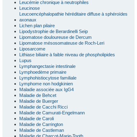
Leucémie chronique à neutrophiles
Leucinose
Leucoencéphalopathie héréditaire diffuse à sphéroïdes
axonaux
Lichen plan pilaire
Lipodystrophie de Berardinelli Seip
Lipomatose douloureuse de Dercum
Lipomatose mésosomateuse de Roch-Leri
Liposarcome
Lithiase biliaire à faible niveau de phospholipides
Lupus
Lymphangectasie intestinale
Lymphoedème primaire
Lymphohistiocytose familiale
Lymphome non hodgkinien
Maladie associée aux IgG4
Maladie de Behcet
Maladie de Buerger
Maladie de Cacchi Ricci
Maladie de Camurati-Engelmann
Maladie de Caroli
Maladie de Carrington
Maladie de Castleman
Maladie de Charcot-Marie-Tooth