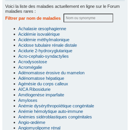
Voici la liste des maladies actuellement en ligne sur le Forum
maladies rares :
Filtrer par nom de maladies
Achalasie œsophagienne
Acidémie isovalérique
Acidémie méthylmalonique
Acidose tubulaire rénale distale
Acidurie 2-hydroxyglutarique
Acro-cephalo-syndactylies
Acrodysostose
Acromégalie
Adénomatose érosive du mamelon
Adénomatose hépatique
Agénésie du corps calleux
AICA Ribosidurie
Amélogenèse imparfaite
Amyloses
Anémie dysérythropoïétique congénitale
Anémie hémolytique auto-immune
Anémies sidéroblastiques congénitales
Angio-œdème
Angiomyolipome rénal