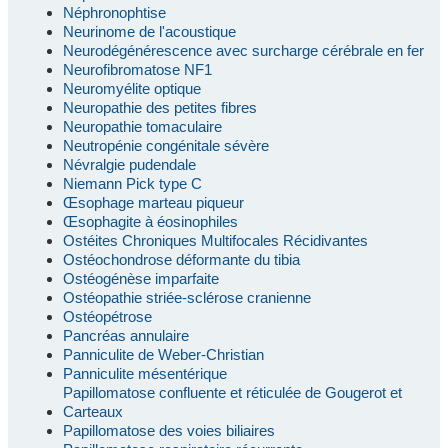
Néphronophtise
Neurinome de l'acoustique
Neurodégénérescence avec surcharge cérébrale en fer
Neurofibromatose NF1
Neuromyélite optique
Neuropathie des petites fibres
Neuropathie tomaculaire
Neutropénie congénitale sévère
Névralgie pudendale
Niemann Pick type C
Œsophage marteau piqueur
Œsophagite à éosinophiles
Ostéites Chroniques Multifocales Récidivantes
Ostéochondrose déformante du tibia
Ostéogénèse imparfaite
Ostéopathie striée-sclérose cranienne
Ostéopétrose
Pancréas annulaire
Panniculite de Weber-Christian
Panniculite mésentérique
Papillomatose confluente et réticulée de Gougerot et
Carteaux
Papillomatose des voies biliaires