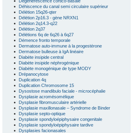
Dégénérescence cortico-basale
Déhiscence du canal semi circulaire supérieur
Délétion 15q26-qter
Délétion 2p16.3 - gène NRXN1
Délétion 2q14.3-q22
Délétion 2q37
Délétions 6q de 6q26 à 6q27
Démence fronto temporale
Dermatose auto-immune à la progestérone
Dermatose bulleuse à IgA linéaire
Diabète insipide central
Diabète insipide néphrogénique
Diabète monogénique de type MODY
Drépanocytose
Duplication 4q
Duplication Chromosome 15
Dysostose mandibulo faciale - microcéphalie
Dysplasie acromésomélique
Dysplasie fibromusculaire artérielle
Dysplasie maxillonasale – Syndrome de Binder
Dysplasie septo-optique
Dysplasie spondyloépiphysaire congenitale
Dysplasie spondyloépiphysaire tardive
Dysplasies facionasales