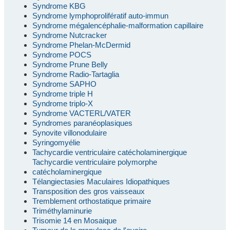
Syndrome KBG
Syndrome lymphoprolifératif auto-immun
Syndrome mégalencéphalie-malformation capillaire
Syndrome Nutcracker
Syndrome Phelan-McDermid
Syndrome POCS
Syndrome Prune Belly
Syndrome Radio-Tartaglia
Syndrome SAPHO
Syndrome triple H
Syndrome triplo-X
Syndrome VACTERL/VATER
Syndromes paranéoplasiques
Synovite villonodulaire
Syringomyélie
Tachycardie ventriculaire catécholaminergique
Tachycardie ventriculaire polymorphe
catécholaminergique
Télangiectasies Maculaires Idiopathiques
Transposition des gros vaisseaux
Tremblement orthostatique primaire
Triméthylaminurie
Trisomie 14 en Mosaique