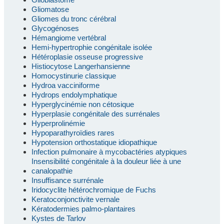
Gliomatose
Gliomes du tronc cérébral
Glycogénoses
Hémangiome vertébral
Hemi-hypertrophie congénitale isolée
Hétéroplasie osseuse progressive
Histiocytose Langerhansienne
Homocystinurie classique
Hydroa vacciniforme
Hydrops endolymphatique
Hyperglycinémie non cétosique
Hyperplasie congénitale des surrénales
Hyperprolinémie
Hypoparathyroïdies rares
Hypotension orthostatique idiopathique
Infection pulmonaire à mycobactéries atypiques
Insensibilité congénitale à la douleur liée à une
canalopathie
Insuffisance surrénale
Iridocyclite hétérochromique de Fuchs
Keratoconjonctivite vernale
Kératodermies palmo-plantaires
Kystes de Tarlov