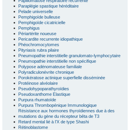
Papillomatose respiratoire récurrente
Paraplégie spastique héréditaire
Pelade universelle
Pemphigoïde bulleuse
Pemphigoïde cicatricielle
Pemphigus
Périartérite noueuse
Pericardite recurrente idiopathique
Phéochromocytomes
Pityriasis rubra pilaire
Pneumopathie interstitielle granulomato-lymphocytaire
Pneumopathie interstitielle non spécifique
Polypose adénomateuse familiale
Polyradiculonévrite chronique
Porokératose actinique superfielle disséminée
Protéinose alvéolaire
Pseudohypoparathyroïdies
Pseudoxanthome Elastique
Purpura rhumatoïde
Purpura Thrombopénique Immunologique
Résistance aux hormones thyroïdiennes due à des
mutations du gène du récepteur bêta de T3
Retard mental lié à l’X de type Shashi
Rétinoblastome