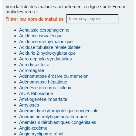
Voici la liste des maladies actuellement en ligne sur le Forum
maladies rares :
Filtrer par nom de maladies
Achalasie œsophagienne
Acidémie isovalérique
Acidémie méthylmalonique
Acidose tubulaire rénale distale
Acidurie 2-hydroxyglutarique
Acro-cephalo-syndactylies
Acrodysostose
Acromégalie
Adénomatose érosive du mamelon
Adénomatose hépatique
Agénésie du corps calleux
AICA Ribosidurie
Amélogenèse imparfaite
Amyloses
Anémie dysérythropoïétique congénitale
Anémie hémolytique auto-immune
Anémies sidéroblastiques congénitales
Angio-œdème
Angiomyolipome rénal