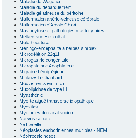
Maladie de Wegener
Maladie du débarquement
Maladie gélatineuse du péritoine
Malformation artério-veineuse cérébrale
Malformation d'Arnold Chiari
Mastocytose et pathologies mastocytaires
Melkersson Rosenthal
Mélorhéostose
Méningo-encéphalite à herpes simplex
Microdélétion 22q11
Microgastrie congénitale
Microphtalmie Anophtalmie
Migraine hémiplégique
Minkowski Chauffard
Mouvements en miroir
Mucolipidose de type III
Myasthénie
Myélite aiguë transverse idiopathique
Myosites
Myotonies du canal sodium
Naevus sébacé
Nail patella
Néoplasies endocriniennes multiples - NEM
Néphrocalcinoses