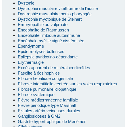
Dystonie
Dystrophie maculaire vitelliforme de l'adulte
Dystrophie musculaire oculo-pharyngée
Dystrophie myotonique de Steinert
Embryopathie au valproate
Encephalite de Rasmussen
Encéphalite limbique autoimmune
Encéphalomyélite aiguë disséminée
Ependymome
Epidermolyses bulleuses
Epilepsie pyridoxino-dépendante
Erythermalgie
Excès apparent de minéralocorticoïdes
Fasciite à éosinophiles
Fibrose hépatique congénitale
Fibrose interstitielle centrée sur les voies respiratoires
Fibrose pulmonaire idiopathique
Fibrose systémique
Fièvre méditerranéenne familiale
Fièvre périodique type Marshall
Fistules artério-veineuses durales
Gangliosidoses à GM2
Gastrite hypertrophique de Ménétrier
Glioblastome