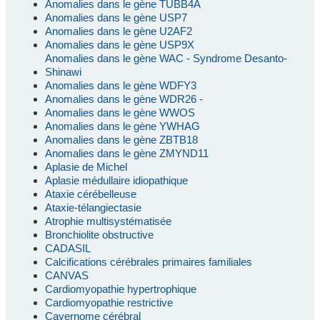
Anomalies dans le gène TUBB4A
Anomalies dans le gène USP7
Anomalies dans le gène U2AF2
Anomalies dans le gène USP9X
Anomalies dans le gène WAC - Syndrome Desanto-
Shinawi
Anomalies dans le gène WDFY3
Anomalies dans le gène WDR26 -
Anomalies dans le gène WWOS
Anomalies dans le gène YWHAG
Anomalies dans le gène ZBTB18
Anomalies dans le gène ZMYND11
Aplasie de Michel
Aplasie médullaire idiopathique
Ataxie cérébelleuse
Ataxie-télangiectasie
Atrophie multisystématisée
Bronchiolite obstructive
CADASIL
Calcifications cérébrales primaires familiales
CANVAS
Cardiomyopathie hypertrophique
Cardiomyopathie restrictive
Cavernome cérébral