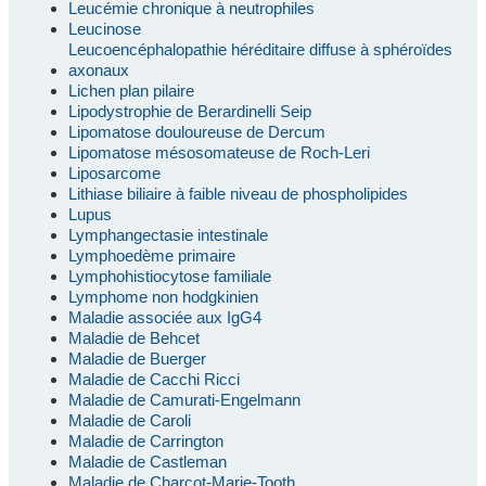
Leucémie chronique à neutrophiles
Leucinose
Leucoencéphalopathie héréditaire diffuse à sphéroïdes
axonaux
Lichen plan pilaire
Lipodystrophie de Berardinelli Seip
Lipomatose douloureuse de Dercum
Lipomatose mésosomateuse de Roch-Leri
Liposarcome
Lithiase biliaire à faible niveau de phospholipides
Lupus
Lymphangectasie intestinale
Lymphoedème primaire
Lymphohistiocytose familiale
Lymphome non hodgkinien
Maladie associée aux IgG4
Maladie de Behcet
Maladie de Buerger
Maladie de Cacchi Ricci
Maladie de Camurati-Engelmann
Maladie de Caroli
Maladie de Carrington
Maladie de Castleman
Maladie de Charcot-Marie-Tooth