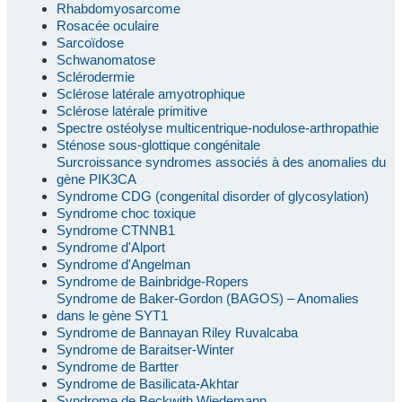
Rhabdomyosarcome
Rosacée oculaire
Sarcoïdose
Schwanomatose
Sclérodermie
Sclérose latérale amyotrophique
Sclérose latérale primitive
Spectre ostéolyse multicentrique-nodulose-arthropathie
Sténose sous-glottique congénitale
Surcroissance syndromes associés à des anomalies du
gène PIK3CA
Syndrome CDG (congenital disorder of glycosylation)
Syndrome choc toxique
Syndrome CTNNB1
Syndrome d'Alport
Syndrome d'Angelman
Syndrome de Bainbridge-Ropers
Syndrome de Baker-Gordon (BAGOS) – Anomalies
dans le gène SYT1
Syndrome de Bannayan Riley Ruvalcaba
Syndrome de Baraitser-Winter
Syndrome de Bartter
Syndrome de Basilicata-Akhtar
Syndrome de Beckwith Wiedemann