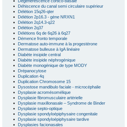
Dégénérescence cortico-basale
Déhiscence du canal semi circulaire supérieur
Délétion 15q26-qter
Délétion 2p16.3 - gène NRXN1
Délétion 2q14.3-q22
Délétion 2q37
Délétions 6q de 6q26 à 6q27
Démence fronto temporale
Dermatose auto-immune à la progestérone
Dermatose bulleuse à IgA linéaire
Diabète insipide central
Diabète insipide néphrogénique
Diabète monogénique de type MODY
Drépanocytose
Duplication 4q
Duplication Chromosome 15
Dysostose mandibulo faciale - microcéphalie
Dysplasie acromésomélique
Dysplasie fibromusculaire artérielle
Dysplasie maxillonasale – Syndrome de Binder
Dysplasie septo-optique
Dysplasie spondyloépiphysaire congenitale
Dysplasie spondyloépiphysaire tardive
Dysplasies facionasales