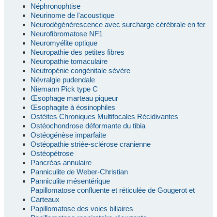
Néphronophtise
Neurinome de l'acoustique
Neurodégénérescence avec surcharge cérébrale en fer
Neurofibromatose NF1
Neuromyélite optique
Neuropathie des petites fibres
Neuropathie tomaculaire
Neutropénie congénitale sévère
Névralgie pudendale
Niemann Pick type C
Œsophage marteau piqueur
Œsophagite à éosinophiles
Ostéites Chroniques Multifocales Récidivantes
Ostéochondrose déformante du tibia
Ostéogénèse imparfaite
Ostéopathie striée-sclérose cranienne
Ostéopétrose
Pancréas annulaire
Panniculite de Weber-Christian
Panniculite mésentérique
Papillomatose confluente et réticulée de Gougerot et
Carteaux
Papillomatose des voies biliaires