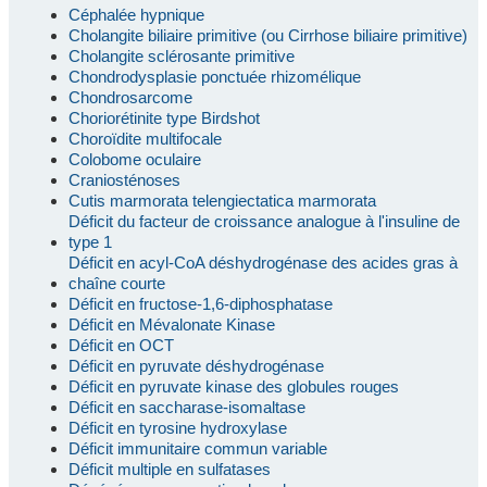
Céphalée hypnique
Cholangite biliaire primitive (ou Cirrhose biliaire primitive)
Cholangite sclérosante primitive
Chondrodysplasie ponctuée rhizomélique
Chondrosarcome
Choriorétinite type Birdshot
Choroïdite multifocale
Colobome oculaire
Craniosténoses
Cutis marmorata telengiectatica marmorata
Déficit du facteur de croissance analogue à l'insuline de
type 1
Déficit en acyl-CoA déshydrogénase des acides gras à
chaîne courte
Déficit en fructose-1,6-diphosphatase
Déficit en Mévalonate Kinase
Déficit en OCT
Déficit en pyruvate déshydrogénase
Déficit en pyruvate kinase des globules rouges
Déficit en saccharase-isomaltase
Déficit en tyrosine hydroxylase
Déficit immunitaire commun variable
Déficit multiple en sulfatases