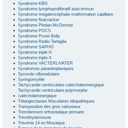
Syndrome KBG
Syndrome lymphoprolifératif auto-immun
Syndrome mégalencéphalie-malformation capillaire
Syndrome Nutcracker
Syndrome Phelan-McDermid
Syndrome POCS
Syndrome Prune Belly
Syndrome Radio-Tartaglia
Syndrome SAPHO
Syndrome triple H
Syndrome triplo-X
Syndrome VACTERL/VATER
Syndromes paranéoplasiques
Synovite villonodulaire
Syringomyélie
Tachycardie ventriculaire catécholaminergique
Tachycardie ventriculaire polymorphe
catécholaminergique
Télangiectasies Maculaires Idiopathiques
Transposition des gros vaisseaux
Tremblement orthostatique primaire
Triméthylaminurie
Trisomie 14 en Mosaique