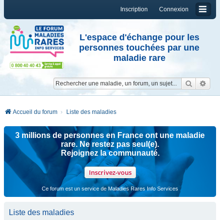
Inscription
Connexion
L'espace d'échange pour les
personnes touchées par une
maladie rare
Reche
Re
Accueil du forum
Liste des maladies
3 millions de personnes en France ont une maladie
rare. Ne restez pas seul(e).
Rejoignez la communauté.
Inscrivez-vous
Ce forum est un service de Maladies Rares Info Services
Liste des maladies