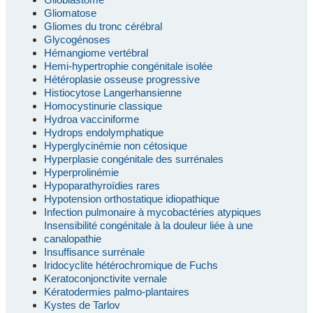
Gliomatose
Gliomes du tronc cérébral
Glycogénoses
Hémangiome vertébral
Hemi-hypertrophie congénitale isolée
Hétéroplasie osseuse progressive
Histiocytose Langerhansienne
Homocystinurie classique
Hydroa vacciniforme
Hydrops endolymphatique
Hyperglycinémie non cétosique
Hyperplasie congénitale des surrénales
Hyperprolinémie
Hypoparathyroïdies rares
Hypotension orthostatique idiopathique
Infection pulmonaire à mycobactéries atypiques
Insensibilité congénitale à la douleur liée à une
canalopathie
Insuffisance surrénale
Iridocyclite hétérochromique de Fuchs
Keratoconjonctivite vernale
Kératodermies palmo-plantaires
Kystes de Tarlov