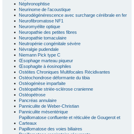
Néphronophtise
Neurinome de l'acoustique
Neurodégénérescence avec surcharge cérébrale en fer
Neurofibromatose NF1
Neuromyélite optique
Neuropathie des petites fibres
Neuropathie tomaculaire
Neutropénie congénitale sévère
Névralgie pudendale
Niemann Pick type C
Œsophage marteau piqueur
Œsophagite à éosinophiles
Ostéites Chroniques Multifocales Récidivantes
Ostéochondrose déformante du tibia
Ostéogénèse imparfaite
Ostéopathie striée-sclérose cranienne
Ostéopétrose
Pancréas annulaire
Panniculite de Weber-Christian
Panniculite mésentérique
Papillomatose confluente et réticulée de Gougerot et
Carteaux
Papillomatose des voies biliaires