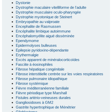
Dystonie
Dystrophie maculaire vitelliforme de l'adulte
Dystrophie musculaire oculo-pharyngée
Dystrophie myotonique de Steinert
Embryopathie au valproate
Encephalite de Rasmussen
Encéphalite limbique autoimmune
Encéphalomyélite aiguë disséminée
Ependymome
Epidermolyses bulleuses
Epilepsie pyridoxino-dépendante
Erythermalgie
Excès apparent de minéralocorticoïdes
Fasciite à éosinophiles
Fibrose hépatique congénitale
Fibrose interstitielle centrée sur les voies respiratoires
Fibrose pulmonaire idiopathique
Fibrose systémique
Fièvre méditerranéenne familiale
Fièvre périodique type Marshall
Fistules artério-veineuses durales
Gangliosidoses à GM2
Gastrite hypertrophique de Ménétrier
Glioblastome