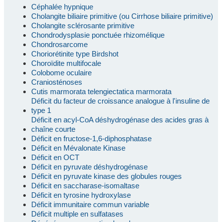
Céphalée hypnique
Cholangite biliaire primitive (ou Cirrhose biliaire primitive)
Cholangite sclérosante primitive
Chondrodysplasie ponctuée rhizomélique
Chondrosarcome
Choriorétinite type Birdshot
Choroïdite multifocale
Colobome oculaire
Craniosténoses
Cutis marmorata telengiectatica marmorata
Déficit du facteur de croissance analogue à l'insuline de
type 1
Déficit en acyl-CoA déshydrogénase des acides gras à
chaîne courte
Déficit en fructose-1,6-diphosphatase
Déficit en Mévalonate Kinase
Déficit en OCT
Déficit en pyruvate déshydrogénase
Déficit en pyruvate kinase des globules rouges
Déficit en saccharase-isomaltase
Déficit en tyrosine hydroxylase
Déficit immunitaire commun variable
Déficit multiple en sulfatases