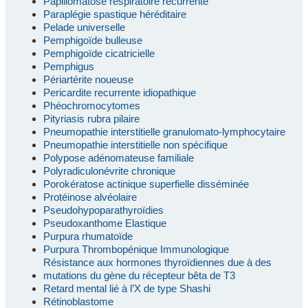
Papillomatose respiratoire récurrente
Paraplégie spastique héréditaire
Pelade universelle
Pemphigoïde bulleuse
Pemphigoïde cicatricielle
Pemphigus
Périartérite noueuse
Pericardite recurrente idiopathique
Phéochromocytomes
Pityriasis rubra pilaire
Pneumopathie interstitielle granulomato-lymphocytaire
Pneumopathie interstitielle non spécifique
Polypose adénomateuse familiale
Polyradiculonévrite chronique
Porokératose actinique superfielle disséminée
Protéinose alvéolaire
Pseudohypoparathyroïdies
Pseudoxanthome Elastique
Purpura rhumatoïde
Purpura Thrombopénique Immunologique
Résistance aux hormones thyroïdiennes due à des
mutations du gène du récepteur bêta de T3
Retard mental lié à l’X de type Shashi
Rétinoblastome