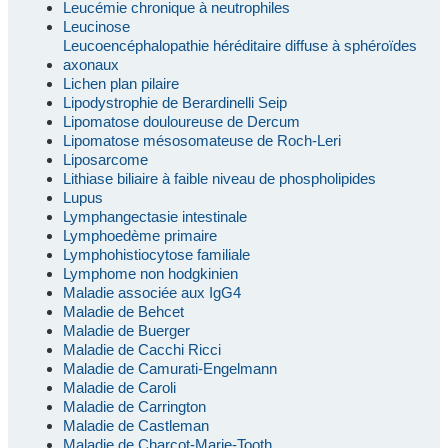
Leucémie chronique à neutrophiles
Leucinose
Leucoencéphalopathie héréditaire diffuse à sphéroïdes
axonaux
Lichen plan pilaire
Lipodystrophie de Berardinelli Seip
Lipomatose douloureuse de Dercum
Lipomatose mésosomateuse de Roch-Leri
Liposarcome
Lithiase biliaire à faible niveau de phospholipides
Lupus
Lymphangectasie intestinale
Lymphoedème primaire
Lymphohistiocytose familiale
Lymphome non hodgkinien
Maladie associée aux IgG4
Maladie de Behcet
Maladie de Buerger
Maladie de Cacchi Ricci
Maladie de Camurati-Engelmann
Maladie de Caroli
Maladie de Carrington
Maladie de Castleman
Maladie de Charcot-Marie-Tooth