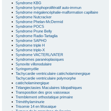
Syndrome KBG
Syndrome lymphoprolifératif auto-immun
Syndrome mégalencéphalie-malformation capillaire
Syndrome Nutcracker
Syndrome Phelan-McDermid
Syndrome POCS
Syndrome Prune Belly
Syndrome Radio-Tartaglia
Syndrome SAPHO
Syndrome triple H
Syndrome triplo-X
Syndrome VACTERL/VATER
Syndromes paranéoplasiques
Synovite villonodulaire
Syringomyélie
Tachycardie ventriculaire catécholaminergique
Tachycardie ventriculaire polymorphe
catécholaminergique
Télangiectasies Maculaires Idiopathiques
Transposition des gros vaisseaux
Tremblement orthostatique primaire
Triméthylaminurie
Trisomie 14 en Mosaique