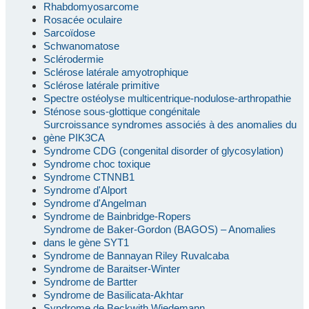
Rhabdomyosarcome
Rosacée oculaire
Sarcoïdose
Schwanomatose
Sclérodermie
Sclérose latérale amyotrophique
Sclérose latérale primitive
Spectre ostéolyse multicentrique-nodulose-arthropathie
Sténose sous-glottique congénitale
Surcroissance syndromes associés à des anomalies du
gène PIK3CA
Syndrome CDG (congenital disorder of glycosylation)
Syndrome choc toxique
Syndrome CTNNB1
Syndrome d'Alport
Syndrome d'Angelman
Syndrome de Bainbridge-Ropers
Syndrome de Baker-Gordon (BAGOS) – Anomalies
dans le gène SYT1
Syndrome de Bannayan Riley Ruvalcaba
Syndrome de Baraitser-Winter
Syndrome de Bartter
Syndrome de Basilicata-Akhtar
Syndrome de Beckwith Wiedemann