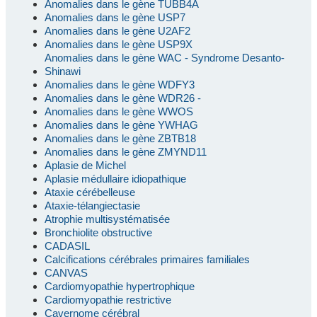
Anomalies dans le gène TUBB4A
Anomalies dans le gène USP7
Anomalies dans le gène U2AF2
Anomalies dans le gène USP9X
Anomalies dans le gène WAC - Syndrome Desanto-
Shinawi
Anomalies dans le gène WDFY3
Anomalies dans le gène WDR26 -
Anomalies dans le gène WWOS
Anomalies dans le gène YWHAG
Anomalies dans le gène ZBTB18
Anomalies dans le gène ZMYND11
Aplasie de Michel
Aplasie médullaire idiopathique
Ataxie cérébelleuse
Ataxie-télangiectasie
Atrophie multisystématisée
Bronchiolite obstructive
CADASIL
Calcifications cérébrales primaires familiales
CANVAS
Cardiomyopathie hypertrophique
Cardiomyopathie restrictive
Cavernome cérébral