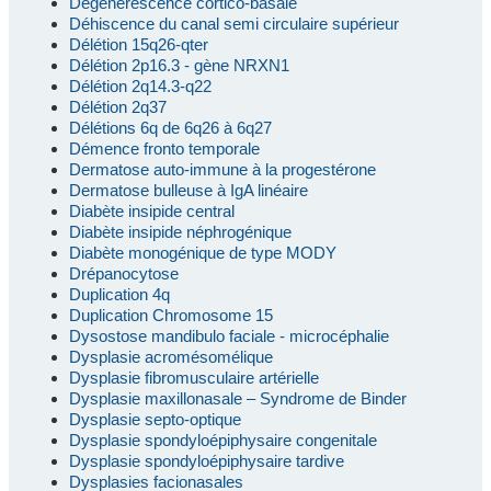
Dégénérescence cortico-basale
Déhiscence du canal semi circulaire supérieur
Délétion 15q26-qter
Délétion 2p16.3 - gène NRXN1
Délétion 2q14.3-q22
Délétion 2q37
Délétions 6q de 6q26 à 6q27
Démence fronto temporale
Dermatose auto-immune à la progestérone
Dermatose bulleuse à IgA linéaire
Diabète insipide central
Diabète insipide néphrogénique
Diabète monogénique de type MODY
Drépanocytose
Duplication 4q
Duplication Chromosome 15
Dysostose mandibulo faciale - microcéphalie
Dysplasie acromésomélique
Dysplasie fibromusculaire artérielle
Dysplasie maxillonasale – Syndrome de Binder
Dysplasie septo-optique
Dysplasie spondyloépiphysaire congenitale
Dysplasie spondyloépiphysaire tardive
Dysplasies facionasales