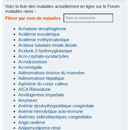
Voici la liste des maladies actuellement en ligne sur le Forum
maladies rares :
Filtrer par nom de maladies
Achalasie œsophagienne
Acidémie isovalérique
Acidémie méthylmalonique
Acidose tubulaire rénale distale
Acidurie 2-hydroxyglutarique
Acro-cephalo-syndactylies
Acrodysostose
Acromégalie
Adénomatose érosive du mamelon
Adénomatose hépatique
Agénésie du corps calleux
AICA Ribosidurie
Amélogenèse imparfaite
Amyloses
Anémie dysérythropoïétique congénitale
Anémie hémolytique auto-immune
Anémies sidéroblastiques congénitales
Angio-œdème
Angiomyolipome rénal