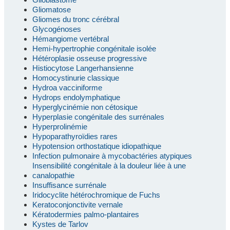
Gliomatose
Gliomes du tronc cérébral
Glycogénoses
Hémangiome vertébral
Hemi-hypertrophie congénitale isolée
Hétéroplasie osseuse progressive
Histiocytose Langerhansienne
Homocystinurie classique
Hydroa vacciniforme
Hydrops endolymphatique
Hyperglycinémie non cétosique
Hyperplasie congénitale des surrénales
Hyperprolinémie
Hypoparathyroïdies rares
Hypotension orthostatique idiopathique
Infection pulmonaire à mycobactéries atypiques
Insensibilité congénitale à la douleur liée à une
canalopathie
Insuffisance surrénale
Iridocyclite hétérochromique de Fuchs
Keratoconjonctivite vernale
Kératodermies palmo-plantaires
Kystes de Tarlov