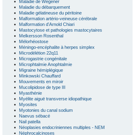
Maladie de Wegener
Maladie du débarquement
Maladie gélatineuse du péritoine
Malformation artério-veineuse cérébrale
Malformation d'Arnold Chiari
Mastocytose et pathologies mastocytaires
Melkersson Rosenthal
Mélorhéostose
Méningo-encéphalite à herpes simplex
Microdélétion 22q11
Microgastrie congénitale
Microphtalmie Anophtalmie
Migraine hémiplégique
Minkowski Chauffard
Mouvements en miroir
Mucolipidose de type III
Myasthénie
Myélite aiguë transverse idiopathique
Myosites
Myotonies du canal sodium
Naevus sébacé
Nail patella
Néoplasies endocriniennes multiples - NEM
Néphrocalcinoses