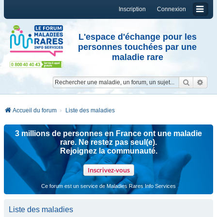
Inscription
Connexion
L'espace d'échange pour les
personnes touchées par une
maladie rare
Reche
Re
Accueil du forum
Liste des maladies
3 millions de personnes en France ont une maladie
rare. Ne restez pas seul(e).
Rejoignez la communauté.
Inscrivez-vous
Ce forum est un service de Maladies Rares Info Services
Liste des maladies