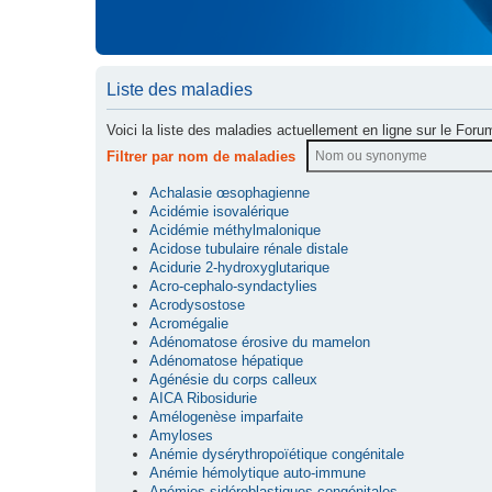
Liste des maladies
Voici la liste des maladies actuellement en ligne sur le Foru
Filtrer par nom de maladies
Achalasie œsophagienne
Acidémie isovalérique
Acidémie méthylmalonique
Acidose tubulaire rénale distale
Acidurie 2-hydroxyglutarique
Acro-cephalo-syndactylies
Acrodysostose
Acromégalie
Adénomatose érosive du mamelon
Adénomatose hépatique
Agénésie du corps calleux
AICA Ribosidurie
Amélogenèse imparfaite
Amyloses
Anémie dysérythropoïétique congénitale
Anémie hémolytique auto-immune
Anémies sidéroblastiques congénitales