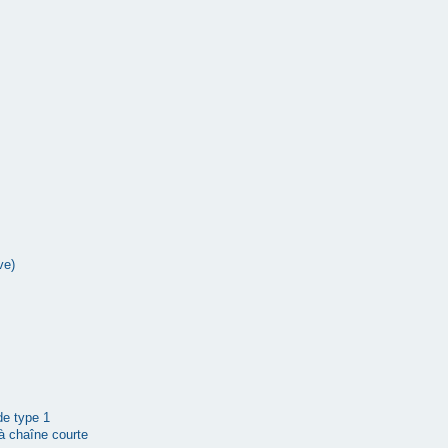
ve)
 de type 1
à chaîne courte