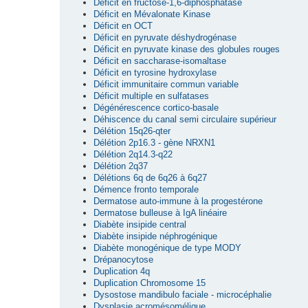
Déficit en fructose-1,6-diphosphatase
Déficit en Mévalonate Kinase
Déficit en OCT
Déficit en pyruvate déshydrogénase
Déficit en pyruvate kinase des globules rouges
Déficit en saccharase-isomaltase
Déficit en tyrosine hydroxylase
Déficit immunitaire commun variable
Déficit multiple en sulfatases
Dégénérescence cortico-basale
Déhiscence du canal semi circulaire supérieur
Délétion 15q26-qter
Délétion 2p16.3 - gène NRXN1
Délétion 2q14.3-q22
Délétion 2q37
Délétions 6q de 6q26 à 6q27
Démence fronto temporale
Dermatose auto-immune à la progestérone
Dermatose bulleuse à IgA linéaire
Diabète insipide central
Diabète insipide néphrogénique
Diabète monogénique de type MODY
Drépanocytose
Duplication 4q
Duplication Chromosome 15
Dysostose mandibulo faciale - microcéphalie
Dysplasie acromésomélique