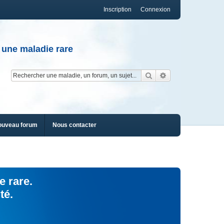
Inscription
Connexion
 une maladie rare
Rechercher
Recherche av
ouveau forum
Nous contacter
e rare.
té.