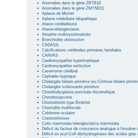
Anomalies dans le gène ZBTB18
Anomalies dans le gène ZMYND11
Aplasie de Michel
Aplasie médullaire idiopathique
Ataxie cérébelleuse
Ataxie-télangiectasie
Atrophie multisystématisée
Bronchiolite obstructive
CADASIL
Calcifications cérébrales primaires familiales
CANVAS
Cardiomyopathie hypertrophique
Cardiomyopathie restrictive
Cavernome cérébral
Céphalée hypnique
Cholangite biliaire primitive (ou Cirrhose biliaire primiti
Cholangite sclérosante primitive
Chondrodysplasie ponctuée rhizomélique
Chondrosarcome
Choriorétinite type Birdshot
Choroïdite multifocale
Colobome oculaire
Craniosténoses
Cutis marmorata telengiectatica marmorata
Déficit du facteur de croissance analogue à l'insuline
Déficit en acyl-CoA déshydrogénase des acides gras 