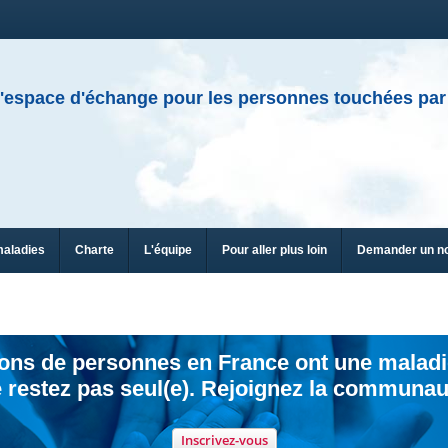
'espace d'échange pour les personnes touchées par
maladies
Charte
L'équipe
Pour aller plus loin
Demander un n
ions de personnes en France ont une maladi
 restez pas seul(e). Rejoignez la communau
Inscrivez-vous