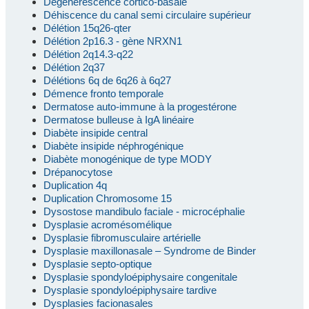
Dégénérescence cortico-basale
Déhiscence du canal semi circulaire supérieur
Délétion 15q26-qter
Délétion 2p16.3 - gène NRXN1
Délétion 2q14.3-q22
Délétion 2q37
Délétions 6q de 6q26 à 6q27
Démence fronto temporale
Dermatose auto-immune à la progestérone
Dermatose bulleuse à IgA linéaire
Diabète insipide central
Diabète insipide néphrogénique
Diabète monogénique de type MODY
Drépanocytose
Duplication 4q
Duplication Chromosome 15
Dysostose mandibulo faciale - microcéphalie
Dysplasie acromésomélique
Dysplasie fibromusculaire artérielle
Dysplasie maxillonasale – Syndrome de Binder
Dysplasie septo-optique
Dysplasie spondyloépiphysaire congenitale
Dysplasie spondyloépiphysaire tardive
Dysplasies facionasales