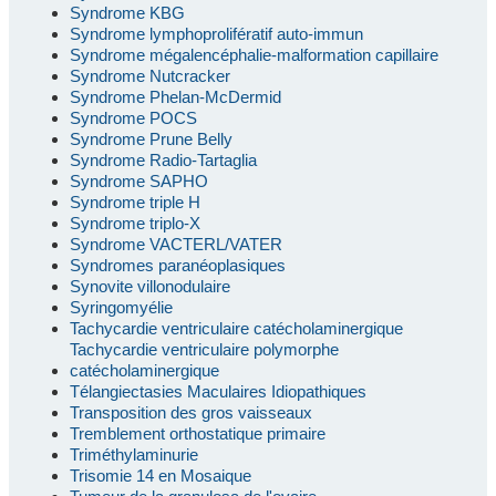
Syndrome KBG
Syndrome lymphoprolifératif auto-immun
Syndrome mégalencéphalie-malformation capillaire
Syndrome Nutcracker
Syndrome Phelan-McDermid
Syndrome POCS
Syndrome Prune Belly
Syndrome Radio-Tartaglia
Syndrome SAPHO
Syndrome triple H
Syndrome triplo-X
Syndrome VACTERL/VATER
Syndromes paranéoplasiques
Synovite villonodulaire
Syringomyélie
Tachycardie ventriculaire catécholaminergique
Tachycardie ventriculaire polymorphe
catécholaminergique
Télangiectasies Maculaires Idiopathiques
Transposition des gros vaisseaux
Tremblement orthostatique primaire
Triméthylaminurie
Trisomie 14 en Mosaique