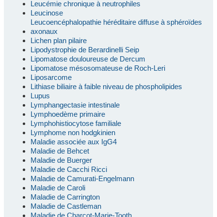
Leucémie chronique à neutrophiles
Leucinose
Leucoencéphalopathie héréditaire diffuse à sphéroïdes
axonaux
Lichen plan pilaire
Lipodystrophie de Berardinelli Seip
Lipomatose douloureuse de Dercum
Lipomatose mésosomateuse de Roch-Leri
Liposarcome
Lithiase biliaire à faible niveau de phospholipides
Lupus
Lymphangectasie intestinale
Lymphoedème primaire
Lymphohistiocytose familiale
Lymphome non hodgkinien
Maladie associée aux IgG4
Maladie de Behcet
Maladie de Buerger
Maladie de Cacchi Ricci
Maladie de Camurati-Engelmann
Maladie de Caroli
Maladie de Carrington
Maladie de Castleman
Maladie de Charcot-Marie-Tooth