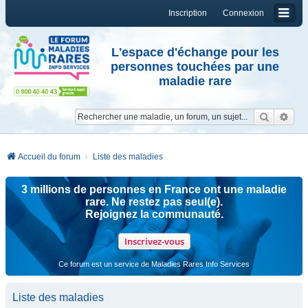
Inscription
Connexion
L'espace d'échange pour les
personnes touchées par une
maladie rare
Reche
Re
Accueil du forum
Liste des maladies
3 millions de personnes en France ont une maladie
rare. Ne restez pas seul(e).
Rejoignez la communauté.
Inscrivez-vous
Ce forum est un service de Maladies Rares Info Services
Liste des maladies