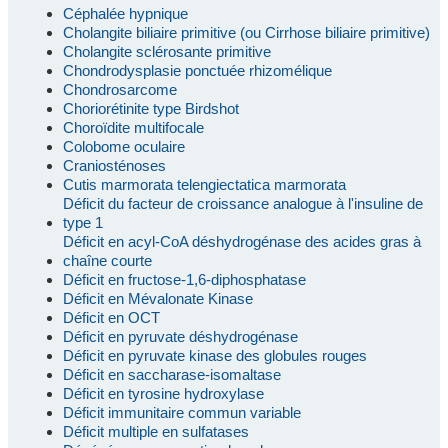
Céphalée hypnique
Cholangite biliaire primitive (ou Cirrhose biliaire primitive)
Cholangite sclérosante primitive
Chondrodysplasie ponctuée rhizomélique
Chondrosarcome
Choriorétinite type Birdshot
Choroïdite multifocale
Colobome oculaire
Craniosténoses
Cutis marmorata telengiectatica marmorata
Déficit du facteur de croissance analogue à l'insuline de
type 1
Déficit en acyl-CoA déshydrogénase des acides gras à
chaîne courte
Déficit en fructose-1,6-diphosphatase
Déficit en Mévalonate Kinase
Déficit en OCT
Déficit en pyruvate déshydrogénase
Déficit en pyruvate kinase des globules rouges
Déficit en saccharase-isomaltase
Déficit en tyrosine hydroxylase
Déficit immunitaire commun variable
Déficit multiple en sulfatases