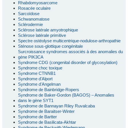
Rhabdomyosarcome
Rosacée oculaire
Sarcoïdose
Schwanomatose
Sclérodermie
Sclérose latérale amyotrophique
Sclérose latérale primitive
Spectre ostéolyse multicentrique-nodulose-arthropathie
Sténose sous-glottique congénitale
Surcroissance syndromes associés à des anomalies du
gène PIK3CA
Syndrome CDG (congenital disorder of glycosylation)
Syndrome choc toxique
Syndrome CTNNB1
Syndrome d'Alport
Syndrome d'Angelman
Syndrome de Bainbridge-Ropers
Syndrome de Baker-Gordon (BAGOS) – Anomalies
dans le gène SYT1
Syndrome de Bannayan Riley Ruvalcaba
Syndrome de Baraitser-Winter
Syndrome de Bartter
Syndrome de Basilicata-Akhtar
Syndrome de Beckwith Wiedemann