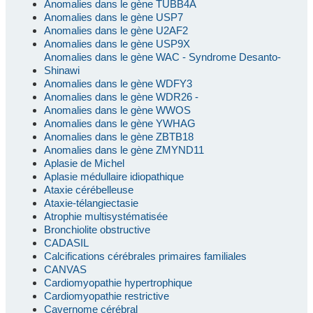
Anomalies dans le gène TUBB4A
Anomalies dans le gène USP7
Anomalies dans le gène U2AF2
Anomalies dans le gène USP9X
Anomalies dans le gène WAC - Syndrome Desanto-
Shinawi
Anomalies dans le gène WDFY3
Anomalies dans le gène WDR26 -
Anomalies dans le gène WWOS
Anomalies dans le gène YWHAG
Anomalies dans le gène ZBTB18
Anomalies dans le gène ZMYND11
Aplasie de Michel
Aplasie médullaire idiopathique
Ataxie cérébelleuse
Ataxie-télangiectasie
Atrophie multisystématisée
Bronchiolite obstructive
CADASIL
Calcifications cérébrales primaires familiales
CANVAS
Cardiomyopathie hypertrophique
Cardiomyopathie restrictive
Cavernome cérébral