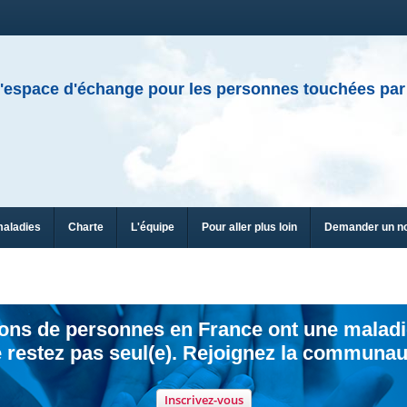
'espace d'échange pour les personnes touchées par
maladies
Charte
L'équipe
Pour aller plus loin
Demander un n
ions de personnes en France ont une maladi
 restez pas seul(e). Rejoignez la communau
Inscrivez-vous