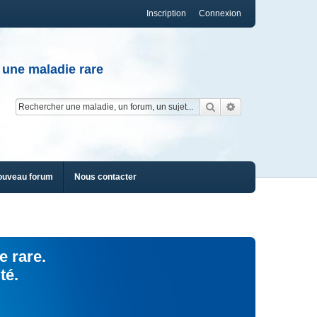
Inscription
Connexion
 une maladie rare
Rechercher
Recherche av
ouveau forum
Nous contacter
e rare.
té.