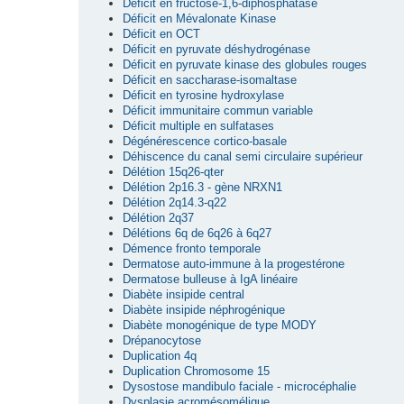
Déficit en fructose-1,6-diphosphatase
Déficit en Mévalonate Kinase
Déficit en OCT
Déficit en pyruvate déshydrogénase
Déficit en pyruvate kinase des globules rouges
Déficit en saccharase-isomaltase
Déficit en tyrosine hydroxylase
Déficit immunitaire commun variable
Déficit multiple en sulfatases
Dégénérescence cortico-basale
Déhiscence du canal semi circulaire supérieur
Délétion 15q26-qter
Délétion 2p16.3 - gène NRXN1
Délétion 2q14.3-q22
Délétion 2q37
Délétions 6q de 6q26 à 6q27
Démence fronto temporale
Dermatose auto-immune à la progestérone
Dermatose bulleuse à IgA linéaire
Diabète insipide central
Diabète insipide néphrogénique
Diabète monogénique de type MODY
Drépanocytose
Duplication 4q
Duplication Chromosome 15
Dysostose mandibulo faciale - microcéphalie
Dysplasie acromésomélique