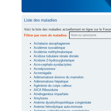
Liste des maladies
Voici la liste des maladies actuellement en ligne sur le Foru
Filtrer par nom de maladies
Achalasie œsophagienne
Acidémie isovalérique
Acidémie méthylmalonique
Acidose tubulaire rénale distale
Acidurie 2-hydroxyglutarique
Acro-cephalo-syndactylies
Acrodysostose
Acromégalie
Adénomatose érosive du mamelon
Adénomatose hépatique
Agénésie du corps calleux
AICA Ribosidurie
Amélogenèse imparfaite
Amyloses
Anémie dysérythropoïétique congénitale
Anémie hémolytique auto-immune
Anémies sidéroblastiques congénitales