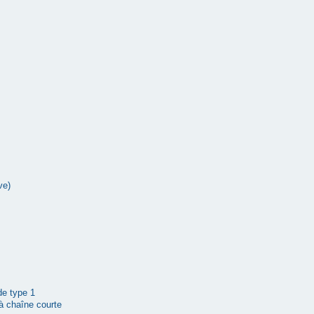
ve)
 de type 1
à chaîne courte