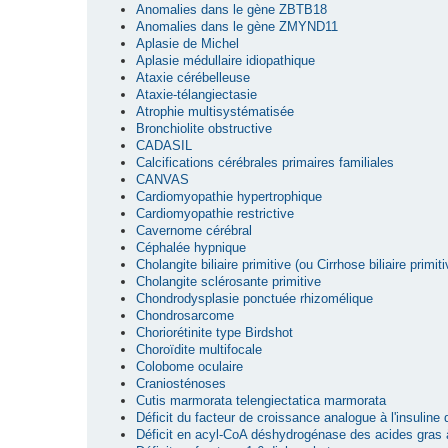
Anomalies dans le gène ZBTB18
Anomalies dans le gène ZMYND11
Aplasie de Michel
Aplasie médullaire idiopathique
Ataxie cérébelleuse
Ataxie-télangiectasie
Atrophie multisystématisée
Bronchiolite obstructive
CADASIL
Calcifications cérébrales primaires familiales
CANVAS
Cardiomyopathie hypertrophique
Cardiomyopathie restrictive
Cavernome cérébral
Céphalée hypnique
Cholangite biliaire primitive (ou Cirrhose biliaire primiti
Cholangite sclérosante primitive
Chondrodysplasie ponctuée rhizomélique
Chondrosarcome
Choriorétinite type Birdshot
Choroïdite multifocale
Colobome oculaire
Craniosténoses
Cutis marmorata telengiectatica marmorata
Déficit du facteur de croissance analogue à l'insuline
Déficit en acyl-CoA déshydrogénase des acides gras 