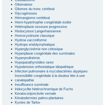
Gliomatose
Gliomes du tronc cérébral
Glycogénoses
Hémangiome vertébral
Hemi-hypertrophie congénitale isolée
Hétéroplasie osseuse progressive
Histiocytose Langerhansienne
Homocystinurie classique
Hydroa vacciniforme
Hydrops endolymphatique
Hyperglycinémie non cétosique
Hyperplasie congénitale des surrénales
Hyperprolinémie
Hypoparathyroïdies rares
Hypotension orthostatique idiopathique
Infection pulmonaire à mycobactéries atypiques
Insensibilité congénitale à la douleur liée à une
canalopathie
Insuffisance surrénale
Iridocyclite hétérochromique de Fuchs
Keratoconjonctivite vernale
Kératodermies palmo-plantaires
Kystes de Tarlov