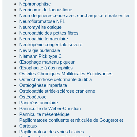
Néphronophtise
Neurinome de l'acoustique
Neurodégénérescence avec surcharge cérébrale en fer
Neurofibromatose NF1
Neuromyélite optique
Neuropathie des petites fibres
Neuropathie tomaculaire
Neutropénie congénitale sévère
Névralgie pudendale
Niemann Pick type C
Œsophage marteau piqueur
Œsophagite à éosinophiles
Ostéites Chroniques Multifocales Récidivantes
Ostéochondrose déformante du tibia
Ostéogénèse imparfaite
Ostéopathie striée-sclérose cranienne
Ostéopétrose
Pancréas annulaire
Panniculite de Weber-Christian
Panniculite mésentérique
Papillomatose confluente et réticulée de Gougerot et
Carteaux
Papillomatose des voies biliaires