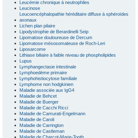
Leucémie chronique à neutrophiles
Leucinose
Leucoencéphalopathie héréditaire diffuse à sphéroïdes
axonaux
Lichen plan pilaire
Lipodystrophie de Berardinelli Seip
Lipomatose douloureuse de Dercum
Lipomatose mésosomateuse de Roch-Leri
Liposarcome
Lithiase biliaire à faible niveau de phospholipides
Lupus
Lymphangectasie intestinale
Lymphoedème primaire
Lymphohistiocytose familiale
Lymphome non hodgkinien
Maladie associée aux IgG4
Maladie de Behcet
Maladie de Buerger
Maladie de Cacchi Ricci
Maladie de Camurati-Engelmann
Maladie de Caroli
Maladie de Carrington
Maladie de Castleman
Maladie de Charcot-Marie-Tooth