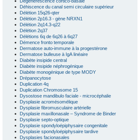
Dégénérescence cortico-basale
Déhiscence du canal semi circulaire supérieur
Délétion 15q26-qter
Délétion 2p16.3 - gène NRXN1
Délétion 2q14.3-q22
Délétion 2q37
Délétions 6q de 6q26 à 6q27
Démence fronto temporale
Dermatose auto-immune à la progestérone
Dermatose bulleuse à IgA linéaire
Diabète insipide central
Diabète insipide néphrogénique
Diabète monogénique de type MODY
Drépanocytose
Duplication 4q
Duplication Chromosome 15
Dysostose mandibulo faciale - microcéphalie
Dysplasie acromésomélique
Dysplasie fibromusculaire artérielle
Dysplasie maxillonasale – Syndrome de Binder
Dysplasie septo-optique
Dysplasie spondyloépiphysaire congenitale
Dysplasie spondyloépiphysaire tardive
Dysplasies facionasales