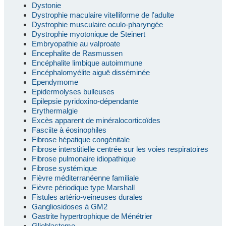
Dystonie
Dystrophie maculaire vitelliforme de l'adulte
Dystrophie musculaire oculo-pharyngée
Dystrophie myotonique de Steinert
Embryopathie au valproate
Encephalite de Rasmussen
Encéphalite limbique autoimmune
Encéphalomyélite aiguë disséminée
Ependymome
Epidermolyses bulleuses
Epilepsie pyridoxino-dépendante
Erythermalgie
Excès apparent de minéralocorticoïdes
Fasciite à éosinophiles
Fibrose hépatique congénitale
Fibrose interstitielle centrée sur les voies respiratoires
Fibrose pulmonaire idiopathique
Fibrose systémique
Fièvre méditerranéenne familiale
Fièvre périodique type Marshall
Fistules artério-veineuses durales
Gangliosidoses à GM2
Gastrite hypertrophique de Ménétrier
Glioblastome