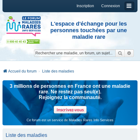
Inscription
Connexion
L'espace d'échange pour les
personnes touchées par une
maladie rare
Reche
Re
Accueil du forum
Liste des maladies
3 millions de personnes en France ont une maladie
rare. Ne restez pas seul(e).
Rejoignez la communauté.
Inscrivez-vous
Ce forum est un service de Maladies Rares Info Services
Liste des maladies