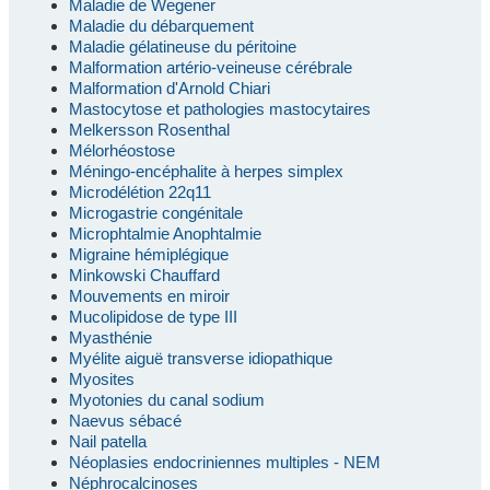
Maladie de Wegener
Maladie du débarquement
Maladie gélatineuse du péritoine
Malformation artério-veineuse cérébrale
Malformation d'Arnold Chiari
Mastocytose et pathologies mastocytaires
Melkersson Rosenthal
Mélorhéostose
Méningo-encéphalite à herpes simplex
Microdélétion 22q11
Microgastrie congénitale
Microphtalmie Anophtalmie
Migraine hémiplégique
Minkowski Chauffard
Mouvements en miroir
Mucolipidose de type III
Myasthénie
Myélite aiguë transverse idiopathique
Myosites
Myotonies du canal sodium
Naevus sébacé
Nail patella
Néoplasies endocriniennes multiples - NEM
Néphrocalcinoses