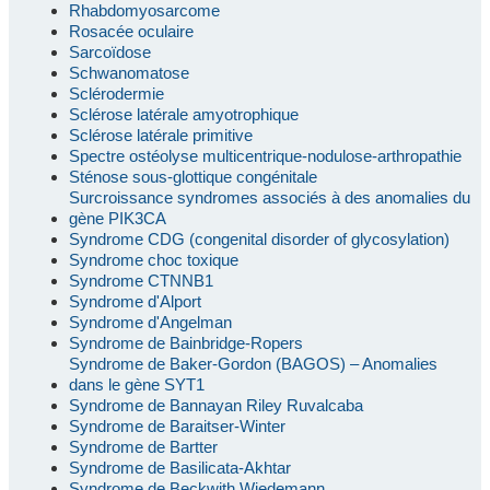
Rhabdomyosarcome
Rosacée oculaire
Sarcoïdose
Schwanomatose
Sclérodermie
Sclérose latérale amyotrophique
Sclérose latérale primitive
Spectre ostéolyse multicentrique-nodulose-arthropathie
Sténose sous-glottique congénitale
Surcroissance syndromes associés à des anomalies du
gène PIK3CA
Syndrome CDG (congenital disorder of glycosylation)
Syndrome choc toxique
Syndrome CTNNB1
Syndrome d'Alport
Syndrome d'Angelman
Syndrome de Bainbridge-Ropers
Syndrome de Baker-Gordon (BAGOS) – Anomalies
dans le gène SYT1
Syndrome de Bannayan Riley Ruvalcaba
Syndrome de Baraitser-Winter
Syndrome de Bartter
Syndrome de Basilicata-Akhtar
Syndrome de Beckwith Wiedemann