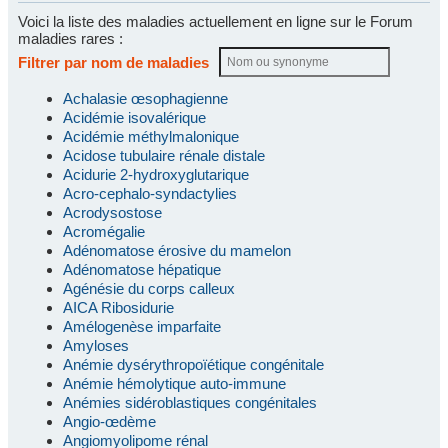
Voici la liste des maladies actuellement en ligne sur le Forum
maladies rares :
Filtrer par nom de maladies
Achalasie œsophagienne
Acidémie isovalérique
Acidémie méthylmalonique
Acidose tubulaire rénale distale
Acidurie 2-hydroxyglutarique
Acro-cephalo-syndactylies
Acrodysostose
Acromégalie
Adénomatose érosive du mamelon
Adénomatose hépatique
Agénésie du corps calleux
AICA Ribosidurie
Amélogenèse imparfaite
Amyloses
Anémie dysérythropoïétique congénitale
Anémie hémolytique auto-immune
Anémies sidéroblastiques congénitales
Angio-œdème
Angiomyolipome rénal