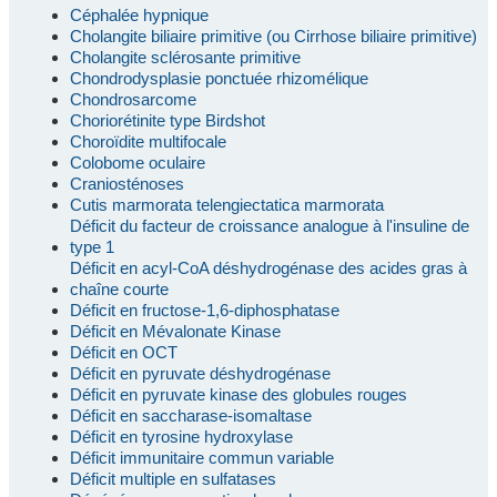
Céphalée hypnique
Cholangite biliaire primitive (ou Cirrhose biliaire primitive)
Cholangite sclérosante primitive
Chondrodysplasie ponctuée rhizomélique
Chondrosarcome
Choriorétinite type Birdshot
Choroïdite multifocale
Colobome oculaire
Craniosténoses
Cutis marmorata telengiectatica marmorata
Déficit du facteur de croissance analogue à l'insuline de
type 1
Déficit en acyl-CoA déshydrogénase des acides gras à
chaîne courte
Déficit en fructose-1,6-diphosphatase
Déficit en Mévalonate Kinase
Déficit en OCT
Déficit en pyruvate déshydrogénase
Déficit en pyruvate kinase des globules rouges
Déficit en saccharase-isomaltase
Déficit en tyrosine hydroxylase
Déficit immunitaire commun variable
Déficit multiple en sulfatases