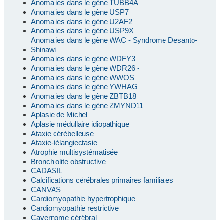
Anomalies dans le gène TUBB4A
Anomalies dans le gène USP7
Anomalies dans le gène U2AF2
Anomalies dans le gène USP9X
Anomalies dans le gène WAC - Syndrome Desanto-
Shinawi
Anomalies dans le gène WDFY3
Anomalies dans le gène WDR26 -
Anomalies dans le gène WWOS
Anomalies dans le gène YWHAG
Anomalies dans le gène ZBTB18
Anomalies dans le gène ZMYND11
Aplasie de Michel
Aplasie médullaire idiopathique
Ataxie cérébelleuse
Ataxie-télangiectasie
Atrophie multisystématisée
Bronchiolite obstructive
CADASIL
Calcifications cérébrales primaires familiales
CANVAS
Cardiomyopathie hypertrophique
Cardiomyopathie restrictive
Cavernome cérébral