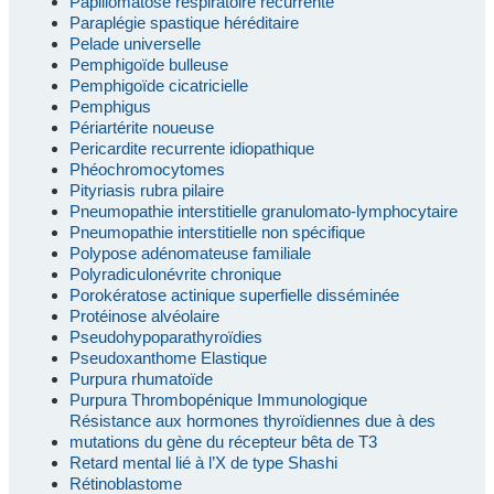
Papillomatose respiratoire récurrente
Paraplégie spastique héréditaire
Pelade universelle
Pemphigoïde bulleuse
Pemphigoïde cicatricielle
Pemphigus
Périartérite noueuse
Pericardite recurrente idiopathique
Phéochromocytomes
Pityriasis rubra pilaire
Pneumopathie interstitielle granulomato-lymphocytaire
Pneumopathie interstitielle non spécifique
Polypose adénomateuse familiale
Polyradiculonévrite chronique
Porokératose actinique superfielle disséminée
Protéinose alvéolaire
Pseudohypoparathyroïdies
Pseudoxanthome Elastique
Purpura rhumatoïde
Purpura Thrombopénique Immunologique
Résistance aux hormones thyroïdiennes due à des
mutations du gène du récepteur bêta de T3
Retard mental lié à l’X de type Shashi
Rétinoblastome