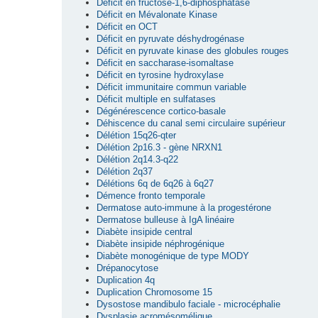
Déficit en fructose-1,6-diphosphatase
Déficit en Mévalonate Kinase
Déficit en OCT
Déficit en pyruvate déshydrogénase
Déficit en pyruvate kinase des globules rouges
Déficit en saccharase-isomaltase
Déficit en tyrosine hydroxylase
Déficit immunitaire commun variable
Déficit multiple en sulfatases
Dégénérescence cortico-basale
Déhiscence du canal semi circulaire supérieur
Délétion 15q26-qter
Délétion 2p16.3 - gène NRXN1
Délétion 2q14.3-q22
Délétion 2q37
Délétions 6q de 6q26 à 6q27
Démence fronto temporale
Dermatose auto-immune à la progestérone
Dermatose bulleuse à IgA linéaire
Diabète insipide central
Diabète insipide néphrogénique
Diabète monogénique de type MODY
Drépanocytose
Duplication 4q
Duplication Chromosome 15
Dysostose mandibulo faciale - microcéphalie
Dysplasie acromésomélique