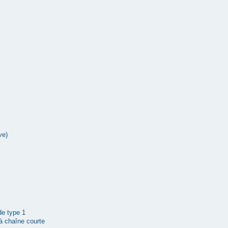
ve)
 de type 1
à chaîne courte