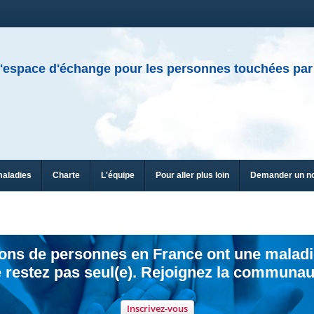
'espace d'échange pour les personnes touchées par
maladies
Charte
L'équipe
Pour aller plus loin
Demander un n
ions de personnes en France ont une maladi
 restez pas seul(e). Rejoignez la communau
Inscrivez-vous