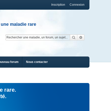
Inscription
Connexion
 une maladie rare
Rechercher
Recherche av
ouveau forum
Nous contacter
e rare.
té.