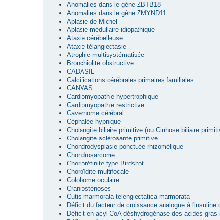
Anomalies dans le gène ZBTB18
Anomalies dans le gène ZMYND11
Aplasie de Michel
Aplasie médullaire idiopathique
Ataxie cérébelleuse
Ataxie-télangiectasie
Atrophie multisystématisée
Bronchiolite obstructive
CADASIL
Calcifications cérébrales primaires familiales
CANVAS
Cardiomyopathie hypertrophique
Cardiomyopathie restrictive
Cavernome cérébral
Céphalée hypnique
Cholangite biliaire primitive (ou Cirrhose biliaire primiti
Cholangite sclérosante primitive
Chondrodysplasie ponctuée rhizomélique
Chondrosarcome
Choriorétinite type Birdshot
Choroïdite multifocale
Colobome oculaire
Craniosténoses
Cutis marmorata telengiectatica marmorata
Déficit du facteur de croissance analogue à l'insuline
Déficit en acyl-CoA déshydrogénase des acides gras 