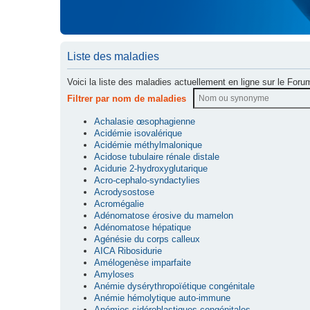
Liste des maladies
Voici la liste des maladies actuellement en ligne sur le Foru
Filtrer par nom de maladies
Achalasie œsophagienne
Acidémie isovalérique
Acidémie méthylmalonique
Acidose tubulaire rénale distale
Acidurie 2-hydroxyglutarique
Acro-cephalo-syndactylies
Acrodysostose
Acromégalie
Adénomatose érosive du mamelon
Adénomatose hépatique
Agénésie du corps calleux
AICA Ribosidurie
Amélogenèse imparfaite
Amyloses
Anémie dysérythropoïétique congénitale
Anémie hémolytique auto-immune
Anémies sidéroblastiques congénitales