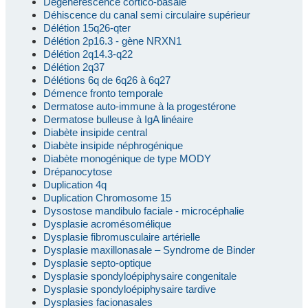
Dégénérescence cortico-basale
Déhiscence du canal semi circulaire supérieur
Délétion 15q26-qter
Délétion 2p16.3 - gène NRXN1
Délétion 2q14.3-q22
Délétion 2q37
Délétions 6q de 6q26 à 6q27
Démence fronto temporale
Dermatose auto-immune à la progestérone
Dermatose bulleuse à IgA linéaire
Diabète insipide central
Diabète insipide néphrogénique
Diabète monogénique de type MODY
Drépanocytose
Duplication 4q
Duplication Chromosome 15
Dysostose mandibulo faciale - microcéphalie
Dysplasie acromésomélique
Dysplasie fibromusculaire artérielle
Dysplasie maxillonasale – Syndrome de Binder
Dysplasie septo-optique
Dysplasie spondyloépiphysaire congenitale
Dysplasie spondyloépiphysaire tardive
Dysplasies facionasales