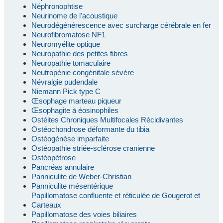
Néphronophtise
Neurinome de l'acoustique
Neurodégénérescence avec surcharge cérébrale en fer
Neurofibromatose NF1
Neuromyélite optique
Neuropathie des petites fibres
Neuropathie tomaculaire
Neutropénie congénitale sévère
Névralgie pudendale
Niemann Pick type C
Œsophage marteau piqueur
Œsophagite à éosinophiles
Ostéites Chroniques Multifocales Récidivantes
Ostéochondrose déformante du tibia
Ostéogénèse imparfaite
Ostéopathie striée-sclérose cranienne
Ostéopétrose
Pancréas annulaire
Panniculite de Weber-Christian
Panniculite mésentérique
Papillomatose confluente et réticulée de Gougerot et
Carteaux
Papillomatose des voies biliaires