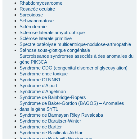
Rhabdomyosarcome
Rosacée oculaire
Sarcoïdose
Schwanomatose
Sclérodermie
Sclérose latérale amyotrophique
Sclérose latérale primitive
Spectre ostéolyse multicentrique-nodulose-arthropathie
Sténose sous-glottique congénitale
Surcroissance syndromes associés à des anomalies du
gène PIK3CA
Syndrome CDG (congenital disorder of glycosylation)
Syndrome choc toxique
Syndrome CTNNB1
Syndrome d'Alport
Syndrome d'Angelman
Syndrome de Bainbridge-Ropers
Syndrome de Baker-Gordon (BAGOS) – Anomalies
dans le gène SYT1
Syndrome de Bannayan Riley Ruvalcaba
Syndrome de Baraitser-Winter
Syndrome de Bartter
Syndrome de Basilicata-Akhtar
Syndrome de Beckwith Wiedemann