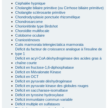
Céphalée hypnique
Cholangite biliaire primitive (ou Cirrhose biliaire primitive)
Cholangite sclérosante primitive
Chondrodysplasie ponctuée rhizomélique
Chondrosarcome
Choriorétinite type Birdshot
Choroïdite multifocale
Colobome oculaire
Craniosténoses
Cutis marmorata telengiectatica marmorata
Déficit du facteur de croissance analogue à l'insuline de
type 1
Déficit en acyl-CoA déshydrogénase des acides gras à
chaîne courte
Déficit en fructose-1,6-diphosphatase
Déficit en Mévalonate Kinase
Déficit en OCT
Déficit en pyruvate déshydrogénase
Déficit en pyruvate kinase des globules rouges
Déficit en saccharase-isomaltase
Déficit en tyrosine hydroxylase
Déficit immunitaire commun variable
Déficit multiple en sulfatases