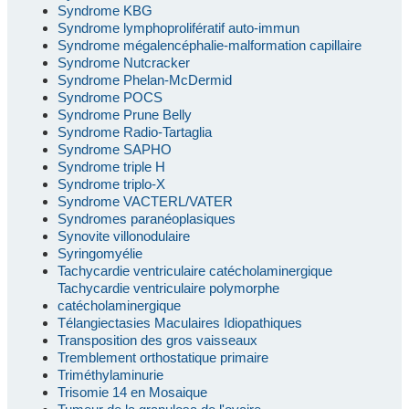
Syndrome KBG
Syndrome lymphoprolifératif auto-immun
Syndrome mégalencéphalie-malformation capillaire
Syndrome Nutcracker
Syndrome Phelan-McDermid
Syndrome POCS
Syndrome Prune Belly
Syndrome Radio-Tartaglia
Syndrome SAPHO
Syndrome triple H
Syndrome triplo-X
Syndrome VACTERL/VATER
Syndromes paranéoplasiques
Synovite villonodulaire
Syringomyélie
Tachycardie ventriculaire catécholaminergique
Tachycardie ventriculaire polymorphe
catécholaminergique
Télangiectasies Maculaires Idiopathiques
Transposition des gros vaisseaux
Tremblement orthostatique primaire
Triméthylaminurie
Trisomie 14 en Mosaique