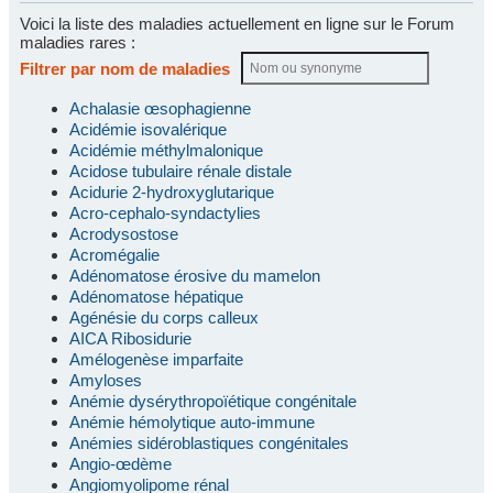
Voici la liste des maladies actuellement en ligne sur le Forum
maladies rares :
Filtrer par nom de maladies
Achalasie œsophagienne
Acidémie isovalérique
Acidémie méthylmalonique
Acidose tubulaire rénale distale
Acidurie 2-hydroxyglutarique
Acro-cephalo-syndactylies
Acrodysostose
Acromégalie
Adénomatose érosive du mamelon
Adénomatose hépatique
Agénésie du corps calleux
AICA Ribosidurie
Amélogenèse imparfaite
Amyloses
Anémie dysérythropoïétique congénitale
Anémie hémolytique auto-immune
Anémies sidéroblastiques congénitales
Angio-œdème
Angiomyolipome rénal