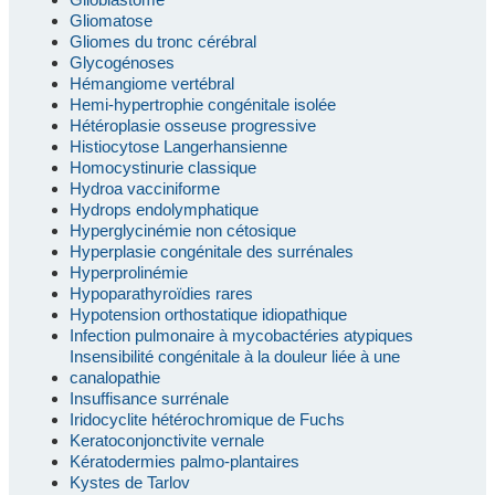
Gliomatose
Gliomes du tronc cérébral
Glycogénoses
Hémangiome vertébral
Hemi-hypertrophie congénitale isolée
Hétéroplasie osseuse progressive
Histiocytose Langerhansienne
Homocystinurie classique
Hydroa vacciniforme
Hydrops endolymphatique
Hyperglycinémie non cétosique
Hyperplasie congénitale des surrénales
Hyperprolinémie
Hypoparathyroïdies rares
Hypotension orthostatique idiopathique
Infection pulmonaire à mycobactéries atypiques
Insensibilité congénitale à la douleur liée à une
canalopathie
Insuffisance surrénale
Iridocyclite hétérochromique de Fuchs
Keratoconjonctivite vernale
Kératodermies palmo-plantaires
Kystes de Tarlov