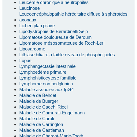
Leucémie chronique à neutrophiles
Leucinose
Leucoencéphalopathie héréditaire diffuse à sphéroïdes
axonaux
Lichen plan pilaire
Lipodystrophie de Berardinelli Seip
Lipomatose douloureuse de Dercum
Lipomatose mésosomateuse de Roch-Leri
Liposarcome
Lithiase biliaire à faible niveau de phospholipides
Lupus
Lymphangectasie intestinale
Lymphoedème primaire
Lymphohistiocytose familiale
Lymphome non hodgkinien
Maladie associée aux IgG4
Maladie de Behcet
Maladie de Buerger
Maladie de Cacchi Ricci
Maladie de Camurati-Engelmann
Maladie de Caroli
Maladie de Carrington
Maladie de Castleman
Maladie de Charcot-Marie-Tooth