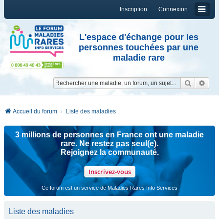
Inscription
Connexion
L'espace d'échange pour les
personnes touchées par une
maladie rare
Reche
Re
Accueil du forum
Liste des maladies
3 millions de personnes en France ont une maladie
rare. Ne restez pas seul(e).
Rejoignez la communauté.
Inscrivez-vous
Ce forum est un service de Maladies Rares Info Services
Liste des maladies