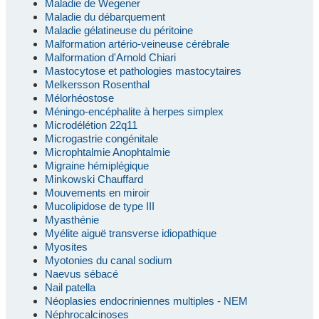
Maladie de Wegener
Maladie du débarquement
Maladie gélatineuse du péritoine
Malformation artério-veineuse cérébrale
Malformation d'Arnold Chiari
Mastocytose et pathologies mastocytaires
Melkersson Rosenthal
Mélorhéostose
Méningo-encéphalite à herpes simplex
Microdélétion 22q11
Microgastrie congénitale
Microphtalmie Anophtalmie
Migraine hémiplégique
Minkowski Chauffard
Mouvements en miroir
Mucolipidose de type III
Myasthénie
Myélite aiguë transverse idiopathique
Myosites
Myotonies du canal sodium
Naevus sébacé
Nail patella
Néoplasies endocriniennes multiples - NEM
Néphrocalcinoses