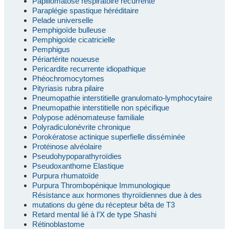
Papillomatose respiratoire récurrente
Paraplégie spastique héréditaire
Pelade universelle
Pemphigoïde bulleuse
Pemphigoïde cicatricielle
Pemphigus
Périartérite noueuse
Pericardite recurrente idiopathique
Phéochromocytomes
Pityriasis rubra pilaire
Pneumopathie interstitielle granulomato-lymphocytaire
Pneumopathie interstitielle non spécifique
Polypose adénomateuse familiale
Polyradiculonévrite chronique
Porokératose actinique superfielle disséminée
Protéinose alvéolaire
Pseudohypoparathyroïdies
Pseudoxanthome Elastique
Purpura rhumatoïde
Purpura Thrombopénique Immunologique
Résistance aux hormones thyroïdiennes due à des
mutations du gène du récepteur bêta de T3
Retard mental lié à l’X de type Shashi
Rétinoblastome