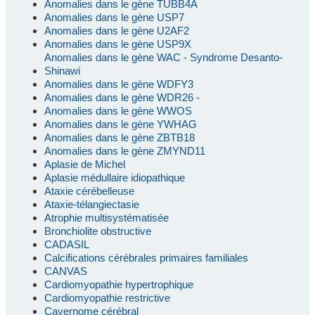
Anomalies dans le gène TUBB4A
Anomalies dans le gène USP7
Anomalies dans le gène U2AF2
Anomalies dans le gène USP9X
Anomalies dans le gène WAC - Syndrome Desanto-
Shinawi
Anomalies dans le gène WDFY3
Anomalies dans le gène WDR26 -
Anomalies dans le gène WWOS
Anomalies dans le gène YWHAG
Anomalies dans le gène ZBTB18
Anomalies dans le gène ZMYND11
Aplasie de Michel
Aplasie médullaire idiopathique
Ataxie cérébelleuse
Ataxie-télangiectasie
Atrophie multisystématisée
Bronchiolite obstructive
CADASIL
Calcifications cérébrales primaires familiales
CANVAS
Cardiomyopathie hypertrophique
Cardiomyopathie restrictive
Cavernome cérébral