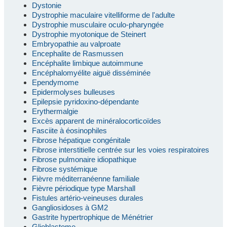
Dystonie
Dystrophie maculaire vitelliforme de l'adulte
Dystrophie musculaire oculo-pharyngée
Dystrophie myotonique de Steinert
Embryopathie au valproate
Encephalite de Rasmussen
Encéphalite limbique autoimmune
Encéphalomyélite aiguë disséminée
Ependymome
Epidermolyses bulleuses
Epilepsie pyridoxino-dépendante
Erythermalgie
Excès apparent de minéralocorticoïdes
Fasciite à éosinophiles
Fibrose hépatique congénitale
Fibrose interstitielle centrée sur les voies respiratoires
Fibrose pulmonaire idiopathique
Fibrose systémique
Fièvre méditerranéenne familiale
Fièvre périodique type Marshall
Fistules artério-veineuses durales
Gangliosidoses à GM2
Gastrite hypertrophique de Ménétrier
Glioblastome