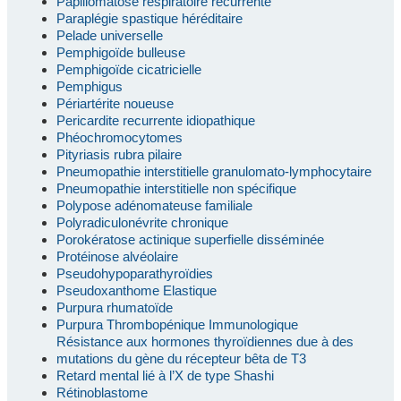
Papillomatose respiratoire récurrente
Paraplégie spastique héréditaire
Pelade universelle
Pemphigoïde bulleuse
Pemphigoïde cicatricielle
Pemphigus
Périartérite noueuse
Pericardite recurrente idiopathique
Phéochromocytomes
Pityriasis rubra pilaire
Pneumopathie interstitielle granulomato-lymphocytaire
Pneumopathie interstitielle non spécifique
Polypose adénomateuse familiale
Polyradiculonévrite chronique
Porokératose actinique superfielle disséminée
Protéinose alvéolaire
Pseudohypoparathyroïdies
Pseudoxanthome Elastique
Purpura rhumatoïde
Purpura Thrombopénique Immunologique
Résistance aux hormones thyroïdiennes due à des
mutations du gène du récepteur bêta de T3
Retard mental lié à l’X de type Shashi
Rétinoblastome