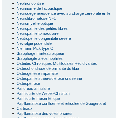
Néphronophtise
Neurinome de l'acoustique
Neurodégénérescence avec surcharge cérébrale en fer
Neurofibromatose NF1
Neuromyélite optique
Neuropathie des petites fibres
Neuropathie tomaculaire
Neutropénie congénitale sévère
Névralgie pudendale
Niemann Pick type C
Œsophage marteau piqueur
Œsophagite à éosinophiles
Ostéites Chroniques Multifocales Récidivantes
Ostéochondrose déformante du tibia
Ostéogénèse imparfaite
Ostéopathie striée-sclérose cranienne
Ostéopétrose
Pancréas annulaire
Panniculite de Weber-Christian
Panniculite mésentérique
Papillomatose confluente et réticulée de Gougerot et
Carteaux
Papillomatose des voies biliaires