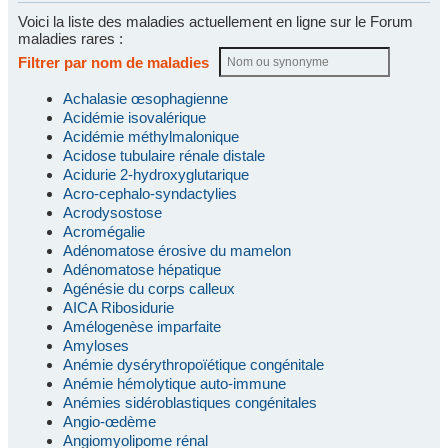
Voici la liste des maladies actuellement en ligne sur le Forum
maladies rares :
Filtrer par nom de maladies
Achalasie œsophagienne
Acidémie isovalérique
Acidémie méthylmalonique
Acidose tubulaire rénale distale
Acidurie 2-hydroxyglutarique
Acro-cephalo-syndactylies
Acrodysostose
Acromégalie
Adénomatose érosive du mamelon
Adénomatose hépatique
Agénésie du corps calleux
AICA Ribosidurie
Amélogenèse imparfaite
Amyloses
Anémie dysérythropoïétique congénitale
Anémie hémolytique auto-immune
Anémies sidéroblastiques congénitales
Angio-œdème
Angiomyolipome rénal