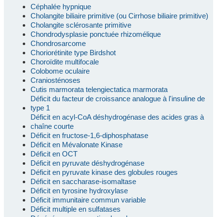
Céphalée hypnique
Cholangite biliaire primitive (ou Cirrhose biliaire primitive)
Cholangite sclérosante primitive
Chondrodysplasie ponctuée rhizomélique
Chondrosarcome
Choriorétinite type Birdshot
Choroïdite multifocale
Colobome oculaire
Craniosténoses
Cutis marmorata telengiectatica marmorata
Déficit du facteur de croissance analogue à l'insuline de
type 1
Déficit en acyl-CoA déshydrogénase des acides gras à
chaîne courte
Déficit en fructose-1,6-diphosphatase
Déficit en Mévalonate Kinase
Déficit en OCT
Déficit en pyruvate déshydrogénase
Déficit en pyruvate kinase des globules rouges
Déficit en saccharase-isomaltase
Déficit en tyrosine hydroxylase
Déficit immunitaire commun variable
Déficit multiple en sulfatases