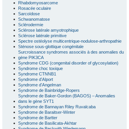
Rhabdomyosarcome
Rosacée oculaire
Sarcoïdose
Schwanomatose
Sclérodermie
Sclérose latérale amyotrophique
Sclérose latérale primitive
Spectre ostéolyse multicentrique-nodulose-arthropathie
Sténose sous-glottique congénitale
Surcroissance syndromes associés à des anomalies du
gène PIK3CA
Syndrome CDG (congenital disorder of glycosylation)
Syndrome choc toxique
Syndrome CTNNB1
Syndrome d'Alport
Syndrome d'Angelman
Syndrome de Bainbridge-Ropers
Syndrome de Baker-Gordon (BAGOS) – Anomalies
dans le gène SYT1
Syndrome de Bannayan Riley Ruvalcaba
Syndrome de Baraitser-Winter
Syndrome de Bartter
Syndrome de Basilicata-Akhtar
Syndrome de Beckwith Wiedemann