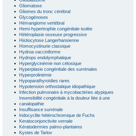
Gliomatose
Gliomes du tronc cérébral
Glycogénoses
Hémangiome vertébral
Hemi-hypertrophie congénitale isolée
Hétéroplasie osseuse progressive
Histiocytose Langerhansienne
Homocystinurie classique
Hydroa vacciniforme
Hydrops endolymphatique
Hyperglycinémie non cétosique
Hyperplasie congénitale des surrénales
Hyperprolinémie
Hypoparathyroïdies rares
Hypotension orthostatique idiopathique
Infection pulmonaire à mycobactéries atypiques
Insensibilité congénitale à la douleur liée à une
canalopathie
Insuffisance surrénale
Iridocyclite hétérochromique de Fuchs
Keratoconjonctivite vernale
Kératodermies palmo-plantaires
Kystes de Tarlov