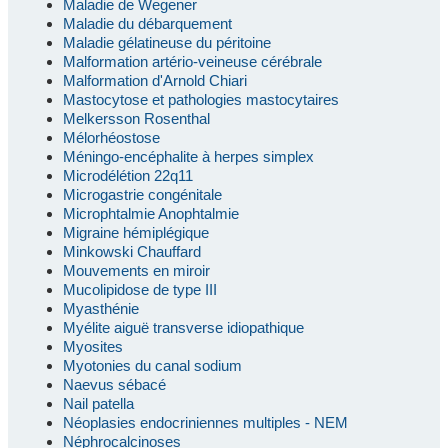
Maladie de Wegener
Maladie du débarquement
Maladie gélatineuse du péritoine
Malformation artério-veineuse cérébrale
Malformation d'Arnold Chiari
Mastocytose et pathologies mastocytaires
Melkersson Rosenthal
Mélorhéostose
Méningo-encéphalite à herpes simplex
Microdélétion 22q11
Microgastrie congénitale
Microphtalmie Anophtalmie
Migraine hémiplégique
Minkowski Chauffard
Mouvements en miroir
Mucolipidose de type III
Myasthénie
Myélite aiguë transverse idiopathique
Myosites
Myotonies du canal sodium
Naevus sébacé
Nail patella
Néoplasies endocriniennes multiples - NEM
Néphrocalcinoses