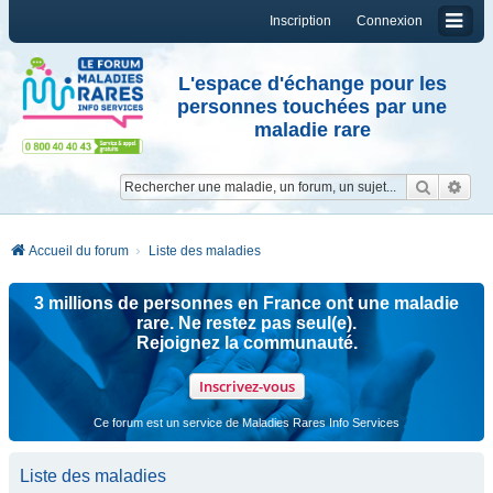
Inscription
Connexion
L'espace d'échange pour les
personnes touchées par une
maladie rare
Reche
Re
Accueil du forum
Liste des maladies
3 millions de personnes en France ont une maladie
rare. Ne restez pas seul(e).
Rejoignez la communauté.
Inscrivez-vous
Ce forum est un service de Maladies Rares Info Services
Liste des maladies