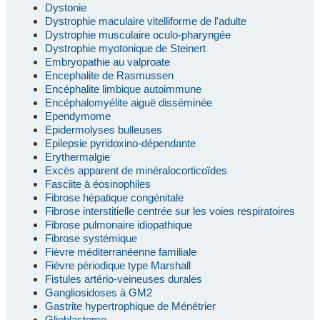
Dystonie
Dystrophie maculaire vitelliforme de l'adulte
Dystrophie musculaire oculo-pharyngée
Dystrophie myotonique de Steinert
Embryopathie au valproate
Encephalite de Rasmussen
Encéphalite limbique autoimmune
Encéphalomyélite aiguë disséminée
Ependymome
Epidermolyses bulleuses
Epilepsie pyridoxino-dépendante
Erythermalgie
Excès apparent de minéralocorticoïdes
Fasciite à éosinophiles
Fibrose hépatique congénitale
Fibrose interstitielle centrée sur les voies respiratoires
Fibrose pulmonaire idiopathique
Fibrose systémique
Fièvre méditerranéenne familiale
Fièvre périodique type Marshall
Fistules artério-veineuses durales
Gangliosidoses à GM2
Gastrite hypertrophique de Ménétrier
Glioblastome