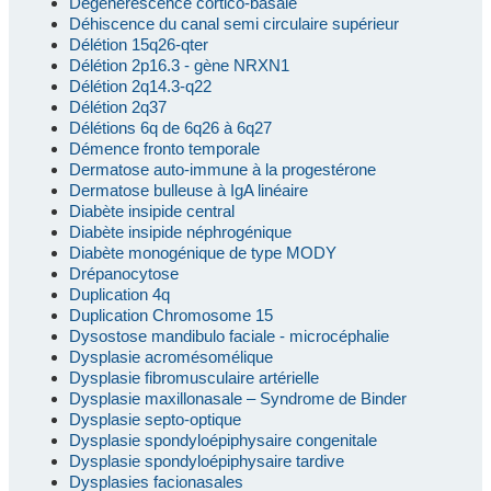
Dégénérescence cortico-basale
Déhiscence du canal semi circulaire supérieur
Délétion 15q26-qter
Délétion 2p16.3 - gène NRXN1
Délétion 2q14.3-q22
Délétion 2q37
Délétions 6q de 6q26 à 6q27
Démence fronto temporale
Dermatose auto-immune à la progestérone
Dermatose bulleuse à IgA linéaire
Diabète insipide central
Diabète insipide néphrogénique
Diabète monogénique de type MODY
Drépanocytose
Duplication 4q
Duplication Chromosome 15
Dysostose mandibulo faciale - microcéphalie
Dysplasie acromésomélique
Dysplasie fibromusculaire artérielle
Dysplasie maxillonasale – Syndrome de Binder
Dysplasie septo-optique
Dysplasie spondyloépiphysaire congenitale
Dysplasie spondyloépiphysaire tardive
Dysplasies facionasales