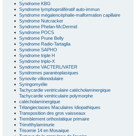
Syndrome KBG
Syndrome lymphoprolifératif auto-immun
Syndrome mégalencéphalie-malformation capillaire
Syndrome Nutcracker
Syndrome Phelan-McDermid
Syndrome POCS
Syndrome Prune Belly
Syndrome Radio-Tartaglia
Syndrome SAPHO
Syndrome triple H
Syndrome triplo-X
Syndrome VACTERL/VATER
Syndromes paranéoplasiques
Synovite villonodulaire
Syringomyélie
Tachycardie ventriculaire catécholaminergique
Tachycardie ventriculaire polymorphe
catécholaminergique
Télangiectasies Maculaires Idiopathiques
Transposition des gros vaisseaux
Tremblement orthostatique primaire
Triméthylaminurie
Trisomie 14 en Mosaique