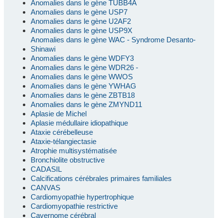
Anomalies dans le gène TUBB4A
Anomalies dans le gène USP7
Anomalies dans le gène U2AF2
Anomalies dans le gène USP9X
Anomalies dans le gène WAC - Syndrome Desanto-
Shinawi
Anomalies dans le gène WDFY3
Anomalies dans le gène WDR26 -
Anomalies dans le gène WWOS
Anomalies dans le gène YWHAG
Anomalies dans le gène ZBTB18
Anomalies dans le gène ZMYND11
Aplasie de Michel
Aplasie médullaire idiopathique
Ataxie cérébelleuse
Ataxie-télangiectasie
Atrophie multisystématisée
Bronchiolite obstructive
CADASIL
Calcifications cérébrales primaires familiales
CANVAS
Cardiomyopathie hypertrophique
Cardiomyopathie restrictive
Cavernome cérébral