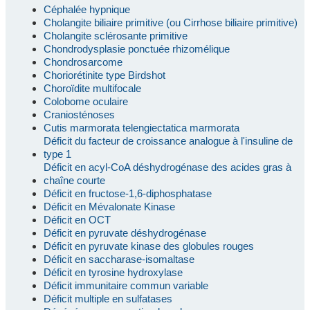
Céphalée hypnique
Cholangite biliaire primitive (ou Cirrhose biliaire primitive)
Cholangite sclérosante primitive
Chondrodysplasie ponctuée rhizomélique
Chondrosarcome
Choriorétinite type Birdshot
Choroïdite multifocale
Colobome oculaire
Craniosténoses
Cutis marmorata telengiectatica marmorata
Déficit du facteur de croissance analogue à l'insuline de
type 1
Déficit en acyl-CoA déshydrogénase des acides gras à
chaîne courte
Déficit en fructose-1,6-diphosphatase
Déficit en Mévalonate Kinase
Déficit en OCT
Déficit en pyruvate déshydrogénase
Déficit en pyruvate kinase des globules rouges
Déficit en saccharase-isomaltase
Déficit en tyrosine hydroxylase
Déficit immunitaire commun variable
Déficit multiple en sulfatases