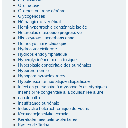
Gliomatose
Gliomes du tronc cérébral
Glycogénoses
Hémangiome vertébral
Hemi-hypertrophie congénitale isolée
Hétéroplasie osseuse progressive
Histiocytose Langerhansienne
Homocystinurie classique
Hydroa vacciniforme
Hydrops endolymphatique
Hyperglycinémie non cétosique
Hyperplasie congénitale des surrénales
Hyperprolinémie
Hypoparathyroïdies rares
Hypotension orthostatique idiopathique
Infection pulmonaire à mycobactéries atypiques
Insensibilité congénitale à la douleur liée à une
canalopathie
Insuffisance surrénale
Iridocyclite hétérochromique de Fuchs
Keratoconjonctivite vernale
Kératodermies palmo-plantaires
Kystes de Tarlov