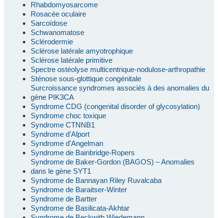
Rhabdomyosarcome
Rosacée oculaire
Sarcoïdose
Schwanomatose
Sclérodermie
Sclérose latérale amyotrophique
Sclérose latérale primitive
Spectre ostéolyse multicentrique-nodulose-arthropathie
Sténose sous-glottique congénitale
Surcroissance syndromes associés à des anomalies du
gène PIK3CA
Syndrome CDG (congenital disorder of glycosylation)
Syndrome choc toxique
Syndrome CTNNB1
Syndrome d'Alport
Syndrome d'Angelman
Syndrome de Bainbridge-Ropers
Syndrome de Baker-Gordon (BAGOS) – Anomalies
dans le gène SYT1
Syndrome de Bannayan Riley Ruvalcaba
Syndrome de Baraitser-Winter
Syndrome de Bartter
Syndrome de Basilicata-Akhtar
Syndrome de Beckwith Wiedemann