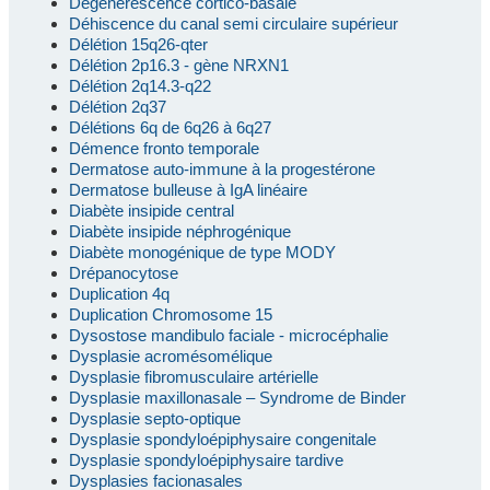
Dégénérescence cortico-basale
Déhiscence du canal semi circulaire supérieur
Délétion 15q26-qter
Délétion 2p16.3 - gène NRXN1
Délétion 2q14.3-q22
Délétion 2q37
Délétions 6q de 6q26 à 6q27
Démence fronto temporale
Dermatose auto-immune à la progestérone
Dermatose bulleuse à IgA linéaire
Diabète insipide central
Diabète insipide néphrogénique
Diabète monogénique de type MODY
Drépanocytose
Duplication 4q
Duplication Chromosome 15
Dysostose mandibulo faciale - microcéphalie
Dysplasie acromésomélique
Dysplasie fibromusculaire artérielle
Dysplasie maxillonasale – Syndrome de Binder
Dysplasie septo-optique
Dysplasie spondyloépiphysaire congenitale
Dysplasie spondyloépiphysaire tardive
Dysplasies facionasales