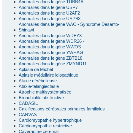
Anomalies dans le gène TUBB4A
Anomalies dans le gène USP7
Anomalies dans le gène U2AF2
Anomalies dans le gène USP9X
Anomalies dans le gène WAC - Syndrome Desanto-
Shinawi
Anomalies dans le gène WDFY3
Anomalies dans le gène WDR26 -
Anomalies dans le gène WWOS
Anomalies dans le gène YWHAG
Anomalies dans le gène ZBTB18
Anomalies dans le gène ZMYND11
Aplasie de Michel
Aplasie médullaire idiopathique
Ataxie cérébelleuse
Ataxie-télangiectasie
Atrophie multisystématisée
Bronchiolite obstructive
CADASIL
Calcifications cérébrales primaires familiales
CANVAS
Cardiomyopathie hypertrophique
Cardiomyopathie restrictive
Cavernome cérébral