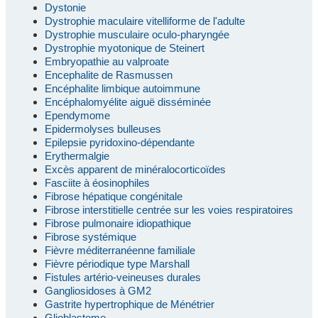
Dystonie
Dystrophie maculaire vitelliforme de l'adulte
Dystrophie musculaire oculo-pharyngée
Dystrophie myotonique de Steinert
Embryopathie au valproate
Encephalite de Rasmussen
Encéphalite limbique autoimmune
Encéphalomyélite aiguë disséminée
Ependymome
Epidermolyses bulleuses
Epilepsie pyridoxino-dépendante
Erythermalgie
Excès apparent de minéralocorticoïdes
Fasciite à éosinophiles
Fibrose hépatique congénitale
Fibrose interstitielle centrée sur les voies respiratoires
Fibrose pulmonaire idiopathique
Fibrose systémique
Fièvre méditerranéenne familiale
Fièvre périodique type Marshall
Fistules artério-veineuses durales
Gangliosidoses à GM2
Gastrite hypertrophique de Ménétrier
Glioblastome