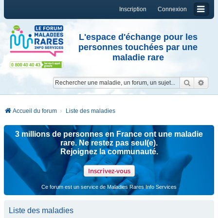
Inscription
Connexion
L'espace d'échange pour les
personnes touchées par une
maladie rare
Reche
Re
Accueil du forum
Liste des maladies
3 millions de personnes en France ont une maladie
rare. Ne restez pas seul(e).
Rejoignez la communauté.
Inscrivez-vous
Ce forum est un service de Maladies Rares Info Services
Liste des maladies