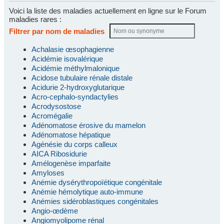
Voici la liste des maladies actuellement en ligne sur le Forum
maladies rares :
Filtrer par nom de maladies
Achalasie œsophagienne
Acidémie isovalérique
Acidémie méthylmalonique
Acidose tubulaire rénale distale
Acidurie 2-hydroxyglutarique
Acro-cephalo-syndactylies
Acrodysostose
Acromégalie
Adénomatose érosive du mamelon
Adénomatose hépatique
Agénésie du corps calleux
AICA Ribosidurie
Amélogenèse imparfaite
Amyloses
Anémie dysérythropoïétique congénitale
Anémie hémolytique auto-immune
Anémies sidéroblastiques congénitales
Angio-œdème
Angiomyolipome rénal