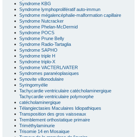
Syndrome KBG
Syndrome lymphoprolifératif auto-immun
Syndrome mégalencéphalie-malformation capillaire
Syndrome Nutcracker
Syndrome Phelan-McDermid
Syndrome POCS
Syndrome Prune Belly
Syndrome Radio-Tartaglia
Syndrome SAPHO
Syndrome triple H
Syndrome triplo-X
Syndrome VACTERL/VATER
Syndromes paranéoplasiques
Synovite villonodulaire
Syringomyélie
Tachycardie ventriculaire catécholaminergique
Tachycardie ventriculaire polymorphe
catécholaminergique
Télangiectasies Maculaires Idiopathiques
Transposition des gros vaisseaux
Tremblement orthostatique primaire
Triméthylaminurie
Trisomie 14 en Mosaique