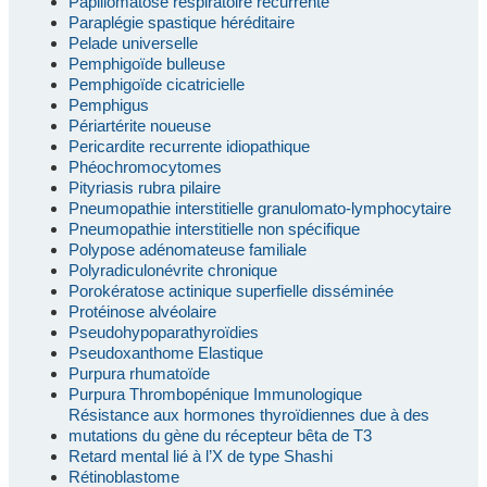
Papillomatose respiratoire récurrente
Paraplégie spastique héréditaire
Pelade universelle
Pemphigoïde bulleuse
Pemphigoïde cicatricielle
Pemphigus
Périartérite noueuse
Pericardite recurrente idiopathique
Phéochromocytomes
Pityriasis rubra pilaire
Pneumopathie interstitielle granulomato-lymphocytaire
Pneumopathie interstitielle non spécifique
Polypose adénomateuse familiale
Polyradiculonévrite chronique
Porokératose actinique superfielle disséminée
Protéinose alvéolaire
Pseudohypoparathyroïdies
Pseudoxanthome Elastique
Purpura rhumatoïde
Purpura Thrombopénique Immunologique
Résistance aux hormones thyroïdiennes due à des
mutations du gène du récepteur bêta de T3
Retard mental lié à l’X de type Shashi
Rétinoblastome