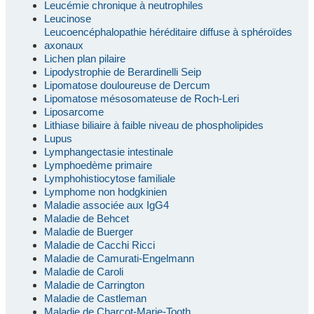
Leucémie chronique à neutrophiles
Leucinose
Leucoencéphalopathie héréditaire diffuse à sphéroïdes
axonaux
Lichen plan pilaire
Lipodystrophie de Berardinelli Seip
Lipomatose douloureuse de Dercum
Lipomatose mésosomateuse de Roch-Leri
Liposarcome
Lithiase biliaire à faible niveau de phospholipides
Lupus
Lymphangectasie intestinale
Lymphoedème primaire
Lymphohistiocytose familiale
Lymphome non hodgkinien
Maladie associée aux IgG4
Maladie de Behcet
Maladie de Buerger
Maladie de Cacchi Ricci
Maladie de Camurati-Engelmann
Maladie de Caroli
Maladie de Carrington
Maladie de Castleman
Maladie de Charcot-Marie-Tooth