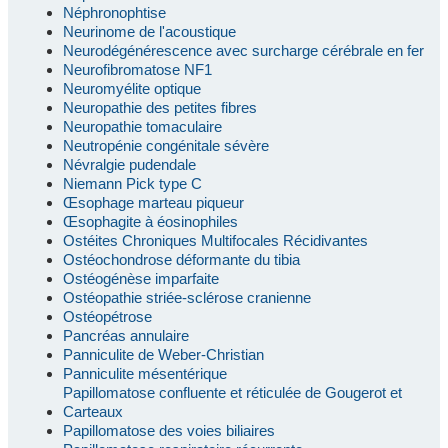
Néphronophtise
Neurinome de l'acoustique
Neurodégénérescence avec surcharge cérébrale en fer
Neurofibromatose NF1
Neuromyélite optique
Neuropathie des petites fibres
Neuropathie tomaculaire
Neutropénie congénitale sévère
Névralgie pudendale
Niemann Pick type C
Œsophage marteau piqueur
Œsophagite à éosinophiles
Ostéites Chroniques Multifocales Récidivantes
Ostéochondrose déformante du tibia
Ostéogénèse imparfaite
Ostéopathie striée-sclérose cranienne
Ostéopétrose
Pancréas annulaire
Panniculite de Weber-Christian
Panniculite mésentérique
Papillomatose confluente et réticulée de Gougerot et
Carteaux
Papillomatose des voies biliaires