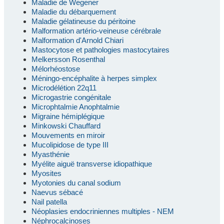
Maladie de Wegener
Maladie du débarquement
Maladie gélatineuse du péritoine
Malformation artério-veineuse cérébrale
Malformation d'Arnold Chiari
Mastocytose et pathologies mastocytaires
Melkersson Rosenthal
Mélorhéostose
Méningo-encéphalite à herpes simplex
Microdélétion 22q11
Microgastrie congénitale
Microphtalmie Anophtalmie
Migraine hémiplégique
Minkowski Chauffard
Mouvements en miroir
Mucolipidose de type III
Myasthénie
Myélite aiguë transverse idiopathique
Myosites
Myotonies du canal sodium
Naevus sébacé
Nail patella
Néoplasies endocriniennes multiples - NEM
Néphrocalcinoses