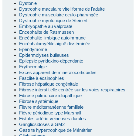
Dystonie
Dystrophie maculaire vitelliforme de l'adulte
Dystrophie musculaire oculo-pharyngée
Dystrophie myotonique de Steinert
Embryopathie au valproate
Encephalite de Rasmussen
Encéphalite limbique autoimmune
Encéphalomyélite aiguë disséminée
Ependymome
Epidermolyses bulleuses
Epilepsie pyridoxino-dépendante
Erythermalgie
Excès apparent de minéralocorticoïdes
Fasciite à éosinophiles
Fibrose hépatique congénitale
Fibrose interstitielle centrée sur les voies respiratoires
Fibrose pulmonaire idiopathique
Fibrose systémique
Fièvre méditerranéenne familiale
Fièvre périodique type Marshall
Fistules artério-veineuses durales
Gangliosidoses à GM2
Gastrite hypertrophique de Ménétrier
Glioblastome