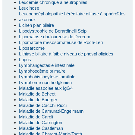
Leucémie chronique à neutrophiles
Leucinose
Leucoencéphalopathie héréditaire diffuse à sphéroïdes
axonaux
Lichen plan pilaire
Lipodystrophie de Berardinelli Seip
Lipomatose douloureuse de Dercum
Lipomatose mésosomateuse de Roch-Leri
Liposarcome
Lithiase biliaire à faible niveau de phospholipides
Lupus
Lymphangectasie intestinale
Lymphoedème primaire
Lymphohistiocytose familiale
Lymphome non hodgkinien
Maladie associée aux IgG4
Maladie de Behcet
Maladie de Buerger
Maladie de Cacchi Ricci
Maladie de Camurati-Engelmann
Maladie de Caroli
Maladie de Carrington
Maladie de Castleman
Maladie de Charcot-Marie-Tooth