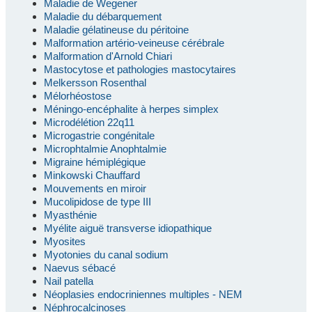
Maladie de Wegener
Maladie du débarquement
Maladie gélatineuse du péritoine
Malformation artério-veineuse cérébrale
Malformation d'Arnold Chiari
Mastocytose et pathologies mastocytaires
Melkersson Rosenthal
Mélorhéostose
Méningo-encéphalite à herpes simplex
Microdélétion 22q11
Microgastrie congénitale
Microphtalmie Anophtalmie
Migraine hémiplégique
Minkowski Chauffard
Mouvements en miroir
Mucolipidose de type III
Myasthénie
Myélite aiguë transverse idiopathique
Myosites
Myotonies du canal sodium
Naevus sébacé
Nail patella
Néoplasies endocriniennes multiples - NEM
Néphrocalcinoses