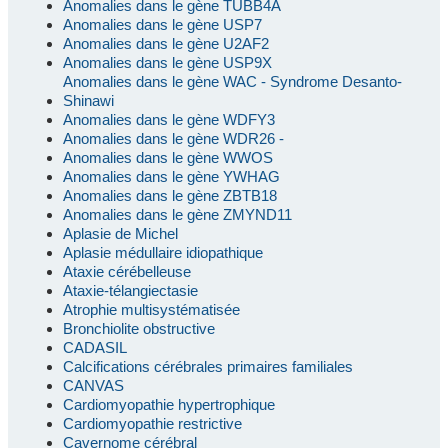
Anomalies dans le gène TUBB4A
Anomalies dans le gène USP7
Anomalies dans le gène U2AF2
Anomalies dans le gène USP9X
Anomalies dans le gène WAC - Syndrome Desanto-
Shinawi
Anomalies dans le gène WDFY3
Anomalies dans le gène WDR26 -
Anomalies dans le gène WWOS
Anomalies dans le gène YWHAG
Anomalies dans le gène ZBTB18
Anomalies dans le gène ZMYND11
Aplasie de Michel
Aplasie médullaire idiopathique
Ataxie cérébelleuse
Ataxie-télangiectasie
Atrophie multisystématisée
Bronchiolite obstructive
CADASIL
Calcifications cérébrales primaires familiales
CANVAS
Cardiomyopathie hypertrophique
Cardiomyopathie restrictive
Cavernome cérébral