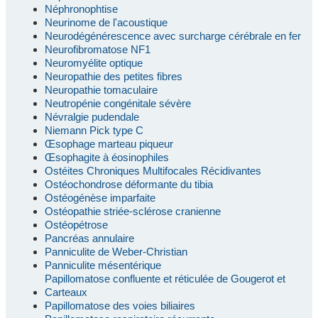
Néphronophtise
Neurinome de l'acoustique
Neurodégénérescence avec surcharge cérébrale en fer
Neurofibromatose NF1
Neuromyélite optique
Neuropathie des petites fibres
Neuropathie tomaculaire
Neutropénie congénitale sévère
Névralgie pudendale
Niemann Pick type C
Œsophage marteau piqueur
Œsophagite à éosinophiles
Ostéites Chroniques Multifocales Récidivantes
Ostéochondrose déformante du tibia
Ostéogénèse imparfaite
Ostéopathie striée-sclérose cranienne
Ostéopétrose
Pancréas annulaire
Panniculite de Weber-Christian
Panniculite mésentérique
Papillomatose confluente et réticulée de Gougerot et
Carteaux
Papillomatose des voies biliaires