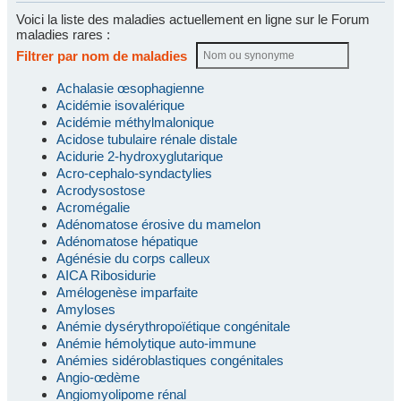
Voici la liste des maladies actuellement en ligne sur le Forum
maladies rares :
Filtrer par nom de maladies
Achalasie œsophagienne
Acidémie isovalérique
Acidémie méthylmalonique
Acidose tubulaire rénale distale
Acidurie 2-hydroxyglutarique
Acro-cephalo-syndactylies
Acrodysostose
Acromégalie
Adénomatose érosive du mamelon
Adénomatose hépatique
Agénésie du corps calleux
AICA Ribosidurie
Amélogenèse imparfaite
Amyloses
Anémie dysérythropoïétique congénitale
Anémie hémolytique auto-immune
Anémies sidéroblastiques congénitales
Angio-œdème
Angiomyolipome rénal