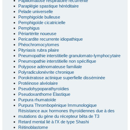
Papillomatose respiratoire récurrente
Paraplégie spastique héréditaire
Pelade universelle
Pemphigoïde bulleuse
Pemphigoïde cicatricielle
Pemphigus
Périartérite noueuse
Pericardite recurrente idiopathique
Phéochromocytomes
Pityriasis rubra pilaire
Pneumopathie interstitielle granulomato-lymphocytaire
Pneumopathie interstitielle non spécifique
Polypose adénomateuse familiale
Polyradiculonévrite chronique
Porokératose actinique superfielle disséminée
Protéinose alvéolaire
Pseudohypoparathyroïdies
Pseudoxanthome Elastique
Purpura rhumatoïde
Purpura Thrombopénique Immunologique
Résistance aux hormones thyroïdiennes due à des
mutations du gène du récepteur bêta de T3
Retard mental lié à l’X de type Shashi
Rétinoblastome