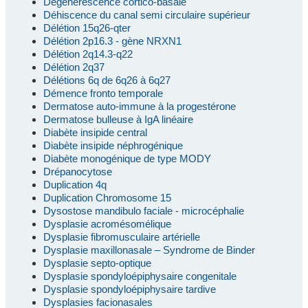
Dégénérescence cortico-basale
Déhiscence du canal semi circulaire supérieur
Délétion 15q26-qter
Délétion 2p16.3 - gène NRXN1
Délétion 2q14.3-q22
Délétion 2q37
Délétions 6q de 6q26 à 6q27
Démence fronto temporale
Dermatose auto-immune à la progestérone
Dermatose bulleuse à IgA linéaire
Diabète insipide central
Diabète insipide néphrogénique
Diabète monogénique de type MODY
Drépanocytose
Duplication 4q
Duplication Chromosome 15
Dysostose mandibulo faciale - microcéphalie
Dysplasie acromésomélique
Dysplasie fibromusculaire artérielle
Dysplasie maxillonasale – Syndrome de Binder
Dysplasie septo-optique
Dysplasie spondyloépiphysaire congenitale
Dysplasie spondyloépiphysaire tardive
Dysplasies facionasales