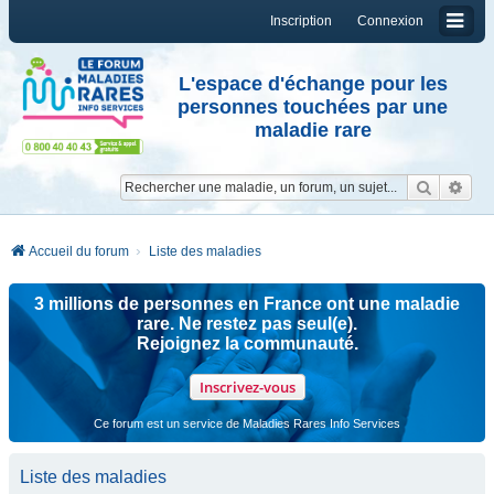
Inscription
Connexion
L'espace d'échange pour les
personnes touchées par une
maladie rare
Reche
Re
Accueil du forum
Liste des maladies
3 millions de personnes en France ont une maladie
rare. Ne restez pas seul(e).
Rejoignez la communauté.
Inscrivez-vous
Ce forum est un service de Maladies Rares Info Services
Liste des maladies