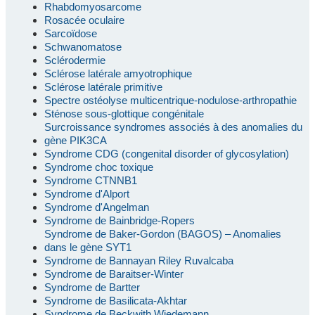
Rhabdomyosarcome
Rosacée oculaire
Sarcoïdose
Schwanomatose
Sclérodermie
Sclérose latérale amyotrophique
Sclérose latérale primitive
Spectre ostéolyse multicentrique-nodulose-arthropathie
Sténose sous-glottique congénitale
Surcroissance syndromes associés à des anomalies du
gène PIK3CA
Syndrome CDG (congenital disorder of glycosylation)
Syndrome choc toxique
Syndrome CTNNB1
Syndrome d'Alport
Syndrome d'Angelman
Syndrome de Bainbridge-Ropers
Syndrome de Baker-Gordon (BAGOS) – Anomalies
dans le gène SYT1
Syndrome de Bannayan Riley Ruvalcaba
Syndrome de Baraitser-Winter
Syndrome de Bartter
Syndrome de Basilicata-Akhtar
Syndrome de Beckwith Wiedemann