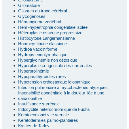
Gliomatose
Gliomes du tronc cérébral
Glycogénoses
Hémangiome vertébral
Hemi-hypertrophie congénitale isolée
Hétéroplasie osseuse progressive
Histiocytose Langerhansienne
Homocystinurie classique
Hydroa vacciniforme
Hydrops endolymphatique
Hyperglycinémie non cétosique
Hyperplasie congénitale des surrénales
Hyperprolinémie
Hypoparathyroïdies rares
Hypotension orthostatique idiopathique
Infection pulmonaire à mycobactéries atypiques
Insensibilité congénitale à la douleur liée à une
canalopathie
Insuffisance surrénale
Iridocyclite hétérochromique de Fuchs
Keratoconjonctivite vernale
Kératodermies palmo-plantaires
Kystes de Tarlov