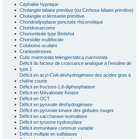
Céphalée hypnique
Cholangite biliaire primitive (ou Cirrhose biliaire primitive)
Cholangite sclérosante primitive
Chondrodysplasie ponctuée rhizomélique
Chondrosarcome
Choriorétinite type Birdshot
Choroïdite multifocale
Colobome oculaire
Craniosténoses
Cutis marmorata telengiectatica marmorata
Déficit du facteur de croissance analogue à l'insuline de
type 1
Déficit en acyl-CoA déshydrogénase des acides gras à
chaîne courte
Déficit en fructose-1,6-diphosphatase
Déficit en Mévalonate Kinase
Déficit en OCT
Déficit en pyruvate déshydrogénase
Déficit en pyruvate kinase des globules rouges
Déficit en saccharase-isomaltase
Déficit en tyrosine hydroxylase
Déficit immunitaire commun variable
Déficit multiple en sulfatases