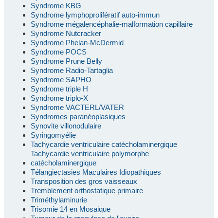
Syndrome KBG
Syndrome lymphoprolifératif auto-immun
Syndrome mégalencéphalie-malformation capillaire
Syndrome Nutcracker
Syndrome Phelan-McDermid
Syndrome POCS
Syndrome Prune Belly
Syndrome Radio-Tartaglia
Syndrome SAPHO
Syndrome triple H
Syndrome triplo-X
Syndrome VACTERL/VATER
Syndromes paranéoplasiques
Synovite villonodulaire
Syringomyélie
Tachycardie ventriculaire catécholaminergique
Tachycardie ventriculaire polymorphe
catécholaminergique
Télangiectasies Maculaires Idiopathiques
Transposition des gros vaisseaux
Tremblement orthostatique primaire
Triméthylaminurie
Trisomie 14 en Mosaique