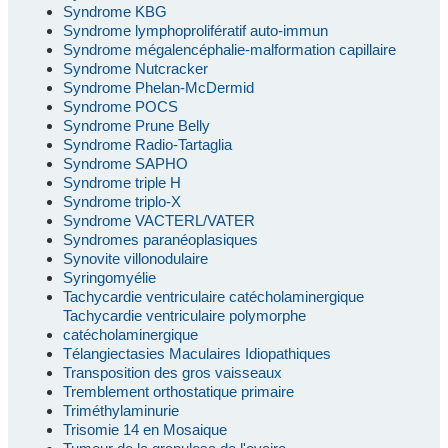
Syndrome KBG
Syndrome lymphoprolifératif auto-immun
Syndrome mégalencéphalie-malformation capillaire
Syndrome Nutcracker
Syndrome Phelan-McDermid
Syndrome POCS
Syndrome Prune Belly
Syndrome Radio-Tartaglia
Syndrome SAPHO
Syndrome triple H
Syndrome triplo-X
Syndrome VACTERL/VATER
Syndromes paranéoplasiques
Synovite villonodulaire
Syringomyélie
Tachycardie ventriculaire catécholaminergique
Tachycardie ventriculaire polymorphe
catécholaminergique
Télangiectasies Maculaires Idiopathiques
Transposition des gros vaisseaux
Tremblement orthostatique primaire
Triméthylaminurie
Trisomie 14 en Mosaique