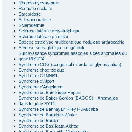
Rhabdomyosarcome
Rosacée oculaire
Sarcoïdose
Schwanomatose
Sclérodermie
Sclérose latérale amyotrophique
Sclérose latérale primitive
Spectre ostéolyse multicentrique-nodulose-arthropathie
Sténose sous-glottique congénitale
Surcroissance syndromes associés à des anomalies du
gène PIK3CA
Syndrome CDG (congenital disorder of glycosylation)
Syndrome choc toxique
Syndrome CTNNB1
Syndrome d'Alport
Syndrome d'Angelman
Syndrome de Bainbridge-Ropers
Syndrome de Baker-Gordon (BAGOS) – Anomalies
dans le gène SYT1
Syndrome de Bannayan Riley Ruvalcaba
Syndrome de Baraitser-Winter
Syndrome de Bartter
Syndrome de Basilicata-Akhtar
Syndrome de Beckwith Wiedemann