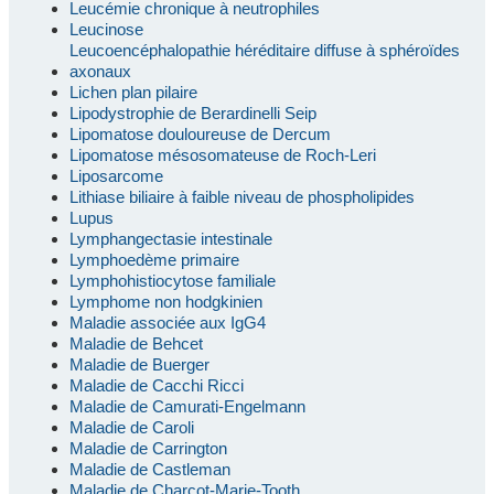
Leucémie chronique à neutrophiles
Leucinose
Leucoencéphalopathie héréditaire diffuse à sphéroïdes
axonaux
Lichen plan pilaire
Lipodystrophie de Berardinelli Seip
Lipomatose douloureuse de Dercum
Lipomatose mésosomateuse de Roch-Leri
Liposarcome
Lithiase biliaire à faible niveau de phospholipides
Lupus
Lymphangectasie intestinale
Lymphoedème primaire
Lymphohistiocytose familiale
Lymphome non hodgkinien
Maladie associée aux IgG4
Maladie de Behcet
Maladie de Buerger
Maladie de Cacchi Ricci
Maladie de Camurati-Engelmann
Maladie de Caroli
Maladie de Carrington
Maladie de Castleman
Maladie de Charcot-Marie-Tooth