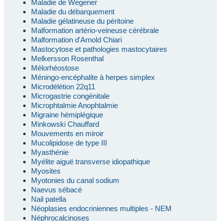
Maladie de Wegener
Maladie du débarquement
Maladie gélatineuse du péritoine
Malformation artério-veineuse cérébrale
Malformation d'Arnold Chiari
Mastocytose et pathologies mastocytaires
Melkersson Rosenthal
Mélorhéostose
Méningo-encéphalite à herpes simplex
Microdélétion 22q11
Microgastrie congénitale
Microphtalmie Anophtalmie
Migraine hémiplégique
Minkowski Chauffard
Mouvements en miroir
Mucolipidose de type III
Myasthénie
Myélite aiguë transverse idiopathique
Myosites
Myotonies du canal sodium
Naevus sébacé
Nail patella
Néoplasies endocriniennes multiples - NEM
Néphrocalcinoses