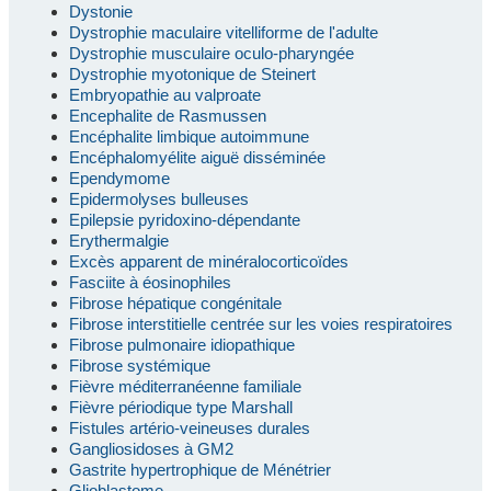
Dystonie
Dystrophie maculaire vitelliforme de l'adulte
Dystrophie musculaire oculo-pharyngée
Dystrophie myotonique de Steinert
Embryopathie au valproate
Encephalite de Rasmussen
Encéphalite limbique autoimmune
Encéphalomyélite aiguë disséminée
Ependymome
Epidermolyses bulleuses
Epilepsie pyridoxino-dépendante
Erythermalgie
Excès apparent de minéralocorticoïdes
Fasciite à éosinophiles
Fibrose hépatique congénitale
Fibrose interstitielle centrée sur les voies respiratoires
Fibrose pulmonaire idiopathique
Fibrose systémique
Fièvre méditerranéenne familiale
Fièvre périodique type Marshall
Fistules artério-veineuses durales
Gangliosidoses à GM2
Gastrite hypertrophique de Ménétrier
Glioblastome