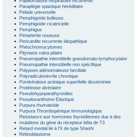
Papillomatose respiratoire récurrente
Paraplégie spastique héréditaire
Pelade universelle
Pemphigoïde bulleuse
Pemphigoïde cicatricielle
Pemphigus
Périartérite noueuse
Pericardite recurrente idiopathique
Phéochromocytomes
Pityriasis rubra pilaire
Pneumopathie interstitielle granulomato-lymphocytaire
Pneumopathie interstitielle non spécifique
Polypose adénomateuse familiale
Polyradiculonévrite chronique
Porokératose actinique superfielle disséminée
Protéinose alvéolaire
Pseudohypoparathyroïdies
Pseudoxanthome Elastique
Purpura rhumatoïde
Purpura Thrombopénique Immunologique
Résistance aux hormones thyroïdiennes due à des
mutations du gène du récepteur bêta de T3
Retard mental lié à l’X de type Shashi
Rétinoblastome