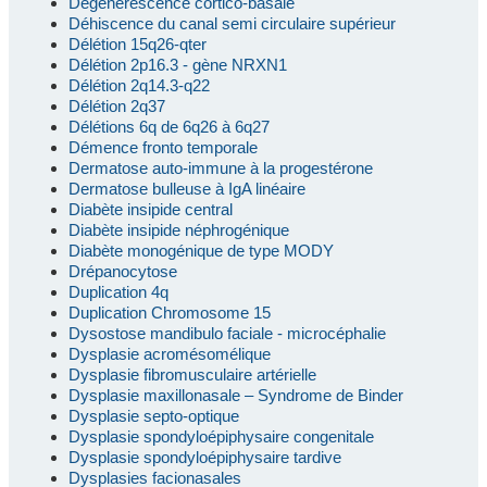
Dégénérescence cortico-basale
Déhiscence du canal semi circulaire supérieur
Délétion 15q26-qter
Délétion 2p16.3 - gène NRXN1
Délétion 2q14.3-q22
Délétion 2q37
Délétions 6q de 6q26 à 6q27
Démence fronto temporale
Dermatose auto-immune à la progestérone
Dermatose bulleuse à IgA linéaire
Diabète insipide central
Diabète insipide néphrogénique
Diabète monogénique de type MODY
Drépanocytose
Duplication 4q
Duplication Chromosome 15
Dysostose mandibulo faciale - microcéphalie
Dysplasie acromésomélique
Dysplasie fibromusculaire artérielle
Dysplasie maxillonasale – Syndrome de Binder
Dysplasie septo-optique
Dysplasie spondyloépiphysaire congenitale
Dysplasie spondyloépiphysaire tardive
Dysplasies facionasales