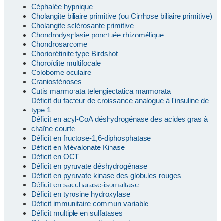
Céphalée hypnique
Cholangite biliaire primitive (ou Cirrhose biliaire primitive)
Cholangite sclérosante primitive
Chondrodysplasie ponctuée rhizomélique
Chondrosarcome
Choriorétinite type Birdshot
Choroïdite multifocale
Colobome oculaire
Craniosténoses
Cutis marmorata telengiectatica marmorata
Déficit du facteur de croissance analogue à l'insuline de
type 1
Déficit en acyl-CoA déshydrogénase des acides gras à
chaîne courte
Déficit en fructose-1,6-diphosphatase
Déficit en Mévalonate Kinase
Déficit en OCT
Déficit en pyruvate déshydrogénase
Déficit en pyruvate kinase des globules rouges
Déficit en saccharase-isomaltase
Déficit en tyrosine hydroxylase
Déficit immunitaire commun variable
Déficit multiple en sulfatases