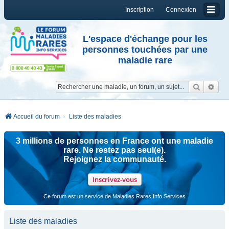
Inscription
Connexion
L'espace d'échange pour les
personnes touchées par une
maladie rare
Reche
Re
Accueil du forum
Liste des maladies
3 millions de personnes en France ont une maladie
rare. Ne restez pas seul(e).
Rejoignez la communauté.
Inscrivez-vous
Ce forum est un service de Maladies Rares Info Services
Liste des maladies