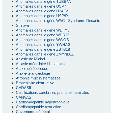
Anomalies dans le gène TUBB4A
Anomalies dans le gène USP7
Anomalies dans le gène U2AF2
Anomalies dans le gène USP9X
Anomalies dans le gène WAC - Syndrome Desanto-
Shinawi
Anomalies dans le gène WDFY3
Anomalies dans le gène WDR26 -
Anomalies dans le gène WWOS
Anomalies dans le gène YWHAG
Anomalies dans le gène ZBTB18
Anomalies dans le gène ZMYND11
Aplasie de Michel
Aplasie médullaire idiopathique
Ataxie cérébelleuse
Ataxie-télangiectasie
Atrophie multisystématisée
Bronchiolite obstructive
CADASIL
Calcifications cérébrales primaires familiales
CANVAS
Cardiomyopathie hypertrophique
Cardiomyopathie restrictive
Cavernome cérébral