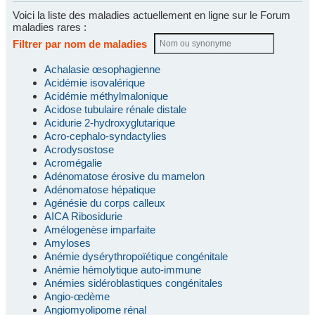
Voici la liste des maladies actuellement en ligne sur le Forum
maladies rares :
Filtrer par nom de maladies
Achalasie œsophagienne
Acidémie isovalérique
Acidémie méthylmalonique
Acidose tubulaire rénale distale
Acidurie 2-hydroxyglutarique
Acro-cephalo-syndactylies
Acrodysostose
Acromégalie
Adénomatose érosive du mamelon
Adénomatose hépatique
Agénésie du corps calleux
AICA Ribosidurie
Amélogenèse imparfaite
Amyloses
Anémie dysérythropoïétique congénitale
Anémie hémolytique auto-immune
Anémies sidéroblastiques congénitales
Angio-œdème
Angiomyolipome rénal