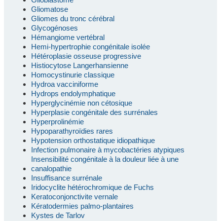
Gliomatose
Gliomes du tronc cérébral
Glycogénoses
Hémangiome vertébral
Hemi-hypertrophie congénitale isolée
Hétéroplasie osseuse progressive
Histiocytose Langerhansienne
Homocystinurie classique
Hydroa vacciniforme
Hydrops endolymphatique
Hyperglycinémie non cétosique
Hyperplasie congénitale des surrénales
Hyperprolinémie
Hypoparathyroïdies rares
Hypotension orthostatique idiopathique
Infection pulmonaire à mycobactéries atypiques
Insensibilité congénitale à la douleur liée à une
canalopathie
Insuffisance surrénale
Iridocyclite hétérochromique de Fuchs
Keratoconjonctivite vernale
Kératodermies palmo-plantaires
Kystes de Tarlov