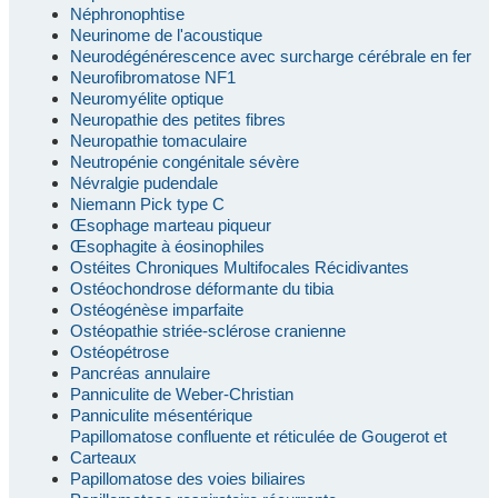
Néphronophtise
Neurinome de l'acoustique
Neurodégénérescence avec surcharge cérébrale en fer
Neurofibromatose NF1
Neuromyélite optique
Neuropathie des petites fibres
Neuropathie tomaculaire
Neutropénie congénitale sévère
Névralgie pudendale
Niemann Pick type C
Œsophage marteau piqueur
Œsophagite à éosinophiles
Ostéites Chroniques Multifocales Récidivantes
Ostéochondrose déformante du tibia
Ostéogénèse imparfaite
Ostéopathie striée-sclérose cranienne
Ostéopétrose
Pancréas annulaire
Panniculite de Weber-Christian
Panniculite mésentérique
Papillomatose confluente et réticulée de Gougerot et
Carteaux
Papillomatose des voies biliaires