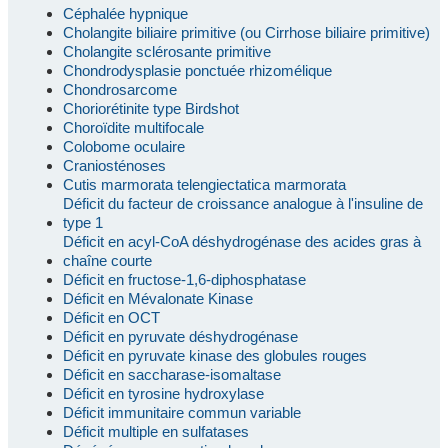
Céphalée hypnique
Cholangite biliaire primitive (ou Cirrhose biliaire primitive)
Cholangite sclérosante primitive
Chondrodysplasie ponctuée rhizomélique
Chondrosarcome
Choriorétinite type Birdshot
Choroïdite multifocale
Colobome oculaire
Craniosténoses
Cutis marmorata telengiectatica marmorata
Déficit du facteur de croissance analogue à l'insuline de
type 1
Déficit en acyl-CoA déshydrogénase des acides gras à
chaîne courte
Déficit en fructose-1,6-diphosphatase
Déficit en Mévalonate Kinase
Déficit en OCT
Déficit en pyruvate déshydrogénase
Déficit en pyruvate kinase des globules rouges
Déficit en saccharase-isomaltase
Déficit en tyrosine hydroxylase
Déficit immunitaire commun variable
Déficit multiple en sulfatases