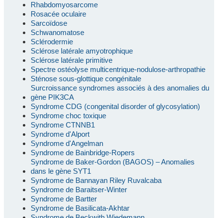
Rhabdomyosarcome
Rosacée oculaire
Sarcoïdose
Schwanomatose
Sclérodermie
Sclérose latérale amyotrophique
Sclérose latérale primitive
Spectre ostéolyse multicentrique-nodulose-arthropathie
Sténose sous-glottique congénitale
Surcroissance syndromes associés à des anomalies du
gène PIK3CA
Syndrome CDG (congenital disorder of glycosylation)
Syndrome choc toxique
Syndrome CTNNB1
Syndrome d'Alport
Syndrome d'Angelman
Syndrome de Bainbridge-Ropers
Syndrome de Baker-Gordon (BAGOS) – Anomalies
dans le gène SYT1
Syndrome de Bannayan Riley Ruvalcaba
Syndrome de Baraitser-Winter
Syndrome de Bartter
Syndrome de Basilicata-Akhtar
Syndrome de Beckwith Wiedemann