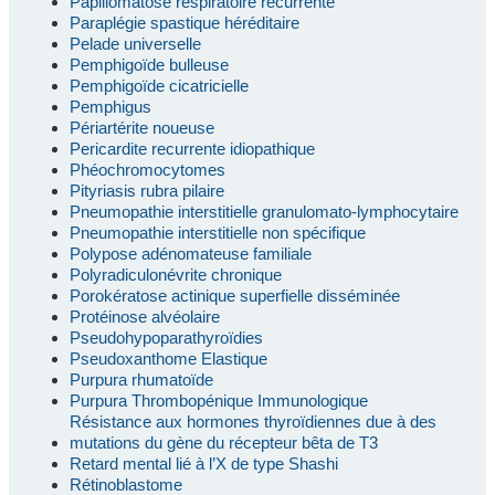
Papillomatose respiratoire récurrente
Paraplégie spastique héréditaire
Pelade universelle
Pemphigoïde bulleuse
Pemphigoïde cicatricielle
Pemphigus
Périartérite noueuse
Pericardite recurrente idiopathique
Phéochromocytomes
Pityriasis rubra pilaire
Pneumopathie interstitielle granulomato-lymphocytaire
Pneumopathie interstitielle non spécifique
Polypose adénomateuse familiale
Polyradiculonévrite chronique
Porokératose actinique superfielle disséminée
Protéinose alvéolaire
Pseudohypoparathyroïdies
Pseudoxanthome Elastique
Purpura rhumatoïde
Purpura Thrombopénique Immunologique
Résistance aux hormones thyroïdiennes due à des
mutations du gène du récepteur bêta de T3
Retard mental lié à l’X de type Shashi
Rétinoblastome