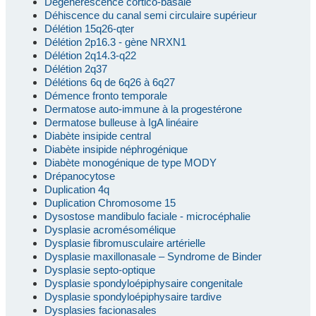
Dégénérescence cortico-basale
Déhiscence du canal semi circulaire supérieur
Délétion 15q26-qter
Délétion 2p16.3 - gène NRXN1
Délétion 2q14.3-q22
Délétion 2q37
Délétions 6q de 6q26 à 6q27
Démence fronto temporale
Dermatose auto-immune à la progestérone
Dermatose bulleuse à IgA linéaire
Diabète insipide central
Diabète insipide néphrogénique
Diabète monogénique de type MODY
Drépanocytose
Duplication 4q
Duplication Chromosome 15
Dysostose mandibulo faciale - microcéphalie
Dysplasie acromésomélique
Dysplasie fibromusculaire artérielle
Dysplasie maxillonasale – Syndrome de Binder
Dysplasie septo-optique
Dysplasie spondyloépiphysaire congenitale
Dysplasie spondyloépiphysaire tardive
Dysplasies facionasales