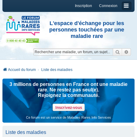
Inscription
Connexion
L'espace d'échange pour les
personnes touchées par une
maladie rare
Reche
Re
Accueil du forum
Liste des maladies
3 millions de personnes en France ont une maladie
rare. Ne restez pas seul(e).
Rejoignez la communauté.
Inscrivez-vous
Ce forum est un service de Maladies Rares Info Services
Liste des maladies