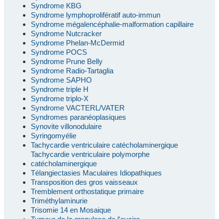
Syndrome KBG
Syndrome lymphoprolifératif auto-immun
Syndrome mégalencéphalie-malformation capillaire
Syndrome Nutcracker
Syndrome Phelan-McDermid
Syndrome POCS
Syndrome Prune Belly
Syndrome Radio-Tartaglia
Syndrome SAPHO
Syndrome triple H
Syndrome triplo-X
Syndrome VACTERL/VATER
Syndromes paranéoplasiques
Synovite villonodulaire
Syringomyélie
Tachycardie ventriculaire catécholaminergique
Tachycardie ventriculaire polymorphe
catécholaminergique
Télangiectasies Maculaires Idiopathiques
Transposition des gros vaisseaux
Tremblement orthostatique primaire
Triméthylaminurie
Trisomie 14 en Mosaique