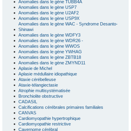
Anomalies dans le gène TUBB4A
Anomalies dans le gène USP7
Anomalies dans le gène U2AF2
Anomalies dans le gène USP9X
Anomalies dans le gène WAC - Syndrome Desanto-
Shinawi
Anomalies dans le gène WDFY3
Anomalies dans le gène WDR26 -
Anomalies dans le gène WWOS
Anomalies dans le gène YWHAG
Anomalies dans le gène ZBTB18
Anomalies dans le gène ZMYND11
Aplasie de Michel
Aplasie médullaire idiopathique
Ataxie cérébelleuse
Ataxie-télangiectasie
Atrophie multisystématisée
Bronchiolite obstructive
CADASIL
Calcifications cérébrales primaires familiales
CANVAS
Cardiomyopathie hypertrophique
Cardiomyopathie restrictive
Cavernome cérébral