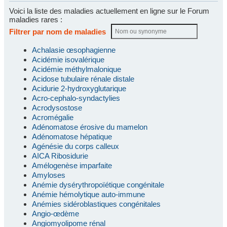
Voici la liste des maladies actuellement en ligne sur le Forum
maladies rares :
Filtrer par nom de maladies
Achalasie œsophagienne
Acidémie isovalérique
Acidémie méthylmalonique
Acidose tubulaire rénale distale
Acidurie 2-hydroxyglutarique
Acro-cephalo-syndactylies
Acrodysostose
Acromégalie
Adénomatose érosive du mamelon
Adénomatose hépatique
Agénésie du corps calleux
AICA Ribosidurie
Amélogenèse imparfaite
Amyloses
Anémie dysérythropoïétique congénitale
Anémie hémolytique auto-immune
Anémies sidéroblastiques congénitales
Angio-œdème
Angiomyolipome rénal