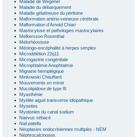
Maladie de Wegener
Maladie du débarquement
Maladie gélatineuse du péritoine
Malformation artério-veineuse cérébrale
Malformation d'Arnold Chiari
Mastocytose et pathologies mastocytaires
Melkersson Rosenthal
Mélorhéostose
Méningo-encéphalite à herpes simplex
Microdélétion 22q11
Microgastrie congénitale
Microphtalmie Anophtalmie
Migraine hémiplégique
Minkowski Chauffard
Mouvements en miroir
Mucolipidose de type III
Myasthénie
Myélite aiguë transverse idiopathique
Myosites
Myotonies du canal sodium
Naevus sébacé
Nail patella
Néoplasies endocriniennes multiples - NEM
Néphrocalcinoses