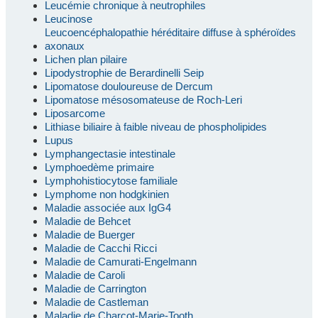
Leucémie chronique à neutrophiles
Leucinose
Leucoencéphalopathie héréditaire diffuse à sphéroïdes
axonaux
Lichen plan pilaire
Lipodystrophie de Berardinelli Seip
Lipomatose douloureuse de Dercum
Lipomatose mésosomateuse de Roch-Leri
Liposarcome
Lithiase biliaire à faible niveau de phospholipides
Lupus
Lymphangectasie intestinale
Lymphoedème primaire
Lymphohistiocytose familiale
Lymphome non hodgkinien
Maladie associée aux IgG4
Maladie de Behcet
Maladie de Buerger
Maladie de Cacchi Ricci
Maladie de Camurati-Engelmann
Maladie de Caroli
Maladie de Carrington
Maladie de Castleman
Maladie de Charcot-Marie-Tooth