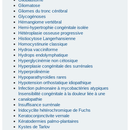
Gliomatose
Gliomes du tronc cérébral
Glycogénoses
Hémangiome vertébral
Hemi-hypertrophie congénitale isolée
Hétéroplasie osseuse progressive
Histiocytose Langerhansienne
Homocystinurie classique
Hydroa vacciniforme
Hydrops endolymphatique
Hyperglycinémie non cétosique
Hyperplasie congénitale des surrénales
Hyperprolinémie
Hypoparathyroïdies rares
Hypotension orthostatique idiopathique
Infection pulmonaire à mycobactéries atypiques
Insensibilité congénitale à la douleur liée à une
canalopathie
Insuffisance surrénale
Iridocyclite hétérochromique de Fuchs
Keratoconjonctivite vernale
Kératodermies palmo-plantaires
Kystes de Tarlov