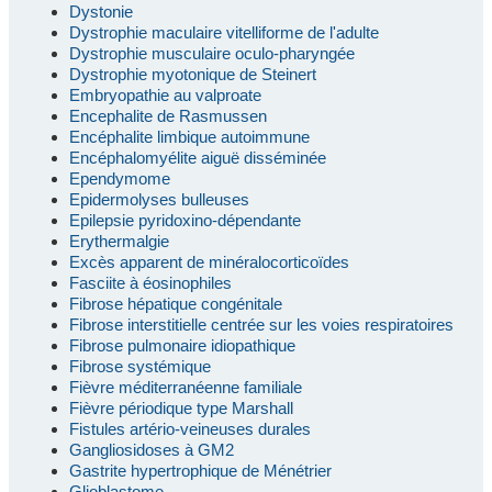
Dystonie
Dystrophie maculaire vitelliforme de l'adulte
Dystrophie musculaire oculo-pharyngée
Dystrophie myotonique de Steinert
Embryopathie au valproate
Encephalite de Rasmussen
Encéphalite limbique autoimmune
Encéphalomyélite aiguë disséminée
Ependymome
Epidermolyses bulleuses
Epilepsie pyridoxino-dépendante
Erythermalgie
Excès apparent de minéralocorticoïdes
Fasciite à éosinophiles
Fibrose hépatique congénitale
Fibrose interstitielle centrée sur les voies respiratoires
Fibrose pulmonaire idiopathique
Fibrose systémique
Fièvre méditerranéenne familiale
Fièvre périodique type Marshall
Fistules artério-veineuses durales
Gangliosidoses à GM2
Gastrite hypertrophique de Ménétrier
Glioblastome