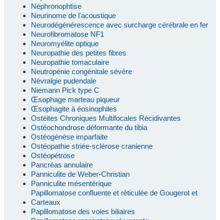
Néphronophtise
Neurinome de l'acoustique
Neurodégénérescence avec surcharge cérébrale en fer
Neurofibromatose NF1
Neuromyélite optique
Neuropathie des petites fibres
Neuropathie tomaculaire
Neutropénie congénitale sévère
Névralgie pudendale
Niemann Pick type C
Œsophage marteau piqueur
Œsophagite à éosinophiles
Ostéites Chroniques Multifocales Récidivantes
Ostéochondrose déformante du tibia
Ostéogénèse imparfaite
Ostéopathie striée-sclérose cranienne
Ostéopétrose
Pancréas annulaire
Panniculite de Weber-Christian
Panniculite mésentérique
Papillomatose confluente et réticulée de Gougerot et
Carteaux
Papillomatose des voies biliaires