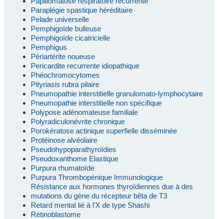
Papillomatose respiratoire récurrente
Paraplégie spastique héréditaire
Pelade universelle
Pemphigoïde bulleuse
Pemphigoïde cicatricielle
Pemphigus
Périartérite noueuse
Pericardite recurrente idiopathique
Phéochromocytomes
Pityriasis rubra pilaire
Pneumopathie interstitielle granulomato-lymphocytaire
Pneumopathie interstitielle non spécifique
Polypose adénomateuse familiale
Polyradiculonévrite chronique
Porokératose actinique superfielle disséminée
Protéinose alvéolaire
Pseudohypoparathyroïdies
Pseudoxanthome Elastique
Purpura rhumatoïde
Purpura Thrombopénique Immunologique
Résistance aux hormones thyroïdiennes due à des
mutations du gène du récepteur bêta de T3
Retard mental lié à l’X de type Shashi
Rétinoblastome