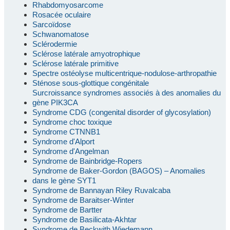
Rhabdomyosarcome
Rosacée oculaire
Sarcoïdose
Schwanomatose
Sclérodermie
Sclérose latérale amyotrophique
Sclérose latérale primitive
Spectre ostéolyse multicentrique-nodulose-arthropathie
Sténose sous-glottique congénitale
Surcroissance syndromes associés à des anomalies du
gène PIK3CA
Syndrome CDG (congenital disorder of glycosylation)
Syndrome choc toxique
Syndrome CTNNB1
Syndrome d'Alport
Syndrome d'Angelman
Syndrome de Bainbridge-Ropers
Syndrome de Baker-Gordon (BAGOS) – Anomalies
dans le gène SYT1
Syndrome de Bannayan Riley Ruvalcaba
Syndrome de Baraitser-Winter
Syndrome de Bartter
Syndrome de Basilicata-Akhtar
Syndrome de Beckwith Wiedemann