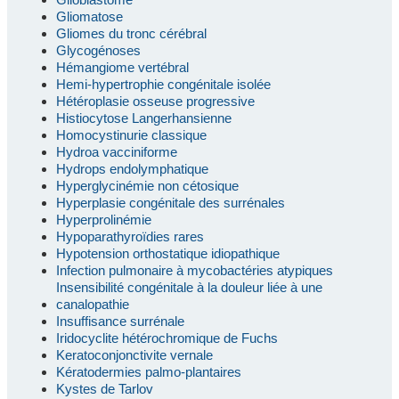
Gliomatose
Gliomes du tronc cérébral
Glycogénoses
Hémangiome vertébral
Hemi-hypertrophie congénitale isolée
Hétéroplasie osseuse progressive
Histiocytose Langerhansienne
Homocystinurie classique
Hydroa vacciniforme
Hydrops endolymphatique
Hyperglycinémie non cétosique
Hyperplasie congénitale des surrénales
Hyperprolinémie
Hypoparathyroïdies rares
Hypotension orthostatique idiopathique
Infection pulmonaire à mycobactéries atypiques
Insensibilité congénitale à la douleur liée à une
canalopathie
Insuffisance surrénale
Iridocyclite hétérochromique de Fuchs
Keratoconjonctivite vernale
Kératodermies palmo-plantaires
Kystes de Tarlov