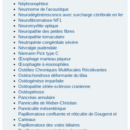
Néphronophtise
Neurinome de l'acoustique
Neurodégénérescence avec surcharge cérébrale en fer
Neurofibromatose NF1
Neuromyélite optique
Neuropathie des petites fibres
Neuropathie tomaculaire
Neutropénie congénitale sévère
Névralgie pudendale
Niemann Pick type C
Œsophage marteau piqueur
Œsophagite à éosinophiles
Ostéites Chroniques Multifocales Récidivantes
Ostéochondrose déformante du tibia
Ostéogénèse imparfaite
Ostéopathie striée-sclérose cranienne
Ostéopétrose
Pancréas annulaire
Panniculite de Weber-Christian
Panniculite mésentérique
Papillomatose confluente et réticulée de Gougerot et
Carteaux
Papillomatose des voies biliaires