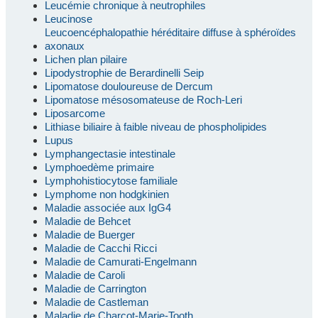
Leucémie chronique à neutrophiles
Leucinose
Leucoencéphalopathie héréditaire diffuse à sphéroïdes
axonaux
Lichen plan pilaire
Lipodystrophie de Berardinelli Seip
Lipomatose douloureuse de Dercum
Lipomatose mésosomateuse de Roch-Leri
Liposarcome
Lithiase biliaire à faible niveau de phospholipides
Lupus
Lymphangectasie intestinale
Lymphoedème primaire
Lymphohistiocytose familiale
Lymphome non hodgkinien
Maladie associée aux IgG4
Maladie de Behcet
Maladie de Buerger
Maladie de Cacchi Ricci
Maladie de Camurati-Engelmann
Maladie de Caroli
Maladie de Carrington
Maladie de Castleman
Maladie de Charcot-Marie-Tooth