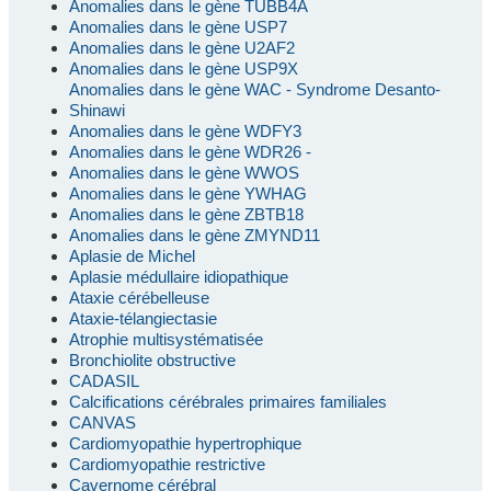
Anomalies dans le gène TUBB4A
Anomalies dans le gène USP7
Anomalies dans le gène U2AF2
Anomalies dans le gène USP9X
Anomalies dans le gène WAC - Syndrome Desanto-
Shinawi
Anomalies dans le gène WDFY3
Anomalies dans le gène WDR26 -
Anomalies dans le gène WWOS
Anomalies dans le gène YWHAG
Anomalies dans le gène ZBTB18
Anomalies dans le gène ZMYND11
Aplasie de Michel
Aplasie médullaire idiopathique
Ataxie cérébelleuse
Ataxie-télangiectasie
Atrophie multisystématisée
Bronchiolite obstructive
CADASIL
Calcifications cérébrales primaires familiales
CANVAS
Cardiomyopathie hypertrophique
Cardiomyopathie restrictive
Cavernome cérébral