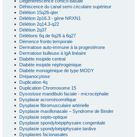
Dégénérescence cortico-basale
Déhiscence du canal semi circulaire supérieur
Délétion 15q26-qter
Délétion 2p16.3 - gène NRXN1
Délétion 2q14.3-q22
Délétion 2q37
Délétions 6q de 6q26 à 6q27
Démence fronto temporale
Dermatose auto-immune à la progestérone
Dermatose bulleuse à IgA linéaire
Diabète insipide central
Diabète insipide néphrogénique
Diabète monogénique de type MODY
Drépanocytose
Duplication 4q
Duplication Chromosome 15
Dysostose mandibulo faciale - microcéphalie
Dysplasie acromésomélique
Dysplasie fibromusculaire artérielle
Dysplasie maxillonasale – Syndrome de Binder
Dysplasie septo-optique
Dysplasie spondyloépiphysaire congenitale
Dysplasie spondyloépiphysaire tardive
Dysplasies facionasales