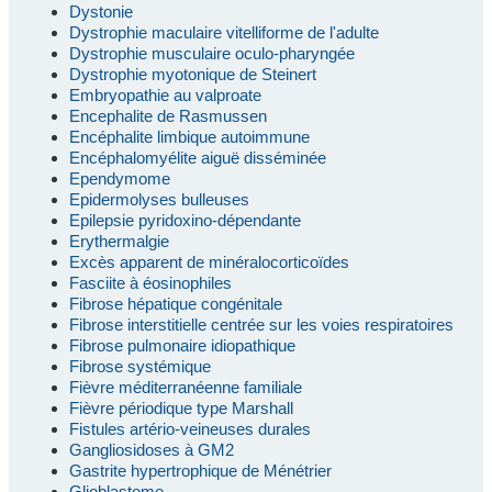
Dystonie
Dystrophie maculaire vitelliforme de l'adulte
Dystrophie musculaire oculo-pharyngée
Dystrophie myotonique de Steinert
Embryopathie au valproate
Encephalite de Rasmussen
Encéphalite limbique autoimmune
Encéphalomyélite aiguë disséminée
Ependymome
Epidermolyses bulleuses
Epilepsie pyridoxino-dépendante
Erythermalgie
Excès apparent de minéralocorticoïdes
Fasciite à éosinophiles
Fibrose hépatique congénitale
Fibrose interstitielle centrée sur les voies respiratoires
Fibrose pulmonaire idiopathique
Fibrose systémique
Fièvre méditerranéenne familiale
Fièvre périodique type Marshall
Fistules artério-veineuses durales
Gangliosidoses à GM2
Gastrite hypertrophique de Ménétrier
Glioblastome