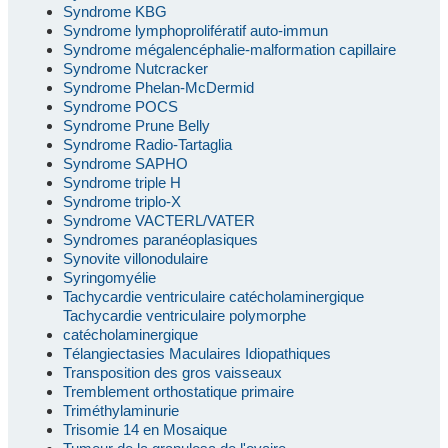
Syndrome KBG
Syndrome lymphoprolifératif auto-immun
Syndrome mégalencéphalie-malformation capillaire
Syndrome Nutcracker
Syndrome Phelan-McDermid
Syndrome POCS
Syndrome Prune Belly
Syndrome Radio-Tartaglia
Syndrome SAPHO
Syndrome triple H
Syndrome triplo-X
Syndrome VACTERL/VATER
Syndromes paranéoplasiques
Synovite villonodulaire
Syringomyélie
Tachycardie ventriculaire catécholaminergique
Tachycardie ventriculaire polymorphe
catécholaminergique
Télangiectasies Maculaires Idiopathiques
Transposition des gros vaisseaux
Tremblement orthostatique primaire
Triméthylaminurie
Trisomie 14 en Mosaique