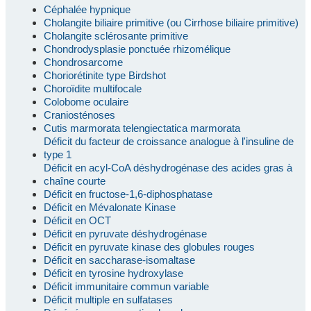
Céphalée hypnique
Cholangite biliaire primitive (ou Cirrhose biliaire primitive)
Cholangite sclérosante primitive
Chondrodysplasie ponctuée rhizomélique
Chondrosarcome
Choriorétinite type Birdshot
Choroïdite multifocale
Colobome oculaire
Craniosténoses
Cutis marmorata telengiectatica marmorata
Déficit du facteur de croissance analogue à l'insuline de
type 1
Déficit en acyl-CoA déshydrogénase des acides gras à
chaîne courte
Déficit en fructose-1,6-diphosphatase
Déficit en Mévalonate Kinase
Déficit en OCT
Déficit en pyruvate déshydrogénase
Déficit en pyruvate kinase des globules rouges
Déficit en saccharase-isomaltase
Déficit en tyrosine hydroxylase
Déficit immunitaire commun variable
Déficit multiple en sulfatases