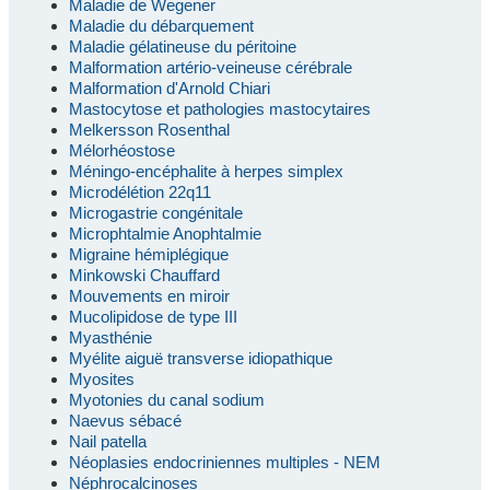
Maladie de Wegener
Maladie du débarquement
Maladie gélatineuse du péritoine
Malformation artério-veineuse cérébrale
Malformation d'Arnold Chiari
Mastocytose et pathologies mastocytaires
Melkersson Rosenthal
Mélorhéostose
Méningo-encéphalite à herpes simplex
Microdélétion 22q11
Microgastrie congénitale
Microphtalmie Anophtalmie
Migraine hémiplégique
Minkowski Chauffard
Mouvements en miroir
Mucolipidose de type III
Myasthénie
Myélite aiguë transverse idiopathique
Myosites
Myotonies du canal sodium
Naevus sébacé
Nail patella
Néoplasies endocriniennes multiples - NEM
Néphrocalcinoses