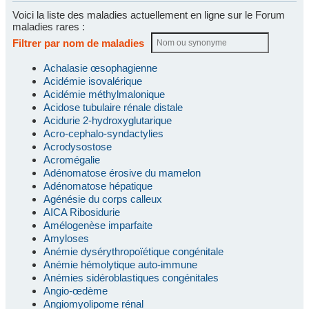
Voici la liste des maladies actuellement en ligne sur le Forum
maladies rares :
Filtrer par nom de maladies
Achalasie œsophagienne
Acidémie isovalérique
Acidémie méthylmalonique
Acidose tubulaire rénale distale
Acidurie 2-hydroxyglutarique
Acro-cephalo-syndactylies
Acrodysostose
Acromégalie
Adénomatose érosive du mamelon
Adénomatose hépatique
Agénésie du corps calleux
AICA Ribosidurie
Amélogenèse imparfaite
Amyloses
Anémie dysérythropoïétique congénitale
Anémie hémolytique auto-immune
Anémies sidéroblastiques congénitales
Angio-œdème
Angiomyolipome rénal