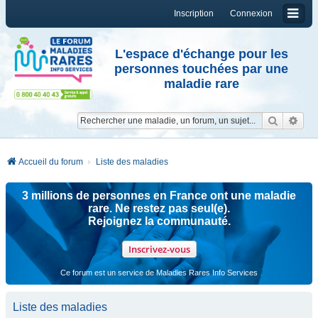
Inscription
Connexion
L'espace d'échange pour les
personnes touchées par une
maladie rare
Reche
Re
Accueil du forum
Liste des maladies
3 millions de personnes en France ont une maladie
rare. Ne restez pas seul(e).
Rejoignez la communauté.
Inscrivez-vous
Ce forum est un service de Maladies Rares Info Services
Liste des maladies