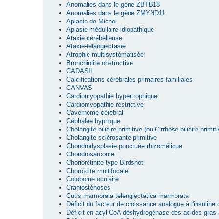
Anomalies dans le gène ZBTB18
Anomalies dans le gène ZMYND11
Aplasie de Michel
Aplasie médullaire idiopathique
Ataxie cérébelleuse
Ataxie-télangiectasie
Atrophie multisystématisée
Bronchiolite obstructive
CADASIL
Calcifications cérébrales primaires familiales
CANVAS
Cardiomyopathie hypertrophique
Cardiomyopathie restrictive
Cavernome cérébral
Céphalée hypnique
Cholangite biliaire primitive (ou Cirrhose biliaire primiti
Cholangite sclérosante primitive
Chondrodysplasie ponctuée rhizomélique
Chondrosarcome
Choriorétinite type Birdshot
Choroïdite multifocale
Colobome oculaire
Craniosténoses
Cutis marmorata telengiectatica marmorata
Déficit du facteur de croissance analogue à l'insuline
Déficit en acyl-CoA déshydrogénase des acides gras 