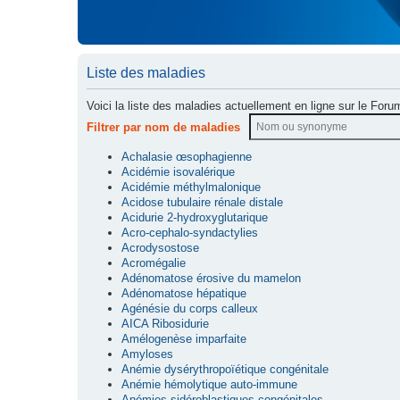
Liste des maladies
Voici la liste des maladies actuellement en ligne sur le Foru
Filtrer par nom de maladies
Achalasie œsophagienne
Acidémie isovalérique
Acidémie méthylmalonique
Acidose tubulaire rénale distale
Acidurie 2-hydroxyglutarique
Acro-cephalo-syndactylies
Acrodysostose
Acromégalie
Adénomatose érosive du mamelon
Adénomatose hépatique
Agénésie du corps calleux
AICA Ribosidurie
Amélogenèse imparfaite
Amyloses
Anémie dysérythropoïétique congénitale
Anémie hémolytique auto-immune
Anémies sidéroblastiques congénitales