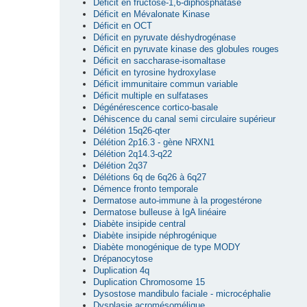
Déficit en fructose-1,6-diphosphatase
Déficit en Mévalonate Kinase
Déficit en OCT
Déficit en pyruvate déshydrogénase
Déficit en pyruvate kinase des globules rouges
Déficit en saccharase-isomaltase
Déficit en tyrosine hydroxylase
Déficit immunitaire commun variable
Déficit multiple en sulfatases
Dégénérescence cortico-basale
Déhiscence du canal semi circulaire supérieur
Délétion 15q26-qter
Délétion 2p16.3 - gène NRXN1
Délétion 2q14.3-q22
Délétion 2q37
Délétions 6q de 6q26 à 6q27
Démence fronto temporale
Dermatose auto-immune à la progestérone
Dermatose bulleuse à IgA linéaire
Diabète insipide central
Diabète insipide néphrogénique
Diabète monogénique de type MODY
Drépanocytose
Duplication 4q
Duplication Chromosome 15
Dysostose mandibulo faciale - microcéphalie
Dysplasie acromésomélique