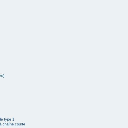
ve)
 de type 1
à chaîne courte