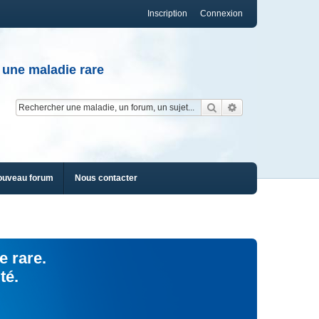
Inscription
Connexion
 une maladie rare
Rechercher
Recherche av
ouveau forum
Nous contacter
e rare.
té.