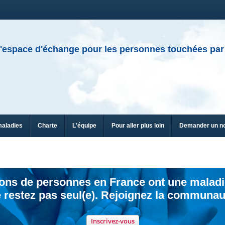
'espace d'échange pour les personnes touchées par
maladies
Charte
L'équipe
Pour aller plus loin
Demander un n
ions de personnes en France ont une maladi
 restez pas seul(e). Rejoignez la communau
Inscrivez-vous