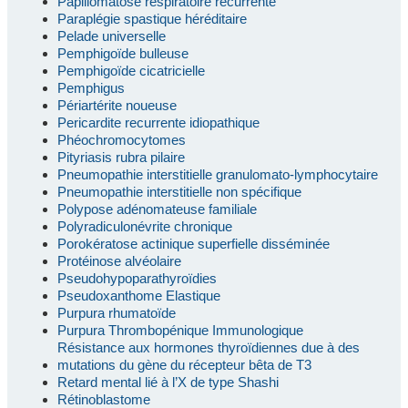
Papillomatose respiratoire récurrente
Paraplégie spastique héréditaire
Pelade universelle
Pemphigoïde bulleuse
Pemphigoïde cicatricielle
Pemphigus
Périartérite noueuse
Pericardite recurrente idiopathique
Phéochromocytomes
Pityriasis rubra pilaire
Pneumopathie interstitielle granulomato-lymphocytaire
Pneumopathie interstitielle non spécifique
Polypose adénomateuse familiale
Polyradiculonévrite chronique
Porokératose actinique superfielle disséminée
Protéinose alvéolaire
Pseudohypoparathyroïdies
Pseudoxanthome Elastique
Purpura rhumatoïde
Purpura Thrombopénique Immunologique
Résistance aux hormones thyroïdiennes due à des
mutations du gène du récepteur bêta de T3
Retard mental lié à l’X de type Shashi
Rétinoblastome