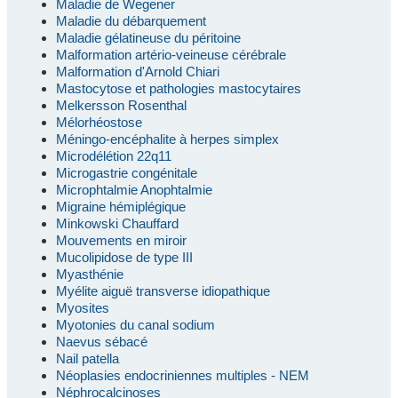
Maladie de Wegener
Maladie du débarquement
Maladie gélatineuse du péritoine
Malformation artério-veineuse cérébrale
Malformation d'Arnold Chiari
Mastocytose et pathologies mastocytaires
Melkersson Rosenthal
Mélorhéostose
Méningo-encéphalite à herpes simplex
Microdélétion 22q11
Microgastrie congénitale
Microphtalmie Anophtalmie
Migraine hémiplégique
Minkowski Chauffard
Mouvements en miroir
Mucolipidose de type III
Myasthénie
Myélite aiguë transverse idiopathique
Myosites
Myotonies du canal sodium
Naevus sébacé
Nail patella
Néoplasies endocriniennes multiples - NEM
Néphrocalcinoses