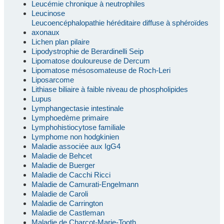
Leucémie chronique à neutrophiles
Leucinose
Leucoencéphalopathie héréditaire diffuse à sphéroïdes
axonaux
Lichen plan pilaire
Lipodystrophie de Berardinelli Seip
Lipomatose douloureuse de Dercum
Lipomatose mésosomateuse de Roch-Leri
Liposarcome
Lithiase biliaire à faible niveau de phospholipides
Lupus
Lymphangectasie intestinale
Lymphoedème primaire
Lymphohistiocytose familiale
Lymphome non hodgkinien
Maladie associée aux IgG4
Maladie de Behcet
Maladie de Buerger
Maladie de Cacchi Ricci
Maladie de Camurati-Engelmann
Maladie de Caroli
Maladie de Carrington
Maladie de Castleman
Maladie de Charcot-Marie-Tooth