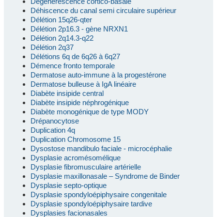
Dégénérescence cortico-basale
Déhiscence du canal semi circulaire supérieur
Délétion 15q26-qter
Délétion 2p16.3 - gène NRXN1
Délétion 2q14.3-q22
Délétion 2q37
Délétions 6q de 6q26 à 6q27
Démence fronto temporale
Dermatose auto-immune à la progestérone
Dermatose bulleuse à IgA linéaire
Diabète insipide central
Diabète insipide néphrogénique
Diabète monogénique de type MODY
Drépanocytose
Duplication 4q
Duplication Chromosome 15
Dysostose mandibulo faciale - microcéphalie
Dysplasie acromésomélique
Dysplasie fibromusculaire artérielle
Dysplasie maxillonasale – Syndrome de Binder
Dysplasie septo-optique
Dysplasie spondyloépiphysaire congenitale
Dysplasie spondyloépiphysaire tardive
Dysplasies facionasales