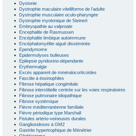
Dystonie
Dystrophie maculaire vitelliforme de l'adulte
Dystrophie musculaire oculo-pharyngée
Dystrophie myotonique de Steinert
Embryopathie au valproate
Encephalite de Rasmussen
Encéphalite limbique autoimmune
Encéphalomyélite aiguë disséminée
Ependymome
Epidermolyses bulleuses
Epilepsie pyridoxino-dépendante
Erythermalgie
Excès apparent de minéralocorticoïdes
Fasciite à éosinophiles
Fibrose hépatique congénitale
Fibrose interstitielle centrée sur les voies respiratoires
Fibrose pulmonaire idiopathique
Fibrose systémique
Fièvre méditerranéenne familiale
Fièvre périodique type Marshall
Fistules artério-veineuses durales
Gangliosidoses à GM2
Gastrite hypertrophique de Ménétrier
Glioblastome