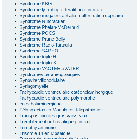
Syndrome KBG
Syndrome lymphoprolifératif auto-immun
Syndrome mégalencéphalie-malformation capillaire
Syndrome Nutcracker
Syndrome Phelan-McDermid
Syndrome POCS
Syndrome Prune Belly
Syndrome Radio-Tartaglia
Syndrome SAPHO
Syndrome triple H
Syndrome triplo-X
Syndrome VACTERL/VATER
Syndromes paranéoplasiques
Synovite villonodulaire
Syringomyélie
Tachycardie ventriculaire catécholaminergique
Tachycardie ventriculaire polymorphe
catécholaminergique
Télangiectasies Maculaires Idiopathiques
Transposition des gros vaisseaux
Tremblement orthostatique primaire
Triméthylaminurie
Trisomie 14 en Mosaique