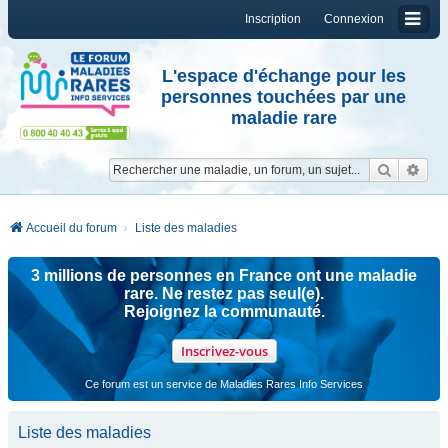
Inscription
Connexion
L'espace d'échange pour les
personnes touchées par une
maladie rare
Reche
Re
Accueil du forum
Liste des maladies
3 millions de personnes en France ont une maladie
rare. Ne restez pas seul(e).
Rejoignez la communauté.
Inscrivez-vous
Ce forum est un service de Maladies Rares Info Services
Liste des maladies