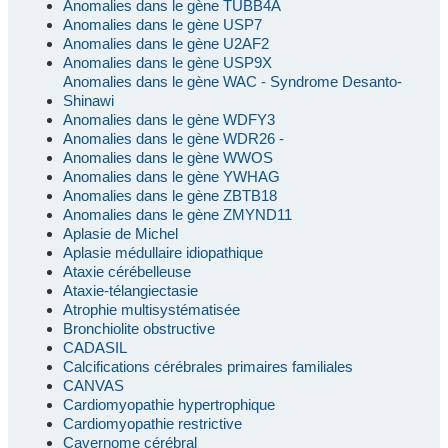
Anomalies dans le gène TUBB4A
Anomalies dans le gène USP7
Anomalies dans le gène U2AF2
Anomalies dans le gène USP9X
Anomalies dans le gène WAC - Syndrome Desanto-
Shinawi
Anomalies dans le gène WDFY3
Anomalies dans le gène WDR26 -
Anomalies dans le gène WWOS
Anomalies dans le gène YWHAG
Anomalies dans le gène ZBTB18
Anomalies dans le gène ZMYND11
Aplasie de Michel
Aplasie médullaire idiopathique
Ataxie cérébelleuse
Ataxie-télangiectasie
Atrophie multisystématisée
Bronchiolite obstructive
CADASIL
Calcifications cérébrales primaires familiales
CANVAS
Cardiomyopathie hypertrophique
Cardiomyopathie restrictive
Cavernome cérébral