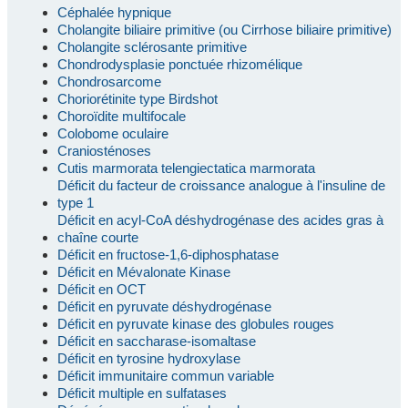
Céphalée hypnique
Cholangite biliaire primitive (ou Cirrhose biliaire primitive)
Cholangite sclérosante primitive
Chondrodysplasie ponctuée rhizomélique
Chondrosarcome
Choriorétinite type Birdshot
Choroïdite multifocale
Colobome oculaire
Craniosténoses
Cutis marmorata telengiectatica marmorata
Déficit du facteur de croissance analogue à l'insuline de
type 1
Déficit en acyl-CoA déshydrogénase des acides gras à
chaîne courte
Déficit en fructose-1,6-diphosphatase
Déficit en Mévalonate Kinase
Déficit en OCT
Déficit en pyruvate déshydrogénase
Déficit en pyruvate kinase des globules rouges
Déficit en saccharase-isomaltase
Déficit en tyrosine hydroxylase
Déficit immunitaire commun variable
Déficit multiple en sulfatases