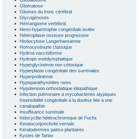
Gliomatose
Gliomes du tronc cérébral
Glycogénoses
Hémangiome vertébral
Hemi-hypertrophie congénitale isolée
Hétéroplasie osseuse progressive
Histiocytose Langerhansienne
Homocystinurie classique
Hydroa vacciniforme
Hydrops endolymphatique
Hyperglycinémie non cétosique
Hyperplasie congénitale des surrénales
Hyperprolinémie
Hypoparathyroïdies rares
Hypotension orthostatique idiopathique
Infection pulmonaire à mycobactéries atypiques
Insensibilité congénitale à la douleur liée à une
canalopathie
Insuffisance surrénale
Iridocyclite hétérochromique de Fuchs
Keratoconjonctivite vernale
Kératodermies palmo-plantaires
Kystes de Tarlov