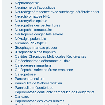
Néphronophtise
Neurinome de l'acoustique
Neurodégénérescence avec surcharge cérébrale en fer
Neurofibromatose NF1
Neuromyélite optique
Neuropathie des petites fibres
Neuropathie tomaculaire
Neutropénie congénitale sévère
Névralgie pudendale
Niemann Pick type C
Œsophage marteau piqueur
Œsophagite à éosinophiles
Ostéites Chroniques Multifocales Récidivantes
Ostéochondrose déformante du tibia
Ostéogénèse imparfaite
Ostéopathie striée-sclérose cranienne
Ostéopétrose
Pancréas annulaire
Panniculite de Weber-Christian
Panniculite mésentérique
Papillomatose confluente et réticulée de Gougerot et
Carteaux
Papillomatose des voies biliaires