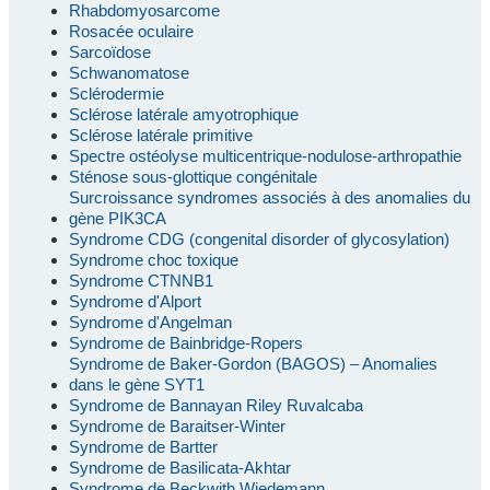
Rhabdomyosarcome
Rosacée oculaire
Sarcoïdose
Schwanomatose
Sclérodermie
Sclérose latérale amyotrophique
Sclérose latérale primitive
Spectre ostéolyse multicentrique-nodulose-arthropathie
Sténose sous-glottique congénitale
Surcroissance syndromes associés à des anomalies du
gène PIK3CA
Syndrome CDG (congenital disorder of glycosylation)
Syndrome choc toxique
Syndrome CTNNB1
Syndrome d'Alport
Syndrome d'Angelman
Syndrome de Bainbridge-Ropers
Syndrome de Baker-Gordon (BAGOS) – Anomalies
dans le gène SYT1
Syndrome de Bannayan Riley Ruvalcaba
Syndrome de Baraitser-Winter
Syndrome de Bartter
Syndrome de Basilicata-Akhtar
Syndrome de Beckwith Wiedemann