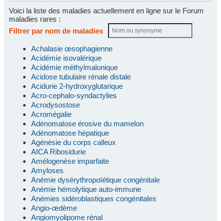
Voici la liste des maladies actuellement en ligne sur le Forum
maladies rares :
Filtrer par nom de maladies
Achalasie œsophagienne
Acidémie isovalérique
Acidémie méthylmalonique
Acidose tubulaire rénale distale
Acidurie 2-hydroxyglutarique
Acro-cephalo-syndactylies
Acrodysostose
Acromégalie
Adénomatose érosive du mamelon
Adénomatose hépatique
Agénésie du corps calleux
AICA Ribosidurie
Amélogenèse imparfaite
Amyloses
Anémie dysérythropoïétique congénitale
Anémie hémolytique auto-immune
Anémies sidéroblastiques congénitales
Angio-œdème
Angiomyolipome rénal