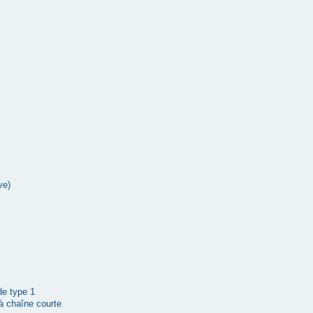
ve)
 de type 1
à chaîne courte