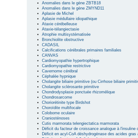
Anomalies dans le gène ZBTB18
Anomalies dans le gène ZMYND11
Aplasie de Michel
Aplasie médullaire idiopathique
Ataxie cérébelleuse
Ataxie-télangiectasie
Atrophie multisystématisée
Bronchiolite obstructive
CADASIL
Calcifications cérébrales primaires familiales
CANVAS
Cardiomyopathie hypertrophique
Cardiomyopathie restrictive
Cavernome cérébral
Céphalée hypnique
Cholangite biliaire primitive (ou Cirrhose biliaire primiti
Cholangite sclérosante primitive
Chondrodysplasie ponctuée rhizomélique
Chondrosarcome
Choriorétinite type Birdshot
Choroïdite multifocale
Colobome oculaire
Craniosténoses
Cutis marmorata telengiectatica marmorata
Déficit du facteur de croissance analogue à l'insuline
Déficit en acyl-CoA déshydrogénase des acides gras 