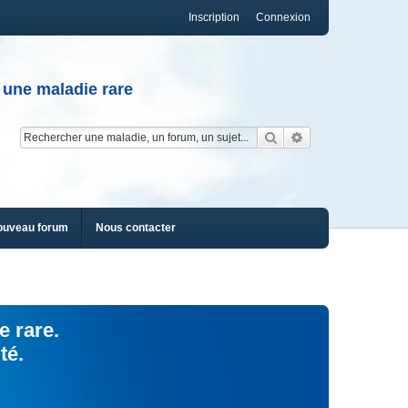
Inscription
Connexion
 une maladie rare
Rechercher
Recherche av
ouveau forum
Nous contacter
e rare.
té.