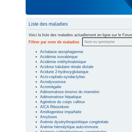
Liste des maladies
Voici la liste des maladies actuellement en ligne sur le Foru
Filtrer par nom de maladies
Achalasie œsophagienne
Acidémie isovalérique
Acidémie méthylmalonique
Acidose tubulaire rénale distale
Acidurie 2-hydroxyglutarique
Acro-cephalo-syndactylies
Acrodysostose
Acromégalie
Adénomatose érosive du mamelon
Adénomatose hépatique
Agénésie du corps calleux
AICA Ribosidurie
Amélogenèse imparfaite
Amyloses
Anémie dysérythropoïétique congénitale
Anémie hémolytique auto-immune
Anémies sidéroblastiques congénitales