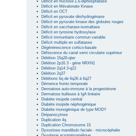
Déficit en fructose-1,6-diphosphatase
Déficit en Mévalonate Kinase
Déficit en OCT
Déficit en pyruvate déshydrogénase
Déficit en pyruvate kinase des globules rouges
Déficit en saccharase-isomaltase
Déficit en tyrosine hydroxylase
Déficit immunitaire commun variable
Déficit multiple en sulfatases
Dégénérescence cortico-basale
Déhiscence du canal semi circulaire supérieur
Délétion 15q26-qter
Délétion 2p16.3 - gène NRXN1
Délétion 2q14.3-q22
Délétion 2q37
Délétions 6q de 6q26 à 6q27
Démence fronto temporale
Dermatose auto-immune à la progestérone
Dermatose bulleuse à IgA linéaire
Diabète insipide central
Diabète insipide néphrogénique
Diabète monogénique de type MODY
Drépanocytose
Duplication 4q
Duplication Chromosome 15
Dysostose mandibulo faciale - microcéphalie
Dysplasie acromésomélique