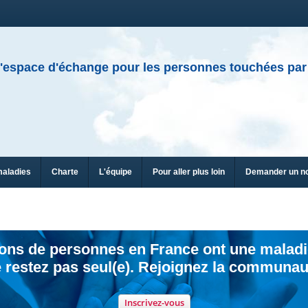
'espace d'échange pour les personnes touchées par
maladies
Charte
L'équipe
Pour aller plus loin
Demander un n
ions de personnes en France ont une maladi
 restez pas seul(e). Rejoignez la communau
Inscrivez-vous