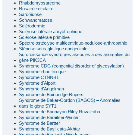
Rhabdomyosarcome
Rosacée oculaire
Sarcoïdose
Schwanomatose
Sclérodermie
Sclérose latérale amyotrophique
Sclérose latérale primitive
Spectre ostéolyse multicentrique-nodulose-arthropathie
Sténose sous-glottique congénitale
Surcroissance syndromes associés à des anomalies du
gène PIK3CA
Syndrome CDG (congenital disorder of glycosylation)
Syndrome choc toxique
Syndrome CTNNB1
Syndrome d'Alport
Syndrome d'Angelman
Syndrome de Bainbridge-Ropers
Syndrome de Baker-Gordon (BAGOS) – Anomalies
dans le gène SYT1
Syndrome de Bannayan Riley Ruvalcaba
Syndrome de Baraitser-Winter
Syndrome de Bartter
Syndrome de Basilicata-Akhtar
Syndrome de Beckwith Wiedemann