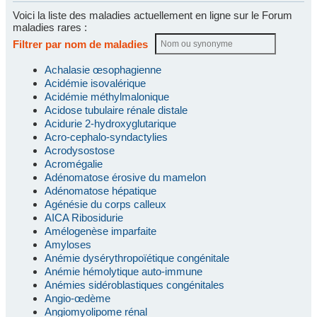
Voici la liste des maladies actuellement en ligne sur le Forum
maladies rares :
Filtrer par nom de maladies
Achalasie œsophagienne
Acidémie isovalérique
Acidémie méthylmalonique
Acidose tubulaire rénale distale
Acidurie 2-hydroxyglutarique
Acro-cephalo-syndactylies
Acrodysostose
Acromégalie
Adénomatose érosive du mamelon
Adénomatose hépatique
Agénésie du corps calleux
AICA Ribosidurie
Amélogenèse imparfaite
Amyloses
Anémie dysérythropoïétique congénitale
Anémie hémolytique auto-immune
Anémies sidéroblastiques congénitales
Angio-œdème
Angiomyolipome rénal