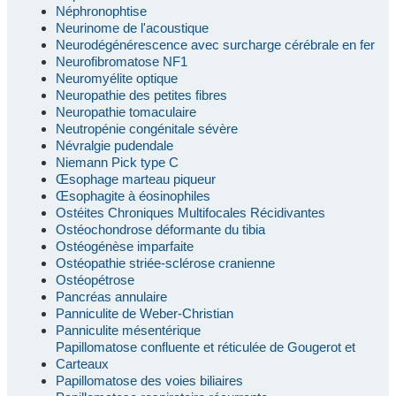
Néphronophtise
Neurinome de l'acoustique
Neurodégénérescence avec surcharge cérébrale en fer
Neurofibromatose NF1
Neuromyélite optique
Neuropathie des petites fibres
Neuropathie tomaculaire
Neutropénie congénitale sévère
Névralgie pudendale
Niemann Pick type C
Œsophage marteau piqueur
Œsophagite à éosinophiles
Ostéites Chroniques Multifocales Récidivantes
Ostéochondrose déformante du tibia
Ostéogénèse imparfaite
Ostéopathie striée-sclérose cranienne
Ostéopétrose
Pancréas annulaire
Panniculite de Weber-Christian
Panniculite mésentérique
Papillomatose confluente et réticulée de Gougerot et
Carteaux
Papillomatose des voies biliaires