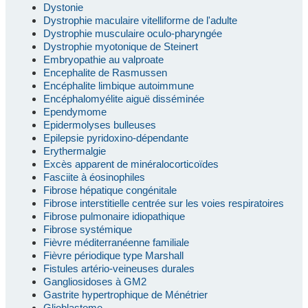
Dystonie
Dystrophie maculaire vitelliforme de l'adulte
Dystrophie musculaire oculo-pharyngée
Dystrophie myotonique de Steinert
Embryopathie au valproate
Encephalite de Rasmussen
Encéphalite limbique autoimmune
Encéphalomyélite aiguë disséminée
Ependymome
Epidermolyses bulleuses
Epilepsie pyridoxino-dépendante
Erythermalgie
Excès apparent de minéralocorticoïdes
Fasciite à éosinophiles
Fibrose hépatique congénitale
Fibrose interstitielle centrée sur les voies respiratoires
Fibrose pulmonaire idiopathique
Fibrose systémique
Fièvre méditerranéenne familiale
Fièvre périodique type Marshall
Fistules artério-veineuses durales
Gangliosidoses à GM2
Gastrite hypertrophique de Ménétrier
Glioblastome