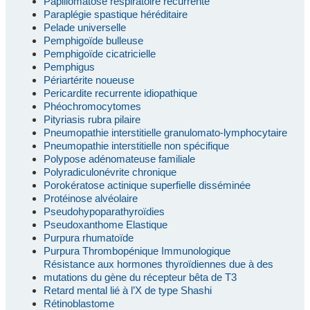
Papillomatose respiratoire récurrente
Paraplégie spastique héréditaire
Pelade universelle
Pemphigoïde bulleuse
Pemphigoïde cicatricielle
Pemphigus
Périartérite noueuse
Pericardite recurrente idiopathique
Phéochromocytomes
Pityriasis rubra pilaire
Pneumopathie interstitielle granulomato-lymphocytaire
Pneumopathie interstitielle non spécifique
Polypose adénomateuse familiale
Polyradiculonévrite chronique
Porokératose actinique superfielle disséminée
Protéinose alvéolaire
Pseudohypoparathyroïdies
Pseudoxanthome Elastique
Purpura rhumatoïde
Purpura Thrombopénique Immunologique
Résistance aux hormones thyroïdiennes due à des
mutations du gène du récepteur bêta de T3
Retard mental lié à l’X de type Shashi
Rétinoblastome