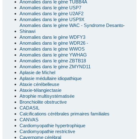
Anomalies dans le gène TUBB4A
Anomalies dans le gène USP7
Anomalies dans le gène U2AF2
Anomalies dans le gène USP9X
Anomalies dans le gène WAC - Syndrome Desanto-
Shinawi
Anomalies dans le gène WDFY3
Anomalies dans le gène WDR26 -
Anomalies dans le gène WWOS
Anomalies dans le gène YWHAG
Anomalies dans le gène ZBTB18
Anomalies dans le gène ZMYND11
Aplasie de Michel
Aplasie médullaire idiopathique
Ataxie cérébelleuse
Ataxie-télangiectasie
Atrophie multisystématisée
Bronchiolite obstructive
CADASIL
Calcifications cérébrales primaires familiales
CANVAS
Cardiomyopathie hypertrophique
Cardiomyopathie restrictive
Cavernome cérébral