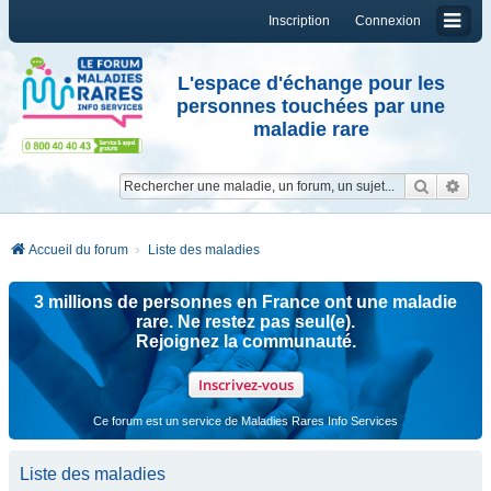
Inscription
Connexion
L'espace d'échange pour les
personnes touchées par une
maladie rare
Reche
Re
Accueil du forum
Liste des maladies
3 millions de personnes en France ont une maladie
rare. Ne restez pas seul(e).
Rejoignez la communauté.
Inscrivez-vous
Ce forum est un service de Maladies Rares Info Services
Liste des maladies