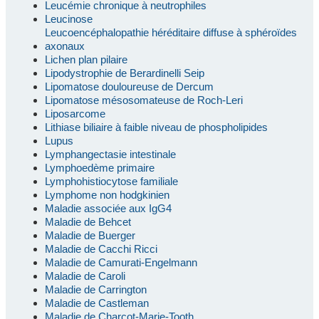
Leucémie chronique à neutrophiles
Leucinose
Leucoencéphalopathie héréditaire diffuse à sphéroïdes
axonaux
Lichen plan pilaire
Lipodystrophie de Berardinelli Seip
Lipomatose douloureuse de Dercum
Lipomatose mésosomateuse de Roch-Leri
Liposarcome
Lithiase biliaire à faible niveau de phospholipides
Lupus
Lymphangectasie intestinale
Lymphoedème primaire
Lymphohistiocytose familiale
Lymphome non hodgkinien
Maladie associée aux IgG4
Maladie de Behcet
Maladie de Buerger
Maladie de Cacchi Ricci
Maladie de Camurati-Engelmann
Maladie de Caroli
Maladie de Carrington
Maladie de Castleman
Maladie de Charcot-Marie-Tooth