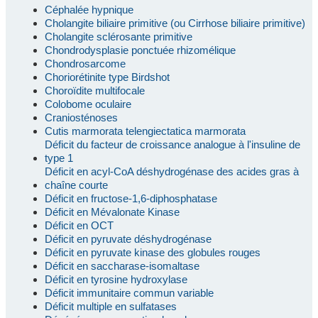
Céphalée hypnique
Cholangite biliaire primitive (ou Cirrhose biliaire primitive)
Cholangite sclérosante primitive
Chondrodysplasie ponctuée rhizomélique
Chondrosarcome
Choriorétinite type Birdshot
Choroïdite multifocale
Colobome oculaire
Craniosténoses
Cutis marmorata telengiectatica marmorata
Déficit du facteur de croissance analogue à l'insuline de
type 1
Déficit en acyl-CoA déshydrogénase des acides gras à
chaîne courte
Déficit en fructose-1,6-diphosphatase
Déficit en Mévalonate Kinase
Déficit en OCT
Déficit en pyruvate déshydrogénase
Déficit en pyruvate kinase des globules rouges
Déficit en saccharase-isomaltase
Déficit en tyrosine hydroxylase
Déficit immunitaire commun variable
Déficit multiple en sulfatases