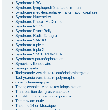
Syndrome KBG
Syndrome lymphoprolifératif auto-immun
Syndrome mégalencéphalie-malformation capillaire
Syndrome Nutcracker
Syndrome Phelan-McDermid
Syndrome POCS
Syndrome Prune Belly
Syndrome Radio-Tartaglia
Syndrome SAPHO
Syndrome triple H
Syndrome triplo-X
Syndrome VACTERL/VATER
Syndromes paranéoplasiques
Synovite villonodulaire
Syringomyélie
Tachycardie ventriculaire catécholaminergique
Tachycardie ventriculaire polymorphe
catécholaminergique
Télangiectasies Maculaires Idiopathiques
Transposition des gros vaisseaux
Tremblement orthostatique primaire
Triméthylaminurie
Trisomie 14 en Mosaique