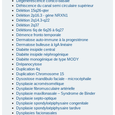
Dégénérescence cortico-basale
Déhiscence du canal semi circulaire supérieur
Délétion 15q26-qter
Délétion 2p16.3 - gène NRXN1
Délétion 2q14.3-q22
Délétion 2q37
Délétions 6q de 6q26 à 6q27
Démence fronto temporale
Dermatose auto-immune à la progestérone
Dermatose bulleuse à IgA linéaire
Diabète insipide central
Diabète insipide néphrogénique
Diabète monogénique de type MODY
Drépanocytose
Duplication 4q
Duplication Chromosome 15
Dysostose mandibulo faciale - microcéphalie
Dysplasie acromésomélique
Dysplasie fibromusculaire artérielle
Dysplasie maxillonasale – Syndrome de Binder
Dysplasie septo-optique
Dysplasie spondyloépiphysaire congenitale
Dysplasie spondyloépiphysaire tardive
Dysplasies facionasales