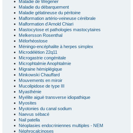
Maladie de Wegener
Maladie du débarquement
Maladie gélatineuse du péritoine
Malformation artério-veineuse cérébrale
Malformation d'Arnold Chiari
Mastocytose et pathologies mastocytaires
Melkersson Rosenthal
Mélorhéostose
Méningo-encéphalite à herpes simplex
Microdélétion 22q11
Microgastrie congénitale
Microphtalmie Anophtalmie
Migraine hémiplégique
Minkowski Chauffard
Mouvements en miroir
Mucolipidose de type III
Myasthénie
Myélite aiguë transverse idiopathique
Myosites
Myotonies du canal sodium
Naevus sébacé
Nail patella
Néoplasies endocriniennes multiples - NEM
Néphrocalcinoses