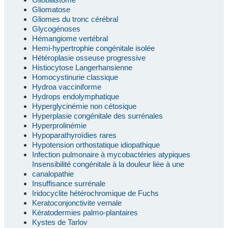
Gliomatose
Gliomes du tronc cérébral
Glycogénoses
Hémangiome vertébral
Hemi-hypertrophie congénitale isolée
Hétéroplasie osseuse progressive
Histiocytose Langerhansienne
Homocystinurie classique
Hydroa vacciniforme
Hydrops endolymphatique
Hyperglycinémie non cétosique
Hyperplasie congénitale des surrénales
Hyperprolinémie
Hypoparathyroïdies rares
Hypotension orthostatique idiopathique
Infection pulmonaire à mycobactéries atypiques
Insensibilité congénitale à la douleur liée à une
canalopathie
Insuffisance surrénale
Iridocyclite hétérochromique de Fuchs
Keratoconjonctivite vernale
Kératodermies palmo-plantaires
Kystes de Tarlov