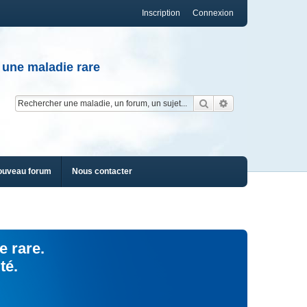
Inscription
Connexion
 une maladie rare
Rechercher
Recherche av
ouveau forum
Nous contacter
e rare.
té.