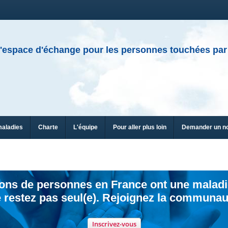
'espace d'échange pour les personnes touchées par
maladies
Charte
L'équipe
Pour aller plus loin
Demander un n
ions de personnes en France ont une maladi
 restez pas seul(e). Rejoignez la communau
Inscrivez-vous