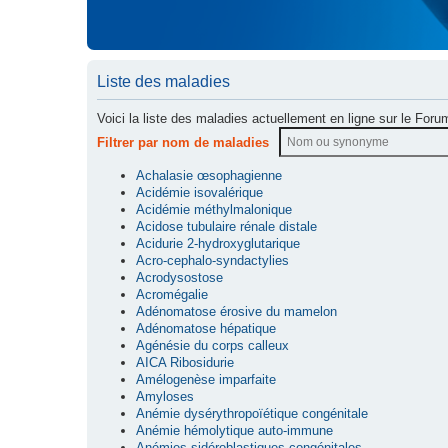
Liste des maladies
Voici la liste des maladies actuellement en ligne sur le Foru
Filtrer par nom de maladies
Achalasie œsophagienne
Acidémie isovalérique
Acidémie méthylmalonique
Acidose tubulaire rénale distale
Acidurie 2-hydroxyglutarique
Acro-cephalo-syndactylies
Acrodysostose
Acromégalie
Adénomatose érosive du mamelon
Adénomatose hépatique
Agénésie du corps calleux
AICA Ribosidurie
Amélogenèse imparfaite
Amyloses
Anémie dysérythropoïétique congénitale
Anémie hémolytique auto-immune
Anémies sidéroblastiques congénitales