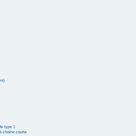
ve)
 de type 1
à chaîne courte