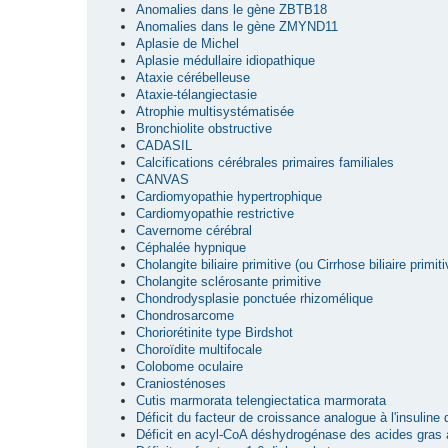
Anomalies dans le gène ZBTB18
Anomalies dans le gène ZMYND11
Aplasie de Michel
Aplasie médullaire idiopathique
Ataxie cérébelleuse
Ataxie-télangiectasie
Atrophie multisystématisée
Bronchiolite obstructive
CADASIL
Calcifications cérébrales primaires familiales
CANVAS
Cardiomyopathie hypertrophique
Cardiomyopathie restrictive
Cavernome cérébral
Céphalée hypnique
Cholangite biliaire primitive (ou Cirrhose biliaire primiti
Cholangite sclérosante primitive
Chondrodysplasie ponctuée rhizomélique
Chondrosarcome
Choriorétinite type Birdshot
Choroïdite multifocale
Colobome oculaire
Craniosténoses
Cutis marmorata telengiectatica marmorata
Déficit du facteur de croissance analogue à l'insuline
Déficit en acyl-CoA déshydrogénase des acides gras 