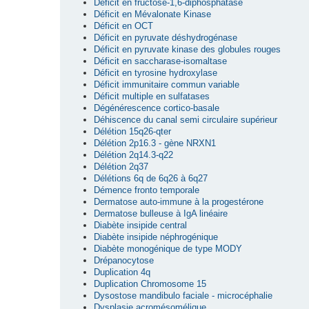
Déficit en fructose-1,6-diphosphatase
Déficit en Mévalonate Kinase
Déficit en OCT
Déficit en pyruvate déshydrogénase
Déficit en pyruvate kinase des globules rouges
Déficit en saccharase-isomaltase
Déficit en tyrosine hydroxylase
Déficit immunitaire commun variable
Déficit multiple en sulfatases
Dégénérescence cortico-basale
Déhiscence du canal semi circulaire supérieur
Délétion 15q26-qter
Délétion 2p16.3 - gène NRXN1
Délétion 2q14.3-q22
Délétion 2q37
Délétions 6q de 6q26 à 6q27
Démence fronto temporale
Dermatose auto-immune à la progestérone
Dermatose bulleuse à IgA linéaire
Diabète insipide central
Diabète insipide néphrogénique
Diabète monogénique de type MODY
Drépanocytose
Duplication 4q
Duplication Chromosome 15
Dysostose mandibulo faciale - microcéphalie
Dysplasie acromésomélique