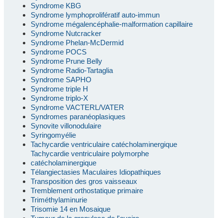
Syndrome KBG
Syndrome lymphoprolifératif auto-immun
Syndrome mégalencéphalie-malformation capillaire
Syndrome Nutcracker
Syndrome Phelan-McDermid
Syndrome POCS
Syndrome Prune Belly
Syndrome Radio-Tartaglia
Syndrome SAPHO
Syndrome triple H
Syndrome triplo-X
Syndrome VACTERL/VATER
Syndromes paranéoplasiques
Synovite villonodulaire
Syringomyélie
Tachycardie ventriculaire catécholaminergique
Tachycardie ventriculaire polymorphe
catécholaminergique
Télangiectasies Maculaires Idiopathiques
Transposition des gros vaisseaux
Tremblement orthostatique primaire
Triméthylaminurie
Trisomie 14 en Mosaique