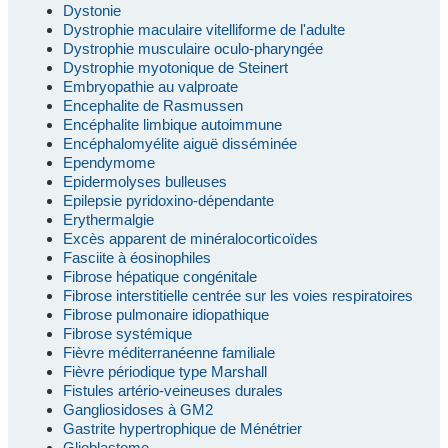
Dystonie
Dystrophie maculaire vitelliforme de l'adulte
Dystrophie musculaire oculo-pharyngée
Dystrophie myotonique de Steinert
Embryopathie au valproate
Encephalite de Rasmussen
Encéphalite limbique autoimmune
Encéphalomyélite aiguë disséminée
Ependymome
Epidermolyses bulleuses
Epilepsie pyridoxino-dépendante
Erythermalgie
Excès apparent de minéralocorticoïdes
Fasciite à éosinophiles
Fibrose hépatique congénitale
Fibrose interstitielle centrée sur les voies respiratoires
Fibrose pulmonaire idiopathique
Fibrose systémique
Fièvre méditerranéenne familiale
Fièvre périodique type Marshall
Fistules artério-veineuses durales
Gangliosidoses à GM2
Gastrite hypertrophique de Ménétrier
Glioblastome