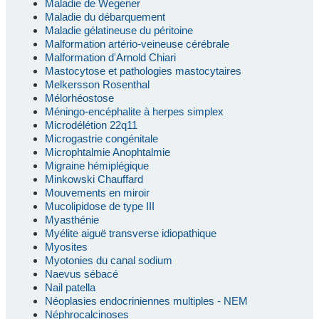
Maladie de Wegener
Maladie du débarquement
Maladie gélatineuse du péritoine
Malformation artério-veineuse cérébrale
Malformation d'Arnold Chiari
Mastocytose et pathologies mastocytaires
Melkersson Rosenthal
Mélorhéostose
Méningo-encéphalite à herpes simplex
Microdélétion 22q11
Microgastrie congénitale
Microphtalmie Anophtalmie
Migraine hémiplégique
Minkowski Chauffard
Mouvements en miroir
Mucolipidose de type III
Myasthénie
Myélite aiguë transverse idiopathique
Myosites
Myotonies du canal sodium
Naevus sébacé
Nail patella
Néoplasies endocriniennes multiples - NEM
Néphrocalcinoses