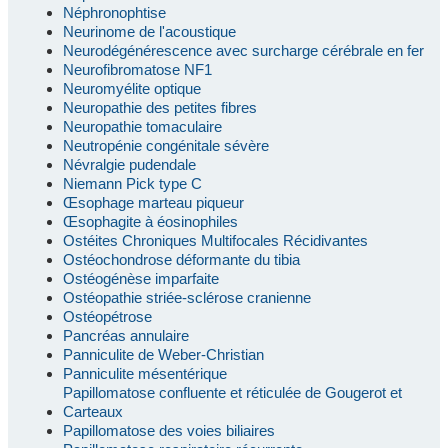
Néphronophtise
Neurinome de l'acoustique
Neurodégénérescence avec surcharge cérébrale en fer
Neurofibromatose NF1
Neuromyélite optique
Neuropathie des petites fibres
Neuropathie tomaculaire
Neutropénie congénitale sévère
Névralgie pudendale
Niemann Pick type C
Œsophage marteau piqueur
Œsophagite à éosinophiles
Ostéites Chroniques Multifocales Récidivantes
Ostéochondrose déformante du tibia
Ostéogénèse imparfaite
Ostéopathie striée-sclérose cranienne
Ostéopétrose
Pancréas annulaire
Panniculite de Weber-Christian
Panniculite mésentérique
Papillomatose confluente et réticulée de Gougerot et
Carteaux
Papillomatose des voies biliaires