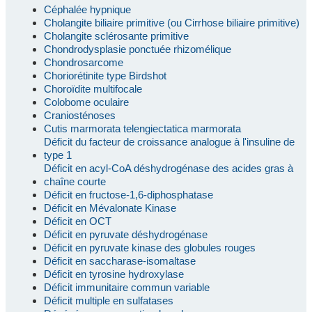
Céphalée hypnique
Cholangite biliaire primitive (ou Cirrhose biliaire primitive)
Cholangite sclérosante primitive
Chondrodysplasie ponctuée rhizomélique
Chondrosarcome
Choriorétinite type Birdshot
Choroïdite multifocale
Colobome oculaire
Craniosténoses
Cutis marmorata telengiectatica marmorata
Déficit du facteur de croissance analogue à l'insuline de
type 1
Déficit en acyl-CoA déshydrogénase des acides gras à
chaîne courte
Déficit en fructose-1,6-diphosphatase
Déficit en Mévalonate Kinase
Déficit en OCT
Déficit en pyruvate déshydrogénase
Déficit en pyruvate kinase des globules rouges
Déficit en saccharase-isomaltase
Déficit en tyrosine hydroxylase
Déficit immunitaire commun variable
Déficit multiple en sulfatases