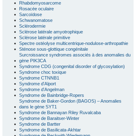
Rhabdomyosarcome
Rosacée oculaire
Sarcoïdose
Schwanomatose
Sclérodermie
Sclérose latérale amyotrophique
Sclérose latérale primitive
Spectre ostéolyse multicentrique-nodulose-arthropathie
Sténose sous-glottique congénitale
Surcroissance syndromes associés à des anomalies du
gène PIK3CA
Syndrome CDG (congenital disorder of glycosylation)
Syndrome choc toxique
Syndrome CTNNB1
Syndrome d'Alport
Syndrome d'Angelman
Syndrome de Bainbridge-Ropers
Syndrome de Baker-Gordon (BAGOS) – Anomalies
dans le gène SYT1
Syndrome de Bannayan Riley Ruvalcaba
Syndrome de Baraitser-Winter
Syndrome de Bartter
Syndrome de Basilicata-Akhtar
Syndrome de Beckwith Wiedemann