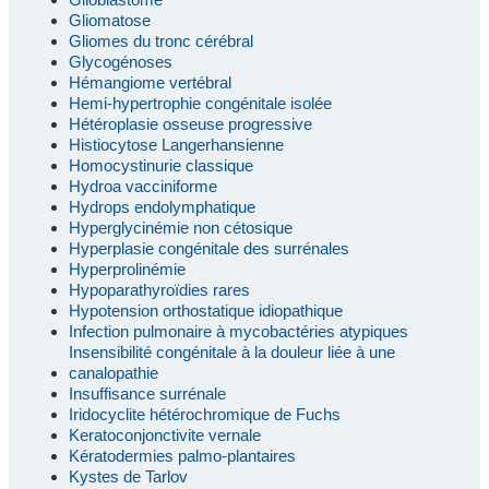
Gliomatose
Gliomes du tronc cérébral
Glycogénoses
Hémangiome vertébral
Hemi-hypertrophie congénitale isolée
Hétéroplasie osseuse progressive
Histiocytose Langerhansienne
Homocystinurie classique
Hydroa vacciniforme
Hydrops endolymphatique
Hyperglycinémie non cétosique
Hyperplasie congénitale des surrénales
Hyperprolinémie
Hypoparathyroïdies rares
Hypotension orthostatique idiopathique
Infection pulmonaire à mycobactéries atypiques
Insensibilité congénitale à la douleur liée à une
canalopathie
Insuffisance surrénale
Iridocyclite hétérochromique de Fuchs
Keratoconjonctivite vernale
Kératodermies palmo-plantaires
Kystes de Tarlov