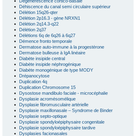
Dégénérescence cortico-basale
Déhiscence du canal semi circulaire supérieur
Délétion 15q26-qter
Délétion 2p16.3 - gène NRXN1
Délétion 2q14.3-q22
Délétion 2q37
Délétions 6q de 6q26 à 6q27
Démence fronto temporale
Dermatose auto-immune à la progestérone
Dermatose bulleuse à IgA linéaire
Diabète insipide central
Diabète insipide néphrogénique
Diabète monogénique de type MODY
Drépanocytose
Duplication 4q
Duplication Chromosome 15
Dysostose mandibulo faciale - microcéphalie
Dysplasie acromésomélique
Dysplasie fibromusculaire artérielle
Dysplasie maxillonasale – Syndrome de Binder
Dysplasie septo-optique
Dysplasie spondyloépiphysaire congenitale
Dysplasie spondyloépiphysaire tardive
Dysplasies facionasales