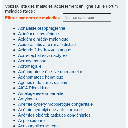
Voici la liste des maladies actuellement en ligne sur le Forum
maladies rares :
Filtrer par nom de maladies
Achalasie œsophagienne
Acidémie isovalérique
Acidémie méthylmalonique
Acidose tubulaire rénale distale
Acidurie 2-hydroxyglutarique
Acro-cephalo-syndactylies
Acrodysostose
Acromégalie
Adénomatose érosive du mamelon
Adénomatose hépatique
Agénésie du corps calleux
AICA Ribosidurie
Amélogenèse imparfaite
Amyloses
Anémie dysérythropoïétique congénitale
Anémie hémolytique auto-immune
Anémies sidéroblastiques congénitales
Angio-œdème
Angiomyolipome rénal