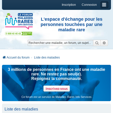
Inscription
Connexion
L'espace d'échange pour les
personnes touchées par une
maladie rare
Reche
Re
Accueil du forum
Liste des maladies
3 millions de personnes en France ont une maladie
rare. Ne restez pas seul(e).
Rejoignez la communauté.
Inscrivez-vous
Ce forum est un service de Maladies Rares Info Services
Liste des maladies