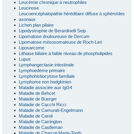
Leucémie chronique à neutrophiles
Leucinose
Leucoencéphalopathie héréditaire diffuse à sphéroïdes
axonaux
Lichen plan pilaire
Lipodystrophie de Berardinelli Seip
Lipomatose douloureuse de Dercum
Lipomatose mésosomateuse de Roch-Leri
Liposarcome
Lithiase biliaire à faible niveau de phospholipides
Lupus
Lymphangectasie intestinale
Lymphoedème primaire
Lymphohistiocytose familiale
Lymphome non hodgkinien
Maladie associée aux IgG4
Maladie de Behcet
Maladie de Buerger
Maladie de Cacchi Ricci
Maladie de Camurati-Engelmann
Maladie de Caroli
Maladie de Carrington
Maladie de Castleman
Maladie de Charcot-Marie-Tooth