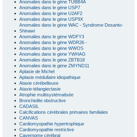
Anomalies dans le gène TUBB4A
Anomalies dans le gène USP7
Anomalies dans le gène U2AF2
Anomalies dans le gène USP9X
Anomalies dans le gène WAC - Syndrome Desanto-
Shinawi
Anomalies dans le gène WDFY3
Anomalies dans le gène WDR26 -
Anomalies dans le gène WWOS
Anomalies dans le gène YWHAG
Anomalies dans le gène ZBTB18
Anomalies dans le gène ZMYND11
Aplasie de Michel
Aplasie médullaire idiopathique
Ataxie cérébelleuse
Ataxie-télangiectasie
Atrophie multisystématisée
Bronchiolite obstructive
CADASIL
Calcifications cérébrales primaires familiales
CANVAS
Cardiomyopathie hypertrophique
Cardiomyopathie restrictive
Cavernome cérébral