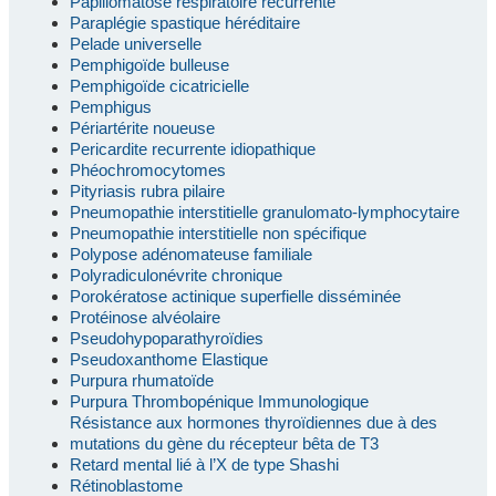
Papillomatose respiratoire récurrente
Paraplégie spastique héréditaire
Pelade universelle
Pemphigoïde bulleuse
Pemphigoïde cicatricielle
Pemphigus
Périartérite noueuse
Pericardite recurrente idiopathique
Phéochromocytomes
Pityriasis rubra pilaire
Pneumopathie interstitielle granulomato-lymphocytaire
Pneumopathie interstitielle non spécifique
Polypose adénomateuse familiale
Polyradiculonévrite chronique
Porokératose actinique superfielle disséminée
Protéinose alvéolaire
Pseudohypoparathyroïdies
Pseudoxanthome Elastique
Purpura rhumatoïde
Purpura Thrombopénique Immunologique
Résistance aux hormones thyroïdiennes due à des
mutations du gène du récepteur bêta de T3
Retard mental lié à l’X de type Shashi
Rétinoblastome