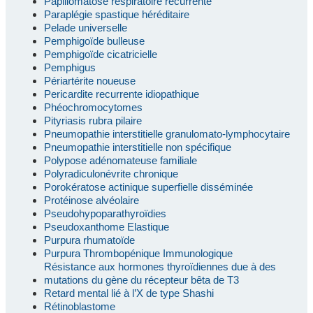
Papillomatose respiratoire récurrente
Paraplégie spastique héréditaire
Pelade universelle
Pemphigoïde bulleuse
Pemphigoïde cicatricielle
Pemphigus
Périartérite noueuse
Pericardite recurrente idiopathique
Phéochromocytomes
Pityriasis rubra pilaire
Pneumopathie interstitielle granulomato-lymphocytaire
Pneumopathie interstitielle non spécifique
Polypose adénomateuse familiale
Polyradiculonévrite chronique
Porokératose actinique superfielle disséminée
Protéinose alvéolaire
Pseudohypoparathyroïdies
Pseudoxanthome Elastique
Purpura rhumatoïde
Purpura Thrombopénique Immunologique
Résistance aux hormones thyroïdiennes due à des
mutations du gène du récepteur bêta de T3
Retard mental lié à l’X de type Shashi
Rétinoblastome