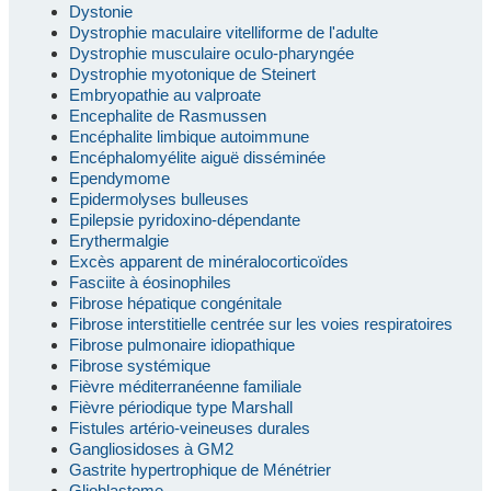
Dystonie
Dystrophie maculaire vitelliforme de l'adulte
Dystrophie musculaire oculo-pharyngée
Dystrophie myotonique de Steinert
Embryopathie au valproate
Encephalite de Rasmussen
Encéphalite limbique autoimmune
Encéphalomyélite aiguë disséminée
Ependymome
Epidermolyses bulleuses
Epilepsie pyridoxino-dépendante
Erythermalgie
Excès apparent de minéralocorticoïdes
Fasciite à éosinophiles
Fibrose hépatique congénitale
Fibrose interstitielle centrée sur les voies respiratoires
Fibrose pulmonaire idiopathique
Fibrose systémique
Fièvre méditerranéenne familiale
Fièvre périodique type Marshall
Fistules artério-veineuses durales
Gangliosidoses à GM2
Gastrite hypertrophique de Ménétrier
Glioblastome