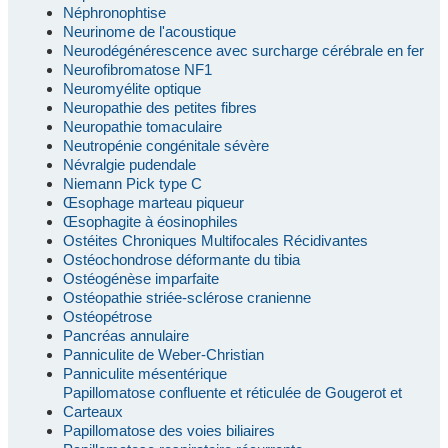
Néphronophtise
Neurinome de l'acoustique
Neurodégénérescence avec surcharge cérébrale en fer
Neurofibromatose NF1
Neuromyélite optique
Neuropathie des petites fibres
Neuropathie tomaculaire
Neutropénie congénitale sévère
Névralgie pudendale
Niemann Pick type C
Œsophage marteau piqueur
Œsophagite à éosinophiles
Ostéites Chroniques Multifocales Récidivantes
Ostéochondrose déformante du tibia
Ostéogénèse imparfaite
Ostéopathie striée-sclérose cranienne
Ostéopétrose
Pancréas annulaire
Panniculite de Weber-Christian
Panniculite mésentérique
Papillomatose confluente et réticulée de Gougerot et
Carteaux
Papillomatose des voies biliaires