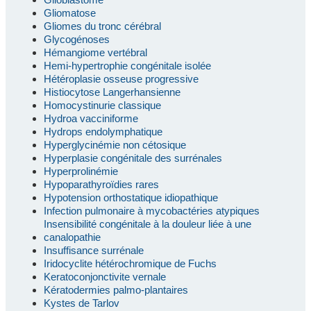
Gliomatose
Gliomes du tronc cérébral
Glycogénoses
Hémangiome vertébral
Hemi-hypertrophie congénitale isolée
Hétéroplasie osseuse progressive
Histiocytose Langerhansienne
Homocystinurie classique
Hydroa vacciniforme
Hydrops endolymphatique
Hyperglycinémie non cétosique
Hyperplasie congénitale des surrénales
Hyperprolinémie
Hypoparathyroïdies rares
Hypotension orthostatique idiopathique
Infection pulmonaire à mycobactéries atypiques
Insensibilité congénitale à la douleur liée à une
canalopathie
Insuffisance surrénale
Iridocyclite hétérochromique de Fuchs
Keratoconjonctivite vernale
Kératodermies palmo-plantaires
Kystes de Tarlov