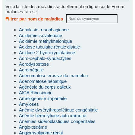
Voici la liste des maladies actuellement en ligne sur le Forum
maladies rares :
Filtrer par nom de maladies
Achalasie œsophagienne
Acidémie isovalérique
Acidémie méthylmalonique
Acidose tubulaire rénale distale
Acidurie 2-hydroxyglutarique
Acro-cephalo-syndactylies
Acrodysostose
Acromégalie
Adénomatose érosive du mamelon
Adénomatose hépatique
Agénésie du corps calleux
AICA Ribosidurie
Amélogenèse imparfaite
Amyloses
Anémie dysérythropoïétique congénitale
Anémie hémolytique auto-immune
Anémies sidéroblastiques congénitales
Angio-œdème
Angiomyolipome rénal