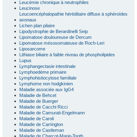
Leucémie chronique à neutrophiles
Leucinose
Leucoencéphalopathie héréditaire diffuse à sphéroïdes
axonaux
Lichen plan pilaire
Lipodystrophie de Berardinelli Seip
Lipomatose douloureuse de Dercum
Lipomatose mésosomateuse de Roch-Leri
Liposarcome
Lithiase biliaire à faible niveau de phospholipides
Lupus
Lymphangectasie intestinale
Lymphoedème primaire
Lymphohistiocytose familiale
Lymphome non hodgkinien
Maladie associée aux IgG4
Maladie de Behcet
Maladie de Buerger
Maladie de Cacchi Ricci
Maladie de Camurati-Engelmann
Maladie de Caroli
Maladie de Carrington
Maladie de Castleman
Maladie de Charcot-Marie-Tooth