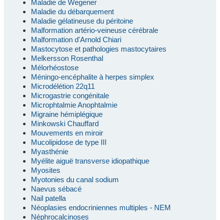
Maladie de Wegener
Maladie du débarquement
Maladie gélatineuse du péritoine
Malformation artério-veineuse cérébrale
Malformation d'Arnold Chiari
Mastocytose et pathologies mastocytaires
Melkersson Rosenthal
Mélorhéostose
Méningo-encéphalite à herpes simplex
Microdélétion 22q11
Microgastrie congénitale
Microphtalmie Anophtalmie
Migraine hémiplégique
Minkowski Chauffard
Mouvements en miroir
Mucolipidose de type III
Myasthénie
Myélite aiguë transverse idiopathique
Myosites
Myotonies du canal sodium
Naevus sébacé
Nail patella
Néoplasies endocriniennes multiples - NEM
Néphrocalcinoses