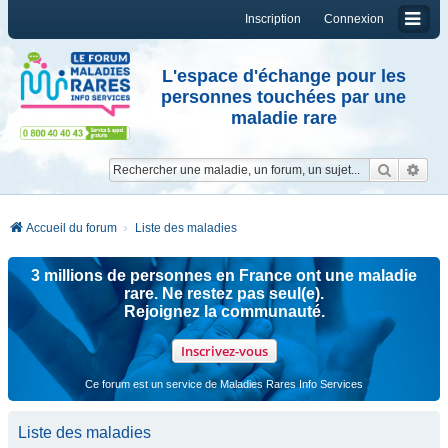
Inscription
Connexion
L'espace d'échange pour les
personnes touchées par une
maladie rare
Reche
Re
Accueil du forum
Liste des maladies
3 millions de personnes en France ont une maladie
rare. Ne restez pas seul(e).
Rejoignez la communauté.
Inscrivez-vous
Ce forum est un service de Maladies Rares Info Services
Liste des maladies