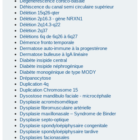
Dégénérescence cortico-basale
Déhiscence du canal semi circulaire supérieur
Délétion 15q26-qter
Délétion 2p16.3 - gène NRXN1
Délétion 2q14.3-q22
Délétion 2q37
Délétions 6q de 6q26 à 6q27
Démence fronto temporale
Dermatose auto-immune à la progestérone
Dermatose bulleuse à IgA linéaire
Diabète insipide central
Diabète insipide néphrogénique
Diabète monogénique de type MODY
Drépanocytose
Duplication 4q
Duplication Chromosome 15
Dysostose mandibulo faciale - microcéphalie
Dysplasie acromésomélique
Dysplasie fibromusculaire artérielle
Dysplasie maxillonasale – Syndrome de Binder
Dysplasie septo-optique
Dysplasie spondyloépiphysaire congenitale
Dysplasie spondyloépiphysaire tardive
Dysplasies facionasales