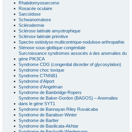
Rhabdomyosarcome
Rosacée oculaire
Sarcoïdose
Schwanomatose
Sclérodermie
Sclérose latérale amyotrophique
Sclérose latérale primitive
Spectre ostéolyse multicentrique-nodulose-arthropathie
Sténose sous-glottique congénitale
Surcroissance syndromes associés à des anomalies du
gène PIK3CA
Syndrome CDG (congenital disorder of glycosylation)
Syndrome choc toxique
Syndrome CTNNB1
Syndrome d'Alport
Syndrome d'Angelman
Syndrome de Bainbridge-Ropers
Syndrome de Baker-Gordon (BAGOS) – Anomalies
dans le gène SYT1
Syndrome de Bannayan Riley Ruvalcaba
Syndrome de Baraitser-Winter
Syndrome de Bartter
Syndrome de Basilicata-Akhtar
Syndrome de Beckwith Wiedemann