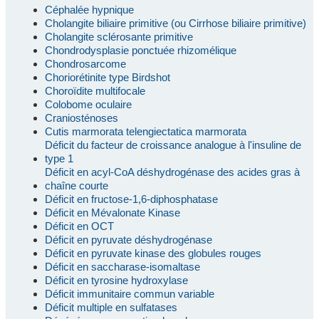
Céphalée hypnique
Cholangite biliaire primitive (ou Cirrhose biliaire primitive)
Cholangite sclérosante primitive
Chondrodysplasie ponctuée rhizomélique
Chondrosarcome
Choriorétinite type Birdshot
Choroïdite multifocale
Colobome oculaire
Craniosténoses
Cutis marmorata telengiectatica marmorata
Déficit du facteur de croissance analogue à l'insuline de
type 1
Déficit en acyl-CoA déshydrogénase des acides gras à
chaîne courte
Déficit en fructose-1,6-diphosphatase
Déficit en Mévalonate Kinase
Déficit en OCT
Déficit en pyruvate déshydrogénase
Déficit en pyruvate kinase des globules rouges
Déficit en saccharase-isomaltase
Déficit en tyrosine hydroxylase
Déficit immunitaire commun variable
Déficit multiple en sulfatases