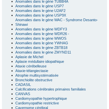
Anomalies dans le gène TUBB4A
Anomalies dans le gène USP7
Anomalies dans le gène U2AF2
Anomalies dans le gène USP9X
Anomalies dans le gène WAC - Syndrome Desanto-
Shinawi
Anomalies dans le gène WDFY3
Anomalies dans le gène WDR26 -
Anomalies dans le gène WWOS
Anomalies dans le gène YWHAG
Anomalies dans le gène ZBTB18
Anomalies dans le gène ZMYND11
Aplasie de Michel
Aplasie médullaire idiopathique
Ataxie cérébelleuse
Ataxie-télangiectasie
Atrophie multisystématisée
Bronchiolite obstructive
CADASIL
Calcifications cérébrales primaires familiales
CANVAS
Cardiomyopathie hypertrophique
Cardiomyopathie restrictive
Cavernome cérébral