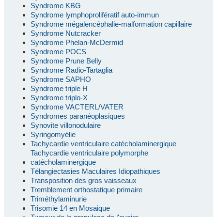
Syndrome KBG
Syndrome lymphoprolifératif auto-immun
Syndrome mégalencéphalie-malformation capillaire
Syndrome Nutcracker
Syndrome Phelan-McDermid
Syndrome POCS
Syndrome Prune Belly
Syndrome Radio-Tartaglia
Syndrome SAPHO
Syndrome triple H
Syndrome triplo-X
Syndrome VACTERL/VATER
Syndromes paranéoplasiques
Synovite villonodulaire
Syringomyélie
Tachycardie ventriculaire catécholaminergique
Tachycardie ventriculaire polymorphe
catécholaminergique
Télangiectasies Maculaires Idiopathiques
Transposition des gros vaisseaux
Tremblement orthostatique primaire
Triméthylaminurie
Trisomie 14 en Mosaique