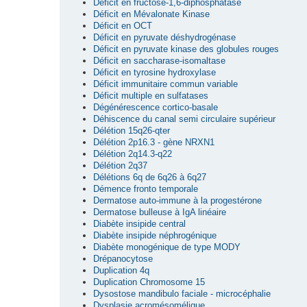
Déficit en fructose-1,6-diphosphatase
Déficit en Mévalonate Kinase
Déficit en OCT
Déficit en pyruvate déshydrogénase
Déficit en pyruvate kinase des globules rouges
Déficit en saccharase-isomaltase
Déficit en tyrosine hydroxylase
Déficit immunitaire commun variable
Déficit multiple en sulfatases
Dégénérescence cortico-basale
Déhiscence du canal semi circulaire supérieur
Délétion 15q26-qter
Délétion 2p16.3 - gène NRXN1
Délétion 2q14.3-q22
Délétion 2q37
Délétions 6q de 6q26 à 6q27
Démence fronto temporale
Dermatose auto-immune à la progestérone
Dermatose bulleuse à IgA linéaire
Diabète insipide central
Diabète insipide néphrogénique
Diabète monogénique de type MODY
Drépanocytose
Duplication 4q
Duplication Chromosome 15
Dysostose mandibulo faciale - microcéphalie
Dysplasie acromésomélique