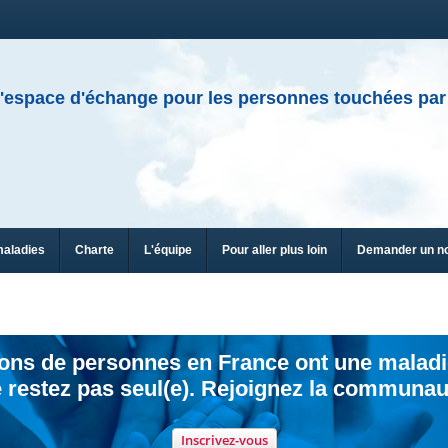
'espace d'échange pour les personnes touchées par
maladies
Charte
L'équipe
Pour aller plus loin
Demander un n
ions de personnes en France ont une maladi
 restez pas seul(e). Rejoignez la communau
Inscrivez-vous