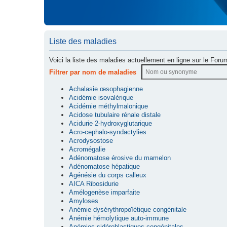
Liste des maladies
Voici la liste des maladies actuellement en ligne sur le Foru
Filtrer par nom de maladies
Achalasie œsophagienne
Acidémie isovalérique
Acidémie méthylmalonique
Acidose tubulaire rénale distale
Acidurie 2-hydroxyglutarique
Acro-cephalo-syndactylies
Acrodysostose
Acromégalie
Adénomatose érosive du mamelon
Adénomatose hépatique
Agénésie du corps calleux
AICA Ribosidurie
Amélogenèse imparfaite
Amyloses
Anémie dysérythropoïétique congénitale
Anémie hémolytique auto-immune
Anémies sidéroblastiques congénitales