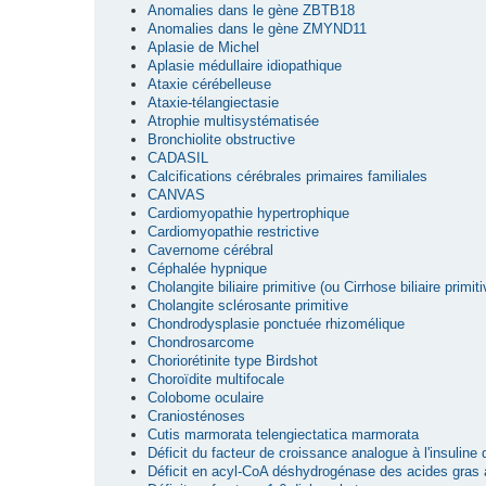
Anomalies dans le gène ZBTB18
Anomalies dans le gène ZMYND11
Aplasie de Michel
Aplasie médullaire idiopathique
Ataxie cérébelleuse
Ataxie-télangiectasie
Atrophie multisystématisée
Bronchiolite obstructive
CADASIL
Calcifications cérébrales primaires familiales
CANVAS
Cardiomyopathie hypertrophique
Cardiomyopathie restrictive
Cavernome cérébral
Céphalée hypnique
Cholangite biliaire primitive (ou Cirrhose biliaire primiti
Cholangite sclérosante primitive
Chondrodysplasie ponctuée rhizomélique
Chondrosarcome
Choriorétinite type Birdshot
Choroïdite multifocale
Colobome oculaire
Craniosténoses
Cutis marmorata telengiectatica marmorata
Déficit du facteur de croissance analogue à l'insuline
Déficit en acyl-CoA déshydrogénase des acides gras 