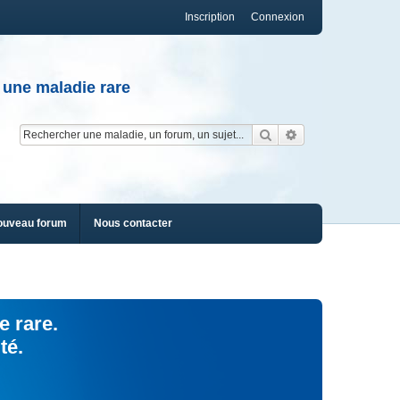
Inscription
Connexion
 une maladie rare
Rechercher
Recherche av
ouveau forum
Nous contacter
e rare.
té.