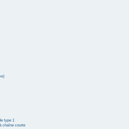
ve)
 de type 1
à chaîne courte