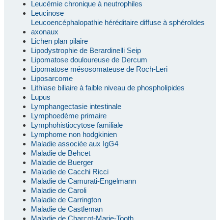
Leucémie chronique à neutrophiles
Leucinose
Leucoencéphalopathie héréditaire diffuse à sphéroïdes
axonaux
Lichen plan pilaire
Lipodystrophie de Berardinelli Seip
Lipomatose douloureuse de Dercum
Lipomatose mésosomateuse de Roch-Leri
Liposarcome
Lithiase biliaire à faible niveau de phospholipides
Lupus
Lymphangectasie intestinale
Lymphoedème primaire
Lymphohistiocytose familiale
Lymphome non hodgkinien
Maladie associée aux IgG4
Maladie de Behcet
Maladie de Buerger
Maladie de Cacchi Ricci
Maladie de Camurati-Engelmann
Maladie de Caroli
Maladie de Carrington
Maladie de Castleman
Maladie de Charcot-Marie-Tooth