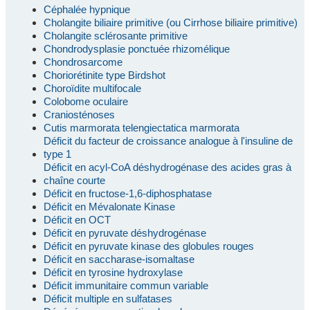
Céphalée hypnique
Cholangite biliaire primitive (ou Cirrhose biliaire primitive)
Cholangite sclérosante primitive
Chondrodysplasie ponctuée rhizomélique
Chondrosarcome
Choriorétinite type Birdshot
Choroïdite multifocale
Colobome oculaire
Craniosténoses
Cutis marmorata telengiectatica marmorata
Déficit du facteur de croissance analogue à l'insuline de
type 1
Déficit en acyl-CoA déshydrogénase des acides gras à
chaîne courte
Déficit en fructose-1,6-diphosphatase
Déficit en Mévalonate Kinase
Déficit en OCT
Déficit en pyruvate déshydrogénase
Déficit en pyruvate kinase des globules rouges
Déficit en saccharase-isomaltase
Déficit en tyrosine hydroxylase
Déficit immunitaire commun variable
Déficit multiple en sulfatases