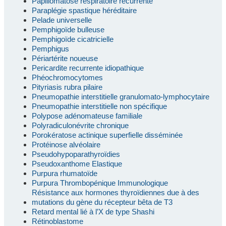
Papillomatose respiratoire récurrente
Paraplégie spastique héréditaire
Pelade universelle
Pemphigoïde bulleuse
Pemphigoïde cicatricielle
Pemphigus
Périartérite noueuse
Pericardite recurrente idiopathique
Phéochromocytomes
Pityriasis rubra pilaire
Pneumopathie interstitielle granulomato-lymphocytaire
Pneumopathie interstitielle non spécifique
Polypose adénomateuse familiale
Polyradiculonévrite chronique
Porokératose actinique superfielle disséminée
Protéinose alvéolaire
Pseudohypoparathyroïdies
Pseudoxanthome Elastique
Purpura rhumatoïde
Purpura Thrombopénique Immunologique
Résistance aux hormones thyroïdiennes due à des
mutations du gène du récepteur bêta de T3
Retard mental lié à l’X de type Shashi
Rétinoblastome