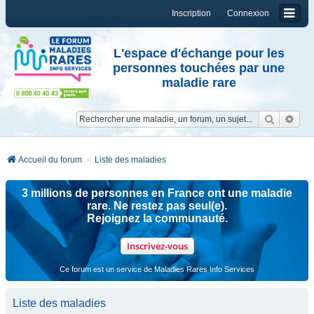
Inscription
Connexion
L'espace d'échange pour les
personnes touchées par une
maladie rare
Reche
Re
Accueil du forum
Liste des maladies
3 millions de personnes en France ont une maladie
rare. Ne restez pas seul(e).
Rejoignez la communauté.
Inscrivez-vous
Ce forum est un service de Maladies Rares Info Services
Liste des maladies