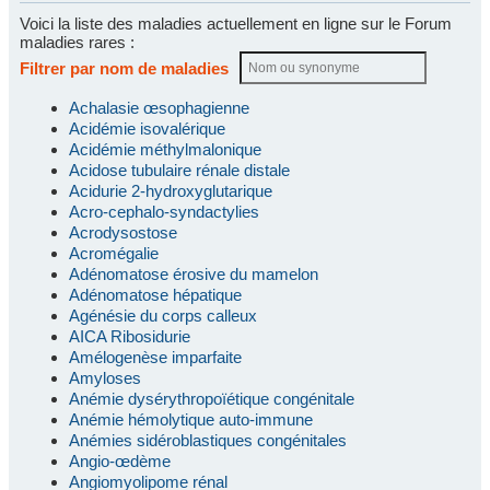
Voici la liste des maladies actuellement en ligne sur le Forum
maladies rares :
Filtrer par nom de maladies
Achalasie œsophagienne
Acidémie isovalérique
Acidémie méthylmalonique
Acidose tubulaire rénale distale
Acidurie 2-hydroxyglutarique
Acro-cephalo-syndactylies
Acrodysostose
Acromégalie
Adénomatose érosive du mamelon
Adénomatose hépatique
Agénésie du corps calleux
AICA Ribosidurie
Amélogenèse imparfaite
Amyloses
Anémie dysérythropoïétique congénitale
Anémie hémolytique auto-immune
Anémies sidéroblastiques congénitales
Angio-œdème
Angiomyolipome rénal