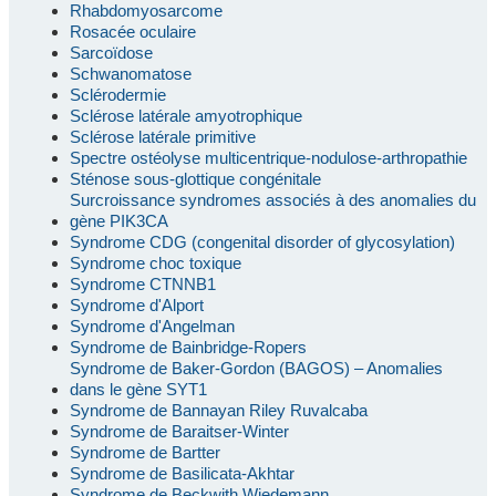
Rhabdomyosarcome
Rosacée oculaire
Sarcoïdose
Schwanomatose
Sclérodermie
Sclérose latérale amyotrophique
Sclérose latérale primitive
Spectre ostéolyse multicentrique-nodulose-arthropathie
Sténose sous-glottique congénitale
Surcroissance syndromes associés à des anomalies du
gène PIK3CA
Syndrome CDG (congenital disorder of glycosylation)
Syndrome choc toxique
Syndrome CTNNB1
Syndrome d'Alport
Syndrome d'Angelman
Syndrome de Bainbridge-Ropers
Syndrome de Baker-Gordon (BAGOS) – Anomalies
dans le gène SYT1
Syndrome de Bannayan Riley Ruvalcaba
Syndrome de Baraitser-Winter
Syndrome de Bartter
Syndrome de Basilicata-Akhtar
Syndrome de Beckwith Wiedemann