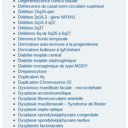
Dégénérescence cortico-basale
Déhiscence du canal semi circulaire supérieur
Délétion 15q26-qter
Délétion 2p16.3 - gène NRXN1
Délétion 2q14.3-q22
Délétion 2q37
Délétions 6q de 6q26 à 6q27
Démence fronto temporale
Dermatose auto-immune à la progestérone
Dermatose bulleuse à IgA linéaire
Diabète insipide central
Diabète insipide néphrogénique
Diabète monogénique de type MODY
Drépanocytose
Duplication 4q
Duplication Chromosome 15
Dysostose mandibulo faciale - microcéphalie
Dysplasie acromésomélique
Dysplasie fibromusculaire artérielle
Dysplasie maxillonasale – Syndrome de Binder
Dysplasie septo-optique
Dysplasie spondyloépiphysaire congenitale
Dysplasie spondyloépiphysaire tardive
Dysplasies facionasales