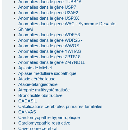
Anomalies dans le gène TUBB4A
Anomalies dans le gène USP7
Anomalies dans le gène U2AF2
Anomalies dans le gène USP9X
Anomalies dans le gène WAC - Syndrome Desanto-
Shinawi
Anomalies dans le gène WDFY3
Anomalies dans le gène WDR26 -
Anomalies dans le gène WWOS
Anomalies dans le gène YWHAG
Anomalies dans le gène ZBTB18
Anomalies dans le gène ZMYND11
Aplasie de Michel
Aplasie médullaire idiopathique
Ataxie cérébelleuse
Ataxie-télangiectasie
Atrophie multisystématisée
Bronchiolite obstructive
CADASIL
Calcifications cérébrales primaires familiales
CANVAS
Cardiomyopathie hypertrophique
Cardiomyopathie restrictive
Cavernome cérébral