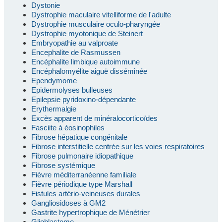
Dystonie
Dystrophie maculaire vitelliforme de l'adulte
Dystrophie musculaire oculo-pharyngée
Dystrophie myotonique de Steinert
Embryopathie au valproate
Encephalite de Rasmussen
Encéphalite limbique autoimmune
Encéphalomyélite aiguë disséminée
Ependymome
Epidermolyses bulleuses
Epilepsie pyridoxino-dépendante
Erythermalgie
Excès apparent de minéralocorticoïdes
Fasciite à éosinophiles
Fibrose hépatique congénitale
Fibrose interstitielle centrée sur les voies respiratoires
Fibrose pulmonaire idiopathique
Fibrose systémique
Fièvre méditerranéenne familiale
Fièvre périodique type Marshall
Fistules artério-veineuses durales
Gangliosidoses à GM2
Gastrite hypertrophique de Ménétrier
Glioblastome