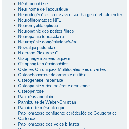
Néphronophtise
Neurinome de l'acoustique
Neurodégénérescence avec surcharge cérébrale en fer
Neurofibromatose NF1
Neuromyélite optique
Neuropathie des petites fibres
Neuropathie tomaculaire
Neutropénie congénitale sévère
Névralgie pudendale
Niemann Pick type C
Œsophage marteau piqueur
Œsophagite à éosinophiles
Ostéites Chroniques Multifocales Récidivantes
Ostéochondrose déformante du tibia
Ostéogénèse imparfaite
Ostéopathie striée-sclérose cranienne
Ostéopétrose
Pancréas annulaire
Panniculite de Weber-Christian
Panniculite mésentérique
Papillomatose confluente et réticulée de Gougerot et
Carteaux
Papillomatose des voies biliaires