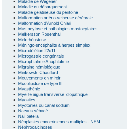
Maladie de Wegener
Maladie du débarquement
Maladie gélatineuse du péritoine
Malformation artério-veineuse cérébrale
Malformation d'Arnold Chiari
Mastocytose et pathologies mastocytaires
Melkersson Rosenthal
Mélorhéostose
Méningo-encéphalite à herpes simplex
Microdélétion 22q11
Microgastrie congénitale
Microphtalmie Anophtalmie
Migraine hémiplégique
Minkowski Chauffard
Mouvements en miroir
Mucolipidose de type III
Myasthénie
Myélite aiguë transverse idiopathique
Myosites
Myotonies du canal sodium
Naevus sébacé
Nail patella
Néoplasies endocriniennes multiples - NEM
Néphrocalcinoses