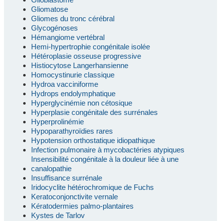
Gliomatose
Gliomes du tronc cérébral
Glycogénoses
Hémangiome vertébral
Hemi-hypertrophie congénitale isolée
Hétéroplasie osseuse progressive
Histiocytose Langerhansienne
Homocystinurie classique
Hydroa vacciniforme
Hydrops endolymphatique
Hyperglycinémie non cétosique
Hyperplasie congénitale des surrénales
Hyperprolinémie
Hypoparathyroïdies rares
Hypotension orthostatique idiopathique
Infection pulmonaire à mycobactéries atypiques
Insensibilité congénitale à la douleur liée à une
canalopathie
Insuffisance surrénale
Iridocyclite hétérochromique de Fuchs
Keratoconjonctivite vernale
Kératodermies palmo-plantaires
Kystes de Tarlov