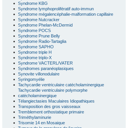
Syndrome KBG
Syndrome lymphoprolifératif auto-immun
Syndrome mégalencéphalie-malformation capillaire
Syndrome Nutcracker
Syndrome Phelan-McDermid
Syndrome POCS
Syndrome Prune Belly
Syndrome Radio-Tartaglia
Syndrome SAPHO
Syndrome triple H
Syndrome triplo-X
Syndrome VACTERL/VATER
Syndromes paranéoplasiques
Synovite villonodulaire
Syringomyélie
Tachycardie ventriculaire catécholaminergique
Tachycardie ventriculaire polymorphe
catécholaminergique
Télangiectasies Maculaires Idiopathiques
Transposition des gros vaisseaux
Tremblement orthostatique primaire
Triméthylaminurie
Trisomie 14 en Mosaique