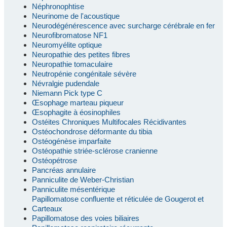
Néphronophtise
Neurinome de l'acoustique
Neurodégénérescence avec surcharge cérébrale en fer
Neurofibromatose NF1
Neuromyélite optique
Neuropathie des petites fibres
Neuropathie tomaculaire
Neutropénie congénitale sévère
Névralgie pudendale
Niemann Pick type C
Œsophage marteau piqueur
Œsophagite à éosinophiles
Ostéites Chroniques Multifocales Récidivantes
Ostéochondrose déformante du tibia
Ostéogénèse imparfaite
Ostéopathie striée-sclérose cranienne
Ostéopétrose
Pancréas annulaire
Panniculite de Weber-Christian
Panniculite mésentérique
Papillomatose confluente et réticulée de Gougerot et
Carteaux
Papillomatose des voies biliaires