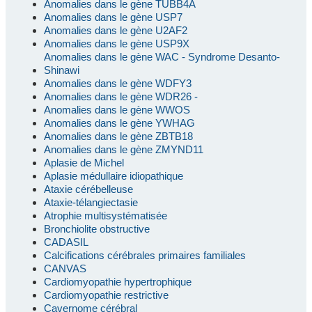
Anomalies dans le gène TUBB4A
Anomalies dans le gène USP7
Anomalies dans le gène U2AF2
Anomalies dans le gène USP9X
Anomalies dans le gène WAC - Syndrome Desanto-
Shinawi
Anomalies dans le gène WDFY3
Anomalies dans le gène WDR26 -
Anomalies dans le gène WWOS
Anomalies dans le gène YWHAG
Anomalies dans le gène ZBTB18
Anomalies dans le gène ZMYND11
Aplasie de Michel
Aplasie médullaire idiopathique
Ataxie cérébelleuse
Ataxie-télangiectasie
Atrophie multisystématisée
Bronchiolite obstructive
CADASIL
Calcifications cérébrales primaires familiales
CANVAS
Cardiomyopathie hypertrophique
Cardiomyopathie restrictive
Cavernome cérébral