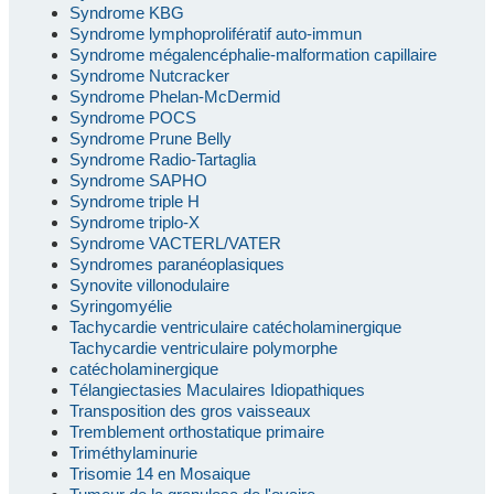
Syndrome KBG
Syndrome lymphoprolifératif auto-immun
Syndrome mégalencéphalie-malformation capillaire
Syndrome Nutcracker
Syndrome Phelan-McDermid
Syndrome POCS
Syndrome Prune Belly
Syndrome Radio-Tartaglia
Syndrome SAPHO
Syndrome triple H
Syndrome triplo-X
Syndrome VACTERL/VATER
Syndromes paranéoplasiques
Synovite villonodulaire
Syringomyélie
Tachycardie ventriculaire catécholaminergique
Tachycardie ventriculaire polymorphe
catécholaminergique
Télangiectasies Maculaires Idiopathiques
Transposition des gros vaisseaux
Tremblement orthostatique primaire
Triméthylaminurie
Trisomie 14 en Mosaique