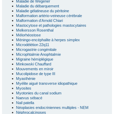
Maladie de Wegener
Maladie du débarquement
Maladie gélatineuse du péritoine
Malformation artério-veineuse cérébrale
Malformation d'Arnold Chiari
Mastocytose et pathologies mastocytaires
Melkersson Rosenthal
Mélorhéostose
Méningo-encéphalite à herpes simplex
Microdélétion 22q11
Microgastrie congénitale
Microphtalmie Anophtalmie
Migraine hémiplégique
Minkowski Chauffard
Mouvements en miroir
Mucolipidose de type III
Myasthénie
Myélite aiguë transverse idiopathique
Myosites
Myotonies du canal sodium
Naevus sébacé
Nail patella
Néoplasies endocriniennes multiples - NEM
Néphrocalcinoses