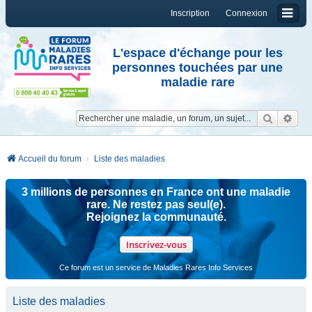
Inscription
Connexion
L'espace d'échange pour les
personnes touchées par une
maladie rare
Reche
Re
Accueil du forum
Liste des maladies
3 millions de personnes en France ont une maladie
rare. Ne restez pas seul(e).
Rejoignez la communauté.
Inscrivez-vous
Ce forum est un service de Maladies Rares Info Services
Liste des maladies