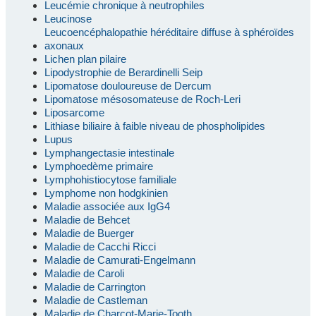
Leucémie chronique à neutrophiles
Leucinose
Leucoencéphalopathie héréditaire diffuse à sphéroïdes
axonaux
Lichen plan pilaire
Lipodystrophie de Berardinelli Seip
Lipomatose douloureuse de Dercum
Lipomatose mésosomateuse de Roch-Leri
Liposarcome
Lithiase biliaire à faible niveau de phospholipides
Lupus
Lymphangectasie intestinale
Lymphoedème primaire
Lymphohistiocytose familiale
Lymphome non hodgkinien
Maladie associée aux IgG4
Maladie de Behcet
Maladie de Buerger
Maladie de Cacchi Ricci
Maladie de Camurati-Engelmann
Maladie de Caroli
Maladie de Carrington
Maladie de Castleman
Maladie de Charcot-Marie-Tooth