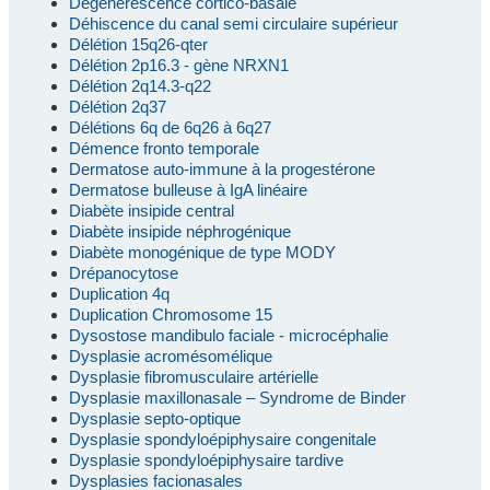
Dégénérescence cortico-basale
Déhiscence du canal semi circulaire supérieur
Délétion 15q26-qter
Délétion 2p16.3 - gène NRXN1
Délétion 2q14.3-q22
Délétion 2q37
Délétions 6q de 6q26 à 6q27
Démence fronto temporale
Dermatose auto-immune à la progestérone
Dermatose bulleuse à IgA linéaire
Diabète insipide central
Diabète insipide néphrogénique
Diabète monogénique de type MODY
Drépanocytose
Duplication 4q
Duplication Chromosome 15
Dysostose mandibulo faciale - microcéphalie
Dysplasie acromésomélique
Dysplasie fibromusculaire artérielle
Dysplasie maxillonasale – Syndrome de Binder
Dysplasie septo-optique
Dysplasie spondyloépiphysaire congenitale
Dysplasie spondyloépiphysaire tardive
Dysplasies facionasales