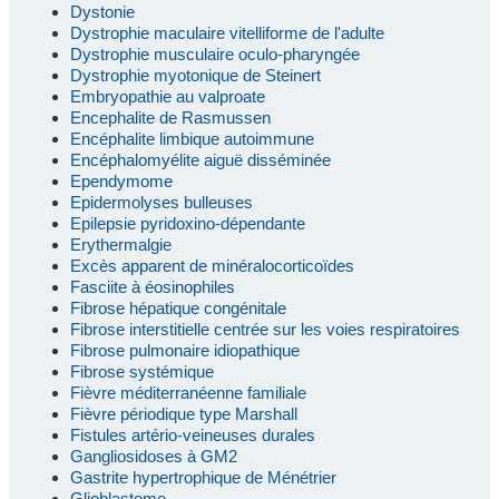
Dystonie
Dystrophie maculaire vitelliforme de l'adulte
Dystrophie musculaire oculo-pharyngée
Dystrophie myotonique de Steinert
Embryopathie au valproate
Encephalite de Rasmussen
Encéphalite limbique autoimmune
Encéphalomyélite aiguë disséminée
Ependymome
Epidermolyses bulleuses
Epilepsie pyridoxino-dépendante
Erythermalgie
Excès apparent de minéralocorticoïdes
Fasciite à éosinophiles
Fibrose hépatique congénitale
Fibrose interstitielle centrée sur les voies respiratoires
Fibrose pulmonaire idiopathique
Fibrose systémique
Fièvre méditerranéenne familiale
Fièvre périodique type Marshall
Fistules artério-veineuses durales
Gangliosidoses à GM2
Gastrite hypertrophique de Ménétrier
Glioblastome