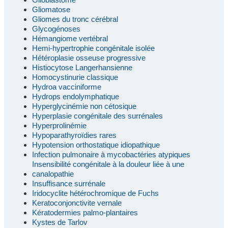
Gliomatose
Gliomes du tronc cérébral
Glycogénoses
Hémangiome vertébral
Hemi-hypertrophie congénitale isolée
Hétéroplasie osseuse progressive
Histiocytose Langerhansienne
Homocystinurie classique
Hydroa vacciniforme
Hydrops endolymphatique
Hyperglycinémie non cétosique
Hyperplasie congénitale des surrénales
Hyperprolinémie
Hypoparathyroïdies rares
Hypotension orthostatique idiopathique
Infection pulmonaire à mycobactéries atypiques
Insensibilité congénitale à la douleur liée à une
canalopathie
Insuffisance surrénale
Iridocyclite hétérochromique de Fuchs
Keratoconjonctivite vernale
Kératodermies palmo-plantaires
Kystes de Tarlov