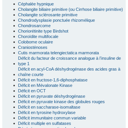
Céphalée hypnique
Cholangite biliaire primitive (ou Cirrhose biliaire primitive)
Cholangite sclérosante primitive
Chondrodysplasie ponctuée rhizomélique
Chondrosarcome
Choriorétinite type Birdshot
Choroïdite multifocale
Colobome oculaire
Craniosténoses
Cutis marmorata telengiectatica marmorata
Déficit du facteur de croissance analogue à l'insuline de
type 1
Déficit en acyl-CoA déshydrogénase des acides gras à
chaîne courte
Déficit en fructose-1,6-diphosphatase
Déficit en Mévalonate Kinase
Déficit en OCT
Déficit en pyruvate déshydrogénase
Déficit en pyruvate kinase des globules rouges
Déficit en saccharase-isomaltase
Déficit en tyrosine hydroxylase
Déficit immunitaire commun variable
Déficit multiple en sulfatases