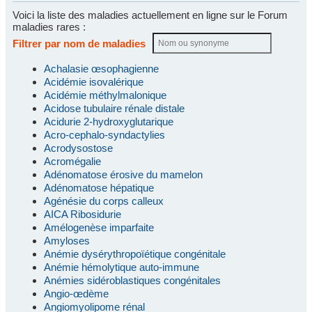
Voici la liste des maladies actuellement en ligne sur le Forum
maladies rares :
Filtrer par nom de maladies
Achalasie œsophagienne
Acidémie isovalérique
Acidémie méthylmalonique
Acidose tubulaire rénale distale
Acidurie 2-hydroxyglutarique
Acro-cephalo-syndactylies
Acrodysostose
Acromégalie
Adénomatose érosive du mamelon
Adénomatose hépatique
Agénésie du corps calleux
AICA Ribosidurie
Amélogenèse imparfaite
Amyloses
Anémie dysérythropoïétique congénitale
Anémie hémolytique auto-immune
Anémies sidéroblastiques congénitales
Angio-œdème
Angiomyolipome rénal