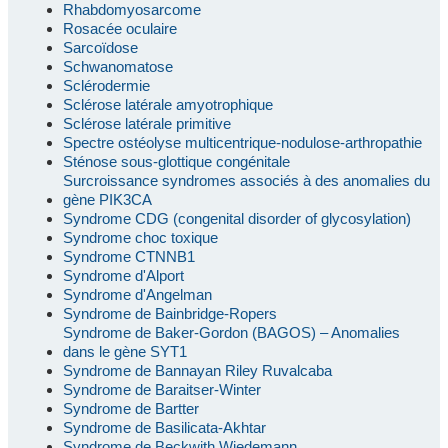
Rhabdomyosarcome
Rosacée oculaire
Sarcoïdose
Schwanomatose
Sclérodermie
Sclérose latérale amyotrophique
Sclérose latérale primitive
Spectre ostéolyse multicentrique-nodulose-arthropathie
Sténose sous-glottique congénitale
Surcroissance syndromes associés à des anomalies du
gène PIK3CA
Syndrome CDG (congenital disorder of glycosylation)
Syndrome choc toxique
Syndrome CTNNB1
Syndrome d'Alport
Syndrome d'Angelman
Syndrome de Bainbridge-Ropers
Syndrome de Baker-Gordon (BAGOS) – Anomalies
dans le gène SYT1
Syndrome de Bannayan Riley Ruvalcaba
Syndrome de Baraitser-Winter
Syndrome de Bartter
Syndrome de Basilicata-Akhtar
Syndrome de Beckwith Wiedemann