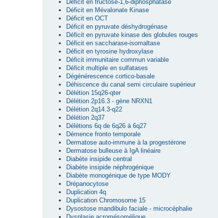
Déficit en fructose-1,6-diphosphatase
Déficit en Mévalonate Kinase
Déficit en OCT
Déficit en pyruvate déshydrogénase
Déficit en pyruvate kinase des globules rouges
Déficit en saccharase-isomaltase
Déficit en tyrosine hydroxylase
Déficit immunitaire commun variable
Déficit multiple en sulfatases
Dégénérescence cortico-basale
Déhiscence du canal semi circulaire supérieur
Délétion 15q26-qter
Délétion 2p16.3 - gène NRXN1
Délétion 2q14.3-q22
Délétion 2q37
Délétions 6q de 6q26 à 6q27
Démence fronto temporale
Dermatose auto-immune à la progestérone
Dermatose bulleuse à IgA linéaire
Diabète insipide central
Diabète insipide néphrogénique
Diabète monogénique de type MODY
Drépanocytose
Duplication 4q
Duplication Chromosome 15
Dysostose mandibulo faciale - microcéphalie
Dysplasie acromésomélique