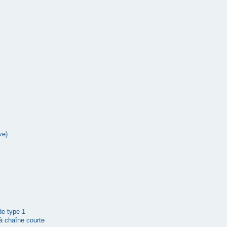
ve)
 de type 1
à chaîne courte