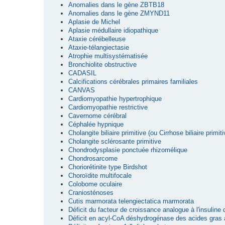
Anomalies dans le gène ZBTB18
Anomalies dans le gène ZMYND11
Aplasie de Michel
Aplasie médullaire idiopathique
Ataxie cérébelleuse
Ataxie-télangiectasie
Atrophie multisystématisée
Bronchiolite obstructive
CADASIL
Calcifications cérébrales primaires familiales
CANVAS
Cardiomyopathie hypertrophique
Cardiomyopathie restrictive
Cavernome cérébral
Céphalée hypnique
Cholangite biliaire primitive (ou Cirrhose biliaire primiti
Cholangite sclérosante primitive
Chondrodysplasie ponctuée rhizomélique
Chondrosarcome
Choriorétinite type Birdshot
Choroïdite multifocale
Colobome oculaire
Craniosténoses
Cutis marmorata telengiectatica marmorata
Déficit du facteur de croissance analogue à l'insuline
Déficit en acyl-CoA déshydrogénase des acides gras 