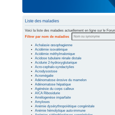
Liste des maladies
Voici la liste des maladies actuellement en ligne sur le Foru
Filtrer par nom de maladies
Achalasie œsophagienne
Acidémie isovalérique
Acidémie méthylmalonique
Acidose tubulaire rénale distale
Acidurie 2-hydroxyglutarique
Acro-cephalo-syndactylies
Acrodysostose
Acromégalie
Adénomatose érosive du mamelon
Adénomatose hépatique
Agénésie du corps calleux
AICA Ribosidurie
Amélogenèse imparfaite
Amyloses
Anémie dysérythropoïétique congénitale
Anémie hémolytique auto-immune
Anémies sidéroblastiques congénitales