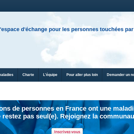
'espace d'échange pour les personnes touchées par
maladies
Charte
L'équipe
Pour aller plus loin
Demander un n
ions de personnes en France ont une maladi
 restez pas seul(e). Rejoignez la communau
Inscrivez-vous