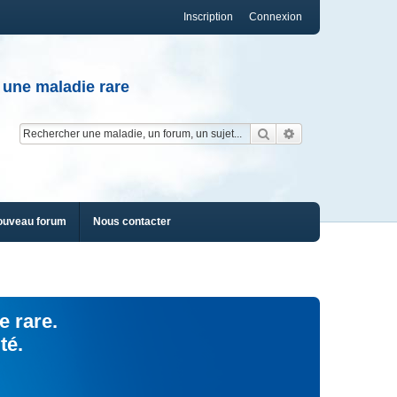
Inscription
Connexion
 une maladie rare
Rechercher
Recherche av
ouveau forum
Nous contacter
e rare.
té.