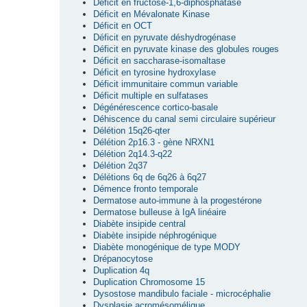
Déficit en fructose-1,6-diphosphatase
Déficit en Mévalonate Kinase
Déficit en OCT
Déficit en pyruvate déshydrogénase
Déficit en pyruvate kinase des globules rouges
Déficit en saccharase-isomaltase
Déficit en tyrosine hydroxylase
Déficit immunitaire commun variable
Déficit multiple en sulfatases
Dégénérescence cortico-basale
Déhiscence du canal semi circulaire supérieur
Délétion 15q26-qter
Délétion 2p16.3 - gène NRXN1
Délétion 2q14.3-q22
Délétion 2q37
Délétions 6q de 6q26 à 6q27
Démence fronto temporale
Dermatose auto-immune à la progestérone
Dermatose bulleuse à IgA linéaire
Diabète insipide central
Diabète insipide néphrogénique
Diabète monogénique de type MODY
Drépanocytose
Duplication 4q
Duplication Chromosome 15
Dysostose mandibulo faciale - microcéphalie
Dysplasie acromésomélique