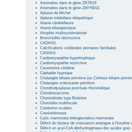
Anomalies dans le gène ZBTB18
Anomalies dans le gène ZMYND11
Aplasie de Michel
Aplasie médullaire idiopathique
Ataxie cérébelleuse
Ataxie-télangiectasie
Atrophie multisystématisée
Bronchiolite obstructive
CADASIL
Calcifications cérébrales primaires familiales
CANVAS
Cardiomyopathie hypertrophique
Cardiomyopathie restrictive
Cavernome cérébral
Céphalée hypnique
Cholangite biliaire primitive (ou Cirrhose biliaire primiti
Cholangite sclérosante primitive
Chondrodysplasie ponctuée rhizomélique
Chondrosarcome
Choriorétinite type Birdshot
Choroïdite multifocale
Colobome oculaire
Craniosténoses
Cutis marmorata telengiectatica marmorata
Déficit du facteur de croissance analogue à l'insuline
Déficit en acyl-CoA déshydrogénase des acides gras 