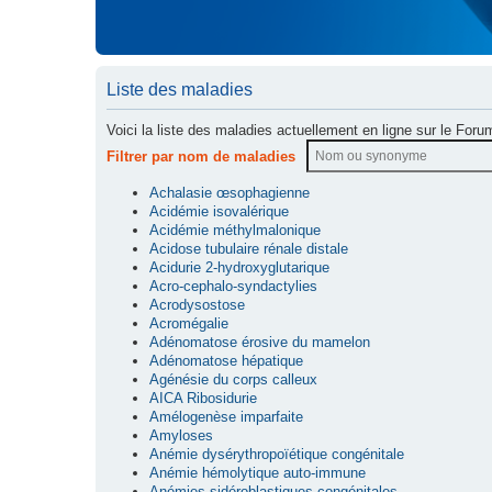
Liste des maladies
Voici la liste des maladies actuellement en ligne sur le Foru
Filtrer par nom de maladies
Achalasie œsophagienne
Acidémie isovalérique
Acidémie méthylmalonique
Acidose tubulaire rénale distale
Acidurie 2-hydroxyglutarique
Acro-cephalo-syndactylies
Acrodysostose
Acromégalie
Adénomatose érosive du mamelon
Adénomatose hépatique
Agénésie du corps calleux
AICA Ribosidurie
Amélogenèse imparfaite
Amyloses
Anémie dysérythropoïétique congénitale
Anémie hémolytique auto-immune
Anémies sidéroblastiques congénitales