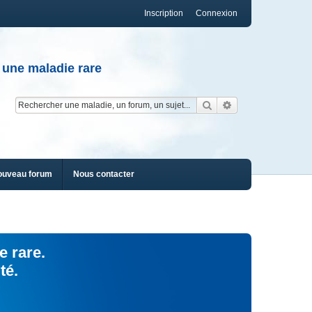
Inscription
Connexion
 une maladie rare
Rechercher
Recherche av
ouveau forum
Nous contacter
e rare.
té.