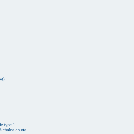
ve)
 de type 1
à chaîne courte