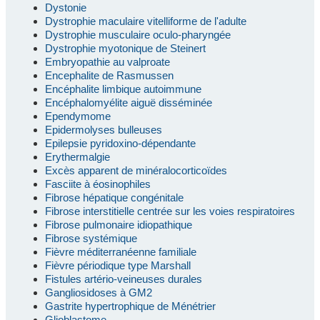
Dystonie
Dystrophie maculaire vitelliforme de l'adulte
Dystrophie musculaire oculo-pharyngée
Dystrophie myotonique de Steinert
Embryopathie au valproate
Encephalite de Rasmussen
Encéphalite limbique autoimmune
Encéphalomyélite aiguë disséminée
Ependymome
Epidermolyses bulleuses
Epilepsie pyridoxino-dépendante
Erythermalgie
Excès apparent de minéralocorticoïdes
Fasciite à éosinophiles
Fibrose hépatique congénitale
Fibrose interstitielle centrée sur les voies respiratoires
Fibrose pulmonaire idiopathique
Fibrose systémique
Fièvre méditerranéenne familiale
Fièvre périodique type Marshall
Fistules artério-veineuses durales
Gangliosidoses à GM2
Gastrite hypertrophique de Ménétrier
Glioblastome