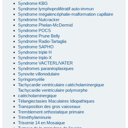
Syndrome KBG
Syndrome lymphoprolifératif auto-immun
Syndrome mégalencéphalie-malformation capillaire
Syndrome Nutcracker
Syndrome Phelan-McDermid
Syndrome POCS
Syndrome Prune Belly
Syndrome Radio-Tartaglia
Syndrome SAPHO
Syndrome triple H
Syndrome triplo-X
Syndrome VACTERL/VATER
Syndromes paranéoplasiques
Synovite villonodulaire
Syringomyélie
Tachycardie ventriculaire catécholaminergique
Tachycardie ventriculaire polymorphe
catécholaminergique
Télangiectasies Maculaires Idiopathiques
Transposition des gros vaisseaux
Tremblement orthostatique primaire
Triméthylaminurie
Trisomie 14 en Mosaique