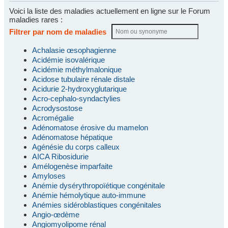
Voici la liste des maladies actuellement en ligne sur le Forum
maladies rares :
Filtrer par nom de maladies
Achalasie œsophagienne
Acidémie isovalérique
Acidémie méthylmalonique
Acidose tubulaire rénale distale
Acidurie 2-hydroxyglutarique
Acro-cephalo-syndactylies
Acrodysostose
Acromégalie
Adénomatose érosive du mamelon
Adénomatose hépatique
Agénésie du corps calleux
AICA Ribosidurie
Amélogenèse imparfaite
Amyloses
Anémie dysérythropoïétique congénitale
Anémie hémolytique auto-immune
Anémies sidéroblastiques congénitales
Angio-œdème
Angiomyolipome rénal