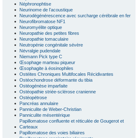
Néphronophtise
Neurinome de l'acoustique
Neurodégénérescence avec surcharge cérébrale en fer
Neurofibromatose NF1
Neuromyélite optique
Neuropathie des petites fibres
Neuropathie tomaculaire
Neutropénie congénitale sévère
Névralgie pudendale
Niemann Pick type C
Œsophage marteau piqueur
Œsophagite à éosinophiles
Ostéites Chroniques Multifocales Récidivantes
Ostéochondrose déformante du tibia
Ostéogénèse imparfaite
Ostéopathie striée-sclérose cranienne
Ostéopétrose
Pancréas annulaire
Panniculite de Weber-Christian
Panniculite mésentérique
Papillomatose confluente et réticulée de Gougerot et
Carteaux
Papillomatose des voies biliaires