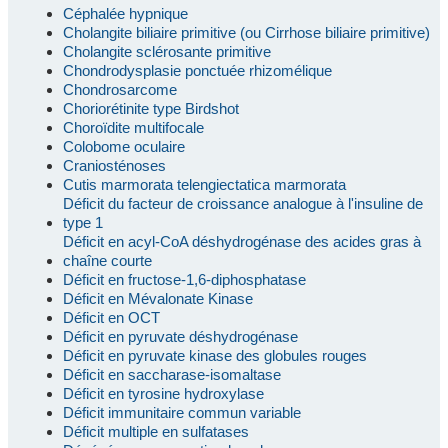
Céphalée hypnique
Cholangite biliaire primitive (ou Cirrhose biliaire primitive)
Cholangite sclérosante primitive
Chondrodysplasie ponctuée rhizomélique
Chondrosarcome
Choriorétinite type Birdshot
Choroïdite multifocale
Colobome oculaire
Craniosténoses
Cutis marmorata telengiectatica marmorata
Déficit du facteur de croissance analogue à l'insuline de
type 1
Déficit en acyl-CoA déshydrogénase des acides gras à
chaîne courte
Déficit en fructose-1,6-diphosphatase
Déficit en Mévalonate Kinase
Déficit en OCT
Déficit en pyruvate déshydrogénase
Déficit en pyruvate kinase des globules rouges
Déficit en saccharase-isomaltase
Déficit en tyrosine hydroxylase
Déficit immunitaire commun variable
Déficit multiple en sulfatases