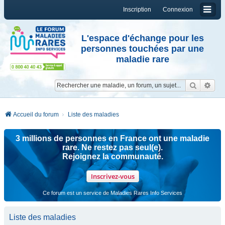
Inscription
Connexion
L'espace d'échange pour les
personnes touchées par une
maladie rare
Reche
Re
Accueil du forum
Liste des maladies
3 millions de personnes en France ont une maladie
rare. Ne restez pas seul(e).
Rejoignez la communauté.
Inscrivez-vous
Ce forum est un service de Maladies Rares Info Services
Liste des maladies