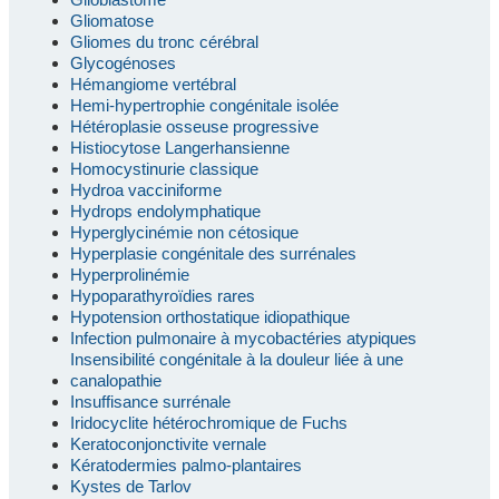
Gliomatose
Gliomes du tronc cérébral
Glycogénoses
Hémangiome vertébral
Hemi-hypertrophie congénitale isolée
Hétéroplasie osseuse progressive
Histiocytose Langerhansienne
Homocystinurie classique
Hydroa vacciniforme
Hydrops endolymphatique
Hyperglycinémie non cétosique
Hyperplasie congénitale des surrénales
Hyperprolinémie
Hypoparathyroïdies rares
Hypotension orthostatique idiopathique
Infection pulmonaire à mycobactéries atypiques
Insensibilité congénitale à la douleur liée à une
canalopathie
Insuffisance surrénale
Iridocyclite hétérochromique de Fuchs
Keratoconjonctivite vernale
Kératodermies palmo-plantaires
Kystes de Tarlov