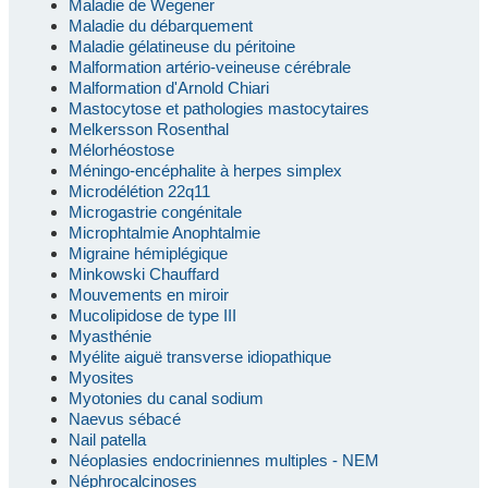
Maladie de Wegener
Maladie du débarquement
Maladie gélatineuse du péritoine
Malformation artério-veineuse cérébrale
Malformation d'Arnold Chiari
Mastocytose et pathologies mastocytaires
Melkersson Rosenthal
Mélorhéostose
Méningo-encéphalite à herpes simplex
Microdélétion 22q11
Microgastrie congénitale
Microphtalmie Anophtalmie
Migraine hémiplégique
Minkowski Chauffard
Mouvements en miroir
Mucolipidose de type III
Myasthénie
Myélite aiguë transverse idiopathique
Myosites
Myotonies du canal sodium
Naevus sébacé
Nail patella
Néoplasies endocriniennes multiples - NEM
Néphrocalcinoses