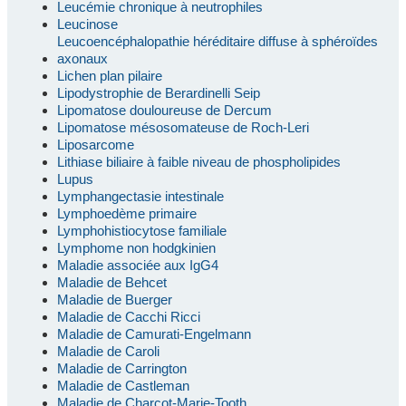
Leucémie chronique à neutrophiles
Leucinose
Leucoencéphalopathie héréditaire diffuse à sphéroïdes
axonaux
Lichen plan pilaire
Lipodystrophie de Berardinelli Seip
Lipomatose douloureuse de Dercum
Lipomatose mésosomateuse de Roch-Leri
Liposarcome
Lithiase biliaire à faible niveau de phospholipides
Lupus
Lymphangectasie intestinale
Lymphoedème primaire
Lymphohistiocytose familiale
Lymphome non hodgkinien
Maladie associée aux IgG4
Maladie de Behcet
Maladie de Buerger
Maladie de Cacchi Ricci
Maladie de Camurati-Engelmann
Maladie de Caroli
Maladie de Carrington
Maladie de Castleman
Maladie de Charcot-Marie-Tooth