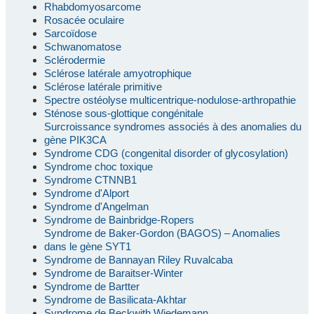
Rhabdomyosarcome
Rosacée oculaire
Sarcoïdose
Schwanomatose
Sclérodermie
Sclérose latérale amyotrophique
Sclérose latérale primitive
Spectre ostéolyse multicentrique-nodulose-arthropathie
Sténose sous-glottique congénitale
Surcroissance syndromes associés à des anomalies du
gène PIK3CA
Syndrome CDG (congenital disorder of glycosylation)
Syndrome choc toxique
Syndrome CTNNB1
Syndrome d'Alport
Syndrome d'Angelman
Syndrome de Bainbridge-Ropers
Syndrome de Baker-Gordon (BAGOS) – Anomalies
dans le gène SYT1
Syndrome de Bannayan Riley Ruvalcaba
Syndrome de Baraitser-Winter
Syndrome de Bartter
Syndrome de Basilicata-Akhtar
Syndrome de Beckwith Wiedemann