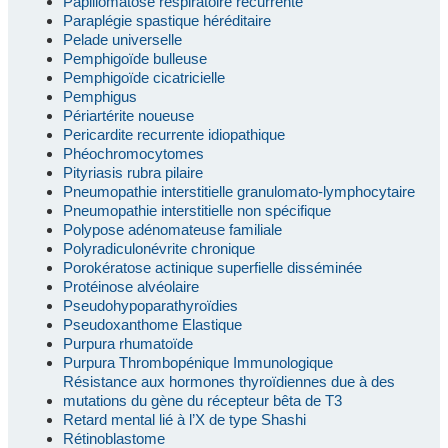
Papillomatose respiratoire récurrente
Paraplégie spastique héréditaire
Pelade universelle
Pemphigoïde bulleuse
Pemphigoïde cicatricielle
Pemphigus
Périartérite noueuse
Pericardite recurrente idiopathique
Phéochromocytomes
Pityriasis rubra pilaire
Pneumopathie interstitielle granulomato-lymphocytaire
Pneumopathie interstitielle non spécifique
Polypose adénomateuse familiale
Polyradiculonévrite chronique
Porokératose actinique superfielle disséminée
Protéinose alvéolaire
Pseudohypoparathyroïdies
Pseudoxanthome Elastique
Purpura rhumatoïde
Purpura Thrombopénique Immunologique
Résistance aux hormones thyroïdiennes due à des
mutations du gène du récepteur bêta de T3
Retard mental lié à l’X de type Shashi
Rétinoblastome