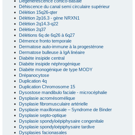
Dégénérescence cortico-basale
Déhiscence du canal semi circulaire supérieur
Délétion 15q26-qter
Délétion 2p16.3 - gène NRXN1
Délétion 2q14.3-q22
Délétion 2q37
Délétions 6q de 6q26 à 6q27
Démence fronto temporale
Dermatose auto-immune à la progestérone
Dermatose bulleuse à IgA linéaire
Diabète insipide central
Diabète insipide néphrogénique
Diabète monogénique de type MODY
Drépanocytose
Duplication 4q
Duplication Chromosome 15
Dysostose mandibulo faciale - microcéphalie
Dysplasie acromésomélique
Dysplasie fibromusculaire artérielle
Dysplasie maxillonasale – Syndrome de Binder
Dysplasie septo-optique
Dysplasie spondyloépiphysaire congenitale
Dysplasie spondyloépiphysaire tardive
Dysplasies facionasales