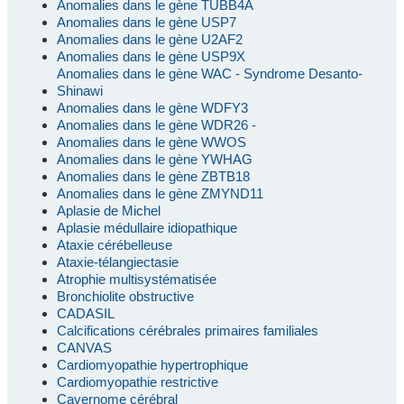
Anomalies dans le gène TUBB4A
Anomalies dans le gène USP7
Anomalies dans le gène U2AF2
Anomalies dans le gène USP9X
Anomalies dans le gène WAC - Syndrome Desanto-
Shinawi
Anomalies dans le gène WDFY3
Anomalies dans le gène WDR26 -
Anomalies dans le gène WWOS
Anomalies dans le gène YWHAG
Anomalies dans le gène ZBTB18
Anomalies dans le gène ZMYND11
Aplasie de Michel
Aplasie médullaire idiopathique
Ataxie cérébelleuse
Ataxie-télangiectasie
Atrophie multisystématisée
Bronchiolite obstructive
CADASIL
Calcifications cérébrales primaires familiales
CANVAS
Cardiomyopathie hypertrophique
Cardiomyopathie restrictive
Cavernome cérébral