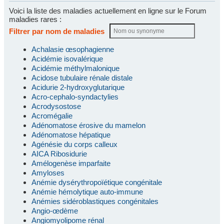
Voici la liste des maladies actuellement en ligne sur le Forum
maladies rares :
Filtrer par nom de maladies
Achalasie œsophagienne
Acidémie isovalérique
Acidémie méthylmalonique
Acidose tubulaire rénale distale
Acidurie 2-hydroxyglutarique
Acro-cephalo-syndactylies
Acrodysostose
Acromégalie
Adénomatose érosive du mamelon
Adénomatose hépatique
Agénésie du corps calleux
AICA Ribosidurie
Amélogenèse imparfaite
Amyloses
Anémie dysérythropoïétique congénitale
Anémie hémolytique auto-immune
Anémies sidéroblastiques congénitales
Angio-œdème
Angiomyolipome rénal