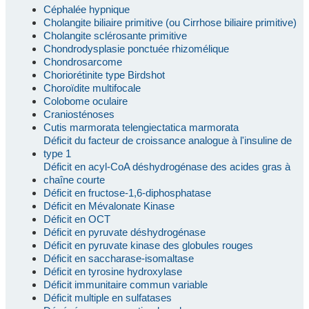
Céphalée hypnique
Cholangite biliaire primitive (ou Cirrhose biliaire primitive)
Cholangite sclérosante primitive
Chondrodysplasie ponctuée rhizomélique
Chondrosarcome
Choriorétinite type Birdshot
Choroïdite multifocale
Colobome oculaire
Craniosténoses
Cutis marmorata telengiectatica marmorata
Déficit du facteur de croissance analogue à l'insuline de
type 1
Déficit en acyl-CoA déshydrogénase des acides gras à
chaîne courte
Déficit en fructose-1,6-diphosphatase
Déficit en Mévalonate Kinase
Déficit en OCT
Déficit en pyruvate déshydrogénase
Déficit en pyruvate kinase des globules rouges
Déficit en saccharase-isomaltase
Déficit en tyrosine hydroxylase
Déficit immunitaire commun variable
Déficit multiple en sulfatases