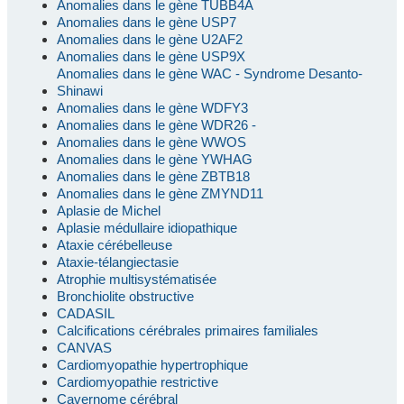
Anomalies dans le gène TUBB4A
Anomalies dans le gène USP7
Anomalies dans le gène U2AF2
Anomalies dans le gène USP9X
Anomalies dans le gène WAC - Syndrome Desanto-
Shinawi
Anomalies dans le gène WDFY3
Anomalies dans le gène WDR26 -
Anomalies dans le gène WWOS
Anomalies dans le gène YWHAG
Anomalies dans le gène ZBTB18
Anomalies dans le gène ZMYND11
Aplasie de Michel
Aplasie médullaire idiopathique
Ataxie cérébelleuse
Ataxie-télangiectasie
Atrophie multisystématisée
Bronchiolite obstructive
CADASIL
Calcifications cérébrales primaires familiales
CANVAS
Cardiomyopathie hypertrophique
Cardiomyopathie restrictive
Cavernome cérébral