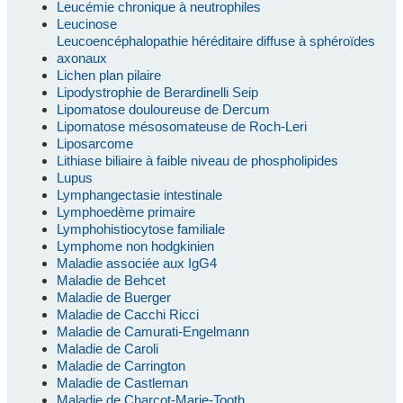
Leucémie chronique à neutrophiles
Leucinose
Leucoencéphalopathie héréditaire diffuse à sphéroïdes
axonaux
Lichen plan pilaire
Lipodystrophie de Berardinelli Seip
Lipomatose douloureuse de Dercum
Lipomatose mésosomateuse de Roch-Leri
Liposarcome
Lithiase biliaire à faible niveau de phospholipides
Lupus
Lymphangectasie intestinale
Lymphoedème primaire
Lymphohistiocytose familiale
Lymphome non hodgkinien
Maladie associée aux IgG4
Maladie de Behcet
Maladie de Buerger
Maladie de Cacchi Ricci
Maladie de Camurati-Engelmann
Maladie de Caroli
Maladie de Carrington
Maladie de Castleman
Maladie de Charcot-Marie-Tooth