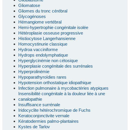
Gliomatose
Gliomes du tronc cérébral
Glycogénoses
Hémangiome vertébral
Hemi-hypertrophie congénitale isolée
Hétéroplasie osseuse progressive
Histiocytose Langerhansienne
Homocystinurie classique
Hydroa vacciniforme
Hydrops endolymphatique
Hyperglycinémie non cétosique
Hyperplasie congénitale des surrénales
Hyperprolinémie
Hypoparathyroïdies rares
Hypotension orthostatique idiopathique
Infection pulmonaire à mycobactéries atypiques
Insensibilité congénitale à la douleur liée à une
canalopathie
Insuffisance surrénale
Iridocyclite hétérochromique de Fuchs
Keratoconjonctivite vernale
Kératodermies palmo-plantaires
Kystes de Tarlov