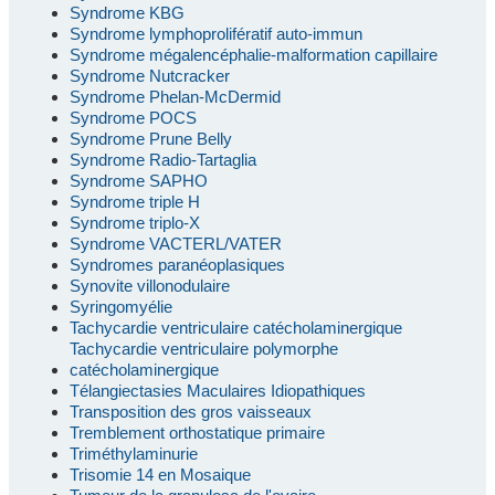
Syndrome KBG
Syndrome lymphoprolifératif auto-immun
Syndrome mégalencéphalie-malformation capillaire
Syndrome Nutcracker
Syndrome Phelan-McDermid
Syndrome POCS
Syndrome Prune Belly
Syndrome Radio-Tartaglia
Syndrome SAPHO
Syndrome triple H
Syndrome triplo-X
Syndrome VACTERL/VATER
Syndromes paranéoplasiques
Synovite villonodulaire
Syringomyélie
Tachycardie ventriculaire catécholaminergique
Tachycardie ventriculaire polymorphe
catécholaminergique
Télangiectasies Maculaires Idiopathiques
Transposition des gros vaisseaux
Tremblement orthostatique primaire
Triméthylaminurie
Trisomie 14 en Mosaique