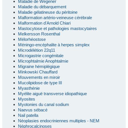
Maladie de Wegener
Maladie du débarquement
Maladie gélatineuse du péritoine
Malformation artério-veineuse cérébrale
Malformation d'Arnold Chiari
Mastocytose et pathologies mastocytaires
Melkersson Rosenthal
Mélorhéostose
Méningo-encéphalite à herpes simplex
Microdélétion 22q11
Microgastrie congénitale
Microphtalmie Anophtalmie
Migraine hémiplégique
Minkowski Chauffard
Mouvements en miroir
Mucolipidose de type III
Myasthénie
Myélite aiguë transverse idiopathique
Myosites
Myotonies du canal sodium
Naevus sébacé
Nail patella
Néoplasies endocriniennes multiples - NEM
Néphrocalcinoses