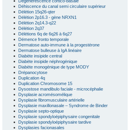
Dégénérescence cortico-basale
Déhiscence du canal semi circulaire supérieur
Délétion 15q26-qter
Délétion 2p16.3 - gène NRXN1
Délétion 2q14.3-q22
Délétion 2q37
Délétions 6q de 6q26 à 6q27
Démence fronto temporale
Dermatose auto-immune à la progestérone
Dermatose bulleuse à IgA linéaire
Diabète insipide central
Diabète insipide néphrogénique
Diabète monogénique de type MODY
Drépanocytose
Duplication 4q
Duplication Chromosome 15
Dysostose mandibulo faciale - microcéphalie
Dysplasie acromésomélique
Dysplasie fibromusculaire artérielle
Dysplasie maxillonasale – Syndrome de Binder
Dysplasie septo-optique
Dysplasie spondyloépiphysaire congenitale
Dysplasie spondyloépiphysaire tardive
Dysplasies facionasales