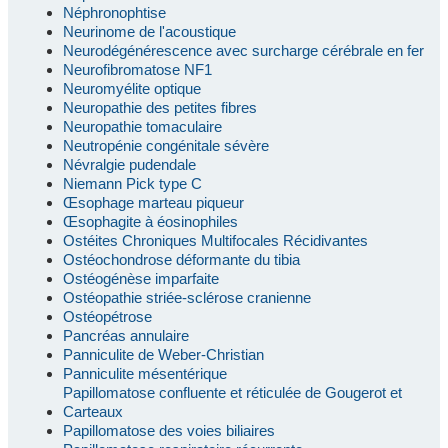
Néphronophtise
Neurinome de l'acoustique
Neurodégénérescence avec surcharge cérébrale en fer
Neurofibromatose NF1
Neuromyélite optique
Neuropathie des petites fibres
Neuropathie tomaculaire
Neutropénie congénitale sévère
Névralgie pudendale
Niemann Pick type C
Œsophage marteau piqueur
Œsophagite à éosinophiles
Ostéites Chroniques Multifocales Récidivantes
Ostéochondrose déformante du tibia
Ostéogénèse imparfaite
Ostéopathie striée-sclérose cranienne
Ostéopétrose
Pancréas annulaire
Panniculite de Weber-Christian
Panniculite mésentérique
Papillomatose confluente et réticulée de Gougerot et
Carteaux
Papillomatose des voies biliaires