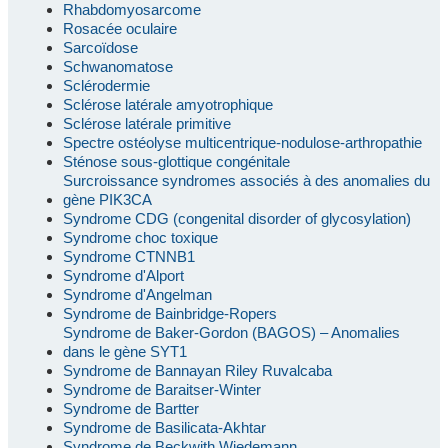
Rhabdomyosarcome
Rosacée oculaire
Sarcoïdose
Schwanomatose
Sclérodermie
Sclérose latérale amyotrophique
Sclérose latérale primitive
Spectre ostéolyse multicentrique-nodulose-arthropathie
Sténose sous-glottique congénitale
Surcroissance syndromes associés à des anomalies du
gène PIK3CA
Syndrome CDG (congenital disorder of glycosylation)
Syndrome choc toxique
Syndrome CTNNB1
Syndrome d'Alport
Syndrome d'Angelman
Syndrome de Bainbridge-Ropers
Syndrome de Baker-Gordon (BAGOS) – Anomalies
dans le gène SYT1
Syndrome de Bannayan Riley Ruvalcaba
Syndrome de Baraitser-Winter
Syndrome de Bartter
Syndrome de Basilicata-Akhtar
Syndrome de Beckwith Wiedemann