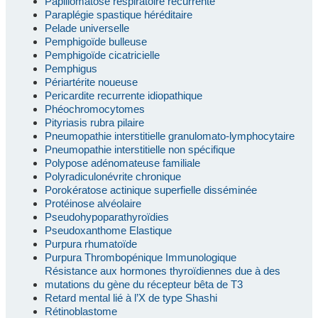
Papillomatose respiratoire récurrente
Paraplégie spastique héréditaire
Pelade universelle
Pemphigoïde bulleuse
Pemphigoïde cicatricielle
Pemphigus
Périartérite noueuse
Pericardite recurrente idiopathique
Phéochromocytomes
Pityriasis rubra pilaire
Pneumopathie interstitielle granulomato-lymphocytaire
Pneumopathie interstitielle non spécifique
Polypose adénomateuse familiale
Polyradiculonévrite chronique
Porokératose actinique superfielle disséminée
Protéinose alvéolaire
Pseudohypoparathyroïdies
Pseudoxanthome Elastique
Purpura rhumatoïde
Purpura Thrombopénique Immunologique
Résistance aux hormones thyroïdiennes due à des
mutations du gène du récepteur bêta de T3
Retard mental lié à l’X de type Shashi
Rétinoblastome