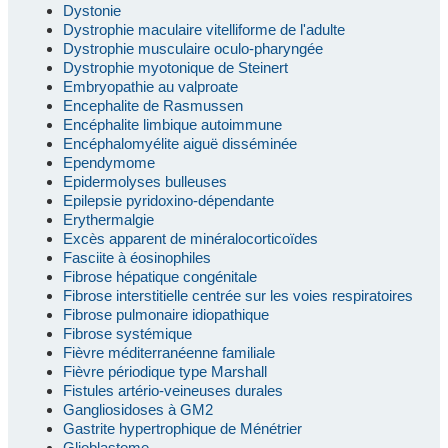
Dystonie
Dystrophie maculaire vitelliforme de l'adulte
Dystrophie musculaire oculo-pharyngée
Dystrophie myotonique de Steinert
Embryopathie au valproate
Encephalite de Rasmussen
Encéphalite limbique autoimmune
Encéphalomyélite aiguë disséminée
Ependymome
Epidermolyses bulleuses
Epilepsie pyridoxino-dépendante
Erythermalgie
Excès apparent de minéralocorticoïdes
Fasciite à éosinophiles
Fibrose hépatique congénitale
Fibrose interstitielle centrée sur les voies respiratoires
Fibrose pulmonaire idiopathique
Fibrose systémique
Fièvre méditerranéenne familiale
Fièvre périodique type Marshall
Fistules artério-veineuses durales
Gangliosidoses à GM2
Gastrite hypertrophique de Ménétrier
Glioblastome