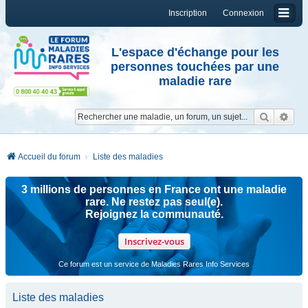
Inscription
Connexion
L'espace d'échange pour les
personnes touchées par une
maladie rare
Reche
Re
Accueil du forum
Liste des maladies
3 millions de personnes en France ont une maladie
rare. Ne restez pas seul(e).
Rejoignez la communauté.
Inscrivez-vous
Ce forum est un service de Maladies Rares Info Services
Liste des maladies