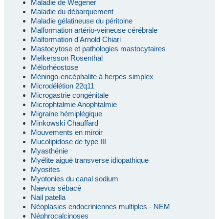
Maladie de Wegener
Maladie du débarquement
Maladie gélatineuse du péritoine
Malformation artério-veineuse cérébrale
Malformation d'Arnold Chiari
Mastocytose et pathologies mastocytaires
Melkersson Rosenthal
Mélorhéostose
Méningo-encéphalite à herpes simplex
Microdélétion 22q11
Microgastrie congénitale
Microphtalmie Anophtalmie
Migraine hémiplégique
Minkowski Chauffard
Mouvements en miroir
Mucolipidose de type III
Myasthénie
Myélite aiguë transverse idiopathique
Myosites
Myotonies du canal sodium
Naevus sébacé
Nail patella
Néoplasies endocriniennes multiples - NEM
Néphrocalcinoses