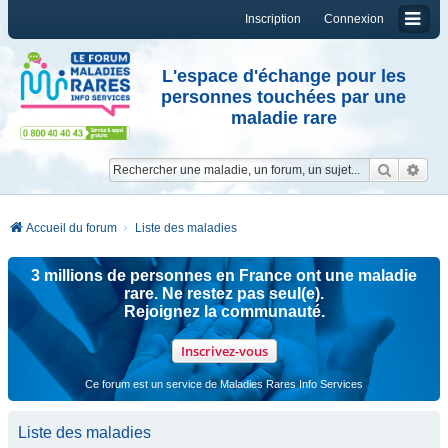
Inscription
Connexion
L'espace d'échange pour les
personnes touchées par une
maladie rare
Reche
Re
Accueil du forum
Liste des maladies
3 millions de personnes en France ont une maladie
rare. Ne restez pas seul(e).
Rejoignez la communauté.
Inscrivez-vous
Ce forum est un service de Maladies Rares Info Services
Liste des maladies