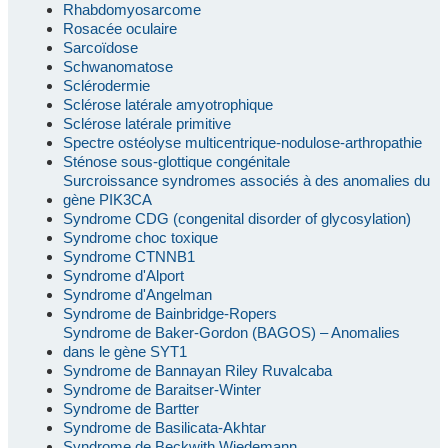
Rhabdomyosarcome
Rosacée oculaire
Sarcoïdose
Schwanomatose
Sclérodermie
Sclérose latérale amyotrophique
Sclérose latérale primitive
Spectre ostéolyse multicentrique-nodulose-arthropathie
Sténose sous-glottique congénitale
Surcroissance syndromes associés à des anomalies du
gène PIK3CA
Syndrome CDG (congenital disorder of glycosylation)
Syndrome choc toxique
Syndrome CTNNB1
Syndrome d'Alport
Syndrome d'Angelman
Syndrome de Bainbridge-Ropers
Syndrome de Baker-Gordon (BAGOS) – Anomalies
dans le gène SYT1
Syndrome de Bannayan Riley Ruvalcaba
Syndrome de Baraitser-Winter
Syndrome de Bartter
Syndrome de Basilicata-Akhtar
Syndrome de Beckwith Wiedemann