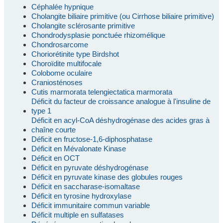
Céphalée hypnique
Cholangite biliaire primitive (ou Cirrhose biliaire primitive)
Cholangite sclérosante primitive
Chondrodysplasie ponctuée rhizomélique
Chondrosarcome
Choriorétinite type Birdshot
Choroïdite multifocale
Colobome oculaire
Craniosténoses
Cutis marmorata telengiectatica marmorata
Déficit du facteur de croissance analogue à l'insuline de
type 1
Déficit en acyl-CoA déshydrogénase des acides gras à
chaîne courte
Déficit en fructose-1,6-diphosphatase
Déficit en Mévalonate Kinase
Déficit en OCT
Déficit en pyruvate déshydrogénase
Déficit en pyruvate kinase des globules rouges
Déficit en saccharase-isomaltase
Déficit en tyrosine hydroxylase
Déficit immunitaire commun variable
Déficit multiple en sulfatases