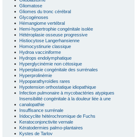
Gliomatose
Gliomes du tronc cérébral
Glycogénoses
Hémangiome vertébral
Hemi-hypertrophie congénitale isolée
Hétéroplasie osseuse progressive
Histiocytose Langerhansienne
Homocystinurie classique
Hydroa vacciniforme
Hydrops endolymphatique
Hyperglycinémie non cétosique
Hyperplasie congénitale des surrénales
Hyperprolinémie
Hypoparathyroïdies rares
Hypotension orthostatique idiopathique
Infection pulmonaire à mycobactéries atypiques
Insensibilité congénitale à la douleur liée à une
canalopathie
Insuffisance surrénale
Iridocyclite hétérochromique de Fuchs
Keratoconjonctivite vernale
Kératodermies palmo-plantaires
Kystes de Tarlov