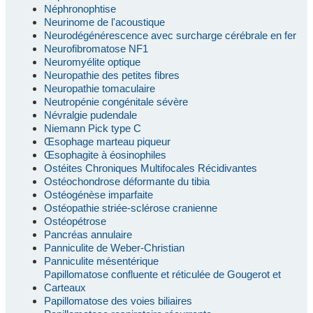
Néphronophtise
Neurinome de l'acoustique
Neurodégénérescence avec surcharge cérébrale en fer
Neurofibromatose NF1
Neuromyélite optique
Neuropathie des petites fibres
Neuropathie tomaculaire
Neutropénie congénitale sévère
Névralgie pudendale
Niemann Pick type C
Œsophage marteau piqueur
Œsophagite à éosinophiles
Ostéites Chroniques Multifocales Récidivantes
Ostéochondrose déformante du tibia
Ostéogénèse imparfaite
Ostéopathie striée-sclérose cranienne
Ostéopétrose
Pancréas annulaire
Panniculite de Weber-Christian
Panniculite mésentérique
Papillomatose confluente et réticulée de Gougerot et
Carteaux
Papillomatose des voies biliaires