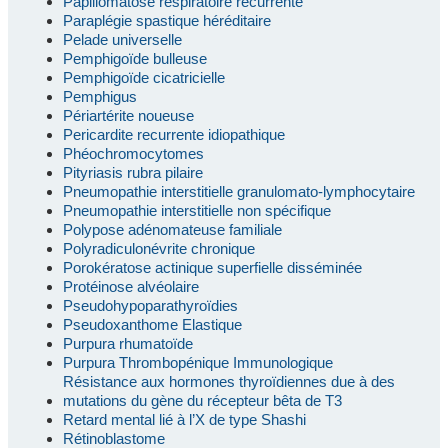
Papillomatose respiratoire récurrente
Paraplégie spastique héréditaire
Pelade universelle
Pemphigoïde bulleuse
Pemphigoïde cicatricielle
Pemphigus
Périartérite noueuse
Pericardite recurrente idiopathique
Phéochromocytomes
Pityriasis rubra pilaire
Pneumopathie interstitielle granulomato-lymphocytaire
Pneumopathie interstitielle non spécifique
Polypose adénomateuse familiale
Polyradiculonévrite chronique
Porokératose actinique superfielle disséminée
Protéinose alvéolaire
Pseudohypoparathyroïdies
Pseudoxanthome Elastique
Purpura rhumatoïde
Purpura Thrombopénique Immunologique
Résistance aux hormones thyroïdiennes due à des
mutations du gène du récepteur bêta de T3
Retard mental lié à l’X de type Shashi
Rétinoblastome