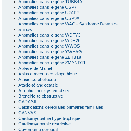
Anomalies dans le gène TUBB4A
Anomalies dans le gène USP7
Anomalies dans le gène U2AF2
Anomalies dans le gène USP9X
Anomalies dans le gène WAC - Syndrome Desanto-
Shinawi
Anomalies dans le gène WDFY3
Anomalies dans le gène WDR26 -
Anomalies dans le gène WWOS
Anomalies dans le gène YWHAG
Anomalies dans le gène ZBTB18
Anomalies dans le gène ZMYND11
Aplasie de Michel
Aplasie médullaire idiopathique
Ataxie cérébelleuse
Ataxie-télangiectasie
Atrophie multisystématisée
Bronchiolite obstructive
CADASIL
Calcifications cérébrales primaires familiales
CANVAS
Cardiomyopathie hypertrophique
Cardiomyopathie restrictive
Cavernome cérébral