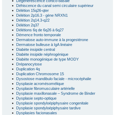
Dégénérescence cortico-basale
Déhiscence du canal semi circulaire supérieur
Délétion 15q26-qter
Délétion 2p16.3 - gène NRXN1
Délétion 2q14.3-q22
Délétion 2q37
Délétions 6q de 6q26 à 6q27
Démence fronto temporale
Dermatose auto-immune à la progestérone
Dermatose bulleuse à IgA linéaire
Diabète insipide central
Diabète insipide néphrogénique
Diabète monogénique de type MODY
Drépanocytose
Duplication 4q
Duplication Chromosome 15
Dysostose mandibulo faciale - microcéphalie
Dysplasie acromésomélique
Dysplasie fibromusculaire artérielle
Dysplasie maxillonasale – Syndrome de Binder
Dysplasie septo-optique
Dysplasie spondyloépiphysaire congenitale
Dysplasie spondyloépiphysaire tardive
Dysplasies facionasales