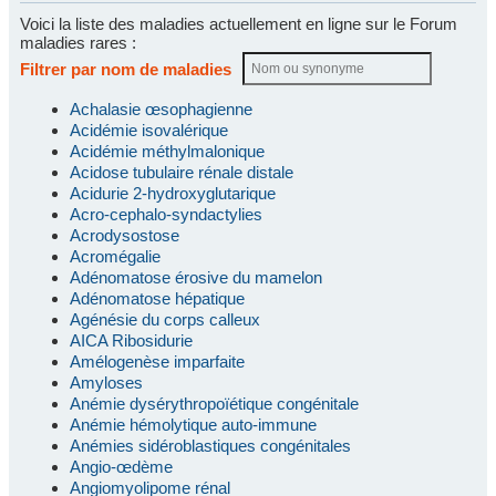
Voici la liste des maladies actuellement en ligne sur le Forum
maladies rares :
Filtrer par nom de maladies
Achalasie œsophagienne
Acidémie isovalérique
Acidémie méthylmalonique
Acidose tubulaire rénale distale
Acidurie 2-hydroxyglutarique
Acro-cephalo-syndactylies
Acrodysostose
Acromégalie
Adénomatose érosive du mamelon
Adénomatose hépatique
Agénésie du corps calleux
AICA Ribosidurie
Amélogenèse imparfaite
Amyloses
Anémie dysérythropoïétique congénitale
Anémie hémolytique auto-immune
Anémies sidéroblastiques congénitales
Angio-œdème
Angiomyolipome rénal