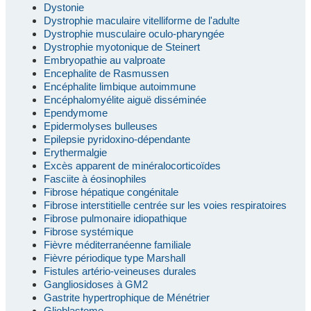
Dystonie
Dystrophie maculaire vitelliforme de l'adulte
Dystrophie musculaire oculo-pharyngée
Dystrophie myotonique de Steinert
Embryopathie au valproate
Encephalite de Rasmussen
Encéphalite limbique autoimmune
Encéphalomyélite aiguë disséminée
Ependymome
Epidermolyses bulleuses
Epilepsie pyridoxino-dépendante
Erythermalgie
Excès apparent de minéralocorticoïdes
Fasciite à éosinophiles
Fibrose hépatique congénitale
Fibrose interstitielle centrée sur les voies respiratoires
Fibrose pulmonaire idiopathique
Fibrose systémique
Fièvre méditerranéenne familiale
Fièvre périodique type Marshall
Fistules artério-veineuses durales
Gangliosidoses à GM2
Gastrite hypertrophique de Ménétrier
Glioblastome