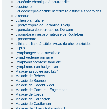
Leucémie chronique à neutrophiles
Leucinose
Leucoencéphalopathie héréditaire diffuse à sphéroïdes
axonaux
Lichen plan pilaire
Lipodystrophie de Berardinelli Seip
Lipomatose douloureuse de Dercum
Lipomatose mésosomateuse de Roch-Leri
Liposarcome
Lithiase biliaire à faible niveau de phospholipides
Lupus
Lymphangectasie intestinale
Lymphoedème primaire
Lymphohistiocytose familiale
Lymphome non hodgkinien
Maladie associée aux IgG4
Maladie de Behcet
Maladie de Buerger
Maladie de Cacchi Ricci
Maladie de Camurati-Engelmann
Maladie de Caroli
Maladie de Carrington
Maladie de Castleman
Maladie de Charcot-Marie-Tooth