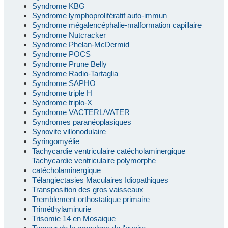
Syndrome KBG
Syndrome lymphoprolifératif auto-immun
Syndrome mégalencéphalie-malformation capillaire
Syndrome Nutcracker
Syndrome Phelan-McDermid
Syndrome POCS
Syndrome Prune Belly
Syndrome Radio-Tartaglia
Syndrome SAPHO
Syndrome triple H
Syndrome triplo-X
Syndrome VACTERL/VATER
Syndromes paranéoplasiques
Synovite villonodulaire
Syringomyélie
Tachycardie ventriculaire catécholaminergique
Tachycardie ventriculaire polymorphe
catécholaminergique
Télangiectasies Maculaires Idiopathiques
Transposition des gros vaisseaux
Tremblement orthostatique primaire
Triméthylaminurie
Trisomie 14 en Mosaique