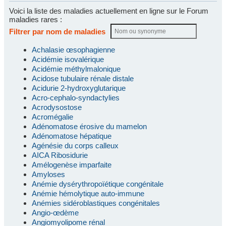
Voici la liste des maladies actuellement en ligne sur le Forum
maladies rares :
Filtrer par nom de maladies
Achalasie œsophagienne
Acidémie isovalérique
Acidémie méthylmalonique
Acidose tubulaire rénale distale
Acidurie 2-hydroxyglutarique
Acro-cephalo-syndactylies
Acrodysostose
Acromégalie
Adénomatose érosive du mamelon
Adénomatose hépatique
Agénésie du corps calleux
AICA Ribosidurie
Amélogenèse imparfaite
Amyloses
Anémie dysérythropoïétique congénitale
Anémie hémolytique auto-immune
Anémies sidéroblastiques congénitales
Angio-œdème
Angiomyolipome rénal