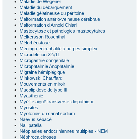
Maladie de Wegener
Maladie du débarquement
Maladie gélatineuse du péritoine
Malformation artério-veineuse cérébrale
Malformation d'Arnold Chiari
Mastocytose et pathologies mastocytaires
Melkersson Rosenthal
Mélorhéostose
Méningo-encéphalite à herpes simplex
Microdélétion 22q11
Microgastrie congénitale
Microphtalmie Anophtalmie
Migraine hémiplégique
Minkowski Chauffard
Mouvements en miroir
Mucolipidose de type III
Myasthénie
Myélite aiguë transverse idiopathique
Myosites
Myotonies du canal sodium
Naevus sébacé
Nail patella
Néoplasies endocriniennes multiples - NEM
Néphrocalcinoses