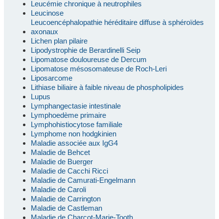
Leucémie chronique à neutrophiles
Leucinose
Leucoencéphalopathie héréditaire diffuse à sphéroïdes
axonaux
Lichen plan pilaire
Lipodystrophie de Berardinelli Seip
Lipomatose douloureuse de Dercum
Lipomatose mésosomateuse de Roch-Leri
Liposarcome
Lithiase biliaire à faible niveau de phospholipides
Lupus
Lymphangectasie intestinale
Lymphoedème primaire
Lymphohistiocytose familiale
Lymphome non hodgkinien
Maladie associée aux IgG4
Maladie de Behcet
Maladie de Buerger
Maladie de Cacchi Ricci
Maladie de Camurati-Engelmann
Maladie de Caroli
Maladie de Carrington
Maladie de Castleman
Maladie de Charcot-Marie-Tooth