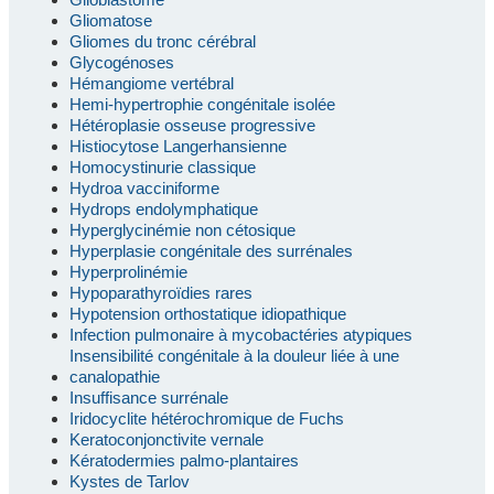
Gliomatose
Gliomes du tronc cérébral
Glycogénoses
Hémangiome vertébral
Hemi-hypertrophie congénitale isolée
Hétéroplasie osseuse progressive
Histiocytose Langerhansienne
Homocystinurie classique
Hydroa vacciniforme
Hydrops endolymphatique
Hyperglycinémie non cétosique
Hyperplasie congénitale des surrénales
Hyperprolinémie
Hypoparathyroïdies rares
Hypotension orthostatique idiopathique
Infection pulmonaire à mycobactéries atypiques
Insensibilité congénitale à la douleur liée à une
canalopathie
Insuffisance surrénale
Iridocyclite hétérochromique de Fuchs
Keratoconjonctivite vernale
Kératodermies palmo-plantaires
Kystes de Tarlov