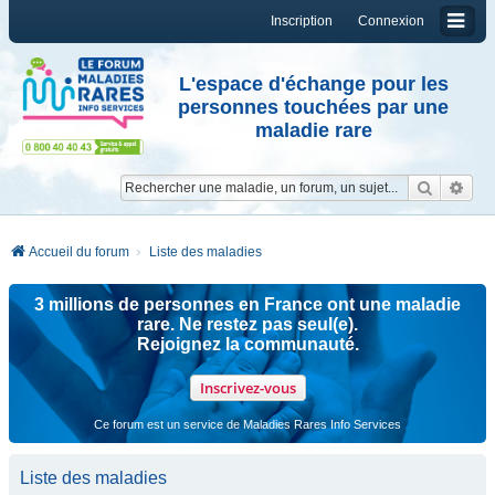
Inscription
Connexion
L'espace d'échange pour les
personnes touchées par une
maladie rare
Reche
Re
Accueil du forum
Liste des maladies
3 millions de personnes en France ont une maladie
rare. Ne restez pas seul(e).
Rejoignez la communauté.
Inscrivez-vous
Ce forum est un service de Maladies Rares Info Services
Liste des maladies