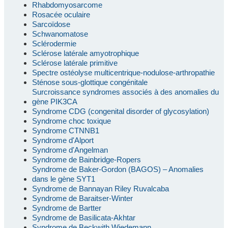
Rhabdomyosarcome
Rosacée oculaire
Sarcoïdose
Schwanomatose
Sclérodermie
Sclérose latérale amyotrophique
Sclérose latérale primitive
Spectre ostéolyse multicentrique-nodulose-arthropathie
Sténose sous-glottique congénitale
Surcroissance syndromes associés à des anomalies du
gène PIK3CA
Syndrome CDG (congenital disorder of glycosylation)
Syndrome choc toxique
Syndrome CTNNB1
Syndrome d'Alport
Syndrome d'Angelman
Syndrome de Bainbridge-Ropers
Syndrome de Baker-Gordon (BAGOS) – Anomalies
dans le gène SYT1
Syndrome de Bannayan Riley Ruvalcaba
Syndrome de Baraitser-Winter
Syndrome de Bartter
Syndrome de Basilicata-Akhtar
Syndrome de Beckwith Wiedemann