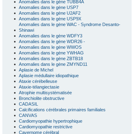
Anomalies dans le gène TUBB4A
Anomalies dans le gène USP7
Anomalies dans le gène U2AF2
Anomalies dans le gène USP9X
Anomalies dans le gène WAC - Syndrome Desanto-
Shinawi
Anomalies dans le gène WDFY3
Anomalies dans le gène WDR26 -
Anomalies dans le gène WWOS
Anomalies dans le gène YWHAG
Anomalies dans le gène ZBTB18
Anomalies dans le gène ZMYND11
Aplasie de Michel
Aplasie médullaire idiopathique
Ataxie cérébelleuse
Ataxie-télangiectasie
Atrophie multisystématisée
Bronchiolite obstructive
CADASIL
Calcifications cérébrales primaires familiales
CANVAS
Cardiomyopathie hypertrophique
Cardiomyopathie restrictive
Cavernome cérébral