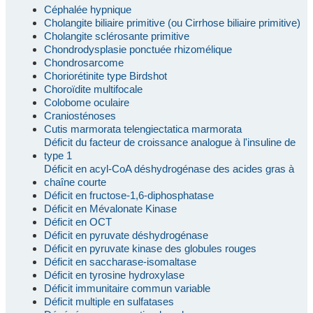
Céphalée hypnique
Cholangite biliaire primitive (ou Cirrhose biliaire primitive)
Cholangite sclérosante primitive
Chondrodysplasie ponctuée rhizomélique
Chondrosarcome
Choriorétinite type Birdshot
Choroïdite multifocale
Colobome oculaire
Craniosténoses
Cutis marmorata telengiectatica marmorata
Déficit du facteur de croissance analogue à l'insuline de
type 1
Déficit en acyl-CoA déshydrogénase des acides gras à
chaîne courte
Déficit en fructose-1,6-diphosphatase
Déficit en Mévalonate Kinase
Déficit en OCT
Déficit en pyruvate déshydrogénase
Déficit en pyruvate kinase des globules rouges
Déficit en saccharase-isomaltase
Déficit en tyrosine hydroxylase
Déficit immunitaire commun variable
Déficit multiple en sulfatases