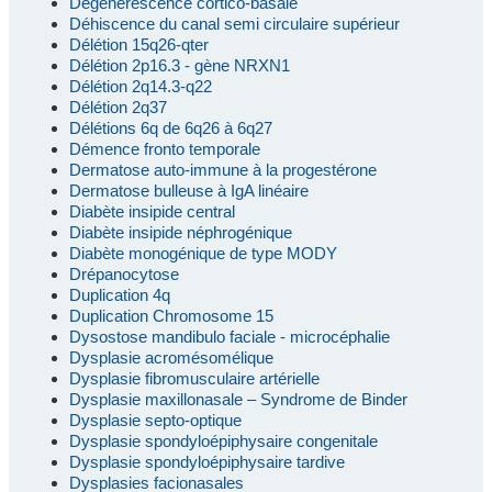
Dégénérescence cortico-basale
Déhiscence du canal semi circulaire supérieur
Délétion 15q26-qter
Délétion 2p16.3 - gène NRXN1
Délétion 2q14.3-q22
Délétion 2q37
Délétions 6q de 6q26 à 6q27
Démence fronto temporale
Dermatose auto-immune à la progestérone
Dermatose bulleuse à IgA linéaire
Diabète insipide central
Diabète insipide néphrogénique
Diabète monogénique de type MODY
Drépanocytose
Duplication 4q
Duplication Chromosome 15
Dysostose mandibulo faciale - microcéphalie
Dysplasie acromésomélique
Dysplasie fibromusculaire artérielle
Dysplasie maxillonasale – Syndrome de Binder
Dysplasie septo-optique
Dysplasie spondyloépiphysaire congenitale
Dysplasie spondyloépiphysaire tardive
Dysplasies facionasales