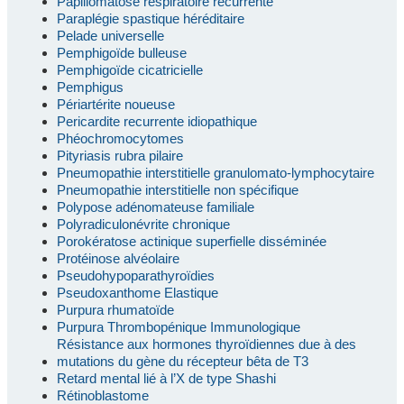
Papillomatose respiratoire récurrente
Paraplégie spastique héréditaire
Pelade universelle
Pemphigoïde bulleuse
Pemphigoïde cicatricielle
Pemphigus
Périartérite noueuse
Pericardite recurrente idiopathique
Phéochromocytomes
Pityriasis rubra pilaire
Pneumopathie interstitielle granulomato-lymphocytaire
Pneumopathie interstitielle non spécifique
Polypose adénomateuse familiale
Polyradiculonévrite chronique
Porokératose actinique superfielle disséminée
Protéinose alvéolaire
Pseudohypoparathyroïdies
Pseudoxanthome Elastique
Purpura rhumatoïde
Purpura Thrombopénique Immunologique
Résistance aux hormones thyroïdiennes due à des
mutations du gène du récepteur bêta de T3
Retard mental lié à l’X de type Shashi
Rétinoblastome