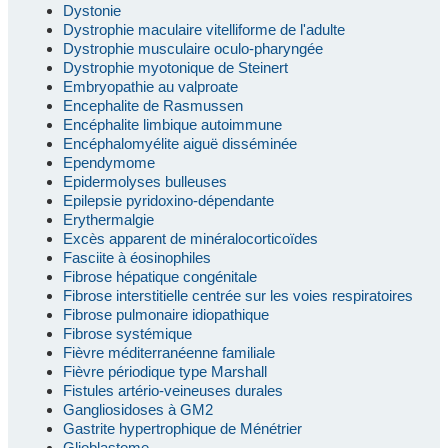
Dystonie
Dystrophie maculaire vitelliforme de l'adulte
Dystrophie musculaire oculo-pharyngée
Dystrophie myotonique de Steinert
Embryopathie au valproate
Encephalite de Rasmussen
Encéphalite limbique autoimmune
Encéphalomyélite aiguë disséminée
Ependymome
Epidermolyses bulleuses
Epilepsie pyridoxino-dépendante
Erythermalgie
Excès apparent de minéralocorticoïdes
Fasciite à éosinophiles
Fibrose hépatique congénitale
Fibrose interstitielle centrée sur les voies respiratoires
Fibrose pulmonaire idiopathique
Fibrose systémique
Fièvre méditerranéenne familiale
Fièvre périodique type Marshall
Fistules artério-veineuses durales
Gangliosidoses à GM2
Gastrite hypertrophique de Ménétrier
Glioblastome