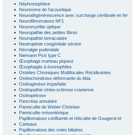
Néphronophtise
Neurinome de l'acoustique
Neurodégénérescence avec surcharge cérébrale en fer
Neurofibromatose NF1
Neuromyélite optique
Neuropathie des petites fibres
Neuropathie tomaculaire
Neutropénie congénitale sévère
Névralgie pudendale
Niemann Pick type C
Œsophage marteau piqueur
Œsophagite à éosinophiles
Ostéites Chroniques Multifocales Récidivantes
Ostéochondrose déformante du tibia
Ostéogénèse imparfaite
Ostéopathie striée-sclérose cranienne
Ostéopétrose
Pancréas annulaire
Panniculite de Weber-Christian
Panniculite mésentérique
Papillomatose confluente et réticulée de Gougerot et
Carteaux
Papillomatose des voies biliaires