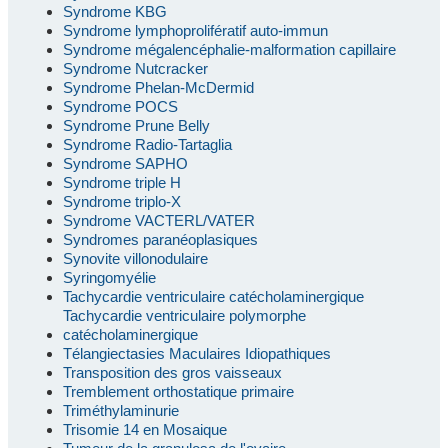
Syndrome KBG
Syndrome lymphoprolifératif auto-immun
Syndrome mégalencéphalie-malformation capillaire
Syndrome Nutcracker
Syndrome Phelan-McDermid
Syndrome POCS
Syndrome Prune Belly
Syndrome Radio-Tartaglia
Syndrome SAPHO
Syndrome triple H
Syndrome triplo-X
Syndrome VACTERL/VATER
Syndromes paranéoplasiques
Synovite villonodulaire
Syringomyélie
Tachycardie ventriculaire catécholaminergique
Tachycardie ventriculaire polymorphe
catécholaminergique
Télangiectasies Maculaires Idiopathiques
Transposition des gros vaisseaux
Tremblement orthostatique primaire
Triméthylaminurie
Trisomie 14 en Mosaique