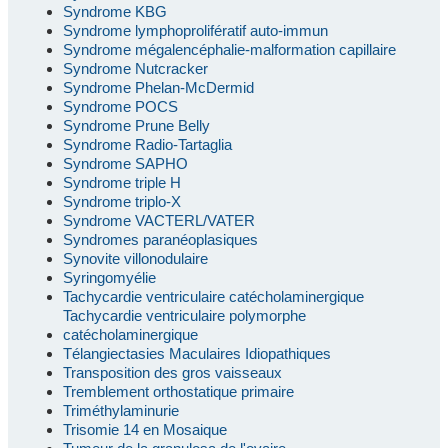
Syndrome KBG
Syndrome lymphoprolifératif auto-immun
Syndrome mégalencéphalie-malformation capillaire
Syndrome Nutcracker
Syndrome Phelan-McDermid
Syndrome POCS
Syndrome Prune Belly
Syndrome Radio-Tartaglia
Syndrome SAPHO
Syndrome triple H
Syndrome triplo-X
Syndrome VACTERL/VATER
Syndromes paranéoplasiques
Synovite villonodulaire
Syringomyélie
Tachycardie ventriculaire catécholaminergique
Tachycardie ventriculaire polymorphe
catécholaminergique
Télangiectasies Maculaires Idiopathiques
Transposition des gros vaisseaux
Tremblement orthostatique primaire
Triméthylaminurie
Trisomie 14 en Mosaique