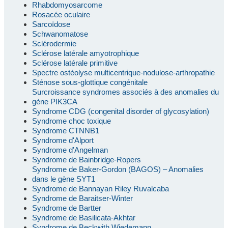
Rhabdomyosarcome
Rosacée oculaire
Sarcoïdose
Schwanomatose
Sclérodermie
Sclérose latérale amyotrophique
Sclérose latérale primitive
Spectre ostéolyse multicentrique-nodulose-arthropathie
Sténose sous-glottique congénitale
Surcroissance syndromes associés à des anomalies du
gène PIK3CA
Syndrome CDG (congenital disorder of glycosylation)
Syndrome choc toxique
Syndrome CTNNB1
Syndrome d'Alport
Syndrome d'Angelman
Syndrome de Bainbridge-Ropers
Syndrome de Baker-Gordon (BAGOS) – Anomalies
dans le gène SYT1
Syndrome de Bannayan Riley Ruvalcaba
Syndrome de Baraitser-Winter
Syndrome de Bartter
Syndrome de Basilicata-Akhtar
Syndrome de Beckwith Wiedemann