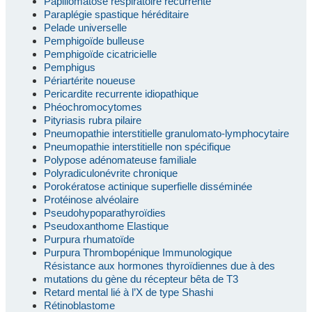
Papillomatose respiratoire récurrente
Paraplégie spastique héréditaire
Pelade universelle
Pemphigoïde bulleuse
Pemphigoïde cicatricielle
Pemphigus
Périartérite noueuse
Pericardite recurrente idiopathique
Phéochromocytomes
Pityriasis rubra pilaire
Pneumopathie interstitielle granulomato-lymphocytaire
Pneumopathie interstitielle non spécifique
Polypose adénomateuse familiale
Polyradiculonévrite chronique
Porokératose actinique superfielle disséminée
Protéinose alvéolaire
Pseudohypoparathyroïdies
Pseudoxanthome Elastique
Purpura rhumatoïde
Purpura Thrombopénique Immunologique
Résistance aux hormones thyroïdiennes due à des
mutations du gène du récepteur bêta de T3
Retard mental lié à l’X de type Shashi
Rétinoblastome