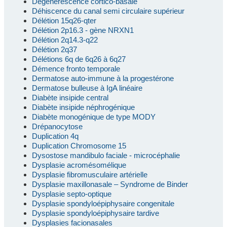
Dégénérescence cortico-basale
Déhiscence du canal semi circulaire supérieur
Délétion 15q26-qter
Délétion 2p16.3 - gène NRXN1
Délétion 2q14.3-q22
Délétion 2q37
Délétions 6q de 6q26 à 6q27
Démence fronto temporale
Dermatose auto-immune à la progestérone
Dermatose bulleuse à IgA linéaire
Diabète insipide central
Diabète insipide néphrogénique
Diabète monogénique de type MODY
Drépanocytose
Duplication 4q
Duplication Chromosome 15
Dysostose mandibulo faciale - microcéphalie
Dysplasie acromésomélique
Dysplasie fibromusculaire artérielle
Dysplasie maxillonasale – Syndrome de Binder
Dysplasie septo-optique
Dysplasie spondyloépiphysaire congenitale
Dysplasie spondyloépiphysaire tardive
Dysplasies facionasales