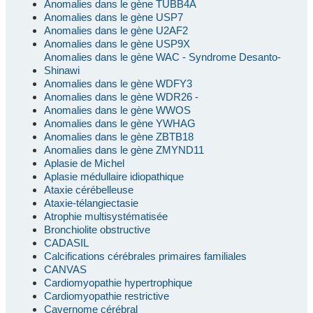
Anomalies dans le gène TUBB4A
Anomalies dans le gène USP7
Anomalies dans le gène U2AF2
Anomalies dans le gène USP9X
Anomalies dans le gène WAC - Syndrome Desanto-
Shinawi
Anomalies dans le gène WDFY3
Anomalies dans le gène WDR26 -
Anomalies dans le gène WWOS
Anomalies dans le gène YWHAG
Anomalies dans le gène ZBTB18
Anomalies dans le gène ZMYND11
Aplasie de Michel
Aplasie médullaire idiopathique
Ataxie cérébelleuse
Ataxie-télangiectasie
Atrophie multisystématisée
Bronchiolite obstructive
CADASIL
Calcifications cérébrales primaires familiales
CANVAS
Cardiomyopathie hypertrophique
Cardiomyopathie restrictive
Cavernome cérébral