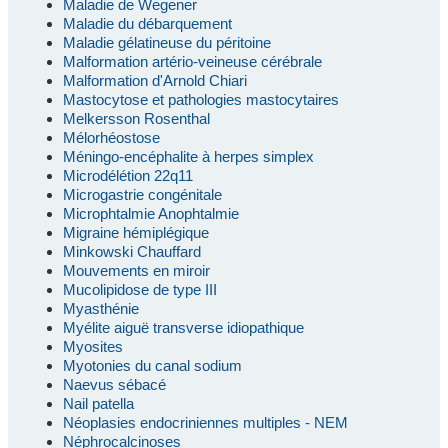
Maladie de Wegener
Maladie du débarquement
Maladie gélatineuse du péritoine
Malformation artério-veineuse cérébrale
Malformation d'Arnold Chiari
Mastocytose et pathologies mastocytaires
Melkersson Rosenthal
Mélorhéostose
Méningo-encéphalite à herpes simplex
Microdélétion 22q11
Microgastrie congénitale
Microphtalmie Anophtalmie
Migraine hémiplégique
Minkowski Chauffard
Mouvements en miroir
Mucolipidose de type III
Myasthénie
Myélite aiguë transverse idiopathique
Myosites
Myotonies du canal sodium
Naevus sébacé
Nail patella
Néoplasies endocriniennes multiples - NEM
Néphrocalcinoses