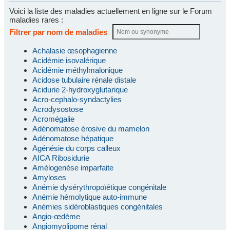
Voici la liste des maladies actuellement en ligne sur le Forum
maladies rares :
Filtrer par nom de maladies
Achalasie œsophagienne
Acidémie isovalérique
Acidémie méthylmalonique
Acidose tubulaire rénale distale
Acidurie 2-hydroxyglutarique
Acro-cephalo-syndactylies
Acrodysostose
Acromégalie
Adénomatose érosive du mamelon
Adénomatose hépatique
Agénésie du corps calleux
AICA Ribosidurie
Amélogenèse imparfaite
Amyloses
Anémie dysérythropoïétique congénitale
Anémie hémolytique auto-immune
Anémies sidéroblastiques congénitales
Angio-œdème
Angiomyolipome rénal