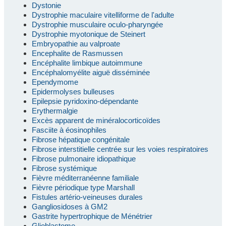
Dystonie
Dystrophie maculaire vitelliforme de l'adulte
Dystrophie musculaire oculo-pharyngée
Dystrophie myotonique de Steinert
Embryopathie au valproate
Encephalite de Rasmussen
Encéphalite limbique autoimmune
Encéphalomyélite aiguë disséminée
Ependymome
Epidermolyses bulleuses
Epilepsie pyridoxino-dépendante
Erythermalgie
Excès apparent de minéralocorticoïdes
Fasciite à éosinophiles
Fibrose hépatique congénitale
Fibrose interstitielle centrée sur les voies respiratoires
Fibrose pulmonaire idiopathique
Fibrose systémique
Fièvre méditerranéenne familiale
Fièvre périodique type Marshall
Fistules artério-veineuses durales
Gangliosidoses à GM2
Gastrite hypertrophique de Ménétrier
Glioblastome