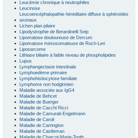
Leucémie chronique à neutrophiles
Leucinose
Leucoencéphalopathie héréditaire diffuse à sphéroïdes
axonaux
Lichen plan pilaire
Lipodystrophie de Berardinelli Seip
Lipomatose douloureuse de Dercum
Lipomatose mésosomateuse de Roch-Leri
Liposarcome
Lithiase biliaire à faible niveau de phospholipides
Lupus
Lymphangectasie intestinale
Lymphoedème primaire
Lymphohistiocytose familiale
Lymphome non hodgkinien
Maladie associée aux IgG4
Maladie de Behcet
Maladie de Buerger
Maladie de Cacchi Ricci
Maladie de Camurati-Engelmann
Maladie de Caroli
Maladie de Carrington
Maladie de Castleman
Maladie de Charcot-Marie-Tooth