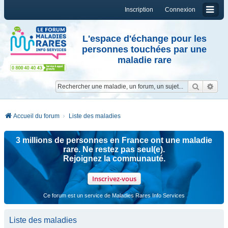
Inscription
Connexion
L'espace d'échange pour les
personnes touchées par une
maladie rare
Reche
Re
Accueil du forum
Liste des maladies
3 millions de personnes en France ont une maladie
rare. Ne restez pas seul(e).
Rejoignez la communauté.
Inscrivez-vous
Ce forum est un service de Maladies Rares Info Services
Liste des maladies