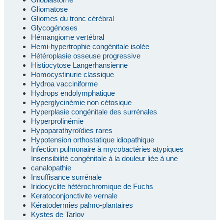
Gliomatose
Gliomes du tronc cérébral
Glycogénoses
Hémangiome vertébral
Hemi-hypertrophie congénitale isolée
Hétéroplasie osseuse progressive
Histiocytose Langerhansienne
Homocystinurie classique
Hydroa vacciniforme
Hydrops endolymphatique
Hyperglycinémie non cétosique
Hyperplasie congénitale des surrénales
Hyperprolinémie
Hypoparathyroïdies rares
Hypotension orthostatique idiopathique
Infection pulmonaire à mycobactéries atypiques
Insensibilité congénitale à la douleur liée à une
canalopathie
Insuffisance surrénale
Iridocyclite hétérochromique de Fuchs
Keratoconjonctivite vernale
Kératodermies palmo-plantaires
Kystes de Tarlov