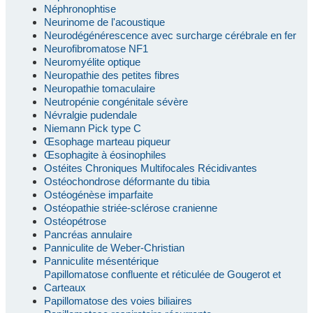
Néphronophtise
Neurinome de l'acoustique
Neurodégénérescence avec surcharge cérébrale en fer
Neurofibromatose NF1
Neuromyélite optique
Neuropathie des petites fibres
Neuropathie tomaculaire
Neutropénie congénitale sévère
Névralgie pudendale
Niemann Pick type C
Œsophage marteau piqueur
Œsophagite à éosinophiles
Ostéites Chroniques Multifocales Récidivantes
Ostéochondrose déformante du tibia
Ostéogénèse imparfaite
Ostéopathie striée-sclérose cranienne
Ostéopétrose
Pancréas annulaire
Panniculite de Weber-Christian
Panniculite mésentérique
Papillomatose confluente et réticulée de Gougerot et
Carteaux
Papillomatose des voies biliaires