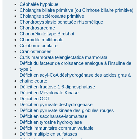
Céphalée hypnique
Cholangite biliaire primitive (ou Cirrhose biliaire primitive)
Cholangite sclérosante primitive
Chondrodysplasie ponctuée rhizomélique
Chondrosarcome
Choriorétinite type Birdshot
Choroïdite multifocale
Colobome oculaire
Craniosténoses
Cutis marmorata telengiectatica marmorata
Déficit du facteur de croissance analogue à l'insuline de
type 1
Déficit en acyl-CoA déshydrogénase des acides gras à
chaîne courte
Déficit en fructose-1,6-diphosphatase
Déficit en Mévalonate Kinase
Déficit en OCT
Déficit en pyruvate déshydrogénase
Déficit en pyruvate kinase des globules rouges
Déficit en saccharase-isomaltase
Déficit en tyrosine hydroxylase
Déficit immunitaire commun variable
Déficit multiple en sulfatases